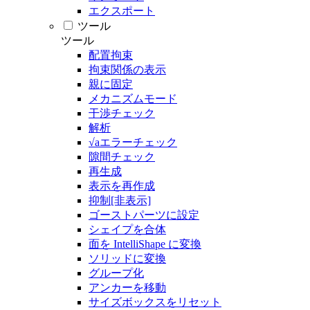
エクスポート
ツール
ツール
配置拘束
拘束関係の表示
親に固定
メカニズムモード
干渉チェック
解析
√aエラーチェック
隙間チェック
再生成
表示を再作成
抑制[非表示]
ゴーストパーツに設定
シェイプを合体
面を IntelliShape に変換
ソリッドに変換
グループ化
アンカーを移動
サイズボックスをリセット