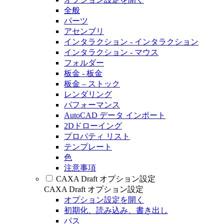
全般
パーツ
アセンブリ
インタラクション - インタラクション
インタラクション - マウス
フォルダー
板金 - 板金
板金 – ストック
レンダリング
パフォーマンス
AutoCAD データ インポート
2Dドローイング
プロパティ リスト
テンプレート
色
注意事項
CAXA Draft オプション設定
CAXA Draft オプション設定
オプション設定を開く
初期化、読み込み、書き出し
パス