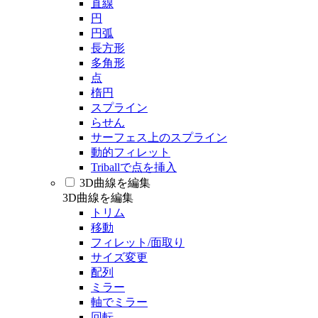
直線
円
円弧
長方形
多角形
点
楕円
スプライン
らせん
サーフェス上のスプライン
動的フィレット
Triballで点を挿入
3D曲線を編集
3D曲線を編集
トリム
移動
フィレット/面取り
サイズ変更
配列
ミラー
軸でミラー
回転