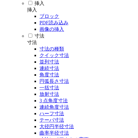
挿入
挿入
ブロック
PDF読み込み
画像の挿入
寸法
寸法
寸法の種類
クイック寸法
並列寸法
連続寸法
角度寸法
円弧長さ寸法
一括寸法
放射寸法
3 点角度寸法
連続角度寸法
ハーフ寸法
テーパ寸法
大径円半径寸法
曲率半径寸法