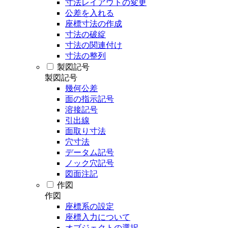
寸法レイアウトの変更
公差を入れる
座標寸法の作成
寸法の破綻
寸法の関連付け
寸法の整列
製図記号
製図記号
幾何公差
面の指示記号
溶接記号
引出線
面取り寸法
穴寸法
データム記号
ノック穴記号
図面注記
作図
作図
座標系の設定
座標入力について
オブジェクトの選択