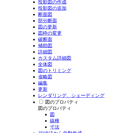
投影図の作成
投影図の追加
断面図
部分断面
図の更新
図枠の変更
破断面
補助図
詳細図
カスタム詳細図
全体図
図のトリミング
省略図
編集
更新
レンダリング、シェーディング
図のプロパティ
図のプロパティ
図
線種
寸法