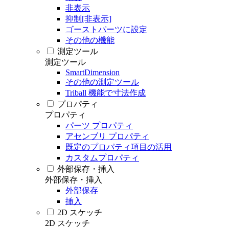
非表示
抑制[非表示]
ゴーストパーツに設定
その他の機能
測定ツール
測定ツール
SmartDimension
その他の測定ツール
Triball 機能で寸法作成
プロパティ
プロパティ
パーツ プロパティ
アセンブリ プロパティ
既定のプロパティ項目の活用
カスタムプロパティ
外部保存・挿入
外部保存・挿入
外部保存
挿入
2D スケッチ
2D スケッチ