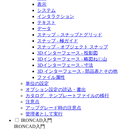
表示
システム
インタラクション
テキスト
データ
スナップ – スナップとグリッド
スナップ - 極ガイド
スナップ – オブジェクト スナップ
3Dインターフェース - 投影図
3Dインターフェース - 略図ねじ山
3Dインターフェース - 寸法
3D インターフェース - 部品表とその他
ファイル属性
単位の設定
オプション設定の読込・書出
カタログ、テンプレートファイルの移行
注意点
アップグレード時の注意点
管理者として実行
IRONCAD入門
IRONCAD入門