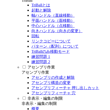
TriBall
TriBallとは
起動と解除
軸ハンドル（直線移動）
平面ハンドル（面移動）
中心ハンドル（点移動）
向きハンドル（向きの変更）
回転
リンクコピーについて
パターン（配列）について
TriBallのみ移動モード
練習問題 1
練習問題 2
アセンブリ作業
アセンブリ作業
アセンブリの作成と解除
アセンブリ構造の変更
アセンブリフィーチャ 押し出しカット
アセンブリフィーチャ 穴
非表示・編集の制限
非表示・編集の制限
概要