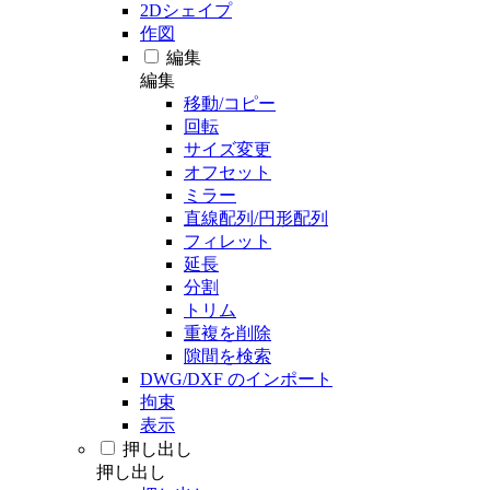
2Dシェイプ
作図
編集
編集
移動/コピー
回転
サイズ変更
オフセット
ミラー
直線配列/円形配列
フィレット
延長
分割
トリム
重複を削除
隙間を検索
DWG/DXF のインポート
拘束
表示
押し出し
押し出し