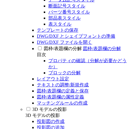
断面記号スタイル
パーツ番号スタイル
部品表スタイル
表スタイル
テンプレートの保存
DWG/DXF とシェイプフォントの準備
DWG/DXF ファイルを開く
図枠/表題欄の分解
図枠/表題欄の分解
目次
プロパティの確認（分解が必要かどう
か）
ブロックの分解
レイアウト設定
テキストの調整/新規作成
図枠/表題欄の定義と保存
図枠/表題欄の属性定義
マッチングルールの作成
3D モデルの投影
3D モデルの投影
投影図の作成
投影図の追加