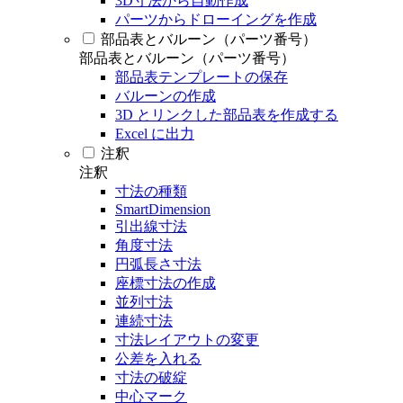
3D寸法から自動作成
パーツからドローイングを作成
部品表とバルーン（パーツ番号）
部品表とバルーン（パーツ番号）
部品表テンプレートの保存
バルーンの作成
3D とリンクした部品表を作成する
Excel に出力
注釈
注釈
寸法の種類
SmartDimension
引出線寸法
角度寸法
円弧長さ寸法
座標寸法の作成
並列寸法
連続寸法
寸法レイアウトの変更
公差を入れる
寸法の破綻
中心マーク