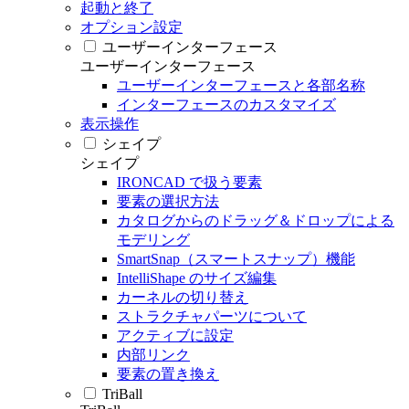
起動と終了
オプション設定
ユーザーインターフェース
ユーザーインターフェース
ユーザーインターフェースと各部名称
インターフェースのカスタマイズ
表示操作
シェイプ
シェイプ
IRONCAD で扱う要素
要素の選択方法
カタログからのドラッグ＆ドロップによる
モデリング
SmartSnap（スマートスナップ）機能
IntelliShape のサイズ編集
カーネルの切り替え
ストラクチャパーツについて
アクティブに設定
内部リンク
要素の置き換え
TriBall