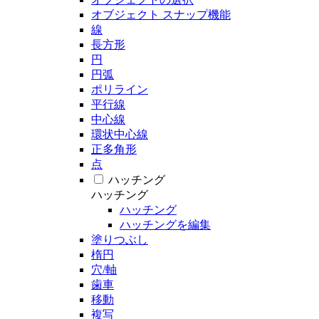
オブジェクト スナップ機能
線
長方形
円
円弧
ポリライン
平行線
中心線
環状中心線
正多角形
点
ハッチング
ハッチング
ハッチング
ハッチングを編集
塗りつぶし
楕円
穴/軸
歯車
移動
複写