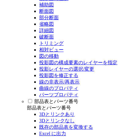
補助図
断面図
部分断面
省略図
詳細図
破断面
トリミング
相対ビュー
図の移動
投影図の構成要素のレイヤーを指定
投影レイヤーの選択/変更
投影図を修正する
線の非表示/再表示
曲線のプロパティ
パーツプロパティ
部品表とパーツ番号
部品表とパーツ番号
3Dとリンクあり
3Dとリンクなし
既存の部品表を変換する
Excel に出力