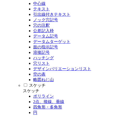
中心線
テキスト
引出線付きテキスト
ノック穴記号
穴の注釈
公差記入枠
データム記号
データムターゲット
面の指示記号
溶接記号
ハッチング
穴リスト
デザインバリエーションリスト
空の表
略図ねじ山
スケッチ
スケッチ
ポリライン
2点、接線、垂線
四角形・多角形
円