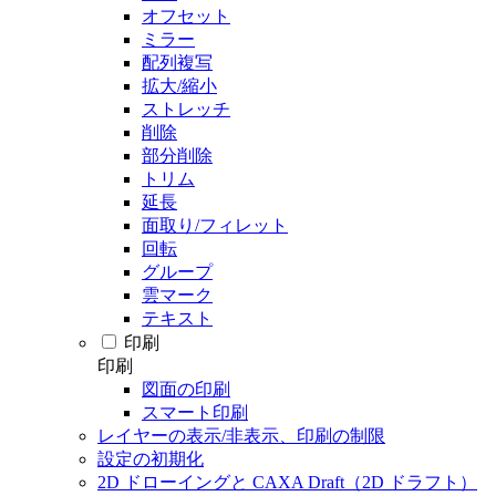
オフセット
ミラー
配列複写
拡大/縮小
ストレッチ
削除
部分削除
トリム
延長
面取り/フィレット
回転
グループ
雲マーク
テキスト
印刷
印刷
図面の印刷
スマート印刷
レイヤーの表示/非表示、印刷の制限
設定の初期化
2D ドローイングと CAXA Draft（2D ドラフト）