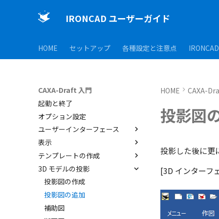
IRONCAD ユーザーガイド
HOME
セットアップ
各種設定と注意点
IRONCA
CAXA-Draft 入門
HOME
CAXA-Dr
起動と終了
投影図
オプション設定
ユーザーインターフェース
表示
ユーザーインターフェースと各
投影した後に更
部名称
テンプレートの作成
表示操作
インターフェースのカスタマイ
3D モデルの投影
シートの切り替え
CAXA Draft のテンプレートに
[3D インターフ
ズ
ついて
投影図の作成
テンプレートの作成手順
投影図の追加
JIS の BLANK テンプレートを
補助図
開く