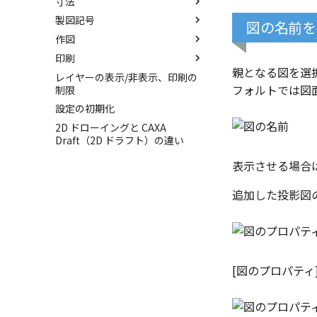
寸法
3Dとリンクなし
ブロック
製図記号
既存の部品表を変換する
PDF読み込み
寸法の種類
図の名前を
作図
Excel に出力
画像の挿入
クイック寸法
幾何公差
印刷
並列寸法
面の指示記号
座標系の設定
親となる図を選択
レイヤーの表示/非表示、印刷の
連続寸法
溶接記号
座標入力について
図面の印刷
フォルトでは図
制限
角度寸法
引出線
オブジェクトの選択
スマート印刷
設定の初期化
円弧長さ寸法
面取り寸法
オブジェクト スナップ機能
2D ドローイングと CAXA
一括寸法
穴寸法
線
Draft（2D ドラフト）の違い
放射寸法
データム記号
長方形
表示させる場合
3 点角度寸法
ノック穴記号
円
連続角度寸法
図面注記
円弧
追加した投影図の
ハーフ寸法
ポリライン
テーパ寸法
平行線
大径円半径寸法
中心線
曲率半径寸法
環状中心線
[図のプロパティ
寸法レイアウトの変更
正多角形
公差を入れる
点