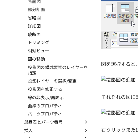
断面図
レイヤーの定義
部分断面
スタイルの設定
省略図
テンプレートの保存
スタイルの作成と削除
詳細図
DWG/DXF とシェイプフォント
テキストスタイル
破断面
の準備
寸法スタイル
トリミング
DWG/DXF ファイルを開く
溶接引出線スタイル
相対ビュー
図枠/表題欄の分解
幾何公差スタイル
図の移動
レイアウト設定
面の指示記号スタイル
図を選択すると
投影図の構成要素のレイヤーを
テキストの調整/新規作成
溶接記号スタイル
指定
図枠/表題欄の定義と保存
データム記号スタイル
投影レイヤーの選択/変更
図枠/表題欄の属性定義
断面記号スタイル
投影図を修正する
マッチングルールの作成
パーツ番号スタイル
それぞれの図に
線の非表示/再表示
部品表スタイル
曲線のプロパティ
表スタイル
パーツプロパティ
部品表とパーツ番号
右クリックまたは 
挿入
3Dとリンクあり