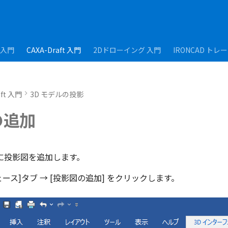
D入門
CAXA-Draft 入門
2Dドローイング 入門
IRONCAD トレ
aft 入門
3D モデルの投影
の追加
に投影図を追加します。
ェース]タブ → [投影図の追加] をクリックします。