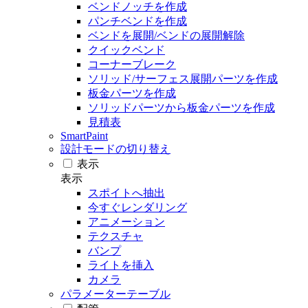
ベンドノッチを作成
パンチベンドを作成
ベンドを展開/ベンドの展開解除
クイックベンド
コーナーブレーク
ソリッド/サーフェス展開パーツを作成
板金パーツを作成
ソリッドパーツから板金パーツを作成
見積表
SmartPaint
設計モードの切り替え
表示
表示
スポイトへ抽出
今すぐレンダリング
アニメーション
テクスチャ
バンプ
ライトを挿入
カメラ
パラメーターテーブル