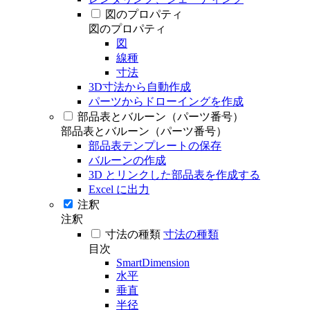
図のプロパティ
図のプロパティ
図
線種
寸法
3D寸法から自動作成
パーツからドローイングを作成
部品表とバルーン（パーツ番号）
部品表とバルーン（パーツ番号）
部品表テンプレートの保存
バルーンの作成
3D とリンクした部品表を作成する
Excel に出力
注釈
注釈
寸法の種類
寸法の種類
目次
SmartDimension
水平
垂直
半径