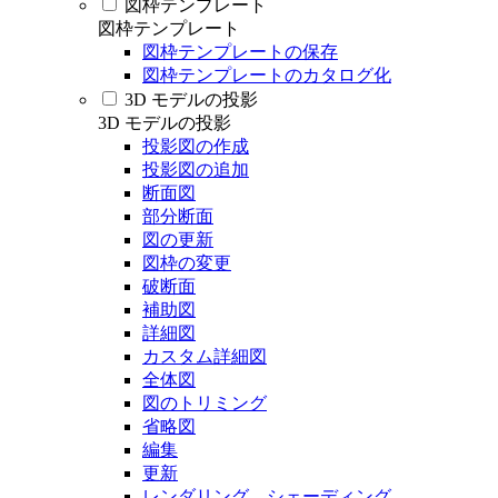
図枠テンプレート
図枠テンプレート
図枠テンプレートの保存
図枠テンプレートのカタログ化
3D モデルの投影
3D モデルの投影
投影図の作成
投影図の追加
断面図
部分断面
図の更新
図枠の変更
破断面
補助図
詳細図
カスタム詳細図
全体図
図のトリミング
省略図
編集
更新
レンダリング、シェーディング