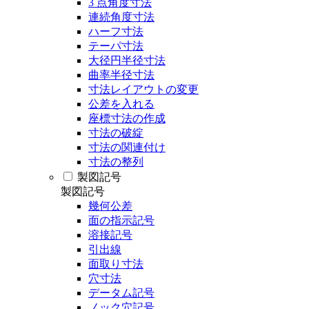
3 点角度寸法
連続角度寸法
ハーフ寸法
テーパ寸法
大径円半径寸法
曲率半径寸法
寸法レイアウトの変更
公差を入れる
座標寸法の作成
寸法の破綻
寸法の関連付け
寸法の整列
製図記号
製図記号
幾何公差
面の指示記号
溶接記号
引出線
面取り寸法
穴寸法
データム記号
ノック穴記号