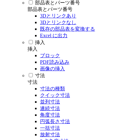
部品表とパーツ番号
部品表とパーツ番号
3Dとリンクあり
3Dとリンクなし
既存の部品表を変換する
Excel に出力
挿入
挿入
ブロック
PDF読み込み
画像の挿入
寸法
寸法
寸法の種類
クイック寸法
並列寸法
連続寸法
角度寸法
円弧長さ寸法
一括寸法
放射寸法