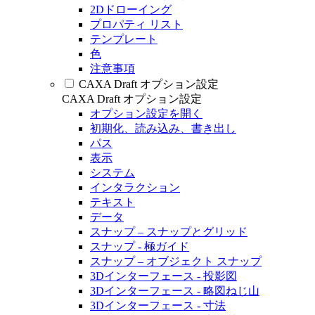
2Dドローイング
プロパティ リスト
テンプレート
色
注意事項
CAXA Draft オプション設定
CAXA Draft オプション設定
オプション設定を開く
初期化、読み込み、書き出し
パス
表示
システム
インタラクション
テキスト
データ
スナップ – スナップとグリッド
スナップ - 極ガイド
スナップ – オブジェクト スナップ
3Dインターフェース - 投影図
3Dインターフェース - 略図ねじ山
3Dインターフェース - 寸法