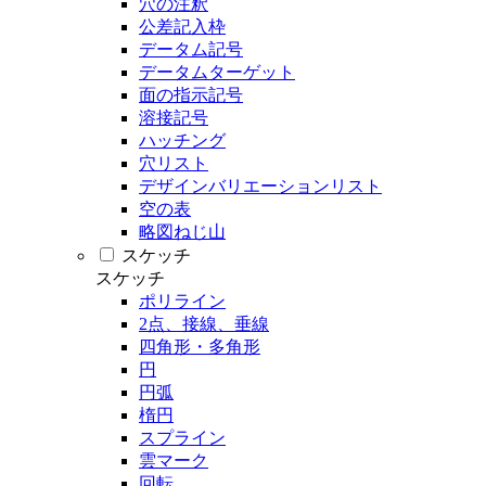
穴の注釈
公差記入枠
データム記号
データムターゲット
面の指示記号
溶接記号
ハッチング
穴リスト
デザインバリエーションリスト
空の表
略図ねじ山
スケッチ
スケッチ
ポリライン
2点、接線、垂線
四角形・多角形
円
円弧
楕円
スプライン
雲マーク
回転