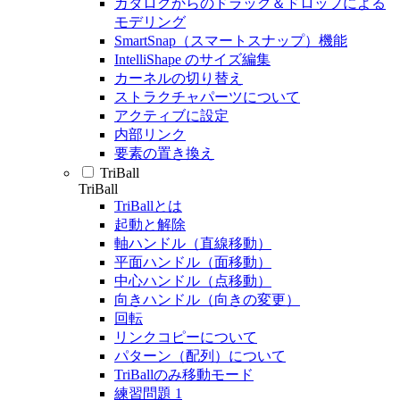
カタログからのドラッグ＆ドロップによる
モデリング
SmartSnap（スマートスナップ）機能
IntelliShape のサイズ編集
カーネルの切り替え
ストラクチャパーツについて
アクティブに設定
内部リンク
要素の置き換え
TriBall
TriBall
TriBallとは
起動と解除
軸ハンドル（直線移動）
平面ハンドル（面移動）
中心ハンドル（点移動）
向きハンドル（向きの変更）
回転
リンクコピーについて
パターン（配列）について
TriBallのみ移動モード
練習問題 1