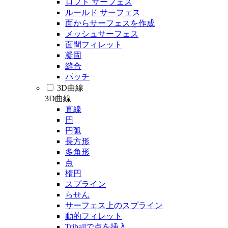
ロフト サーフェス
ルールド サーフェス
面からサーフェスを作成
メッシュサーフェス
面間フィレット
凝固
縫合
パッチ
3D曲線
3D曲線
直線
円
円弧
長方形
多角形
点
楕円
スプライン
らせん
サーフェス上のスプライン
動的フィレット
Triballで点を挿入