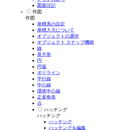
図面注記
作図
作図
座標系の設定
座標入力について
オブジェクトの選択
オブジェクト スナップ機能
線
長方形
円
円弧
ポリライン
平行線
中心線
環状中心線
正多角形
点
ハッチング
ハッチング
ハッチング
ハッチングを編集