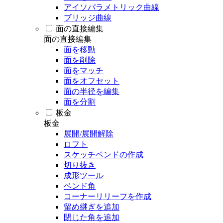
アイソパラメトリック曲線
ブリッジ曲線
面の直接編集
面の直接編集
面を移動
面を削除
面をマッチ
面をオフセット
面の半径を編集
面を分割
板金
板金
展開/展開解除
ロフト
スケッチベンドの作成
切り抜き
成形ツール
ベンド角
コーナーリリーフを作成
留め継ぎを追加
閉じた角を追加