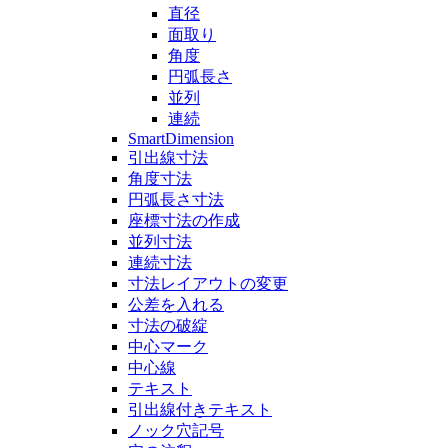
直径
面取り
角度
円弧長さ
並列
連続
SmartDimension
引出線寸法
角度寸法
円弧長さ寸法
座標寸法の作成
並列寸法
連続寸法
寸法レイアウトの変更
公差を入れる
寸法の破綻
中心マーク
中心線
テキスト
引出線付きテキスト
ノック穴記号