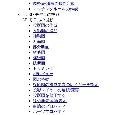
図枠/表題欄の属性定義
マッチングルールの作成
3D モデルの投影
3D モデルの投影
投影図の作成
投影図の追加
補助図
断面図
部分断面
省略図
詳細図
破断面
トリミング
相対ビュー
図の移動
投影図の構成要素のレイヤーを指定
投影レイヤーの選択/変更
投影図を修正する
線の非表示/再表示
曲線のプロパティ
パーツプロパティ