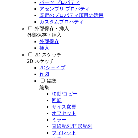
パーツ プロパティ
アセンブリ プロパティ
既定のプロパティ項目の活用
カスタムプロパティ
外部保存・挿入
外部保存・挿入
外部保存
挿入
2D スケッチ
2D スケッチ
2Dシェイプ
作図
編集
編集
移動/コピー
回転
サイズ変更
オフセット
ミラー
直線配列/円形配列
フィレット