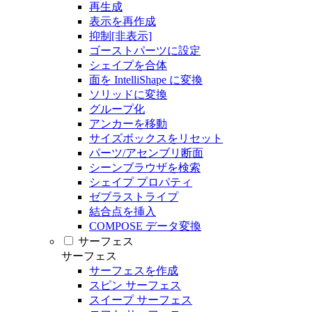
再生成
表示を再作成
抑制[非表示]
ゴーストパーツに設定
シェイプを合体
面を IntelliShape に変換
ソリッドに変換
グループ化
アンカーを移動
サイズボックスをリセット
パーツ/アセンブリ断面
シーンブラウザを検索
シェイプ プロパティ
ゼブラストライプ
結合点を挿入
COMPOSE データ変換
サーフェス
サーフェス
サーフェスを作成
スピン サーフェス
スイープ サーフェス