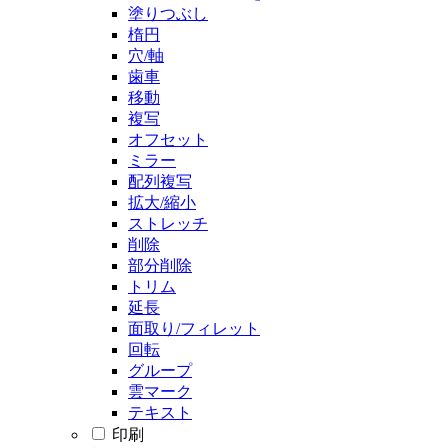
塗りつぶし
楕円
穴/軸
歯車
移動
複写
オフセット
ミラー
配列複写
拡大/縮小
ストレッチ
削除
部分削除
トリム
延長
面取り/フィレット
回転
グループ
雲マーク
テキスト
印刷