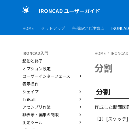
IRONCAD ユーザーガイド
HOME
セットアップ
各種設定と注意点
IRONCA
IRONCAD入門
HOME
IRONCA
起動と終了
分割
オプション設定
ユーザーインターフェース
表示操作
ユーザーインターフェースと各
部名称
分割
シェイプ
インターフェースのカスタマイ
TriBall
IRONCAD で扱う要素
ズ
作成した断面図
アセンブリ作業
要素の選択方法
TriBallとは
非表示・編集の制限
カタログからのドラッグ＆ドロ
起動と解除
アセンブリの作成と解除
〔1〕[スケッチ]
ップによるモデリング
測定ツール
軸ハンドル（直線移動）
アセンブリ構造の変更
概要
SmartSnap（スマートスナッ