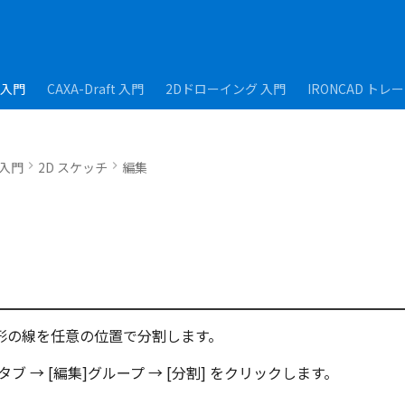
D入門
CAXA-Draft 入門
2Dドローイング 入門
IRONCAD トレ
D入門
2D スケッチ
編集
形の線を任意の位置で分割します。
タブ → [編集]グループ → [分割] をクリックします。