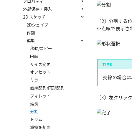
プロパティ
平面ハンドル（面移動）
アセンブリフィーチャ 押し出
非表示
SmartDimension
プ）機能
しカット
外部保存・挿入
中心ハンドル（点移動）
抑制[非表示]
その他の測定ツール
パーツ プロパティ
IntelliShape のサイズ編集
アセンブリフィーチャ 穴
2D スケッチ
向きハンドル（向きの変更）
ゴーストパーツに設定
Triball 機能で寸法作成
アセンブリ プロパティ
外部保存
カーネルの切り替え
〔2〕分割する
回転
その他の機能
既定のプロパティ項目の活用
挿入
2Dシェイプ
ストラクチャパーツについて
※点線で表示さ
リンクコピーについて
カスタムプロパティ
作図
アクティブに設定
パターン（配列）について
編集
内部リンク
TriBallのみ移動モード
移動/コピー
要素の置き換え
練習問題 1
回転
練習問題 2
サイズ変更
オフセット
交線の場合は
ミラー
直線配列/円形配列
フィレット
〔3〕左クリッ
延長
分割
トリム
重複を削除