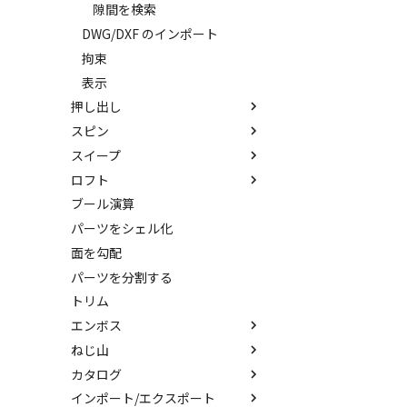
隙間を検索
DWG/DXF のインポート
拘束
表示
押し出し
スピン
押し出し
スイープ
押し出しウィザード
スピン
ロフト
簡単押し出し
スピンウィザード
スイープ
ブール演算
選択した面を押し出し
簡単スピン
スイープウィザード
ロフト
パーツをシェル化
簡単スイープ
ロフトウィザード
面を勾配
簡単ロフト
パーツを分割する
ガイドラインを使用したロフト
トリム
エンボス
ねじ山
エンボス
カタログ
ラップエンボス
ねじ山
インポート/エクスポート
略図ねじ山
カタログ