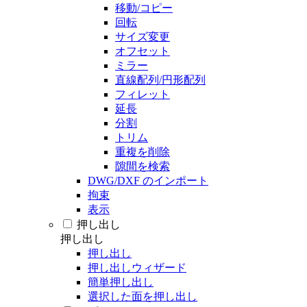
移動/コピー
回転
サイズ変更
オフセット
ミラー
直線配列/円形配列
フィレット
延長
分割
トリム
重複を削除
隙間を検索
DWG/DXF のインポート
拘束
表示
押し出し
押し出し
押し出し
押し出しウィザード
簡単押し出し
選択した面を押し出し