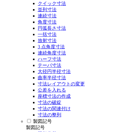
クイック寸法
並列寸法
連続寸法
角度寸法
円弧長さ寸法
一括寸法
放射寸法
3 点角度寸法
連続角度寸法
ハーフ寸法
テーパ寸法
大径円半径寸法
曲率半径寸法
寸法レイアウトの変更
公差を入れる
座標寸法の作成
寸法の破綻
寸法の関連付け
寸法の整列
製図記号
製図記号