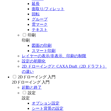
延長
面取り/フィレット
回転
グループ
雲マーク
テキスト
印刷
印刷
図面の印刷
スマート印刷
レイヤーの表示/非表示、印刷の制限
設定の初期化
2D ドローイングと CAXA Draft（2D ドラフト）
の違い
2Dドローイング 入門
2Dドローイング 入門
起動と終了
設定
設定
オプション設定
シート背景の設定