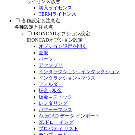
ライセンス形態
購入ライセンス
TERMライセンス
各種設定と注意点
各種設定と注意点
IRONCADオプション設定
IRONCADオプション設定
オプション設定を開く
全般
パーツ
アセンブリ
インタラクション - インタラクション
インタラクション - マウス
フォルダー
板金 - 板金
板金 – ストック
レンダリング
パフォーマンス
AutoCAD データ インポート
2Dドローイング
プロパティ リスト
テンプレート