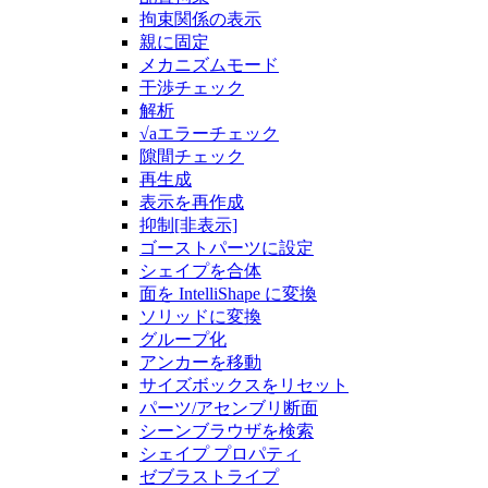
拘束関係の表示
親に固定
メカニズムモード
干渉チェック
解析
√aエラーチェック
隙間チェック
再生成
表示を再作成
抑制[非表示]
ゴーストパーツに設定
シェイプを合体
面を IntelliShape に変換
ソリッドに変換
グループ化
アンカーを移動
サイズボックスをリセット
パーツ/アセンブリ断面
シーンブラウザを検索
シェイプ プロパティ
ゼブラストライプ