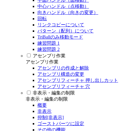
平面ハンドル（面移動）
中心ハンドル（点移動）
向きハンドル（向きの変更）
回転
リンクコピーについて
パターン（配列）について
TriBallのみ移動モード
練習問題 1
練習問題 2
アセンブリ作業
アセンブリ作業
アセンブリの作成と解除
アセンブリ構造の変更
アセンブリフィーチャ 押し出しカット
アセンブリフィーチャ 穴
非表示・編集の制限
非表示・編集の制限
概要
非表示
抑制[非表示]
ゴーストパーツに設定
その他の機能