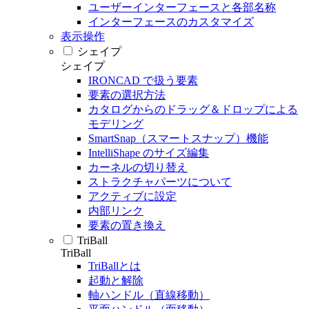
ユーザーインターフェースと各部名称
インターフェースのカスタマイズ
表示操作
シェイプ
シェイプ
IRONCAD で扱う要素
要素の選択方法
カタログからのドラッグ＆ドロップによる
モデリング
SmartSnap（スマートスナップ）機能
IntelliShape のサイズ編集
カーネルの切り替え
ストラクチャパーツについて
アクティブに設定
内部リンク
要素の置き換え
TriBall
TriBall
TriBallとは
起動と解除
軸ハンドル（直線移動）