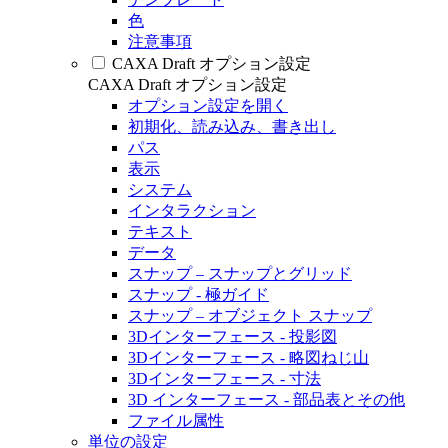
色
注意事項
CAXA Draft オプション設定
CAXA Draft オプション設定
オプション設定を開く
初期化、読み込み、書き出し
パス
表示
システム
インタラクション
テキスト
データ
スナップ – スナップとグリッド
スナップ - 極ガイド
スナップ – オブジェクト スナップ
3Dインターフェース - 投影図
3Dインターフェース - 略図ねじ山
3Dインターフェース - 寸法
3D インターフェース - 部品表とその他
ファイル属性
単位の設定