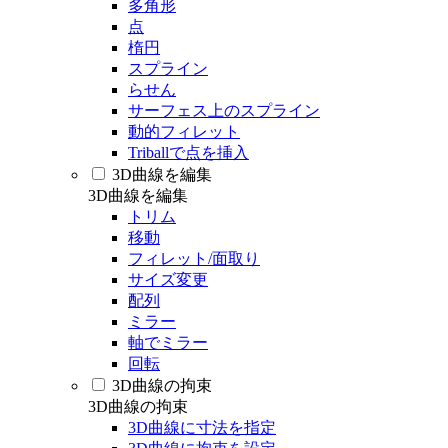
多角形
点
楕円
スプライン
らせん
サーフェス上のスプライン
動的フィレット
Triballで点を挿入
3D曲線を編集
3D曲線を編集
トリム
移動
フィレット/面取り
サイズ変更
配列
ミラー
軸でミラー
回転
3D曲線の拘束
3D曲線の拘束
3D曲線に寸法を指定