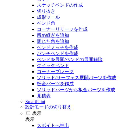
スケッチベンドの作成
切り抜き
成形ツール
ベンド角
コーナーリリーフを作成
留め継ぎを追加
閉じた角を追加
ベンドノッチを作成
パンチベンドを作成
ベンドを展開/ベンドの展開解除
クイックベンド
コーナーブレーク
ソリッド/サーフェス展開パーツを作成
板金パーツを作成
ソリッドパーツから板金パーツを作成
見積表
SmartPaint
設計モードの切り替え
表示
表示
スポイトへ抽出