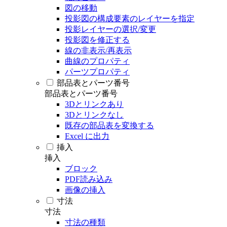
図の移動
投影図の構成要素のレイヤーを指定
投影レイヤーの選択/変更
投影図を修正する
線の非表示/再表示
曲線のプロパティ
パーツプロパティ
部品表とパーツ番号
部品表とパーツ番号
3Dとリンクあり
3Dとリンクなし
既存の部品表を変換する
Excel に出力
挿入
挿入
ブロック
PDF読み込み
画像の挿入
寸法
寸法
寸法の種類