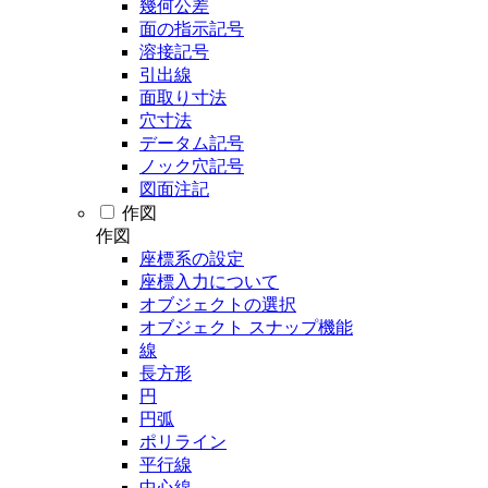
幾何公差
面の指示記号
溶接記号
引出線
面取り寸法
穴寸法
データム記号
ノック穴記号
図面注記
作図
作図
座標系の設定
座標入力について
オブジェクトの選択
オブジェクト スナップ機能
線
長方形
円
円弧
ポリライン
平行線
中心線