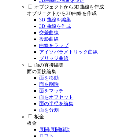
3D曲線に拘束を設定
オブジェクトから3D曲線を作成
オブジェクトから3D曲線を作成
3D 曲線を編集
3D 曲線を作成
交差曲線
投影曲線
曲線をラップ
アイソパラメトリック曲線
ブリッジ曲線
面の直接編集
面の直接編集
面を移動
面を削除
面をマッチ
面をオフセット
面の半径を編集
面を分割
板金
板金
展開/展開解除
ロフト