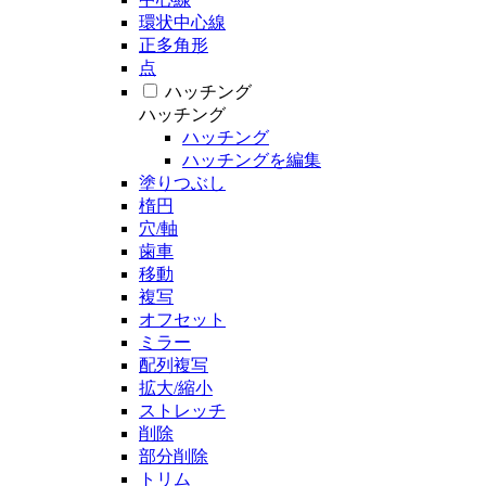
環状中心線
正多角形
点
ハッチング
ハッチング
ハッチング
ハッチングを編集
塗りつぶし
楕円
穴/軸
歯車
移動
複写
オフセット
ミラー
配列複写
拡大/縮小
ストレッチ
削除
部分削除
トリム