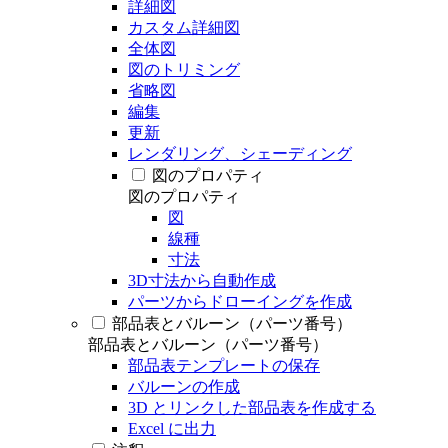
詳細図
カスタム詳細図
全体図
図のトリミング
省略図
編集
更新
レンダリング、シェーディング
図のプロパティ
図のプロパティ
図
線種
寸法
3D寸法から自動作成
パーツからドローイングを作成
部品表とバルーン（パーツ番号）
部品表とバルーン（パーツ番号）
部品表テンプレートの保存
バルーンの作成
3D とリンクした部品表を作成する
Excel に出力