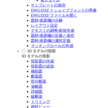
表スタイル
テンプレートの保存
DWG/DXF とシェイプフォントの準備
DWG/DXF ファイルを開く
図枠/表題欄の分解
レイアウト設定
テキストの調整/新規作成
図枠/表題欄の定義と保存
図枠/表題欄の属性定義
マッチングルールの作成
3D モデルの投影
3D モデルの投影
投影図の作成
投影図の追加
補助図
断面図
部分断面
省略図
詳細図
破断面
トリミング
相対ビュー