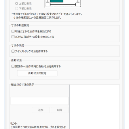
選択
い、単位設定画面の表示
の強化
を追加
図枠と表題欄の置き換え
ネットワークライセンス
フォルダー
溶接記号スタイル
長方形 の作図方法の追加
かしい
Smart Dimension で Ctrl
関連付けされたボディの
アップグレード時の注意点
ストラクチャパーツにつ
DWG/DXF とシェイプフ
非表示・編集の制限
挿入
連続寸法
雲マーク
六角穴付ボルトをインポート
その他
データ
リンクコピーについて
隙間チェック
面間フィレット
スプライン
回転
留め継ぎを追加
破断面
放射寸法
ノック穴記号
円弧
ーを押した際のアンカー
ォルトファイル名の改善
属性情報の一括設定 での
トの準備
DWG/DXFのインポートの
エッジ端に関連付けられ
投影図ごとのラベル表示
評価版 アクティベーション
板金 - 板金
データム記号スタイル
ハッチング の強化
示改善
索機能
その他の表示不具合
化
ないベンドのサポート
管理者として実行
アクティブに設定
測定ツール
寸法
寸法レイアウトの変更
回転
アセンブリ
スナップ – スナップとグ
パターン（配列）につい
再生成
凝固
らせん
閉じた角を追加
トリミング
3 点角度寸法
図面注記
ポリライン
DWG/DXF ファイルを開く
穴リスト の表示内容の強
ライセンス形態
板金 – ストック
ド
切断線（断面記号）スタ
ブロックのカウント機能
エクスポートオプション
CAXA 部品表の順番が変わ
板金パーツ変換時のプロ
内部リンク
加
プロパティ
製図記号
公差を入れる
拡大/縮小
投影図・アイソメ図を作成
TriBallのみ移動モード
表示を再作成
縫合
サーフェス上のスプライ
ベンドノッチを作成
相対ビュー
連続角度寸法
平行線
フォルト設定の追加
てしまう
ィ情報
図枠/表題欄の分解
追加した投影図の尺度
レンダリング
スナップ - 極ガイド
バルーン（パーツ番号）
要素の置き換え
イル
ブロック関連のコマンド
外部保存・挿入
作図
寸法の破綻
オフセット
練習問題 1
抑制[非表示]
パッチ
動的フィレット
パンチベンドを作成
図の移動
ハーフ寸法
中心線
アセンブリレベルでの [ア
CAXA 投影が遅い場合
ストックテーブルのソート
レイアウト設定
化
部品表の編集機能の強化
パフォーマンス
スナップ – オブジェクト 
ティブに設定]
フィルタリング
ナップ
部品表スタイル
2D スケッチ
印刷
中心マーク
ミラー
練習問題 2
ゴーストパーツに設定
Triballで点を挿入
ベンドを展開/ベンドの展
投影図の構成要素のレイ
テーパ寸法
環状中心線
Windows のシステムの確
テキストの調整/新規作成
表題欄情報のインポート/
寸法を一時的に非表示に
AutoCAD データ インポ
解除
を指定
中心線と形状の異なる断
とトラブル問診票の記入
展開パーツ の曲げ部設定
クスポート
3Dインターフェース - 投
表スタイル
押し出し
レイヤーの表示/非表示、印
中心線
延長
シェイプを合体
大径円半径寸法
正多角形
形を使用したロフトの改
図枠/表題欄の定義と保存
プロパティ情報とハッチ
刷の制限
2Dドローイング
クイックベンド
投影レイヤーの選択/変更
留め継ぎを追加 の正確性
一括寸法 の追加
の関連付け
3Dインターフェース - 略
ベンド線スタイル
スピン
テキスト
分割/トリム
面を IntelliShape に変換
曲率半径寸法
点
干渉チェックでの直接編
強化
じ山
図枠/表題欄の属性定義
設定の初期化
プロパティ リスト
コーナーブレーク
投影図を修正する
除外設定の追加
座標寸法 の関連付け
ラベルの位置をリセット
スイープ
引出線付きテキスト
フィレット/面取り
ソリッドに変換
寸法レイアウトの変更
ハッチング
3Dインターフェース - 寸
マッチングルールの作成
2D ドローイングと CAXA
テンプレート
ソリッド/サーフェス展開
線の非表示/再表示
パーツの [ベンド/ツイスト
寸法許容差 の位置設定
アイテム番号のアルファ
Draft（2D ドラフト）の違い
ーツを作成
ロフト
ノック穴記号
グループ化/シェイプを結合
グループ化
公差を入れる
塗りつぶし
機能の追加
ト表示
3D インターフェース - 部
色
曲線のプロパティ