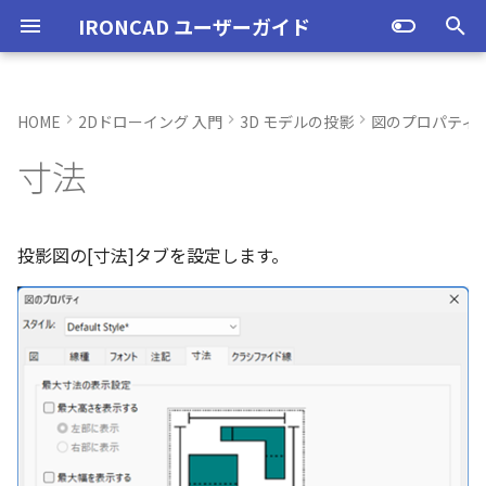
IRONCAD ユーザーガイド
検
索
HOME
2Dドローイング 入門
3D モデルの投影
図のプロパティ
IRONCAD の動作環境
IRONCADオプション設定
起動と終了
起動と終了
オプション設定
ユーザーインターフェースと
図枠テンプレートの保存
最大寸法の表示設定
部品表テンプレートの保存
寸法の種類
ポリライン
スタイルとレイヤー
カタログ
新規シーンを開く
モデリング機能の改善
トラブル発生時のお問い合わ
アクティベーション
アップグレード
NLMインストール
購入ライセンス
オプション設定を開く
オプション設定を開く
ユーザーインターフェー
IRONCAD で扱う要素
TriBallとは
アセンブリの作成と解除
概要
SmartDimension
パーツ プロパティ
外部保存
2Dシェイプ
押し出し
スピン
スイープ
ロフト
エンボス
ねじ山
カタログ
インポート
配置拘束
サーフェスを作成
直線
トリム
3D曲線に寸法を指定
3D 曲線を編集
面を移動
展開/展開解除
スポイトへ抽出
配管コマンド
ユーザーインターフェー
表示操作
CAXA Draft のテンプレー
投影図の作成
3Dとリンクあり
ブロック
寸法の種類
幾何公差
座標系の設定
図面の印刷
スタイルの作成と削除
レイヤーの作成と削除
お気に入りカタログの追
寸法作成時にパーツを参
曲線に接するエッジ配列
クイックベンド の追加
SLDDRWファイル のイン
カタログに DWGファイル
3Dデータの自動バックア
トランスレーターの強化
一部がワイヤー表示にな
を
寸法
各部名称
せ方法
各部名称
各部名称
ついて
化
ート
インポート
プ設定
小さなパーツが表示され
初
インストール
CAXA Draft オプション設
オプション設定
オプション設定
シート背景の設定
図枠テンプレートのカタログ
寸法の転送設定
バルーンの作成
SmartDimension
2点、接線、垂線
スタイルの設定
カタログセット
パーツ 1 を作成
スケッチ機能の改善
PC移行
ライセンスの確認方法(US
NLM起動
TERMライセンス
全般
初期化、読み込み、書き
要素の選択方法
起動と解除
アセンブリ構造の変更
非表示
その他の測定ツール
アセンブリ プロパティ
挿入
作図
押し出しウィザード
スピンウィザード
スイープウィザード
ロフトウィザード
ラップエンボス
略図ねじ山
カタログセット
エクスポート
拘束関係の表示
スピン サーフェス
円
移動
3D曲線に拘束を設定
3D 曲線を作成
面を削除
ロフト
今すぐレンダリング
配管の作成例
シートの切り替え
投影図の追加
3Dとリンクなし
PDF読み込み
クイック寸法
面の指示記号
座標入力について
スマート印刷
投影図スタイル
レイヤーの表示/非表示、
シーンブラウザとファイ
フィーチャからスケッチ
曲加工ストック の断面図
MP4形式でのアニメーシ
定
インターフェースのカスタマ
化
表示不具合の原因と対処
インターフェースのカス
インターフェースのカス
テンプレートの作成手順
刷の制限
存名の設定方法の変更
出
ストラクチャフレームの
任意の投影図の部品表作
投影図 の尺度設定
一括ですべてのファイル
エクスポート
パーツ/アセンブリが透け
期
イズ
法
イズ
イズ
ム機能の強化
存/閉じる
いる
アンインストール
ユーザーインターフェース
ユーザーインターフェース
管理者として実行
3D とリンクした部品表を作
引出線寸法
四角形・多角形
レイヤーの設定
アイテムの入れ替え
パーツ 2 を作成
ストラクチャパーツ
ライセンスの確認方法(ス
NLM再起動
パーツ
パス
カタログからのドラッグ
軸ハンドル（直線移動）
アセンブリフィーチャ 押
抑制[非表示]
Triball 機能で寸法作成
既定のプロパティ項目の
編集
簡単押し出し
簡単スピン
簡単スイープ
簡単ロフト
パーツの入れ替え
親に固定
スイープ サーフェス
円弧
フィレット/面取り
交差曲線
面をマッチ
スケッチベンドの作成
アニメーション
補助図
既存の部品表を変換する
画像の挿入
並列寸法
溶接記号
オブジェクトの選択
テキストスタイル
見積表 に価格列を追加
投影図の[寸法]タブを設定します。
化
単位の設定
成する
ンドアロン)
ロップによるモデリング
出しカット
JIS の BLANK テンプレー
オブジェクトビューア/プ
フィレットのための選択
穴寸法の自動算出 の強化
寸法補助線の長さ設定
回転
不具合報告・修正プログラム
を開く
パティリストに表示
ルターの追加
ストラクチャフレームの
すべてのパーツ/アセンブ
円柱や円柱穴が丸く表示
ライセンスタイプ
表示操作
表示
オプション設定の読込・書出
角度寸法
円
カタログの右クリックメニュ
ねじ穴を作成
板金機能の改善
クライアント設定
アセンブリ
表示
平面ハンドル（面移動）
ゴーストパーツに設定
カスタムプロパティ
DWG/DXF のインポート
選択した面を押し出し
ガイドラインを使用した
ProActiveBOM
メカニズムモード
ロフト サーフェス
長方形
サイズ変更
投影曲線
面をオフセット
切り抜き
テクスチャ
断面図
Excel に出力
連続寸法
引出線
オブジェクト スナップ機
寸法スタイル
スケッチベンド の設定を
設定
を自動的に外部保存する
ない
オプション設定の読込・書出
Excel に出力
ー
SmartSnap（スマートス
アセンブリフィーチャ 穴
ト
存
グループとして配列
Smart Dimension 投影時
詳細図/断面図
ップ）機能
レイヤーの定義
プロパティリストでのプ
断面図形の表示精度の向
自動整列
スタンドアロンライセン
シェイプ
テンプレートの作成
シート設定
円弧長さ寸法
円弧
パーツ 3 を作成
CAXAドラフトの改善
アップグレード
インタラクション - イン
システム
中心ハンドル（点移動）
その他の機能
拘束
カタログの右クリックメ
干渉チェック
ルールド サーフェス
多角形
配列
曲線をラップ
面の半径を編集
成形ツール
バンプ
部分断面
角度寸法
面取り寸法
線
公差記入枠（幾何公差）
ティ編集
フィーチャのグループ化
TriBall で作成した配列の
ユーザーインターフェー
ス
カタログ、テンプレートファ
クション
ー
イル
配列で作成したスケッチ
スプライン の制御点
オプション
集
表示不具合
イルの移行
IntelliShape のサイズ編
スタイルの設定
投影オプションの追加
沿ってベンドを作成
投影図の中心基準で位置
TriBall
3D モデルの投影
座標寸法の作成
楕円
斜め穴を作成
2Dドローイングの改善
ライセンスの確認方法(ネ
インタラクション
向きハンドル（向きの変
表示
解析
面からサーフェスを作成
点
ミラー
アイソパラメトリック曲
面を分割
ベンド角
ライトを挿入
省略図
円弧長さ寸法
穴寸法
長方形
カタログブラウザでの
パーツプロパティをボデ
新
モバイルライセンス
トワーク)
インタラクション - マウス
面の指示記号スタイル
ポリライン の半径の編集
Ctrl+C/Ctrl+V のサポート
反映させる
メカニズムモード中のパ
トグルハンドルが表示さ
注意点
カーネルの切り替え
テンプレートの保存
パラメータ化による寸法
スケッチベンド にハンド
アセンブリ作業
部品表とパーツ番号
並列寸法
スプライン
フィーチャを編集
システム
テキスト
回転
√aエラーチェック
メッシュサーフェス
楕円
軸でミラー
ブリッジ曲線
コーナーリリーフを作成
カメラ
詳細図
一括寸法
データム記号
円