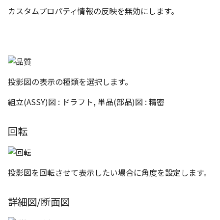
編集ハンドルでの上限/下
示設定
ツール
ストレッチ
カスタムプロパティ情報の反映を無効にします。
設定の強化
空の表
DWGファイル の関連付け
サーフェス
削除
サーフェスの G2タイプ の
化
略図ねじ山
ポート
3D曲線
部分削除
テキスト編集の強化
配置拘束時にグローバル
3D曲線を編集
トリム
投影図の表示の種類を選択します。
系を参照
複数のファイルを一括で
組立(ASSY)図 : ドラフト, 単品(部品)図 : 精密
3D曲線の拘束
延長
配置拘束-フォロワー/カム
寸法の整列 機能の追加
束の強化
オブジェクトから3D曲線
面取り/フィレット
回転
オンラインヘルプ の使用
を作成
パラメーター Excel連携時
回転
レイアウト変更
ダイアログ非表示設定
面の直接編集
投影図を回転させて表示したい場合に角度を設定します。
グループ
配管機能の追加
ストラクチャパーツ の ボ
板金
ィ の色で投影
詳細図/断面図
雲マーク
TriBall [点からの距離を編
SmartPaint
で寸法拘束を作成