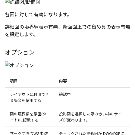
環状配列の中心線
テキスト
設計モードの切り替え
各図に対して有効になります。
材料のみをカタログに登
自動穴リスト のカウント
る
の改善
表示
詳細図の境界線表示有無、断面図上での留め具の表示有無
を設定します。
ミラーパーツ/アセンブリ
同心円の重なり合う中心
パラメーターテーブル
オプション強化
削除
オプション
配管
TriBall で作成した配列の
投影図の中心基準で位置
タログ登録をサポート
新
配列された抑制フィーチ
項目
内容
延長
レイアウトに利用でき
確認中
る板金を使用する
アセンブリのサイズボッ
機能の強化
図の境界線を厳密(タ
投影図を選択した際の赤い枠のサイ
イト)に認識する
ズが変わります。
アセンブリフィーチャ の
マンド追加
マークする(DWG/DXF
チェックされた投影図が DWG/DXFに