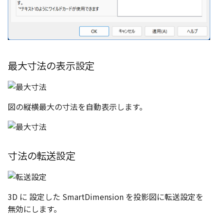
表とその他
寸法の再関連付け
板金パーツを作成
ブール演算
穴の注釈
アンカーを移動
座標寸法の作成
楕円
アセンブリレベルでのミ
図面作成時のシート設定
注意事項
パーツプロパティ
加
ファイル属性
ノック穴記号 の一括作成
ソリッドパーツから板金
パーツをシェル化
公差記入枠
サイズボックスをリセッ
寸法の破綻
穴/軸
エッジ配列-最大距離での
ツを作成
間隔 の追加
寸法に引出線を設定
注釈記号のテンプレート
面を勾配
データム記号
パーツ/アセンブリ断面
寸法の関連付け
歯車
最大寸法の表示設定
見積表
TriBall で作成した配列に
テキスト の プロパティ名 
印刷時の グレー・透明度 
パーツを分割する
データムターゲット
シーンブラウザを検索
寸法の整列
移動
からフィーチャを追加す
追加
定
図の縦横最大の寸法を自動表示します。
トリム
面の指示記号
シェイプ プロパティ
複写
開始位置サポートによる
印刷ツール の PDF 出力設
山機能の改善
エンボス
溶接記号
ゼブラストライプ
オフセット
DWF/DWXFファイル のサ
TriBall で作成した配列に
ート
寸法の転送設定
ねじ山
ハッチング
結合点を挿入
ミラー
からリンクを作成する
タッチスクリーンジェス
カタログ
穴リスト
COMPOSE データ変換
配列複写
シェル化の際にエラー箇
に対応
3D に 設定した SmartDimension を投影図に転送設定を
ハイライト表示
インポート/エクスポート
デザインバリエーションリス
拡大/縮小
無効にします。
塗りつぶし/ハッチングの
ト