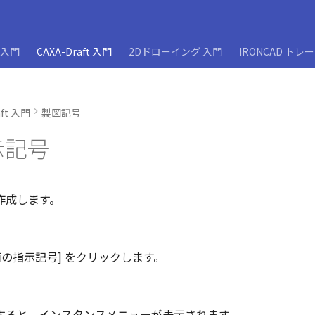
D入門
CAXA-Draft 入門
2Dドローイング 入門
IRONCAD トレ
aft 入門
製図記号
示記号
作成します。
[面の指示記号] をクリックします。
すると、インスタンスメニューが表示されます。