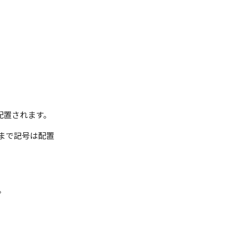
。
が配置されます。
するまで記号は配置
。