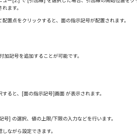
ュー[2.] で [引出線] を選択した場合、引出線の開始位置を
されます。
て配置点をクリックすると、面の指示記号が配置されます。
や付加記号を追加することが可能です。
選択すると、[面の指示記号]画面 が表示されます。
記号] の選択、値の上限/下限の入力などを行います。
認しながら設定できます。