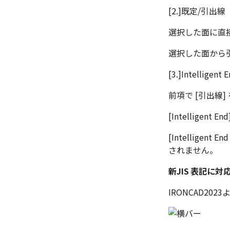
[2.]既定/引出線
選択した面に直接
選択した面から引
[3.]Intellige
前項で [引出線
[Intellig
[Intellig
されません。
新JIS 表記に対
IRONCAD2