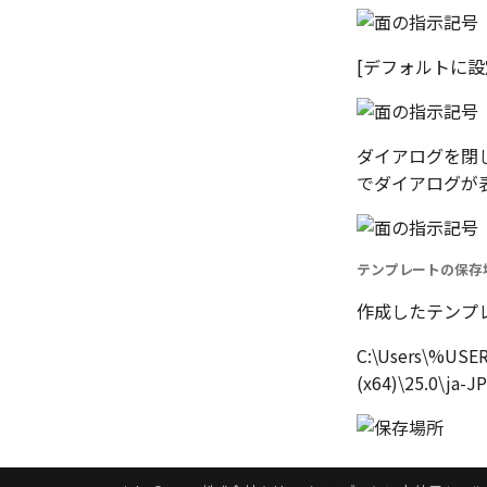
[デフォルトに設
ダイアログを閉じ
でダイアログが
テンプレートの保存
作成したテンプ
C:\Users\%USE
(x64)\25.0\ja-J