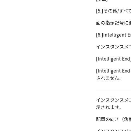
寸法の関連付け
円弧
[5.]その他/すべ
寸法の整列
ポリライン
平行線
面の指示記号に
中心線
[6.]Intellige
環状中心線
正多角形
インスタンスメニュ
点
[Intellig
ハッチング
塗りつぶし
ハッチング
[Intellig
楕円
ハッチングを編集
されません。
穴/軸
歯車
移動
インスタンスメニ
複写
示されます。
オフセット
配置の向き（角
ミラー
配列複写