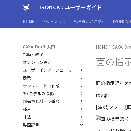
IRONCAD ユーザーガイド
HOME
セットアップ
各種設定と注意点
IRONCA
CAXA-Draft 入門
HOME
CAXA-Dr
起動と終了
面の指
オプション設定
ユーザーインターフェース
表示
ユーザーインターフェースと各
面の指示記号を
部名称
テンプレートの作成
表示操作
インターフェースのカスタマイ
3D モデルの投影
シートの切り替え
CAXA Draft のテンプレートに
rough
ズ
ついて
部品表とパーツ番号
投影図の作成
[注釈]タブ → 
テンプレートの作成手順
挿入
投影図の追加
3Dとリンクあり
JIS の BLANK テンプレートを
寸法
補助図
3Dとリンクなし
ブロック
開く
製図記号
断面図
既存の部品表を変換する
PDF読み込み
寸法の種類
レイヤーの定義
コマンドを起動