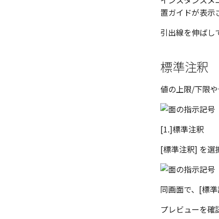
インスタンスメニ
拡大/縮小
置ガイドが表示
ストレッチ
引出線を伸ばし
削除
部分削除
トリム
標準注釈
延長
面取り/フィレット
値の上限/下限
回転
グループ
雲マーク
[1.]標準注釈
テキスト
[標準注釈] を
同画面で、[標準
プレビューを確