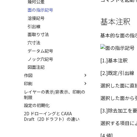
部分断面
Excel に出力
画像の挿入
クイック寸法
幾何公差
スタイルの設定
省略図
並列寸法
面の指示記号
テンプレートの保存
スタイルの作成と削除
詳細図
連続寸法
溶接記号
基本注釈
DWG/DXF とシェイプフォント
テキストスタイル
破断面
角度寸法
引出線
の準備
寸法スタイル
トリミング
円弧長さ寸法
面取り寸法
DWG/DXF ファイルを開く
基本的な面の指
溶接引出線スタイル
相対ビュー
一括寸法
穴寸法
図枠/表題欄の分解
幾何公差スタイル
図の移動
放射寸法
データム記号
レイアウト設定
面の指示記号スタイル
投影図の構成要素のレイヤーを
3 点角度寸法
ノック穴記号
テキストの調整/新規作成
[1.]基本注釈
溶接記号スタイル
指定
連続角度寸法
図面注記
図枠/表題欄の定義と保存
データム記号スタイル
[2.]既定/引出線
投影レイヤーの選択/変更
作図
ハーフ寸法
図枠/表題欄の属性定義
断面記号スタイル
投影図を修正する
印刷
テーパ寸法
座標系の設定
マッチングルールの作成
選択した面に直接
パーツ番号スタイル
線の非表示/再表示
レイヤーの表示/非表示、印刷の
大径円半径寸法
座標入力について
図面の印刷
部品表スタイル
制限
曲線のプロパティ
選択した面から引
曲率半径寸法
オブジェクトの選択
スマート印刷
表スタイル
設定の初期化
パーツプロパティ
寸法レイアウトの変更
オブジェクト スナップ機能
[3.]除去加工
2D ドローイングと CAXA
公差を入れる
線
Draft（2D ドラフト）の違い
選択する項目に
座標寸法の作成
長方形
寸法の破綻
円
[4.値]