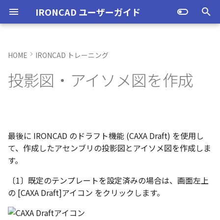
IRONCAD ユーザーガイド
検
索
HOME
IRONCAD トレーニング
IRONCAD の動作環境
IRONCADオプション設定
起動と終了
起動と終了
起動と終了
モデリング機能の改善
トラブル発生時のお問い合わ
アクティベーション
アップグレード
NLMインストール
購入ライセンス
オプション設定を開く
オプション設定を開く
ユーザーインターフェー
IRONCAD で扱う要素
TriBallとは
アセンブリの作成と解除
概要
SmartDimension
パーツ プロパティ
外部保存
2Dシェイプ
押し出し
スピン
スイープ
ロフト
エンボス
ねじ山
カタログ
インポート
配置拘束
サーフェスを作成
直線
トリム
3D曲線に寸法を指定
3D 曲線を編集
面を移動
展開/展開解除
スポイトへ抽出
配管コマンド
ユーザーインターフェー
表示操作
CAXA Draft のテンプレー
投影図の作成
3Dとリンクあり
ブロック
寸法の種類
幾何公差
座標系の設定
図面の印刷
オプション設定
ユーザーインターフェー
図枠テンプレートの保存
投影図の作成
部品表テンプレートの保
寸法の種類
ポリライン
スタイルとレイヤー
カタログ
お気に入りカタログの追
寸法作成時にパーツを参
曲線に接するエッジ配列
クイックベンド の追加
SLDDRWファイル のイン
カタログに DWGファイル
3Dデータの自動バックア
トランスレーターの強化
一部がワイヤー表示にな
を
投影図・アイソメ図を作成
せ方法
各部名称
各部名称
ついて
各部名称
化
ート
インポート
プ設定
小さなパーツが表示され
初
インストール
CAXA Draft オプション設
オプション設定
オプション設定
設定
スケッチ機能の改善
PC移行
ライセンスの確認方法(US
NLM起動
TERMライセンス
全般
初期化、読み込み、書き
要素の選択方法
起動と解除
アセンブリ構造の変更
非表示
その他の測定ツール
アセンブリ プロパティ
挿入
作図
押し出しウィザード
スピンウィザード
スイープウィザード
ロフトウィザード
ラップエンボス
略図ねじ山
カタログセット
エクスポート
拘束関係の表示
スピン サーフェス
円
移動
3D曲線に拘束を設定
3D 曲線を作成
面を削除
ロフト
今すぐレンダリング
配管の作成例
シートの切り替え
投影図の追加
3Dとリンクなし
PDF読み込み
クイック寸法
面の指示記号
座標入力について
スマート印刷
シート背景の設定
図枠テンプレートのカタ
投影図の追加
バルーンの作成
SmartDimension
2点、接線、垂線
スタイルの設定
カタログセット
シーンブラウザとファイ
フィーチャからスケッチ
曲加工ストック の断面図
MP4形式でのアニメーシ
定
表示不具合の原因と対処
インターフェースのカス
インターフェースのカス
テンプレートの作成手順
インターフェースのカス
化
存名の設定方法の変更
出
ストラクチャフレームの
任意の投影図の部品表作
投影図 の尺度設定
一括ですべてのファイル
エクスポート
パーツ/アセンブリが透け
期
法
イズ
イズ
イズ
ム機能の強化
存/閉じる
いる
アンインストール
ユーザーインターフェース
ユーザーインターフェース
ユーザーインターフェース
ストラクチャパーツ
ライセンスの確認方法(ス
NLM再起動
パーツ
パス
カタログからのドラッグ
軸ハンドル（直線移動）
アセンブリフィーチャ 押
抑制[非表示]
Triball 機能で寸法作成
既定のプロパティ項目の
編集
簡単押し出し
簡単スピン
簡単スイープ
簡単ロフト
パーツの入れ替え
親に固定
スイープ サーフェス
円弧
フィレット/面取り
交差曲線
面をマッチ
スケッチベンドの作成
アニメーション
補助図
既存の部品表を変換する
画像の挿入
並列寸法
溶接記号
オブジェクトの選択
管理者として実行
断面図
3D とリンクした部品表を
引出線寸法
四角形・多角形
レイヤーの設定
アイテムの入れ替え
見積表 に価格列を追加
化
単位の設定
ンドアロン)
ロップによるモデリング
出しカット
JIS の BLANK テンプレー
成する
オブジェクトビューア/プ
フィレットのための選択
穴寸法の自動算出 の強化
寸法補助線の長さ設定
最後に IRONCAD のドラフト機能 (CAXA Draft) を使用し
不具合報告・修正プログラム
を開く
パティリストに表示
ルターの追加
ストラクチャフレームの
すべてのパーツ/アセンブ
円柱や円柱穴が丸く表示
ライセンスタイプ
表示操作
表示
図枠テンプレート
板金機能の改善
クライアント設定
アセンブリ
表示
平面ハンドル（面移動）
ゴーストパーツに設定
カスタムプロパティ
DWG/DXF のインポート
選択した面を押し出し
ガイドラインを使用した
ProActiveBOM
メカニズムモード
ロフト サーフェス
長方形
サイズ変更
投影曲線
面をオフセット
切り抜き
テクスチャ
断面図
Excel に出力
連続寸法
引出線
オブジェクト スナップ機
オプション設定の読込・
部分断面
角度寸法
円
カタログの右クリックメ
スケッチベンド の設定を
て、作成したアセンブリの投影図とアイソメ図を作成しま
設定
を自動的に外部保存する
ない
オプション設定の読込・書出
SmartSnap（スマートス
アセンブリフィーチャ 穴
ト
Excel に出力
ー
存
グループとして配列
Smart Dimension 投影時
す。
ップ）機能
レイヤーの定義
プロパティリストでのプ
断面図形の表示精度の向
自動整列
スタンドアロンライセン
シェイプ
テンプレートの作成
3D モデルの投影
CAXAドラフトの改善
アップグレード
インタラクション - イン
システム
中心ハンドル（点移動）
その他の機能
拘束
カタログの右クリックメ
干渉チェック
ルールド サーフェス
多角形
配列
曲線をラップ
面の半径を編集
成形ツール
バンプ
部分断面
角度寸法
面取り寸法
線
シート設定
図の更新
円弧長さ寸法
円弧
ティ編集
フィーチャのグループ化
TriBall で作成した配列の
ユーザーインターフェー
ス
カタログ、テンプレートファ
クション
ー
配列で作成したスケッチ
スプライン の制御点
〔1〕既定のテンプレートを設定済みの場合は、画面左上
集
表示不具合
イルの移行
IntelliShape のサイズ編
スタイルの設定
投影オプションの追加
沿ってベンドを作成
投影図の中心基準で位置
TriBall
3D モデルの投影
部品表とバルーン（パー
2Dドローイングの改善
ライセンスの確認方法(ネ
インタラクション
向きハンドル（向きの変
表示
解析
面からサーフェスを作成
点
ミラー
アイソパラメトリック曲
面を分割
ベンド角
ライトを挿入
省略図
円弧長さ寸法
穴寸法
長方形
図枠の変更
座標寸法の作成
楕円
の [CAXA Draft]アイコン をクリックします。
カタログブラウザでの
パーツプロパティをボデ
新
モバイルライセンス
ツ番号）
トワーク)
インタラクション - マウス
ポリライン の半径の編集
Ctrl+C/Ctrl+V のサポート
反映させる
メカニズムモード中のパ
トグルハンドルが表示さ
注意点
カーネルの切り替え
テンプレートの保存
パラメータ化による寸法
スケッチベンド にハンド
アセンブリ作業
部品表とパーツ番号
システム
テキスト
回転
√aエラーチェック
メッシュサーフェス
楕円
軸でミラー
ブリッジ曲線
コーナーリリーフを作成
カメラ
詳細図
一括寸法
データム記号
円
破断面
並列寸法
スプライン