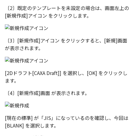
選択
い、単位設定画面の表示
の強化
を追加
図枠と表題欄の置き換え
ネットワークライセンス
注釈
フォルダー
長方形 の作図方法の追加
〔2〕既定のテンプレートを未設定の場合は、画面左上の
かしい
Smart Dimension で Ctrl
関連付けされたボディの
アップグレード時の注意点
ストラクチャパーツにつ
DWG/DXF とシェイプフ
非表示・編集の制限
挿入
その他
データ
リンクコピーについて
隙間チェック
面間フィレット
スプライン
回転
留め継ぎを追加
破断面
放射寸法
ノック穴記号
円弧
補助図
連続寸法
雲マーク
[新規作成]アイコン をクリックします。
ーを押した際のアンカー
ォルトファイル名の改善
属性情報の一括設定 での
トの準備
DWG/DXFのインポートの
エッジ端に関連付けられ
投影図ごとのラベル表示
評価版 アクティベーション
スケッチ
板金 - 板金
ハッチング の強化
示改善
索機能
その他の表示不具合
化
ないベンドのサポート
管理者として実行
アクティブに設定
測定ツール
寸法
スナップ – スナップとグ
パターン（配列）につい
再生成
凝固
らせん
閉じた角を追加
トリミング
3 点角度寸法
図面注記
ポリライン
詳細図
寸法レイアウトの変更
回転
DWG/DXF ファイルを開く
穴リスト の表示内容の強
ライセンス形態
シートの選択
板金 – ストック
ド
ブロックのカウント機能
エクスポートオプション
CAXA 部品表の順番が変わ
板金パーツ変換時のプロ
内部リンク
加
プロパティ
製図記号
TriBallのみ移動モード
表示を再作成
縫合
サーフェス上のスプライ
ベンドノッチを作成
相対ビュー
連続角度寸法
平行線
カスタム詳細図
公差を入れる
拡大/縮小
〔3〕[新規作成]アイコン をクリックすると、[新規]画面
フォルト設定の追加
てしまう
ィ情報
図枠/表題欄の分解
追加した投影図の尺度
図面の印刷
レンダリング
スナップ - 極ガイド
が表示されます。
要素の置き換え
ブロック関連のコマンド
外部保存・挿入
作図
練習問題 1
抑制[非表示]
パッチ
動的フィレット
パンチベンドを作成
図の移動
ハーフ寸法
中心線
全体図
寸法の破綻
オフセット
アセンブリレベルでの [ア
CAXA 投影が遅い場合
ストックテーブルのソート
レイアウト設定
化
部品表の編集機能の強化
DWG/DXF形式にエクスポー
パフォーマンス
スナップ – オブジェクト 
ティブに設定]
フィルタリング
ト
ナップ
2D スケッチ
印刷
練習問題 2
ゴーストパーツに設定
Triballで点を挿入
ベンドを展開/ベンドの展
投影図の構成要素のレイ
テーパ寸法
環状中心線
図のトリミング
中心マーク
ミラー
[2Dドラフト[CAXA Draft]] を選択し、[OK] をクリックし
Windows のシステムの確
テキストの調整/新規作成
表題欄情報のインポート/
寸法を一時的に非表示に
AutoCAD データ インポ
解除
を指定
ます。
中心線と形状の異なる断
とトラブル問診票の記入
展開パーツ の曲げ部設定
クスポート
スタイルとレイヤー
3Dインターフェース - 投
押し出し
レイヤーの表示/非表示、印
シェイプを合体
大径円半径寸法
正多角形
省略図
中心線
延長
形を使用したロフトの改
図枠/表題欄の定義と保存
プロパティ情報とハッチ
刷の制限
2Dドローイング
クイックベンド
投影レイヤーの選択/変更
〔4〕[新規作成]画面 が表示されます。
留め継ぎを追加 の正確性
一括寸法 の追加
の関連付け
カタログ
3Dインターフェース - 略
スピン
面を IntelliShape に変換
曲率半径寸法
点
編集
テキスト
分割/トリム
干渉チェックでの直接編
強化
じ山
図枠/表題欄の属性定義
設定の初期化
プロパティ リスト
コーナーブレーク
投影図を修正する
除外設定の追加
座標寸法 の関連付け
ラベルの位置をリセット
2D ドローイングと CAXA
スイープ
ソリッドに変換
寸法レイアウトの変更
ハッチング
更新
引出線付きテキスト
フィレット/面取り
[現在の標準] が「JIS」になっているのを確認し、今回は
Draft（2D ドラフト）の違い
3Dインターフェース - 寸
マッチングルールの作成
2D ドローイングと CAXA
テンプレート
ソリッド/サーフェス展開
線の非表示/再表示
[BLANK] を選択します。
パーツの [ベンド/ツイスト
寸法許容差 の位置設定
アイテム番号のアルファ
Draft（2D ドラフト）の違い
ーツを作成
ロフト
グループ化
公差を入れる
塗りつぶし
レンダリング、シェーデ
ノック穴記号
グループ化/シェイプを結
機能の追加
ト表示
3D インターフェース - 部
色
曲線のプロパティ
グ