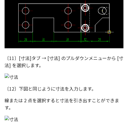
環状配列の中心線
テキスト
設計モードの切り替え
材料のみをカタログに登
自動穴リスト のカウント
る
の改善
表示
ミラーパーツ/アセンブリ
同心円の重なり合う中心
パラメーターテーブル
オプション強化
削除
配管
TriBall で作成した配列の
投影図の中心基準で位置
〔11〕[寸法]タブ → [寸法] のプルダウンメニューから [寸
タログ登録をサポート
新
法] を選択します。
配列された抑制フィーチ
延長
〔12〕下図と同じように寸法を入力します。
アセンブリのサイズボッ
線または 2 点を選択すると寸法を引き出すことができま
機能の強化
す。
アセンブリフィーチャ の
マンド追加