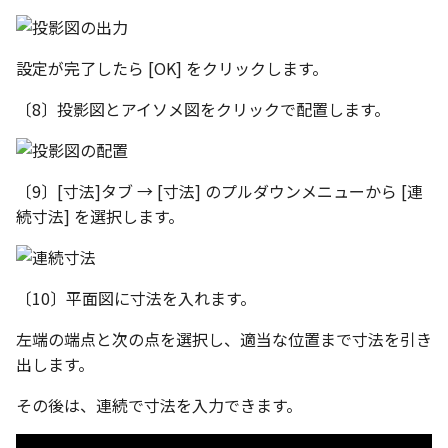
編集ハンドルでの上限/下
示設定
ツール
ストレッチ
設定の強化
空の表
DWGファイル の関連付け
サーフェス
削除
設定が完了したら [OK] をクリックします。
サーフェスの G2タイプ の
化
略図ねじ山
ポート
〔8〕投影図とアイソメ図をクリックで配置します。
3D曲線
部分削除
テキスト編集の強化
配置拘束時にグローバル
3D曲線を編集
トリム
系を参照
複数のファイルを一括で
〔9〕[寸法]タブ → [寸法] のプルダウンメニューから [連
3D曲線の拘束
延長
続寸法] を選択します。
配置拘束-フォロワー/カム
寸法の整列 機能の追加
束の強化
オブジェクトから3D曲線
面取り/フィレット
オンラインヘルプ の使用
を作成
〔10〕平面図に寸法を入れます。
パラメーター Excel連携時
回転
レイアウト変更
ダイアログ非表示設定
面の直接編集
左端の端点と次の点を選択し、適当な位置まで寸法を引き
グループ
出します。
配管機能の追加
ストラクチャパーツ の ボ
板金
ィ の色で投影
その後は、連続で寸法を入力できます。
雲マーク
TriBall [点からの距離を編
SmartPaint
で寸法拘束を作成