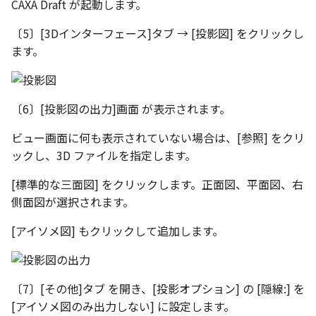
CAXA Draft が起動します。
表とその他
寸法の再関連付け
板金パーツを作成
ブール演算
アンカーを移動
座標寸法の作成
楕円
穴の注釈
アセンブリレベルでのミ
図面作成時のシート設定
〔5〕[3Dインターフェース]タブ → [投影図] をクリックし
注意事項
パーツプロパティ
図のプロパティ
加
ファイル属性
ノック穴記号 の一括作成
ます。
ソリッドパーツから板金
パーツをシェル化
サイズボックスをリセッ
寸法の破綻
穴/軸
公差記入枠
エッジ配列-最大距離での
ツを作成
3D寸法から自動作成
間隔 の追加
寸法に引出線を設定
注釈記号のテンプレート
面を勾配
パーツ/アセンブリ断面
寸法の関連付け
歯車
データム記号
見積表
パーツからドローイング
〔6〕[投影図の出力]画面 が表示されます。
TriBall で作成した配列に
テキスト の プロパティ名 
印刷時の グレー・透明度 
成
パーツを分割する
シーンブラウザを検索
寸法の整列
移動
データムターゲット
からフィーチャを追加す
追加
定
ビュー画面に何も表示されていない場合は、[参照] をクリ
トリム
ックし、3D ファイルを指定します。
シェイプ プロパティ
複写
面の指示記号
開始位置サポートによる
印刷ツール の PDF 出力設
[標準的な三面図] をクリックします。正面図、平面図、右
山機能の改善
エンボス
ゼブラストライプ
オフセット
溶接記号
側面図が選択されます。
DWF/DWXFファイル のサ
TriBall で作成した配列に
ート
ねじ山
結合点を挿入
ミラー
ハッチング
[アイソメ図] もクリックして追加します。
からリンクを作成する
タッチスクリーンジェス
カタログ
COMPOSE データ変換
配列複写
穴リスト
シェル化の際にエラー箇
に対応
ハイライト表示
〔7〕[その他]タブ を開き、[投影オプション] の [隠線:] を
インポート/エクスポート
拡大/縮小
デザインバリエーション
[アイソメ図のみ出力しない] に設定します。
塗りつぶし/ハッチングの
ト