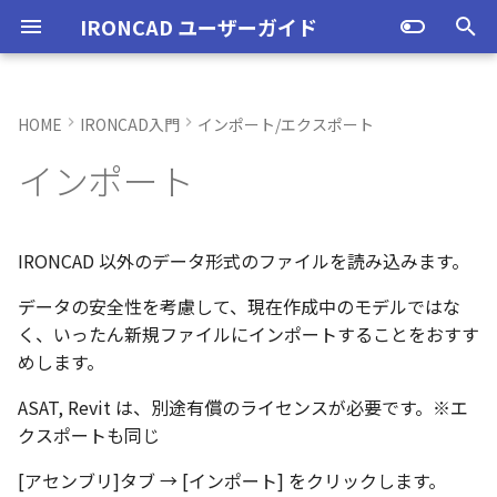
IRONCAD ユーザーガイド
検
索
HOME
IRONCAD入門
インポート/エクスポート
IRONCAD の動作環境
IRONCADオプション設定
ユーザーインターフェースと
IRONCAD で扱う要素
TriBallとは
アセンブリの作成と解除
概要
SmartDimension
パーツ プロパティ
外部保存
2Dシェイプ
押し出し
スピン
スイープ
ロフト
エンボス
ねじ山
カタログ
ファイル形式の選び方
配置拘束
サーフェスを作成
直線
トリム
3D曲線に寸法を指定
3D 曲線を編集
面を移動
展開/展開解除
スポイトへ抽出
配管コマンド
起動と終了
起動と終了
新規シーンを開く
モデリング機能の改善
トラブル発生時のお問い合わ
アクティベーション
アップグレード
NLMインストール
購入ライセンス
オプション設定を開く
オプション設定を開く
移動/コピー
ユーザーインターフェー
表示操作
CAXA Draft のテンプレー
投影図の作成
3Dとリンクあり
ブロック
寸法の種類
幾何公差
座標系の設定
図面の印刷
オプション設定
ユーザーインターフェー
図枠テンプレートの保存
投影図の作成
部品表テンプレートの保
寸法の種類
ポリライン
スタイルとレイヤー
カタログ
お気に入りカタログの追
寸法作成時にパーツを参
曲線に接するエッジ配列
クイックベンド の追加
SLDDRWファイル のイン
カタログに DWGファイル
3Dデータの自動バックア
トランスレーターの強化
一部がワイヤー表示にな
を
インポート
各部名称
せ方法
各部名称
ついて
各部名称
化
ート
インポート
プ設定
小さなパーツが表示され
初
インストール
CAXA Draft オプション設
要素の選択方法
起動と解除
アセンブリ構造の変更
非表示
その他の測定ツール
アセンブリ プロパティ
挿入
作図
押し出しウィザード
スピンウィザード
スイープウィザード
ロフトウィザード
ラップエンボス
略図ねじ山
カタログセット
破損の検出と修復方法
拘束関係の表示
スピン サーフェス
円
移動
3D曲線に拘束を設定
3D 曲線を作成
面を削除
ロフト
今すぐレンダリング
配管の作成例
オプション設定
設定
パーツ 1 を作成
スケッチ機能の改善
PC移行
ライセンスの確認方法(US
NLM起動
TERMライセンス
全般
初期化、読み込み、書き
回転
シートの切り替え
投影図の追加
3Dとリンクなし
PDF読み込み
クイック寸法
面の指示記号
座標入力について
スマート印刷
シート背景の設定
図枠テンプレートのカタ
投影図の追加
バルーンの作成
SmartDimension
2点、接線、垂線
スタイルの設定
カタログセット
シーンブラウザとファイ
フィーチャからスケッチ
曲加工ストック の断面図
MP4形式でのアニメーシ
定
インターフェースのカスタマ
表示不具合の原因と対処
インターフェースのカス
テンプレートの作成手順
インターフェースのカス
化
存名の設定方法の変更
出
ストラクチャフレームの
任意の投影図の部品表作
投影図 の尺度設定
一括ですべてのファイル
エクスポート
パーツ/アセンブリが透け
期
イズ
法
イズ
イズ
ム機能の強化
存/閉じる
いる
アンインストール
カタログからのドラッグ＆ド
軸ハンドル（直線移動）
アセンブリフィーチャ 押し
抑制[非表示]
Triball 機能で寸法作成
既定のプロパティ項目の活用
編集
簡単押し出し
簡単スピン
簡単スイープ
簡単ロフト
パーツの入れ替え
親に固定
スイープ サーフェス
円弧
フィレット/面取り
交差曲線
面をマッチ
スケッチベンドの作成
アニメーション
ユーザーインターフェース
ユーザーインターフェース
パーツ 2 を作成
ストラクチャパーツ
破損モデルの検出
ライセンスの確認方法(ス
NLM再起動
パーツ
パス
サイズ変更
補助図
既存の部品表を変換する
画像の挿入
並列寸法
溶接記号
オブジェクトの選択
管理者として実行
断面図
3D とリンクした部品表を
引出線寸法
四角形・多角形
レイヤーの設定
アイテムの入れ替え
見積表 に価格列を追加
IRONCAD 以外のデータ形式のファイルを読み込みます。
化
単位の設定
ロップによるモデリング
出しカット
ンドアロン)
JIS の BLANK テンプレー
成する
オブジェクトビューア/プ
フィレットのための選択
穴寸法の自動算出 の強化
寸法補助線の長さ設定
データの安全性を考慮して、現在作成中のモデルではな
不具合報告・修正プログラム
を開く
パティリストに表示
ルターの追加
ストラクチャフレームの
すべてのパーツ/アセンブ
円柱や円柱穴が丸く表示
ライセンスタイプ
平面ハンドル（面移動）
ゴーストパーツに設定
カスタムプロパティ
DWG/DXF のインポート
選択した面を押し出し
ガイドラインを使用したロフ
ProActiveBOM
メカニズムモード
ロフト サーフェス
長方形
サイズ変更
投影曲線
面をオフセット
切り抜き
テクスチャ
表示
図枠テンプレート
ねじ穴を作成
板金機能の改善
再生成
クライアント設定
アセンブリ
表示
オフセット
断面図
Excel に出力
連続寸法
引出線
オブジェクト スナップ機
オプション設定の読込・
部分断面
角度寸法
円
カタログの右クリックメ
スケッチベンド の設定を
く、いったん新規ファイルにインポートすることをおすす
設定
を自動的に外部保存する
ない
オプション設定の読込・書出
SmartSnap（スマートスナ
アセンブリフィーチャ 穴
ト
Excel に出力
ー
存
グループとして配列
Smart Dimension 投影時
めします。
ップ）機能
レイヤーの定義
プロパティリストでのプ
断面図形の表示精度の向
自動整列
スタンドアロンライセン
中心ハンドル（点移動）
その他の機能
拘束
カタログの右クリックメニュ
干渉チェック
ルールド サーフェス
多角形
配列
曲線をラップ
面の半径を編集
成形ツール
バンプ
テンプレートの作成
3D モデルの投影
パーツ 3 を作成
CAXAドラフトの改善
ビーレップの修復
アップグレード
インタラクション - イン
システム
ミラー
部分断面
角度寸法
面取り寸法
線
シート設定
図の更新
円弧長さ寸法
円弧
ティ編集
フィーチャのグループ化
TriBall で作成した配列の
ユーザーインターフェー
ス
カタログ、テンプレートファ
ー
クション
配列で作成したスケッチ
スプライン の制御点
ASAT, Revit は、別途有償のライセンスが必要です。※エ
集
表示不具合
イルの移行
IntelliShape のサイズ編集
スタイルの設定
投影オプションの追加
沿ってベンドを作成
投影図の中心基準で位置
向きハンドル（向きの変更）
表示
解析
面からサーフェスを作成
点
ミラー
アイソパラメトリック曲線
面を分割
ベンド角
ライトを挿入
3D モデルの投影
部品表とバルーン（パー
斜め穴を作成
2Dドローイングの改善
モデリングカーネルの切り
ライセンスの確認方法(ネ
インタラクション
直線配列/円形配列
省略図
円弧長さ寸法
穴寸法
長方形
図枠の変更
座標寸法の作成
楕円
クスポートも同じ
カタログブラウザでの
パーツプロパティをボデ
新
モバイルライセンス
ツ番号）
替え
トワーク)
インタラクション - マウス
ポリライン の半径の編集
Ctrl+C/Ctrl+V のサポート
反映させる
メカニズムモード中のパ
トグルハンドルが表示さ
注意点
カーネルの切り替え
テンプレートの保存
パラメータ化による寸法
スケッチベンド にハンド
回転
√aエラーチェック
メッシュサーフェス
楕円
軸でミラー
ブリッジ曲線
コーナーリリーフを作成
カメラ
部品表とパーツ番号
フィーチャを編集
システム
テキスト
フィレット
詳細図
一括寸法
データム記号
円
破断面
並列寸法
スプライン
[アセンブリ]タブ → [インポート] をクリックします。