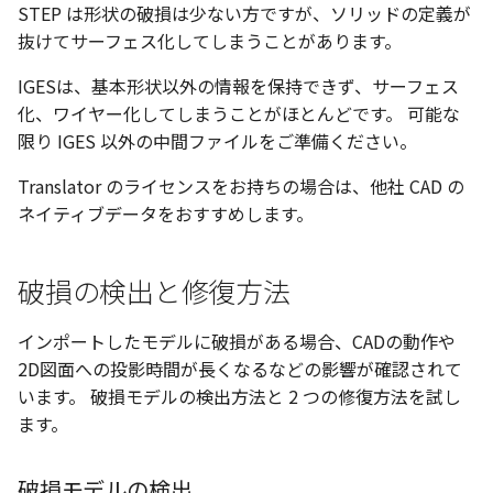
編集ハンドルでの上限/下
STEP は形状の破損は少ない方ですが、ソリッドの定義が
示設定
ストレッチ
設定の強化
抜けてサーフェス化してしまうことがあります。
空の表
DWGファイル の関連付け
削除
IGESは、基本形状以外の情報を保持できず、サーフェス
サーフェスの G2タイプ の
化
略図ねじ山
化、ワイヤー化してしまうことがほとんどです。 可能な
ポート
部分削除
限り IGES 以外の中間ファイルをご準備ください。
テキスト編集の強化
配置拘束時にグローバル
トリム
Translator のライセンスをお持ちの場合は、他社 CAD の
系を参照
複数のファイルを一括で
ネイティブデータをおすすめします。
延長
配置拘束-フォロワー/カム
寸法の整列 機能の追加
束の強化
破損の検出と修復方法
面取り/フィレット
オンラインヘルプ の使用
パラメーター Excel連携時
インポートしたモデルに破損がある場合、CADの動作や
回転
レイアウト変更
ダイアログ非表示設定
2D図面への投影時間が長くなるなどの影響が確認されて
グループ
います。 破損モデルの検出方法と 2 つの修復方法を試し
配管機能の追加
ストラクチャパーツ の ボ
ます。
ィ の色で投影
雲マーク
TriBall [点からの距離を編
破損モデルの検出
で寸法拘束を作成