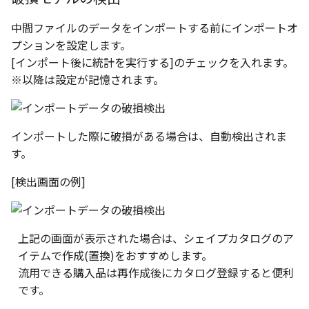
環状配列の中心線
テキスト
中間ファイルのデータをインポートする前にインポートオ
材料のみをカタログに登
自動穴リスト のカウント
プションを設定します。
る
の改善
[インポート後に統計を実行する]のチェックを入れます。
※以降は設定が記憶されます。
ミラーパーツ/アセンブリ
同心円の重なり合う中心
オプション強化
削除
TriBall で作成した配列の
インポートした際に破損がある場合は、自動検出されま
投影図の中心基準で位置
タログ登録をサポート
す。
新
[検出画面の例]
配列された抑制フィーチ
延長
アセンブリのサイズボッ
上記の画面が表示された場合は、シェイプカタログのア
機能の強化
イテムで作成(置換)をおすすめします。
流用できる購入品は再作成後にカタログ登録すると便利
アセンブリフィーチャ の
です。
マンド追加