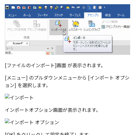
選択
い、単位設定画面の表示
の強化
を追加
図枠と表題欄の置き換え
ネットワークライセンス
注釈
フォルダー
長方形 の作図方法の追加
かしい
Smart Dimension で Ctrl
関連付けされたボディの
アップグレード時の注意点
ストラクチャパーツについて
DWG/DXF とシェイプフ
リンクコピーについて
隙間チェック
面間フィレット
スプライン
回転
留め継ぎを追加
挿入
六角穴付ボルトをインポート
その他
データ
延長
破断面
放射寸法
ノック穴記号
円弧
補助図
連続寸法
雲マーク
ーを押した際のアンカー
ォルトファイル名の改善
属性情報の一括設定 での
トの準備
DWG/DXFのインポートの
エッジ端に関連付けられ
投影図ごとのラベル表示
評価版 アクティベーション
スケッチ
板金 - 板金
ハッチング の強化
示改善
索機能
その他の表示不具合
化
ないベンドのサポート
管理者として実行
アクティブに設定
パターン（配列）について
再生成
凝固
らせん
閉じた角を追加
寸法
アセンブリ
スナップ – スナップとグ
分割
トリミング
3 点角度寸法
図面注記
ポリライン
詳細図
寸法レイアウトの変更
回転
DWG/DXF ファイルを開く
穴リスト の表示内容の強
ライセンス形態
シートの選択
板金 – ストック
ド
ブロックのカウント機能
エクスポートオプション
CAXA 部品表の順番が変わ
板金パーツ変換時のプロ
内部リンク
加
TriBallのみ移動モード
表示を再作成
縫合
サーフェス上のスプライン
ベンドノッチを作成
製図記号
投影図・アイソメ図を作成
トリム
相対ビュー
連続角度寸法
平行線
カスタム詳細図
公差を入れる
拡大/縮小
フォルト設定の追加
てしまう
ィ情報
図枠/表題欄の分解
追加した投影図の尺度
図面の印刷
レンダリング
スナップ - 極ガイド
要素の置き換え
ブロック関連のコマンド
練習問題 1
抑制[非表示]
パッチ
動的フィレット
パンチベンドを作成
作図
重複を削除
図の移動
ハーフ寸法
中心線
全体図
寸法の破綻
オフセット
アセンブリレベルでの [ア
CAXA 投影が遅い場合
ストックテーブルのソート
レイアウト設定
化
部品表の編集機能の強化
DWG/DXF形式にエクスポー
パフォーマンス
スナップ – オブジェクト 
[ファイルのインポート]画面 が表示されます。
ティブに設定]
フィルタリング
ト
ナップ
練習問題 2
ゴーストパーツに設定
Triballで点を挿入
ベンドを展開/ベンドの展開
印刷
隙間を検索
投影図の構成要素のレイ
テーパ寸法
環状中心線
図のトリミング
中心マーク
ミラー
Windows のシステムの確
テキストの調整/新規作成
表題欄情報のインポート/
寸法を一時的に非表示に
解除
AutoCAD データ インポ
を指定
[メニュー] のプルダウンメニューから [インポート オプシ
中心線と形状の異なる断
とトラブル問診票の記入
展開パーツ の曲げ部設定
クスポート
スタイルとレイヤー
3Dインターフェース - 投
シェイプを合体
レイヤーの表示/非表示、印
大径円半径寸法
正多角形
省略図
中心線
延長
ョン] を選択します。
形を使用したロフトの改
図枠/表題欄の定義と保存
プロパティ情報とハッチ
クイックベンド
刷の制限
2Dドローイング
投影レイヤーの選択/変更
留め継ぎを追加 の正確性
一括寸法 の追加
の関連付け
カタログ
3Dインターフェース - 略
面を IntelliShape に変換
曲率半径寸法
点
編集
テキスト
分割/トリム
干渉チェックでの直接編
強化
じ山
図枠/表題欄の属性定義
コーナーブレーク
設定の初期化
プロパティ リスト
投影図を修正する
インポートオプション画面が表示されます。
除外設定の追加
座標寸法 の関連付け
ラベルの位置をリセット
2D ドローイングと CAXA
ソリッドに変換
寸法レイアウトの変更
ハッチング
更新
引出線付きテキスト
フィレット/面取り
Draft（2D ドラフト）の違い
3Dインターフェース - 寸
マッチングルールの作成
ソリッド/サーフェス展開パ
2D ドローイングと CAXA
テンプレート
線の非表示/再表示
パーツの [ベンド/ツイスト
寸法許容差 の位置設定
アイテム番号のアルファ
ーツを作成
Draft（2D ドラフト）の違い
グループ化
公差を入れる
塗りつぶし
レンダリング、シェーデ
ノック穴記号
グループ化/シェイプを結
機能の追加
ト表示
3D インターフェース - 部
[OK] をクリックして設定を終了します。
色
曲線のプロパティ
グ