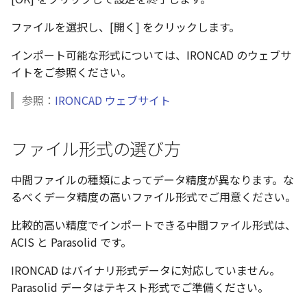
表とその他
寸法の再関連付け
板金パーツを作成
アンカーを移動
座標寸法の作成
楕円
穴の注釈
ファイルを選択し、[開く] をクリックします。
アセンブリレベルでのミ
図面作成時のシート設定
注意事項
パーツプロパティ
図のプロパティ
加
ファイル属性
ノック穴記号 の一括作成
ソリッドパーツから板金パー
サイズボックスをリセット
寸法の破綻
穴/軸
公差記入枠
インポート可能な形式については、IRONCAD のウェブサ
エッジ配列-最大距離での
ツを作成
3D寸法から自動作成
イトをご参照ください。
間隔 の追加
寸法に引出線を設定
注釈記号のテンプレート
パーツ/アセンブリ断面
寸法の関連付け
歯車
データム記号
見積表
パーツからドローイング
参照：
IRONCAD ウェブサイト
TriBall で作成した配列に
テキスト の プロパティ名 
印刷時の グレー・透明度 
成
シーンブラウザを検索
寸法の整列
移動
データムターゲット
からフィーチャを追加す
追加
定
ファイル形式の選び方
シェイプ プロパティ
複写
面の指示記号
開始位置サポートによる
印刷ツール の PDF 出力設
山機能の改善
中間ファイルの種類によってデータ精度が異なります。な
ゼブラストライプ
オフセット
溶接記号
るべくデータ精度の高いファイル形式でご用意ください。
DWF/DWXFファイル のサ
TriBall で作成した配列に
ート
結合点を挿入
ミラー
ハッチング
比較的高い精度でインポートできる中間ファイル形式は、
からリンクを作成する
ACIS と Parasolid です。
タッチスクリーンジェス
COMPOSE データ変換
配列複写
穴リスト
シェル化の際にエラー箇
に対応
IRONCAD はバイナリ形式データに対応していません。
ハイライト表示
拡大/縮小
デザインバリエーション
Parasolid データはテキスト形式でご準備ください。
塗りつぶし/ハッチングの
ト