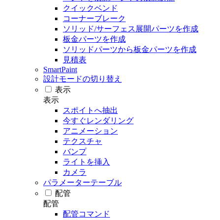
クイックベンド
コーナーブレーク
ソリッド/サーフェス展開パーツを作成
板金パーツを作成
ソリッドパーツから板金パーツを作成
見積表
SmartPaint
設計モードの切り替え
表示
表示
スポイトへ抽出
今すぐレンダリング
アニメーション
テクスチャ
バンプ
ライトを挿入
カメラ
パラメーターテーブル
配管
配管
配管コマンド