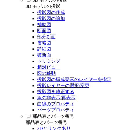
3D モデルの投影
3D モデルの投影
投影図の作成
投影図の追加
補助図
断面図
部分断面
省略図
詳細図
破断面
トリミング
相対ビュー
図の移動
投影図の構成要素のレイヤーを指定
投影レイヤーの選択/変更
投影図を修正する
線の非表示/再表示
曲線のプロパティ
パーツプロパティ
部品表とパーツ番号
部品表とパーツ番号
3Dとリンクあり