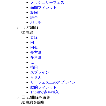
メッシュサーフェス
面間フィレット
凝固
縫合
パッチ
3D曲線
3D曲線
直線
円
円弧
長方形
多角形
点
楕円
スプライン
らせん
サーフェス上のスプライン
動的フィレット
Triballで点を挿入
3D曲線を編集
3D曲線を編集