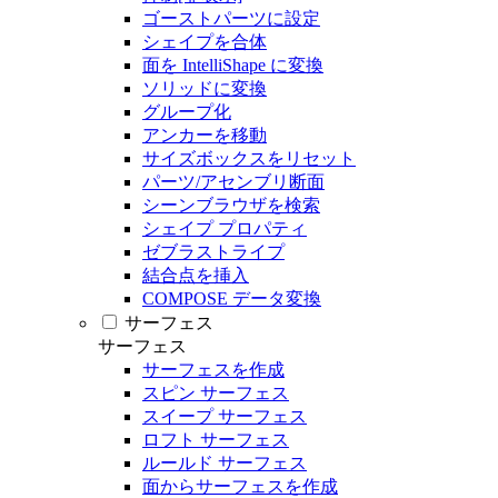
ゴーストパーツに設定
シェイプを合体
面を IntelliShape に変換
ソリッドに変換
グループ化
アンカーを移動
サイズボックスをリセット
パーツ/アセンブリ断面
シーンブラウザを検索
シェイプ プロパティ
ゼブラストライプ
結合点を挿入
COMPOSE データ変換
サーフェス
サーフェス
サーフェスを作成
スピン サーフェス
スイープ サーフェス
ロフト サーフェス
ルールド サーフェス
面からサーフェスを作成