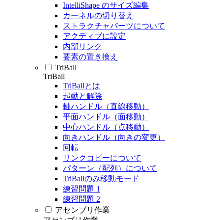
IntelliShape のサイズ編集
カーネルの切り替え
ストラクチャパーツについて
アクティブに設定
内部リンク
要素の置き換え
TriBall
TriBall
TriBallとは
起動と解除
軸ハンドル（直線移動）
平面ハンドル（面移動）
中心ハンドル（点移動）
向きハンドル（向きの変更）
回転
リンクコピーについて
パターン（配列）について
TriBallのみ移動モード
練習問題 1
練習問題 2
アセンブリ作業