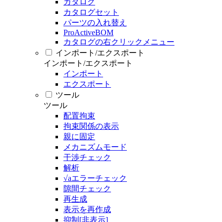
カタログ
カタログセット
パーツの入れ替え
ProActiveBOM
カタログの右クリックメニュー
インポート/エクスポート
インポート/エクスポート
インポート
エクスポート
ツール
ツール
配置拘束
拘束関係の表示
親に固定
メカニズムモード
干渉チェック
解析
√aエラーチェック
隙間チェック
再生成
表示を再作成
抑制[非表示]