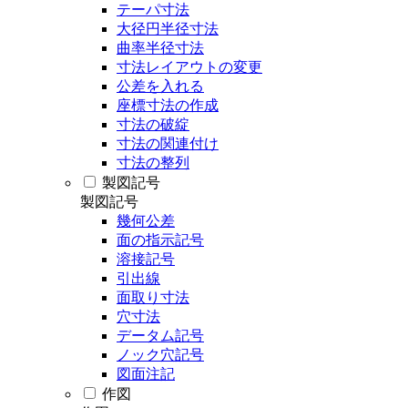
テーパ寸法
大径円半径寸法
曲率半径寸法
寸法レイアウトの変更
公差を入れる
座標寸法の作成
寸法の破綻
寸法の関連付け
寸法の整列
製図記号
製図記号
幾何公差
面の指示記号
溶接記号
引出線
面取り寸法
穴寸法
データム記号
ノック穴記号
図面注記
作図