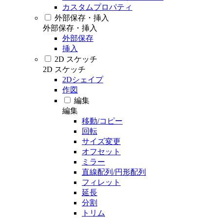
カスタムプロパティ
外部保存・挿入
外部保存・挿入
外部保存
挿入
2D スケッチ
2D スケッチ
2Dシェイプ
作図
編集
編集
移動/コピー
回転
サイズ変更
オフセット
ミラー
直線配列/円形配列
フィレット
延長
分割
トリム