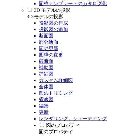
図枠テンプレートのカタログ化
3D モデルの投影
3D モデルの投影
投影図の作成
投影図の追加
断面図
部分断面
図の更新
図枠の変更
破断面
補助図
詳細図
カスタム詳細図
全体図
図のトリミング
省略図
編集
更新
レンダリング、シェーディング
図のプロパティ
図のプロパティ