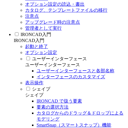
オプション設定の読込・書出
カタログ、テンプレートファイルの移行
注意点
アップグレード時の注意点
管理者として実行
IRONCAD入門
IRONCAD入門
起動と終了
オプション設定
ユーザーインターフェース
ユーザーインターフェース
ユーザーインターフェースと各部名称
インターフェースのカスタマイズ
表示操作
シェイプ
シェイプ
IRONCAD で扱う要素
要素の選択方法
カタログからのドラッグ＆ドロップによる
モデリング
SmartSnap（スマートスナップ）機能