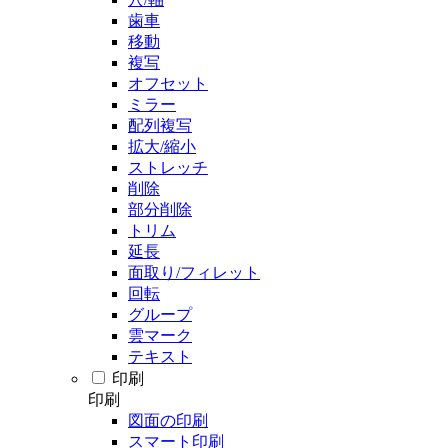
歯車
移動
複写
オフセット
ミラー
配列複写
拡大/縮小
ストレッチ
削除
部分削除
トリム
延長
面取り/フィレット
回転
グループ
雲マーク
テキスト
印刷
印刷
図面の印刷
スマート印刷