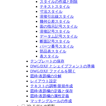
スタイルの作成と削除
テキストスタイル
寸法スタイル
溶接引出線スタイル
幾何公差スタイル
面の指示記号スタイル
溶接記号スタイル
データム記号スタイル
断面記号スタイル
パーツ番号スタイル
部品表スタイル
表スタイル
テンプレートの保存
DWG/DXF とシェイプフォントの準備
DWG/DXF ファイルを開く
図枠/表題欄の分解
レイアウト設定
テキストの調整/新規作成
図枠/表題欄の定義と保存
図枠/表題欄の属性定義
マッチングルールの作成