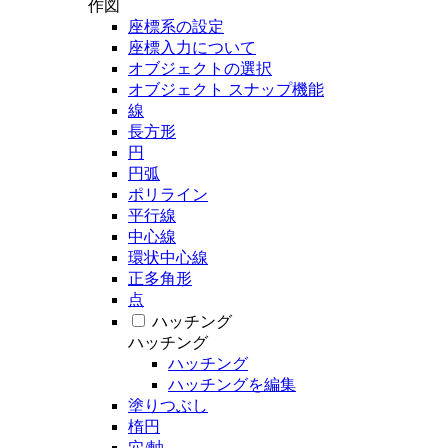
作図
座標系の設定
座標入力について
オブジェクトの選択
オブジェクト スナップ機能
線
長方形
円
円弧
ポリライン
平行線
中心線
環状中心線
正多角形
点
ハッチング
ハッチング
ハッチング
ハッチングを編集
塗りつぶし
楕円
穴/軸