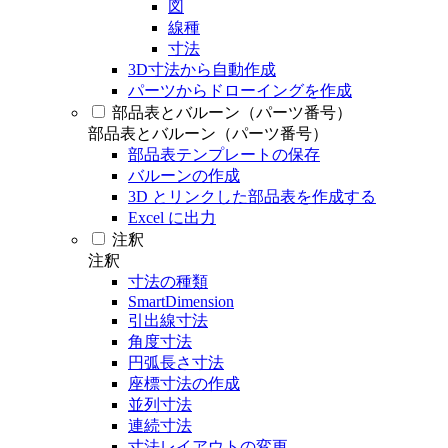
図
線種
寸法
3D寸法から自動作成
パーツからドローイングを作成
部品表とバルーン（パーツ番号）
部品表とバルーン（パーツ番号）
部品表テンプレートの保存
バルーンの作成
3D とリンクした部品表を作成する
Excel に出力
注釈
注釈
寸法の種類
SmartDimension
引出線寸法
角度寸法
円弧長さ寸法
座標寸法の作成
並列寸法
連続寸法
寸法レイアウトの変更