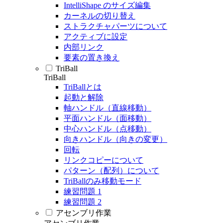
IntelliShape のサイズ編集
カーネルの切り替え
ストラクチャパーツについて
アクティブに設定
内部リンク
要素の置き換え
TriBall
TriBall
TriBallとは
起動と解除
軸ハンドル（直線移動）
平面ハンドル（面移動）
中心ハンドル（点移動）
向きハンドル（向きの変更）
回転
リンクコピーについて
パターン（配列）について
TriBallのみ移動モード
練習問題 1
練習問題 2
アセンブリ作業