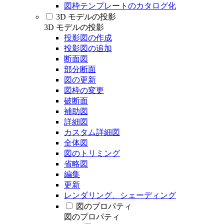
図枠テンプレートのカタログ化
3D モデルの投影
3D モデルの投影
投影図の作成
投影図の追加
断面図
部分断面
図の更新
図枠の変更
破断面
補助図
詳細図
カスタム詳細図
全体図
図のトリミング
省略図
編集
更新
レンダリング、シェーディング
図のプロパティ
図のプロパティ