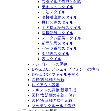
スタイルの作成と削除
テキストスタイル
寸法スタイル
溶接引出線スタイル
幾何公差スタイル
面の指示記号スタイル
溶接記号スタイル
データム記号スタイル
断面記号スタイル
パーツ番号スタイル
部品表スタイル
表スタイル
テンプレートの保存
DWG/DXF とシェイプフォントの準備
DWG/DXF ファイルを開く
図枠/表題欄の分解
レイアウト設定
テキストの調整/新規作成
図枠/表題欄の定義と保存
図枠/表題欄の属性定義
マッチングルールの作成