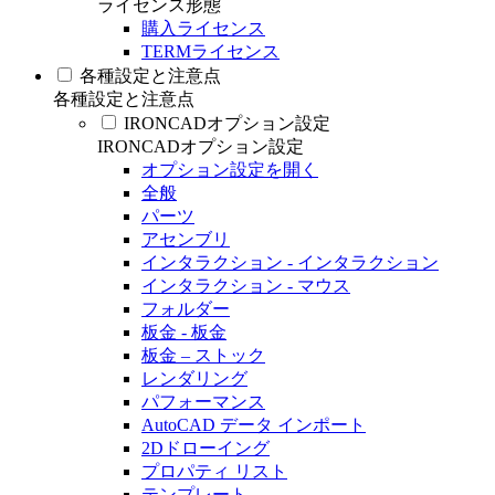
ライセンス形態
購入ライセンス
TERMライセンス
各種設定と注意点
各種設定と注意点
IRONCADオプション設定
IRONCADオプション設定
オプション設定を開く
全般
パーツ
アセンブリ
インタラクション - インタラクション
インタラクション - マウス
フォルダー
板金 - 板金
板金 – ストック
レンダリング
パフォーマンス
AutoCAD データ インポート
2Dドローイング
プロパティ リスト
テンプレート