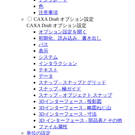
色
注意事項
CAXA Draft オプション設定
CAXA Draft オプション設定
オプション設定を開く
初期化、読み込み、書き出し
パス
表示
システム
インタラクション
テキスト
データ
スナップ – スナップとグリッド
スナップ - 極ガイド
スナップ – オブジェクト スナップ
3Dインターフェース - 投影図
3Dインターフェース - 略図ねじ山
3Dインターフェース - 寸法
3D インターフェース - 部品表とその他
ファイル属性
単位の設定