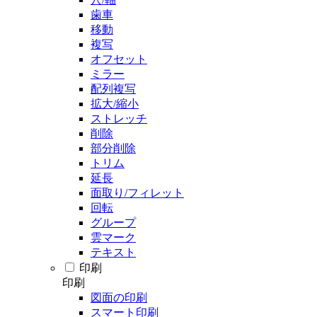
歯車
移動
複写
オフセット
ミラー
配列複写
拡大/縮小
ストレッチ
削除
部分削除
トリム
延長
面取り/フィレット
回転
グループ
雲マーク
テキスト
印刷
印刷
図面の印刷
スマート印刷