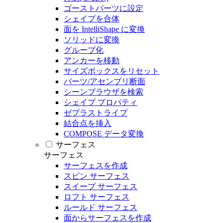
ゴーストパーツに設定
シェイプを合体
面を IntelliShape に変換
ソリッドに変換
グループ化
アンカーを移動
サイズボックスをリセット
パーツ/アセンブリ断面
シーンブラウザを検索
シェイプ プロパティ
ゼブラストライプ
結合点を挿入
COMPOSE データ変換
サーフェス
サーフェス
サーフェスを作成
スピン サーフェス
スイープ サーフェス
ロフト サーフェス
ルールド サーフェス
面からサーフェスを作成