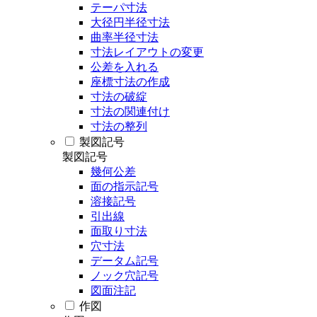
テーパ寸法
大径円半径寸法
曲率半径寸法
寸法レイアウトの変更
公差を入れる
座標寸法の作成
寸法の破綻
寸法の関連付け
寸法の整列
製図記号
製図記号
幾何公差
面の指示記号
溶接記号
引出線
面取り寸法
穴寸法
データム記号
ノック穴記号
図面注記
作図