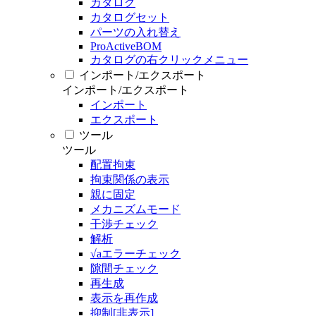
カタログ
カタログセット
パーツの入れ替え
ProActiveBOM
カタログの右クリックメニュー
インポート/エクスポート
インポート/エクスポート
インポート
エクスポート
ツール
ツール
配置拘束
拘束関係の表示
親に固定
メカニズムモード
干渉チェック
解析
√aエラーチェック
隙間チェック
再生成
表示を再作成
抑制[非表示]