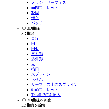
メッシュサーフェス
面間フィレット
凝固
縫合
パッチ
3D曲線
3D曲線
直線
円
円弧
長方形
多角形
点
楕円
スプライン
らせん
サーフェス上のスプライン
動的フィレット
Triballで点を挿入
3D曲線を編集
3D曲線を編集