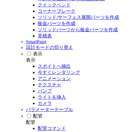
クイックベンド
コーナーブレーク
ソリッド/サーフェス展開パーツを作成
板金パーツを作成
ソリッドパーツから板金パーツを作成
見積表
SmartPaint
設計モードの切り替え
表示
表示
スポイトへ抽出
今すぐレンダリング
アニメーション
テクスチャ
バンプ
ライトを挿入
カメラ
パラメーターテーブル
配管
配管
配管コマンド