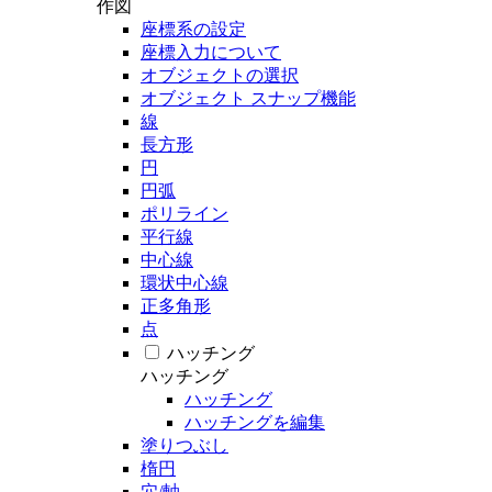
作図
座標系の設定
座標入力について
オブジェクトの選択
オブジェクト スナップ機能
線
長方形
円
円弧
ポリライン
平行線
中心線
環状中心線
正多角形
点
ハッチング
ハッチング
ハッチング
ハッチングを編集
塗りつぶし
楕円
穴/軸