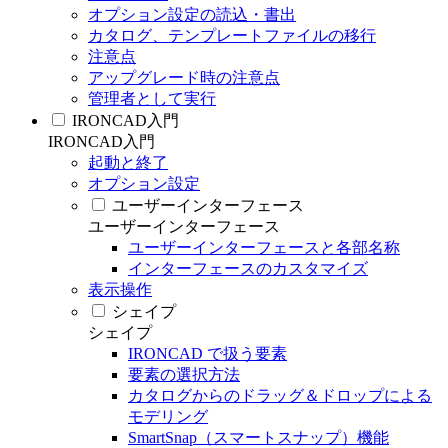
オプション設定の読込・書出
カタログ、テンプレートファイルの移行
注意点
アップグレード時の注意点
管理者として実行
IRONCAD入門
IRONCAD入門
起動と終了
オプション設定
ユーザーインターフェース
ユーザーインターフェース
ユーザーインターフェースと各部名称
インターフェースのカスタマイズ
表示操作
シェイプ
シェイプ
IRONCAD で扱う要素
要素の選択方法
カタログからのドラッグ＆ドロップによる
モデリング
SmartSnap（スマートスナップ）機能