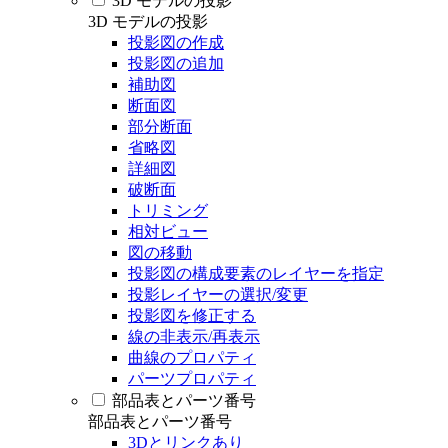
3D モデルの投影
3D モデルの投影
投影図の作成
投影図の追加
補助図
断面図
部分断面
省略図
詳細図
破断面
トリミング
相対ビュー
図の移動
投影図の構成要素のレイヤーを指定
投影レイヤーの選択/変更
投影図を修正する
線の非表示/再表示
曲線のプロパティ
パーツプロパティ
部品表とパーツ番号
部品表とパーツ番号
3Dとリンクあり