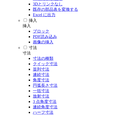
3Dとリンクなし
既存の部品表を変換する
Excel に出力
挿入
挿入
ブロック
PDF読み込み
画像の挿入
寸法
寸法
寸法の種類
クイック寸法
並列寸法
連続寸法
角度寸法
円弧長さ寸法
一括寸法
放射寸法
3 点角度寸法
連続角度寸法
ハーフ寸法