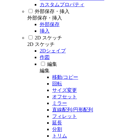
カスタムプロパティ
外部保存・挿入
外部保存・挿入
外部保存
挿入
2D スケッチ
2D スケッチ
2Dシェイプ
作図
編集
編集
移動/コピー
回転
サイズ変更
オフセット
ミラー
直線配列/円形配列
フィレット
延長
分割
トリム