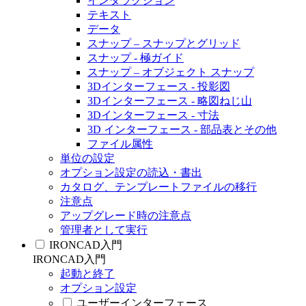
インタラクション
テキスト
データ
スナップ – スナップとグリッド
スナップ - 極ガイド
スナップ – オブジェクト スナップ
3Dインターフェース - 投影図
3Dインターフェース - 略図ねじ山
3Dインターフェース - 寸法
3D インターフェース - 部品表とその他
ファイル属性
単位の設定
オプション設定の読込・書出
カタログ、テンプレートファイルの移行
注意点
アップグレード時の注意点
管理者として実行
IRONCAD入門
IRONCAD入門
起動と終了
オプション設定
ユーザーインターフェース