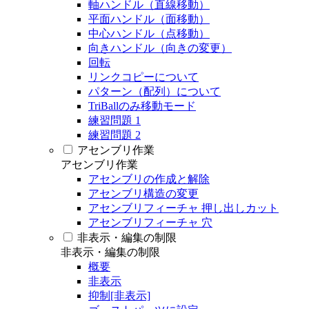
軸ハンドル（直線移動）
平面ハンドル（面移動）
中心ハンドル（点移動）
向きハンドル（向きの変更）
回転
リンクコピーについて
パターン（配列）について
TriBallのみ移動モード
練習問題 1
練習問題 2
アセンブリ作業
アセンブリ作業
アセンブリの作成と解除
アセンブリ構造の変更
アセンブリフィーチャ 押し出しカット
アセンブリフィーチャ 穴
非表示・編集の制限
非表示・編集の制限
概要
非表示
抑制[非表示]