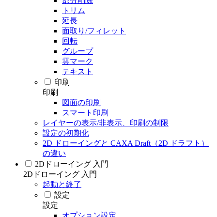
部分削除
トリム
延長
面取り/フィレット
回転
グループ
雲マーク
テキスト
印刷
印刷
図面の印刷
スマート印刷
レイヤーの表示/非表示、印刷の制限
設定の初期化
2D ドローイングと CAXA Draft（2D ドラフト）
の違い
2Dドローイング 入門
2Dドローイング 入門
起動と終了
設定
設定
オプション設定