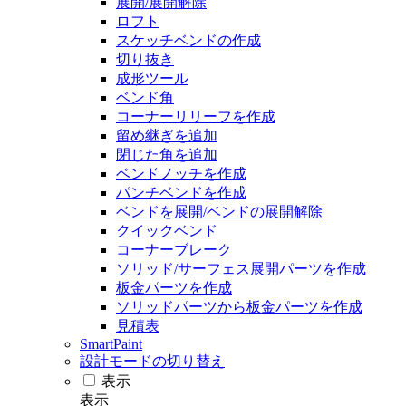
展開/展開解除
ロフト
スケッチベンドの作成
切り抜き
成形ツール
ベンド角
コーナーリリーフを作成
留め継ぎを追加
閉じた角を追加
ベンドノッチを作成
パンチベンドを作成
ベンドを展開/ベンドの展開解除
クイックベンド
コーナーブレーク
ソリッド/サーフェス展開パーツを作成
板金パーツを作成
ソリッドパーツから板金パーツを作成
見積表
SmartPaint
設計モードの切り替え
表示
表示