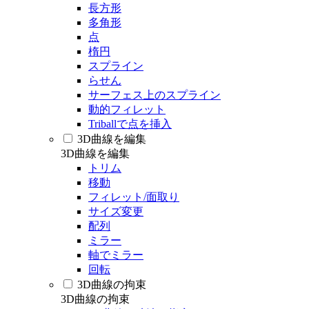
長方形
多角形
点
楕円
スプライン
らせん
サーフェス上のスプライン
動的フィレット
Triballで点を挿入
3D曲線を編集
3D曲線を編集
トリム
移動
フィレット/面取り
サイズ変更
配列
ミラー
軸でミラー
回転
3D曲線の拘束
3D曲線の拘束