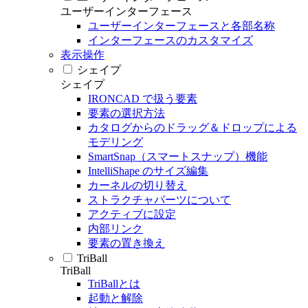
ユーザーインターフェース
ユーザーインターフェースと各部名称
インターフェースのカスタマイズ
表示操作
シェイプ
シェイプ
IRONCAD で扱う要素
要素の選択方法
カタログからのドラッグ＆ドロップによる
モデリング
SmartSnap（スマートスナップ）機能
IntelliShape のサイズ編集
カーネルの切り替え
ストラクチャパーツについて
アクティブに設定
内部リンク
要素の置き換え
TriBall
TriBall
TriBallとは
起動と解除