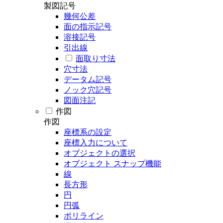
製図記号
幾何公差
面の指示記号
溶接記号
引出線
面取り寸法
穴寸法
データム記号
ノック穴記号
図面注記
作図
作図
座標系の設定
座標入力について
オブジェクトの選択
オブジェクト スナップ機能
線
長方形
円
円弧
ポリライン