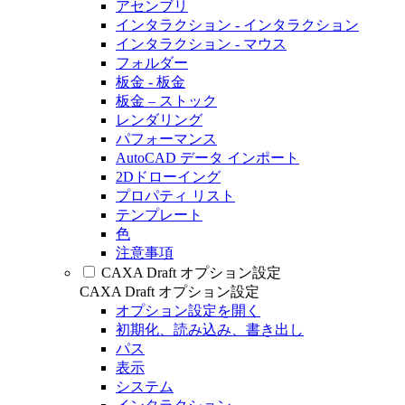
アセンブリ
インタラクション - インタラクション
インタラクション - マウス
フォルダー
板金 - 板金
板金 – ストック
レンダリング
パフォーマンス
AutoCAD データ インポート
2Dドローイング
プロパティ リスト
テンプレート
色
注意事項
CAXA Draft オプション設定
CAXA Draft オプション設定
オプション設定を開く
初期化、読み込み、書き出し
パス
表示
システム