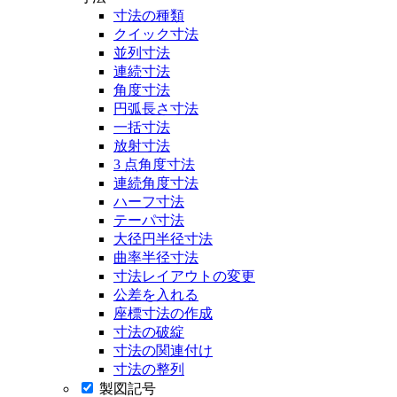
寸法の種類
クイック寸法
並列寸法
連続寸法
角度寸法
円弧長さ寸法
一括寸法
放射寸法
3 点角度寸法
連続角度寸法
ハーフ寸法
テーパ寸法
大径円半径寸法
曲率半径寸法
寸法レイアウトの変更
公差を入れる
座標寸法の作成
寸法の破綻
寸法の関連付け
寸法の整列
製図記号