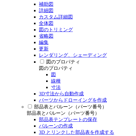
補助図
詳細図
カスタム詳細図
全体図
図のトリミング
省略図
編集
更新
レンダリング、シェーディング
図のプロパティ
図のプロパティ
図
線種
寸法
3D寸法から自動作成
パーツからドローイングを作成
部品表とバルーン（パーツ番号）
部品表とバルーン（パーツ番号）
部品表テンプレートの保存
バルーンの作成
3D とリンクした部品表を作成する