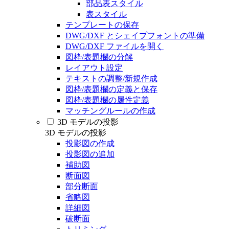
部品表スタイル
表スタイル
テンプレートの保存
DWG/DXF とシェイプフォントの準備
DWG/DXF ファイルを開く
図枠/表題欄の分解
レイアウト設定
テキストの調整/新規作成
図枠/表題欄の定義と保存
図枠/表題欄の属性定義
マッチングルールの作成
3D モデルの投影
3D モデルの投影
投影図の作成
投影図の追加
補助図
断面図
部分断面
省略図
詳細図
破断面