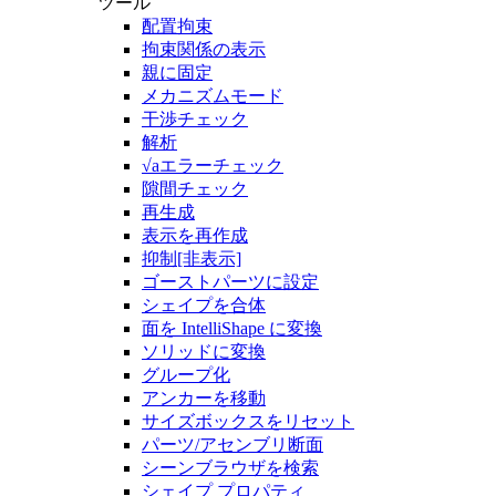
ツール
配置拘束
拘束関係の表示
親に固定
メカニズムモード
干渉チェック
解析
√aエラーチェック
隙間チェック
再生成
表示を再作成
抑制[非表示]
ゴーストパーツに設定
シェイプを合体
面を IntelliShape に変換
ソリッドに変換
グループ化
アンカーを移動
サイズボックスをリセット
パーツ/アセンブリ断面
シーンブラウザを検索
シェイプ プロパティ