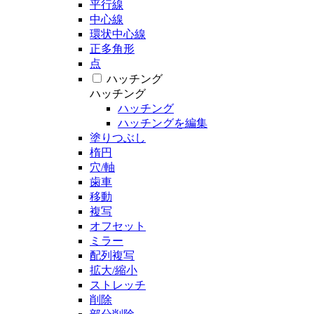
平行線
中心線
環状中心線
正多角形
点
ハッチング
ハッチング
ハッチング
ハッチングを編集
塗りつぶし
楕円
穴/軸
歯車
移動
複写
オフセット
ミラー
配列複写
拡大/縮小
ストレッチ
削除