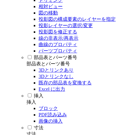
トリミング
相対ビュー
図の移動
投影図の構成要素のレイヤーを指定
投影レイヤーの選択/変更
投影図を修正する
線の非表示/再表示
曲線のプロパティ
パーツプロパティ
部品表とパーツ番号
部品表とパーツ番号
3Dとリンクあり
3Dとリンクなし
既存の部品表を変換する
Excel に出力
挿入
挿入
ブロック
PDF読み込み
画像の挿入
寸法
寸法