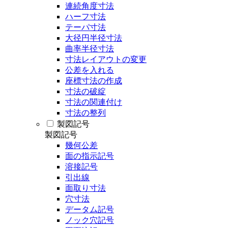
連続角度寸法
ハーフ寸法
テーパ寸法
大径円半径寸法
曲率半径寸法
寸法レイアウトの変更
公差を入れる
座標寸法の作成
寸法の破綻
寸法の関連付け
寸法の整列
製図記号
製図記号
幾何公差
面の指示記号
溶接記号
引出線
面取り寸法
穴寸法
データム記号
ノック穴記号