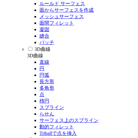
ルールド サーフェス
面からサーフェスを作成
メッシュサーフェス
面間フィレット
凝固
縫合
パッチ
3D曲線
3D曲線
直線
円
円弧
長方形
多角形
点
楕円
スプライン
らせん
サーフェス上のスプライン
動的フィレット
Triballで点を挿入