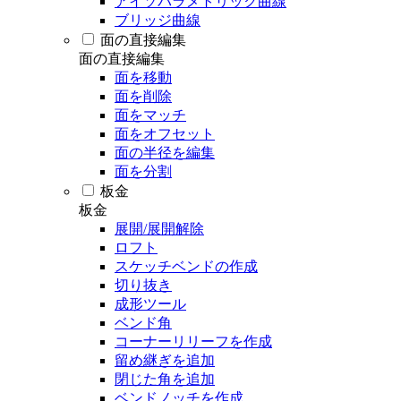
アイソパラメトリック曲線
ブリッジ曲線
面の直接編集
面の直接編集
面を移動
面を削除
面をマッチ
面をオフセット
面の半径を編集
面を分割
板金
板金
展開/展開解除
ロフト
スケッチベンドの作成
切り抜き
成形ツール
ベンド角
コーナーリリーフを作成
留め継ぎを追加
閉じた角を追加
ベンドノッチを作成