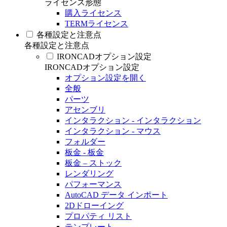
ライセンス形態
購入ライセンス
TERMライセンス
各種設定と注意点
各種設定と注意点
IRONCADオプション設定
IRONCADオプション設定
オプション設定を開く
全般
パーツ
アセンブリ
インタラクション - インタラクション
インタラクション - マウス
フォルダー
板金 - 板金
板金 – ストック
レンダリング
パフォーマンス
AutoCAD データ インポート
2Dドローイング
プロパティ リスト
テンプレート