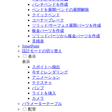
パンチベンドを作成
ベンドを展開/ベンドの展開解除
クイックベンド
コーナーブレーク
ソリッド/サーフェス展開パーツを作成
板金パーツを作成
ソリッドパーツから板金パーツを作成
見積表
SmartPaint
設計モードの切り替え
表示
表示
スポイトへ抽出
今すぐレンダリング
アニメーション
テクスチャ
バンプ
ライトを挿入
カメラ
パラメーターテーブル
配管