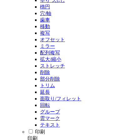
塗りつぶし
楕円
穴/軸
歯車
移動
複写
オフセット
ミラー
配列複写
拡大/縮小
ストレッチ
削除
部分削除
トリム
延長
面取り/フィレット
回転
グループ
雲マーク
テキスト
印刷
印刷