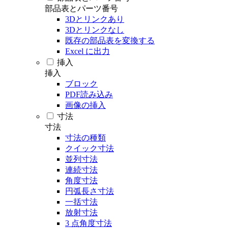
部品表とパーツ番号
3Dとリンクあり
3Dとリンクなし
既存の部品表を変換する
Excel に出力
挿入
挿入
ブロック
PDF読み込み
画像の挿入
寸法
寸法
寸法の種類
クイック寸法
並列寸法
連続寸法
角度寸法
円弧長さ寸法
一括寸法
放射寸法
3 点角度寸法