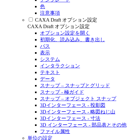
色
注意事項
CAXA Draft オプション設定
CAXA Draft オプション設定
オプション設定を開く
初期化、読み込み、書き出し
パス
表示
システム
インタラクション
テキスト
データ
スナップ – スナップとグリッド
スナップ - 極ガイド
スナップ – オブジェクト スナップ
3Dインターフェース - 投影図
3Dインターフェース - 略図ねじ山
3Dインターフェース - 寸法
3D インターフェース - 部品表とその他
ファイル属性
単位の設定