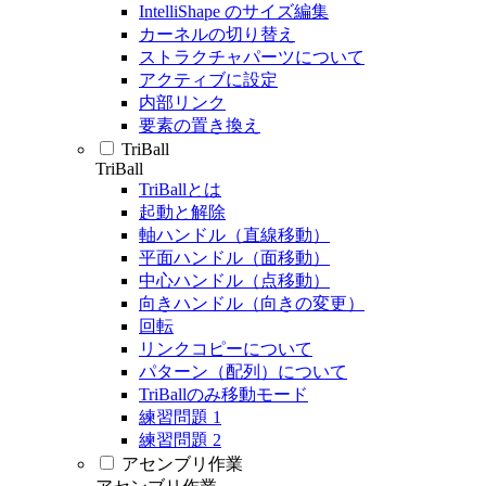
IntelliShape のサイズ編集
カーネルの切り替え
ストラクチャパーツについて
アクティブに設定
内部リンク
要素の置き換え
TriBall
TriBall
TriBallとは
起動と解除
軸ハンドル（直線移動）
平面ハンドル（面移動）
中心ハンドル（点移動）
向きハンドル（向きの変更）
回転
リンクコピーについて
パターン（配列）について
TriBallのみ移動モード
練習問題 1
練習問題 2
アセンブリ作業