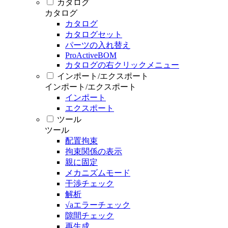
カタログ
カタログ
カタログ
カタログセット
パーツの入れ替え
ProActiveBOM
カタログの右クリックメニュー
インポート/エクスポート
インポート/エクスポート
インポート
エクスポート
ツール
ツール
配置拘束
拘束関係の表示
親に固定
メカニズムモード
干渉チェック
解析
√aエラーチェック
隙間チェック
再生成