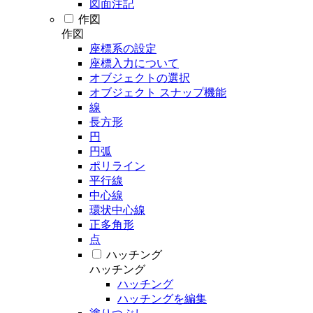
図面注記
作図
作図
座標系の設定
座標入力について
オブジェクトの選択
オブジェクト スナップ機能
線
長方形
円
円弧
ポリライン
平行線
中心線
環状中心線
正多角形
点
ハッチング
ハッチング
ハッチング
ハッチングを編集