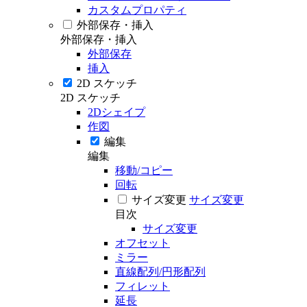
カスタムプロパティ
外部保存・挿入
外部保存・挿入
外部保存
挿入
2D スケッチ
2D スケッチ
2Dシェイプ
作図
編集
編集
移動/コピー
回転
サイズ変更
サイズ変更
目次
サイズ変更
オフセット
ミラー
直線配列/円形配列
フィレット
延長