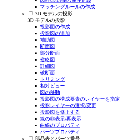
図枠/表題欄の属性定義
マッチングルールの作成
3D モデルの投影
3D モデルの投影
投影図の作成
投影図の追加
補助図
断面図
部分断面
省略図
詳細図
破断面
トリミング
相対ビュー
図の移動
投影図の構成要素のレイヤーを指定
投影レイヤーの選択/変更
投影図を修正する
線の非表示/再表示
曲線のプロパティ
パーツプロパティ
部品表とパーツ番号