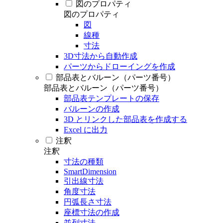
図のプロパティ
図のプロパティ
図
線種
寸法
3D寸法から自動作成
パーツからドローイングを作成
部品表とバルーン（パーツ番号）
部品表とバルーン（パーツ番号）
部品表テンプレートの保存
バルーンの作成
3D とリンクした部品表を作成する
Excel に出力
注釈
注釈
寸法の種類
SmartDimension
引出線寸法
角度寸法
円弧長さ寸法
座標寸法の作成
並列寸法