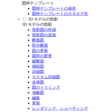
図枠テンプレート
図枠テンプレートの保存
図枠テンプレートのカタログ化
3D モデルの投影
3D モデルの投影
投影図の作成
投影図の追加
断面図
部分断面
図の更新
図枠の変更
破断面
補助図
詳細図
カスタム詳細図
全体図
図のトリミング
省略図
編集
更新
レンダリング、シェーディング