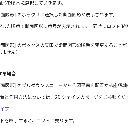
図形を順番に選択していきます。
断面図形]
のボックスに選択した断面図形が表示されます。
択した順番で断面図形に番号が表示されます。同時にロフト形
断面図形]
のボックスの矢印で断面図形の順番を変更することが
れません）
する場合
断面図形]
のプルダウンメニューから作図平面を配置する座標軸
配置と作図方法については、2D シェイプのページをご参照くだ
ェイプ
ードを終了すると、ロフトに戻ります。