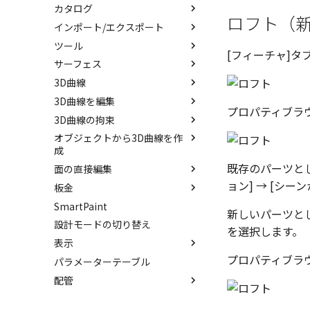
カタログ
ラップエンボス
ねじ山
ロフト（
インポート/エクスポート
略図ねじ山
カタログ
ツール
カタログセット
インポート
[フィーチャ]タブ
サーフェス
パーツの入れ替え
エクスポート
配置拘束
3D曲線
ProActiveBOM
拘束関係の表示
サーフェスを作成
3D曲線を編集
カタログの右クリックメニュー
親に固定
スピン サーフェス
直線
プロパティブラ
3D曲線の拘束
メカニズムモード
スイープ サーフェス
円
トリム
オブジェクトから3D曲線を作
干渉チェック
ロフト サーフェス
円弧
移動
3D曲線に寸法を指定
成
解析
ルールド サーフェス
長方形
フィレット/面取り
3D曲線に拘束を設定
既存のパーツと
面の直接編集
3D 曲線を編集
√aエラーチェック
面からサーフェスを作成
多角形
サイズ変更
ョン] → [シ
板金
3D 曲線を作成
面を移動
隙間チェック
メッシュサーフェス
点
配列
SmartPaint
交差曲線
面を削除
展開/展開解除
再生成
面間フィレット
楕円
ミラー
新しいパーツと
設計モードの切り替え
投影曲線
面をマッチ
ロフト
を選択します。
表示を再作成
凝固
スプライン
軸でミラー
表示
曲線をラップ
面をオフセット
スケッチベンドの作成
抑制[非表示]
縫合
らせん
回転
プロパティブラ
パラメーターテーブル
アイソパラメトリック曲線
面の半径を編集
切り抜き
スポイトへ抽出
ゴーストパーツに設定
パッチ
サーフェス上のスプライン
配管
ブリッジ曲線
面を分割
成形ツール
今すぐレンダリング
シェイプを合体
動的フィレット
ベンド角
アニメーション
配管コマンド
面を IntelliShape に変換
Triballで点を挿入