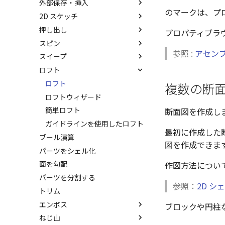
外部保存・挿入
中心ハンドル（点移動）
抑制[非表示]
その他の測定ツール
パーツ プロパティ
IntelliShape のサイズ編集
のマーク
は、プ
アセンブリフィーチャ 穴
2D スケッチ
向きハンドル（向きの変更）
ゴーストパーツに設定
Triball 機能で寸法作成
アセンブリ プロパティ
外部保存
カーネルの切り替え
押し出し
回転
その他の機能
既定のプロパティ項目の活用
挿入
2Dシェイプ
プロパティブラ
ストラクチャパーツについて
スピン
リンクコピーについて
カスタムプロパティ
作図
押し出し
アクティブに設定
参照 :
アセン
スイープ
パターン（配列）について
編集
押し出しウィザード
スピン
内部リンク
ロフト
TriBallのみ移動モード
DWG/DXF のインポート
簡単押し出し
スピンウィザード
スイープ
移動/コピー
要素の置き換え
練習問題 1
拘束
選択した面を押し出し
簡単スピン
スイープウィザード
ロフト
回転
複数の断
練習問題 2
表示
簡単スイープ
ロフトウィザード
サイズ変更
簡単ロフト
オフセット
断面図を作成し
ガイドラインを使用したロフト
ミラー
最初に作成した断
ブール演算
直線配列/円形配列
図を作成できま
パーツをシェル化
フィレット
面を勾配
延長
作図方法につい
パーツを分割する
分割
参照：
2D シ
トリム
トリム
エンボス
重複を削除
ブロックや円柱
ねじ山
エンボス
隙間を検索