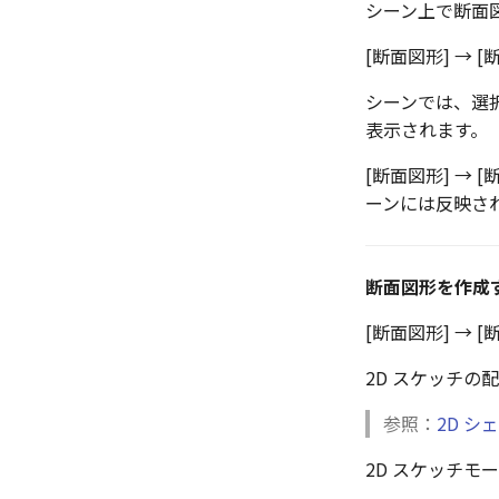
シーン上で断面
コーナーリリーフを作成
テクスチャ
配管の作成例
ソリッドに変換
留め継ぎを追加
バンプ
グループ化
[断面図形] → [
閉じた角を追加
ライトを挿入
アンカーを移動
シーンでは、選
ベンドノッチを作成
カメラ
サイズボックスをリセット
表示されます。
パンチベンドを作成
パーツ/アセンブリ断面
ベンドを展開/ベンドの展開解
シーンブラウザを検索
[断面図形] → [
除
シェイプ プロパティ
ーンには反映さ
クイックベンド
ゼブラストライプ
コーナーブレーク
結合点を挿入
ソリッド/サーフェス展開パー
断面図形を作成
COMPOSE データ変換
ツを作成
板金パーツを作成
[断面図形] → [
ソリッドパーツから板金パーツ
を作成
2D スケッチの
見積表
参照：
2D シ
2D スケッチモ