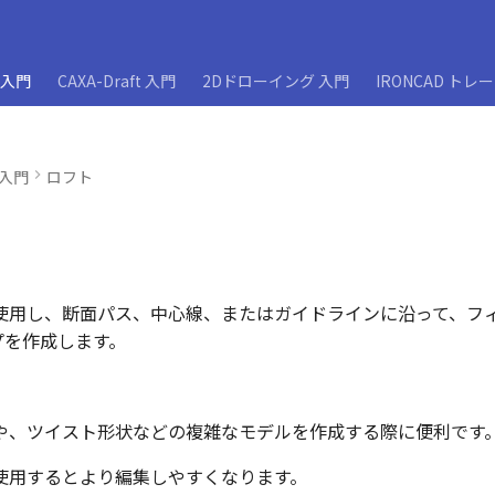
D入門
CAXA-Draft 入門
2Dドローイング 入門
IRONCAD トレ
D入門
ロフト
使用し、断面パス、中心線、またはガイドラインに沿って、フ
イプを作成します。
や、ツイスト形状などの複雑なモデルを作成する際に便利です
使用するとより編集しやすくなります。