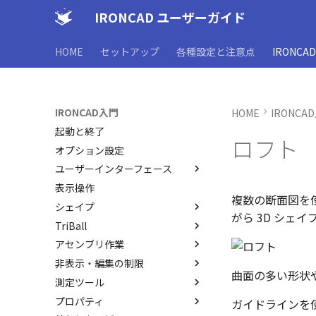
IRONCAD ユーザーガイド
HOME
セットアップ
各種設定と注意点
IRONCA
IRONCAD入門
HOME
IRONCA
起動と終了
ロフト
オプション設定
ユーザーインターフェース
表示操作
ユーザーインターフェースと各
複数の断面図を
部名称
シェイプ
がら 3D シェ
インターフェースのカスタマイ
TriBall
IRONCAD で扱う要素
ズ
アセンブリ作業
要素の選択方法
TriBallとは
非表示・編集の制限
カタログからのドラッグ＆ドロ
起動と解除
アセンブリの作成と解除
曲面の多い形状
ップによるモデリング
測定ツール
軸ハンドル（直線移動）
アセンブリ構造の変更
概要
SmartSnap（スマートスナッ
プロパティ
平面ハンドル（面移動）
アセンブリフィーチャ 押し出
非表示
SmartDimension
ガイドラインを
プ）機能
しカット