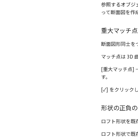
参照するオブジ
って断面図を作
重大マッチ点
断面図形同士を
マッチ点は 3D
[重大マッチ点] 
す。
[✓] をクリッ
形状の正負の
ロフト形状を既
ロフト形状で既