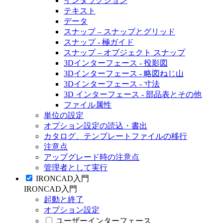
インタラクション
テキスト
データ
スナップ – スナップとグリッド
スナップ - 極ガイド
スナップ – オブジェクト スナップ
3Dインターフェース - 投影図
3Dインターフェース - 略図ねじ山
3Dインターフェース - 寸法
3D インターフェース - 部品表とその他
ファイル属性
単位の設定
オプション設定の読込・書出
カタログ、テンプレートファイルの移行
注意点
アップグレード時の注意点
管理者として実行
IRONCAD入門
IRONCAD入門
起動と終了
オプション設定
ユーザーインターフェース