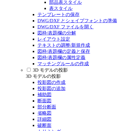
部品表スタイル
表スタイル
テンプレートの保存
DWG/DXF とシェイプフォントの準備
DWG/DXF ファイルを開く
図枠/表題欄の分解
レイアウト設定
テキストの調整/新規作成
図枠/表題欄の定義と保存
図枠/表題欄の属性定義
マッチングルールの作成
3D モデルの投影
3D モデルの投影
投影図の作成
投影図の追加
補助図
断面図
部分断面
省略図
詳細図
破断面