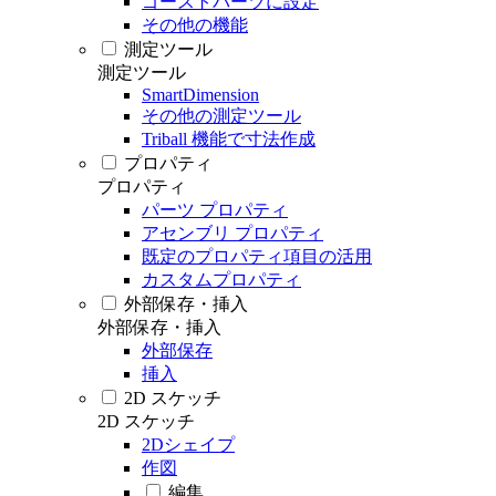
ゴーストパーツに設定
その他の機能
測定ツール
測定ツール
SmartDimension
その他の測定ツール
Triball 機能で寸法作成
プロパティ
プロパティ
パーツ プロパティ
アセンブリ プロパティ
既定のプロパティ項目の活用
カスタムプロパティ
外部保存・挿入
外部保存・挿入
外部保存
挿入
2D スケッチ
2D スケッチ
2Dシェイプ
作図
編集