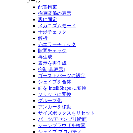
ツール
配置拘束
拘束関係の表示
親に固定
メカニズムモード
干渉チェック
解析
√aエラーチェック
隙間チェック
再生成
表示を再作成
抑制[非表示]
ゴーストパーツに設定
シェイプを合体
面を IntelliShape に変換
ソリッドに変換
グループ化
アンカーを移動
サイズボックスをリセット
パーツ/アセンブリ断面
シーンブラウザを検索
シェイプ プロパティ