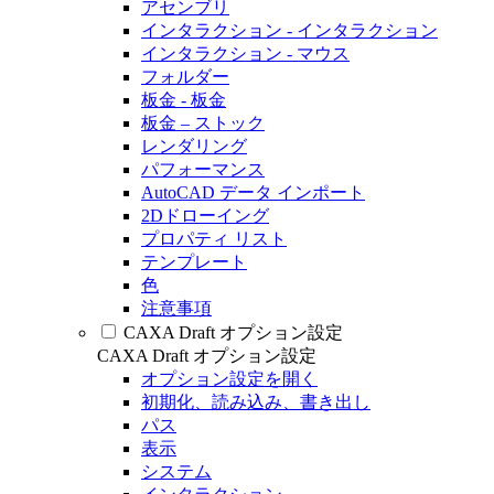
アセンブリ
インタラクション - インタラクション
インタラクション - マウス
フォルダー
板金 - 板金
板金 – ストック
レンダリング
パフォーマンス
AutoCAD データ インポート
2Dドローイング
プロパティ リスト
テンプレート
色
注意事項
CAXA Draft オプション設定
CAXA Draft オプション設定
オプション設定を開く
初期化、読み込み、書き出し
パス
表示
システム