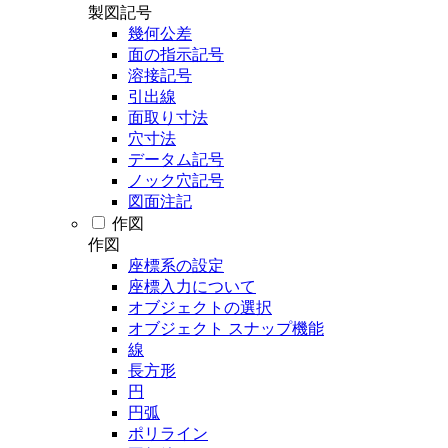
製図記号
幾何公差
面の指示記号
溶接記号
引出線
面取り寸法
穴寸法
データム記号
ノック穴記号
図面注記
作図
作図
座標系の設定
座標入力について
オブジェクトの選択
オブジェクト スナップ機能
線
長方形
円
円弧
ポリライン