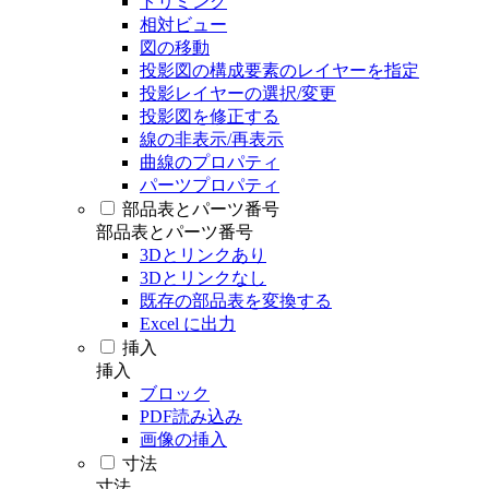
トリミング
相対ビュー
図の移動
投影図の構成要素のレイヤーを指定
投影レイヤーの選択/変更
投影図を修正する
線の非表示/再表示
曲線のプロパティ
パーツプロパティ
部品表とパーツ番号
部品表とパーツ番号
3Dとリンクあり
3Dとリンクなし
既存の部品表を変換する
Excel に出力
挿入
挿入
ブロック
PDF読み込み
画像の挿入
寸法
寸法