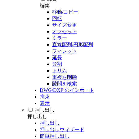
編集
移動/コピー
回転
サイズ変更
オフセット
ミラー
直線配列/円形配列
フィレット
延長
分割
トリム
重複を削除
隙間を検索
DWG/DXF のインポート
拘束
表示
押し出し
押し出し
押し出し
押し出しウィザード
簡単押し出し