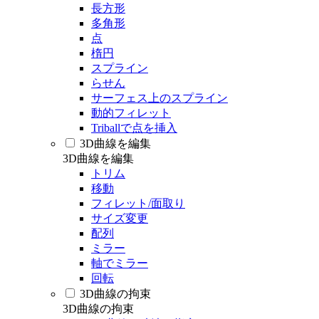
長方形
多角形
点
楕円
スプライン
らせん
サーフェス上のスプライン
動的フィレット
Triballで点を挿入
3D曲線を編集
3D曲線を編集
トリム
移動
フィレット/面取り
サイズ変更
配列
ミラー
軸でミラー
回転
3D曲線の拘束
3D曲線の拘束