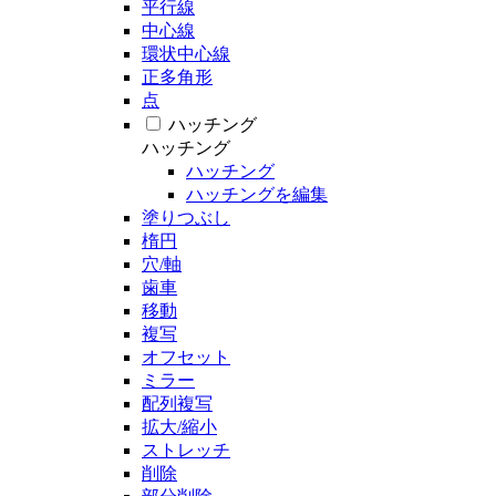
平行線
中心線
環状中心線
正多角形
点
ハッチング
ハッチング
ハッチング
ハッチングを編集
塗りつぶし
楕円
穴/軸
歯車
移動
複写
オフセット
ミラー
配列複写
拡大/縮小
ストレッチ
削除