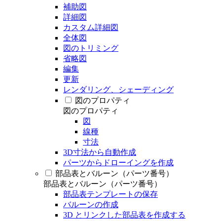
補助図
詳細図
カスタム詳細図
全体図
図のトリミング
省略図
編集
更新
レンダリング、シェーディング
図のプロパティ
図のプロパティ
図
線種
寸法
3D寸法から自動作成
パーツからドローイングを作成
部品表とバルーン（パーツ番号）
部品表とバルーン（パーツ番号）
部品表テンプレートの保存
バルーンの作成
3D とリンクした部品表を作成する