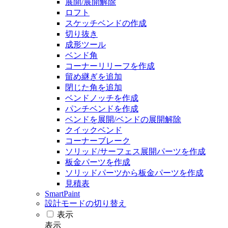
展開/展開解除
ロフト
スケッチベンドの作成
切り抜き
成形ツール
ベンド角
コーナーリリーフを作成
留め継ぎを追加
閉じた角を追加
ベンドノッチを作成
パンチベンドを作成
ベンドを展開/ベンドの展開解除
クイックベンド
コーナーブレーク
ソリッド/サーフェス展開パーツを作成
板金パーツを作成
ソリッドパーツから板金パーツを作成
見積表
SmartPaint
設計モードの切り替え
表示
表示