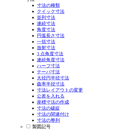
寸法の種類
クイック寸法
並列寸法
連続寸法
角度寸法
円弧長さ寸法
一括寸法
放射寸法
3 点角度寸法
連続角度寸法
ハーフ寸法
テーパ寸法
大径円半径寸法
曲率半径寸法
寸法レイアウトの変更
公差を入れる
座標寸法の作成
寸法の破綻
寸法の関連付け
寸法の整列
製図記号