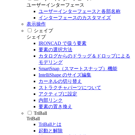
ユーザーインターフェース
ユーザーインターフェースと各部名称
インターフェースのカスタマイズ
表示操作
シェイプ
シェイプ
IRONCAD で扱う要素
要素の選択方法
カタログからのドラッグ＆ドロップによる
モデリング
SmartSnap（スマートスナップ）機能
IntelliShape のサイズ編集
カーネルの切り替え
ストラクチャパーツについて
アクティブに設定
内部リンク
要素の置き換え
TriBall
TriBall
TriBallとは
起動と解除