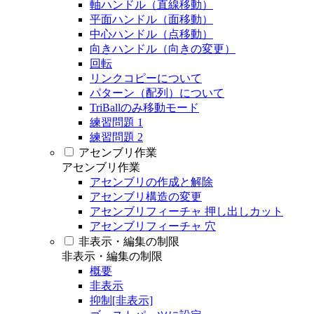
軸ハンドル（直線移動）
平面ハンドル（面移動）
中心ハンドル（点移動）
向きハンドル（向きの変更）
回転
リンクコピーについて
パターン（配列）について
TriBallのみ移動モード
練習問題 1
練習問題 2
アセンブリ作業
アセンブリ作業
アセンブリの作成と解除
アセンブリ構造の変更
アセンブリフィーチャ 押し出しカット
アセンブリフィーチャ 穴
非表示・編集の制限
非表示・編集の制限
概要
非表示
抑制[非表示]