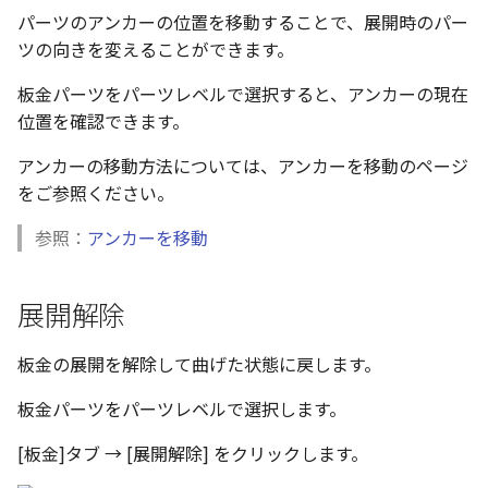
パーツのアンカーの位置を移動することで、展開時のパー
表とその他
寸法の再関連付け
アンカーを移動
座標寸法の作成
楕円
穴の注釈
アセンブリレベルでのミ
ツの向きを変えることができます。
図面作成時のシート設定
注意事項
パーツプロパティ
図のプロパティ
加
ファイル属性
ノック穴記号 の一括作成
サイズボックスをリセット
寸法の破綻
穴/軸
公差記入枠
板金パーツをパーツレベルで選択すると、アンカーの現在
エッジ配列-最大距離での
3D寸法から自動作成
位置を確認できます。
間隔 の追加
寸法に引出線を設定
注釈記号のテンプレート
パーツ/アセンブリ断面
寸法の関連付け
歯車
データム記号
パーツからドローイング
アンカーの移動方法については、アンカーを移動のページ
TriBall で作成した配列に
テキスト の プロパティ名 
印刷時の グレー・透明度 
成
シーンブラウザを検索
寸法の整列
移動
データムターゲット
をご参照ください。
からフィーチャを追加す
追加
定
参照：
アンカーを移動
シェイプ プロパティ
複写
面の指示記号
開始位置サポートによる
印刷ツール の PDF 出力設
山機能の改善
ゼブラストライプ
オフセット
溶接記号
展開解除
DWF/DWXFファイル のサ
TriBall で作成した配列に
ート
結合点を挿入
ミラー
ハッチング
板金の展開を解除して曲げた状態に戻します。
からリンクを作成する
タッチスクリーンジェス
COMPOSE データ変換
配列複写
穴リスト
板金パーツをパーツレベルで選択します。
シェル化の際にエラー箇
に対応
ハイライト表示
[板金]タブ → [展開解除] をクリックします。
拡大/縮小
デザインバリエーション
塗りつぶし/ハッチングの
ト