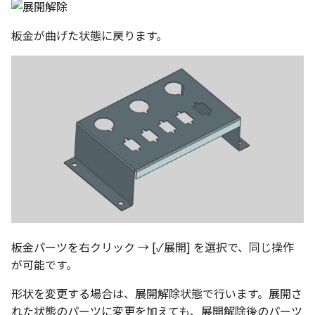
編集ハンドルでの上限/下
示設定
ストレッチ
設定の強化
空の表
板金が曲げた状態に戻ります。
DWGファイル の関連付け
削除
サーフェスの G2タイプ の
化
略図ねじ山
ポート
部分削除
テキスト編集の強化
配置拘束時にグローバル
トリム
系を参照
複数のファイルを一括で
延長
配置拘束-フォロワー/カム
寸法の整列 機能の追加
束の強化
面取り/フィレット
オンラインヘルプ の使用
パラメーター Excel連携時
回転
レイアウト変更
ダイアログ非表示設定
板金パーツを右クリック → [✓展開] を選択で、同じ操作
グループ
配管機能の追加
が可能です。
ストラクチャパーツ の ボ
ィ の色で投影
雲マーク
形状を変更する場合は、展開解除状態で行います。展開さ
TriBall [点からの距離を編
れた状態のパーツに変更を加えても、展開解除後のパーツ
で寸法拘束を作成