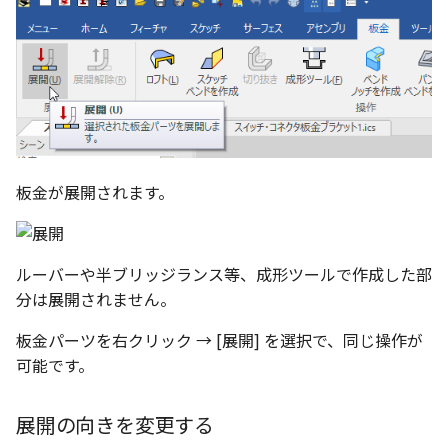
選択
い、単位設定画面の表示
の強化
を追加
図枠と表題欄の置き換え
ネットワークライセンス
注釈
フォルダー
長方形 の作図方法の追加
かしい
Smart Dimension で Ctrl
関連付けされたボディの
アップグレード時の注意点
ストラクチャパーツについて
DWG/DXF とシェイプフ
リンクコピーについて
隙間チェック
面間フィレット
スプライン
回転
挿入
六角穴付ボルトをインポート
その他
データ
延長
破断面
放射寸法
ノック穴記号
円弧
補助図
連続寸法
雲マーク
ーを押した際のアンカー
ォルトファイル名の改善
属性情報の一括設定 での
トの準備
DWG/DXFのインポートの
エッジ端に関連付けられ
投影図ごとのラベル表示
評価版 アクティベーション
スケッチ
板金 - 板金
ハッチング の強化
示改善
索機能
その他の表示不具合
化
ないベンドのサポート
管理者として実行
アクティブに設定
パターン（配列）について
再生成
凝固
らせん
寸法
アセンブリ
スナップ – スナップとグ
分割
トリミング
3 点角度寸法
図面注記
ポリライン
詳細図
寸法レイアウトの変更
回転
DWG/DXF ファイルを開く
穴リスト の表示内容の強
ライセンス形態
シートの選択
板金 – ストック
ド
ブロックのカウント機能
エクスポートオプション
CAXA 部品表の順番が変わ
板金パーツ変換時のプロ
内部リンク
加
TriBallのみ移動モード
表示を再作成
縫合
サーフェス上のスプライン
製図記号
投影図・アイソメ図を作成
トリム
相対ビュー
連続角度寸法
平行線
カスタム詳細図
公差を入れる
拡大/縮小
フォルト設定の追加
てしまう
ィ情報
図枠/表題欄の分解
追加した投影図の尺度
図面の印刷
レンダリング
スナップ - 極ガイド
要素の置き換え
ブロック関連のコマンド
練習問題 1
抑制[非表示]
パッチ
動的フィレット
作図
重複を削除
図の移動
ハーフ寸法
中心線
全体図
寸法の破綻
オフセット
板金が展開されます。
アセンブリレベルでの [ア
CAXA 投影が遅い場合
ストックテーブルのソート
レイアウト設定
化
部品表の編集機能の強化
DWG/DXF形式にエクスポー
パフォーマンス
スナップ – オブジェクト 
ティブに設定]
フィルタリング
ト
ナップ
練習問題 2
ゴーストパーツに設定
Triballで点を挿入
印刷
隙間を検索
投影図の構成要素のレイ
テーパ寸法
環状中心線
図のトリミング
中心マーク
ミラー
Windows のシステムの確
テキストの調整/新規作成
表題欄情報のインポート/
寸法を一時的に非表示に
AutoCAD データ インポ
を指定
中心線と形状の異なる断
とトラブル問診票の記入
展開パーツ の曲げ部設定
ルーバーや半ブリッジランス等、成形ツールで作成した部
クスポート
スタイルとレイヤー
3Dインターフェース - 投
シェイプを合体
レイヤーの表示/非表示、印
大径円半径寸法
正多角形
省略図
中心線
延長
形を使用したロフトの改
分は展開されません。
図枠/表題欄の定義と保存
プロパティ情報とハッチ
刷の制限
2Dドローイング
投影レイヤーの選択/変更
留め継ぎを追加 の正確性
一括寸法 の追加
の関連付け
カタログ
3Dインターフェース - 略
面を IntelliShape に変換
曲率半径寸法
点
編集
テキスト
分割/トリム
板金パーツを右クリック → [展開] を選択で、同じ操作が
干渉チェックでの直接編
強化
じ山
図枠/表題欄の属性定義
設定の初期化
プロパティ リスト
投影図を修正する
可能です。
除外設定の追加
座標寸法 の関連付け
ラベルの位置をリセット
2D ドローイングと CAXA
ソリッドに変換
寸法レイアウトの変更
ハッチング
更新
引出線付きテキスト
フィレット/面取り
Draft（2D ドラフト）の違い
3Dインターフェース - 寸
マッチングルールの作成
2D ドローイングと CAXA
テンプレート
線の非表示/再表示
パーツの [ベンド/ツイスト
寸法許容差 の位置設定
アイテム番号のアルファ
展開の向きを変更する
Draft（2D ドラフト）の違い
グループ化
公差を入れる
塗りつぶし
レンダリング、シェーデ
ノック穴記号
グループ化/シェイプを結
機能の追加
ト表示
3D インターフェース - 部
色
曲線のプロパティ
グ