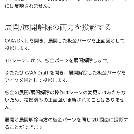
環状配列の中心線
テキスト
には反映されません。
材料のみをカタログに登
自動穴リスト のカウント
る
の改善
展開/展開解除の両方を投影する
ミラーパーツ/アセンブリ
同心円の重なり合う中心
CAXA Draft を開き、展開した板金パーツを正面図として
オプション強化
削除
投影します。
TriBall で作成した配列の
投影図の中心基準で位置
3D シーンに戻り、板金パーツを展開解除します。
タログ登録をサポート
新
ふたたび CAXA Draft を開き、展開解除した板金パーツを
アイソメ図として投影します。
配列された抑制フィーチ
延長
板金の展開/展開解除の操作はシーンの変更にはあたらな
いため、投影済みの正面図が更新されることはありませ
アセンブリのサイズボッ
ん。
機能の強化
展開と展開解除両方の板金パーツを同じ 2D 図面に投影す
アセンブリフィーチャ の
ることができます。
マンド追加