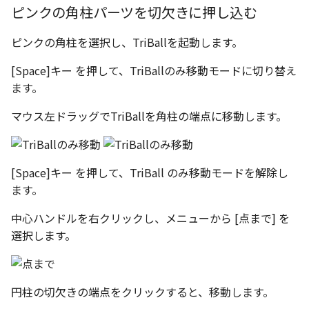
環状配列の中心線
テキスト
ピンクの角柱パーツを切欠きに押し込む
材料のみをカタログに登
自動穴リスト のカウント
ピンクの角柱を選択し、TriBallを起動します。
る
の改善
[Space]キー を押して、TriBallのみ移動モードに切り替え
ミラーパーツ/アセンブリ
ます。
同心円の重なり合う中心
オプション強化
削除
マウス左ドラッグでTriBallを角柱の端点に移動します。
TriBall で作成した配列の
投影図の中心基準で位置
タログ登録をサポート
新
[Space]キー を押して、TriBall のみ移動モードを解除し
配列された抑制フィーチ
ます。
延長
中心ハンドルを右クリックし、メニューから [点まで] を
アセンブリのサイズボッ
選択します。
機能の強化
アセンブリフィーチャ の
円柱の切欠きの端点をクリックすると、移動します。
マンド追加