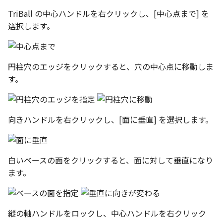
選択
い、単位設定画面の表示
の強化
を追加
図枠と表題欄の置き換え
ネットワークライセンス
注釈
フォルダー
長方形 の作図方法の追加
TriBall の中心ハンドルを右クリックし、[中心点まで] を
かしい
Smart Dimension で Ctrl
関連付けされたボディの
アップグレード時の注意点
ストラクチャパーツについて
DWG/DXF とシェイプフ
隙間チェック
面間フィレット
スプライン
回転
留め継ぎを追加
挿入
六角穴付ボルトをインポート
その他
データ
延長
破断面
放射寸法
ノック穴記号
円弧
補助図
連続寸法
雲マーク
選択します。
ーを押した際のアンカー
ォルトファイル名の改善
属性情報の一括設定 での
トの準備
DWG/DXFのインポートの
エッジ端に関連付けられ
投影図ごとのラベル表示
評価版 アクティベーション
スケッチ
板金 - 板金
ハッチング の強化
示改善
索機能
その他の表示不具合
化
ないベンドのサポート
管理者として実行
アクティブに設定
再生成
凝固
らせん
閉じた角を追加
寸法
アセンブリ
スナップ – スナップとグ
分割
トリミング
3 点角度寸法
図面注記
ポリライン
詳細図
寸法レイアウトの変更
回転
DWG/DXF ファイルを開く
穴リスト の表示内容の強
ライセンス形態
シートの選択
板金 – ストック
ド
ブロックのカウント機能
エクスポートオプション
CAXA 部品表の順番が変わ
板金パーツ変換時のプロ
内部リンク
加
表示を再作成
縫合
サーフェス上のスプライン
ベンドノッチを作成
製図記号
投影図・アイソメ図を作成
トリム
相対ビュー
連続角度寸法
平行線
カスタム詳細図
公差を入れる
拡大/縮小
円柱穴のエッジをクリックすると、穴の中心点に移動しま
フォルト設定の追加
てしまう
ィ情報
図枠/表題欄の分解
追加した投影図の尺度
図面の印刷
レンダリング
スナップ - 極ガイド
す。
要素の置き換え
ブロック関連のコマンド
抑制[非表示]
パッチ
動的フィレット
パンチベンドを作成
作図
重複を削除
図の移動
ハーフ寸法
中心線
全体図
寸法の破綻
オフセット
アセンブリレベルでの [ア
CAXA 投影が遅い場合
ストックテーブルのソート
レイアウト設定
化
部品表の編集機能の強化
DWG/DXF形式にエクスポー
パフォーマンス
スナップ – オブジェクト 
ティブに設定]
フィルタリング
ト
ナップ
ゴーストパーツに設定
Triballで点を挿入
ベンドを展開/ベンドの展開
印刷
隙間を検索
投影図の構成要素のレイ
テーパ寸法
環状中心線
図のトリミング
中心マーク
ミラー
向きハンドルを右クリックし、[面に垂直] を選択します。
Windows のシステムの確
テキストの調整/新規作成
表題欄情報のインポート/
寸法を一時的に非表示に
解除
AutoCAD データ インポ
を指定
中心線と形状の異なる断
とトラブル問診票の記入
展開パーツ の曲げ部設定
クスポート
スタイルとレイヤー
3Dインターフェース - 投
シェイプを合体
レイヤーの表示/非表示、印
大径円半径寸法
正多角形
省略図
中心線
延長
形を使用したロフトの改
図枠/表題欄の定義と保存
プロパティ情報とハッチ
クイックベンド
刷の制限
2Dドローイング
投影レイヤーの選択/変更
留め継ぎを追加 の正確性
白いベースの面をクリックすると、面に対して垂直になり
一括寸法 の追加
の関連付け
カタログ
3Dインターフェース - 略
面を IntelliShape に変換
曲率半径寸法
点
編集
テキスト
分割/トリム
干渉チェックでの直接編
強化
ます。
じ山
図枠/表題欄の属性定義
コーナーブレーク
設定の初期化
プロパティ リスト
投影図を修正する
除外設定の追加
座標寸法 の関連付け
ラベルの位置をリセット
2D ドローイングと CAXA
ソリッドに変換
寸法レイアウトの変更
ハッチング
更新
引出線付きテキスト
フィレット/面取り
Draft（2D ドラフト）の違い
3Dインターフェース - 寸
マッチングルールの作成
ソリッド/サーフェス展開パ
2D ドローイングと CAXA
テンプレート
線の非表示/再表示
パーツの [ベンド/ツイスト
寸法許容差 の位置設定
アイテム番号のアルファ
ーツを作成
Draft（2D ドラフト）の違い
グループ化
公差を入れる
塗りつぶし
レンダリング、シェーデ
ノック穴記号
グループ化/シェイプを結
縦の軸ハンドルをロックし、中心ハンドルを右クリック
機能の追加
ト表示
3D インターフェース - 部
色
曲線のプロパティ
グ