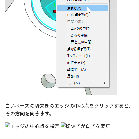
編集ハンドルでの上限/下
示設定
ストレッチ
設定の強化
空の表
DWGファイル の関連付け
削除
サーフェスの G2タイプ の
化
略図ねじ山
ポート
部分削除
テキスト編集の強化
配置拘束時にグローバル
トリム
系を参照
複数のファイルを一括で
延長
配置拘束-フォロワー/カム
寸法の整列 機能の追加
束の強化
面取り/フィレット
オンラインヘルプ の使用
パラメーター Excel連携時
回転
レイアウト変更
ダイアログ非表示設定
白いベースの切欠きのエッジの中心点をクリックすると、
グループ
その方向を向きます。
配管機能の追加
ストラクチャパーツ の ボ
ィ の色で投影
雲マーク
TriBall [点からの距離を編
で寸法拘束を作成