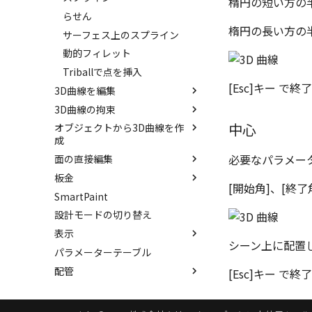
楕円の短い方の
抑制[非表示]
縫合
らせん
楕円の長い方の
ゴーストパーツに設定
パッチ
サーフェス上のスプライン
シェイプを合体
動的フィレット
面を IntelliShape に変換
Triballで点を挿入
[Esc]キー で
3D曲線を編集
ソリッドに変換
3D曲線の拘束
グループ化
トリム
中心
オブジェクトから3D曲線を作
アンカーを移動
移動
3D曲線に寸法を指定
成
サイズボックスをリセット
フィレット/面取り
3D曲線に拘束を設定
必要なパラメー
面の直接編集
3D 曲線を編集
パーツ/アセンブリ断面
サイズ変更
板金
3D 曲線を作成
面を移動
シーンブラウザを検索
配列
[開始角]、[終了
SmartPaint
交差曲線
面を削除
展開/展開解除
シェイプ プロパティ
ミラー
設計モードの切り替え
投影曲線
面をマッチ
ロフト
ゼブラストライプ
軸でミラー
表示
曲線をラップ
面をオフセット
スケッチベンドの作成
結合点を挿入
回転
シーン上に配置
パラメーターテーブル
アイソパラメトリック曲線
面の半径を編集
切り抜き
スポイトへ抽出
COMPOSE データ変換
配管
ブリッジ曲線
面を分割
成形ツール
今すぐレンダリング
[Esc]キー で
ベンド角
アニメーション
配管コマンド
コーナーリリーフを作成
テクスチャ
配管の作成例