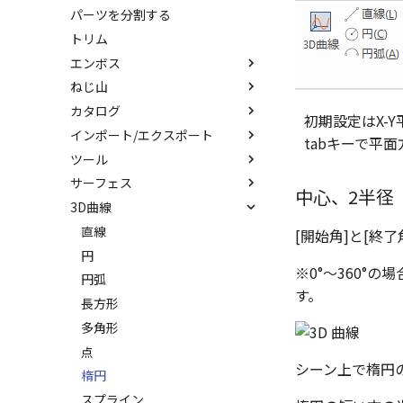
パーツを分割する
ガイドラインを使用したロフト
ミラー
トリム
直線配列/円形配列
エンボス
フィレット
ねじ山
エンボス
延長
カタログ
ラップエンボス
ねじ山
分割
初期設定はX-Y
インポート/エクスポート
略図ねじ山
カタログ
トリム
tabキーで平
ツール
カタログセット
インポート
重複を削除
サーフェス
パーツの入れ替え
エクスポート
配置拘束
隙間を検索
中心、2半径
3D曲線
ProActiveBOM
拘束関係の表示
サーフェスを作成
カタログの右クリックメニュー
親に固定
スピン サーフェス
直線
[開始角]と[終
メカニズムモード
スイープ サーフェス
円
※0°～360°
干渉チェック
ロフト サーフェス
円弧
す。
解析
ルールド サーフェス
長方形
√aエラーチェック
面からサーフェスを作成
多角形
隙間チェック
メッシュサーフェス
点
シーン上で楕円
再生成
面間フィレット
楕円
表示を再作成
凝固
スプライン