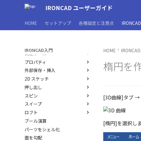
ユーザーインターフェース
IRONCAD ユーザーガイド
表示操作
ユーザーインターフェースと各
部名称
シェイプ
HOME
セットアップ
各種設定と注意点
IRONCA
インターフェースのカスタマイ
TriBall
IRONCAD で扱う要素
ズ
アセンブリ作業
要素の選択方法
TriBallとは
非表示・編集の制限
カタログからのドラッグ＆ドロ
起動と解除
アセンブリの作成と解除
IRONCAD入門
HOME
IRONCA
ップによるモデリング
測定ツール
軸ハンドル（直線移動）
アセンブリ構造の変更
概要
SmartSnap（スマートスナッ
プロパティ
平面ハンドル（面移動）
アセンブリフィーチャ 押し出
非表示
SmartDimension
楕円を
プ）機能
しカット
外部保存・挿入
中心ハンドル（点移動）
抑制[非表示]
その他の測定ツール
パーツ プロパティ
IntelliShape のサイズ編集
アセンブリフィーチャ 穴
2D スケッチ
向きハンドル（向きの変更）
ゴーストパーツに設定
Triball 機能で寸法作成
アセンブリ プロパティ
外部保存
カーネルの切り替え
押し出し
回転
その他の機能
既定のプロパティ項目の活用
挿入
2Dシェイプ
ストラクチャパーツについて
スピン
リンクコピーについて
カスタムプロパティ
作図
押し出し
[3D曲線]タブ →
アクティブに設定
スイープ
パターン（配列）について
編集
押し出しウィザード
スピン
内部リンク
ロフト
TriBallのみ移動モード
DWG/DXF のインポート
簡単押し出し
スピンウィザード
スイープ
移動/コピー
要素の置き換え
ブール演算
練習問題 1
拘束
選択した面を押し出し
簡単スピン
スイープウィザード
ロフト
回転
[楕円]を選択し
パーツをシェル化
練習問題 2
表示
簡単スイープ
ロフトウィザード
サイズ変更
面を勾配
簡単ロフト
オフセット