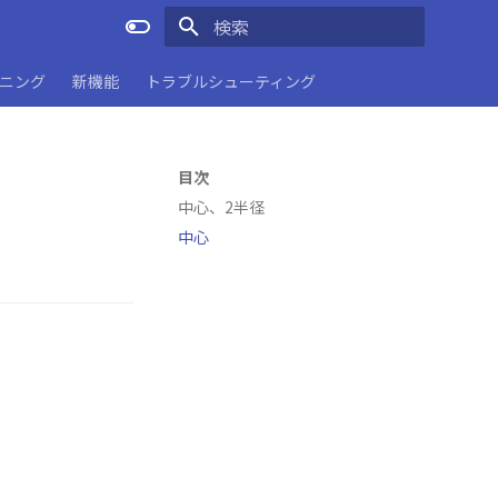
検索を初期化
ーニング
新機能
トラブルシューティング
目次
中心、2半径
中心