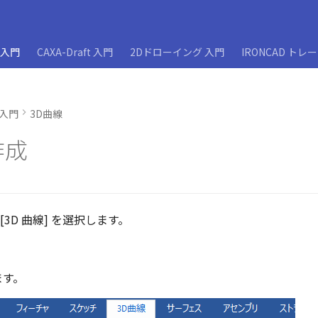
D入門
CAXA-Draft 入門
2Dドローイング 入門
IRONCAD トレ
D入門
3D曲線
作成
 [3D 曲線] を選択します。
ます。