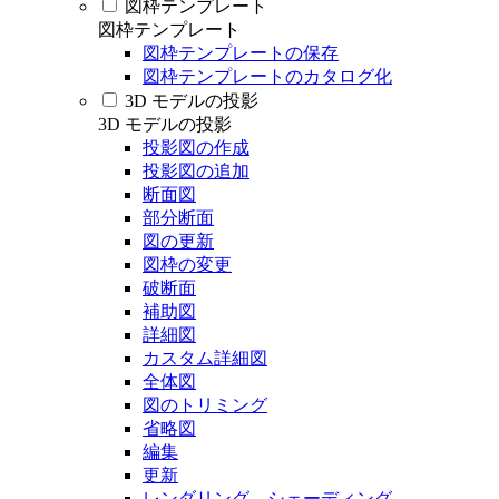
図枠テンプレート
図枠テンプレート
図枠テンプレートの保存
図枠テンプレートのカタログ化
3D モデルの投影
3D モデルの投影
投影図の作成
投影図の追加
断面図
部分断面
図の更新
図枠の変更
破断面
補助図
詳細図
カスタム詳細図
全体図
図のトリミング
省略図
編集
更新
レンダリング、シェーディング