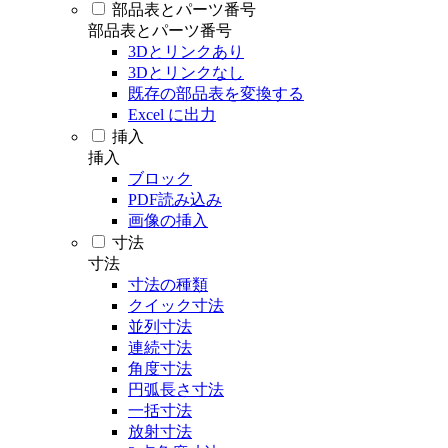
部品表とパーツ番号
部品表とパーツ番号
3Dとリンクあり
3Dとリンクなし
既存の部品表を変換する
Excel に出力
挿入
挿入
ブロック
PDF読み込み
画像の挿入
寸法
寸法
寸法の種類
クイック寸法
並列寸法
連続寸法
角度寸法
円弧長さ寸法
一括寸法
放射寸法