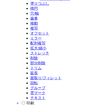
塗りつぶし
楕円
穴/軸
歯車
移動
複写
オフセット
ミラー
配列複写
拡大/縮小
ストレッチ
削除
部分削除
トリム
延長
面取り/フィレット
回転
グループ
雲マーク
テキスト
印刷