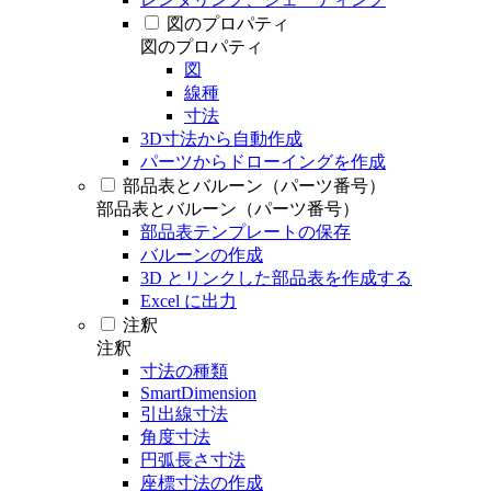
図のプロパティ
図のプロパティ
図
線種
寸法
3D寸法から自動作成
パーツからドローイングを作成
部品表とバルーン（パーツ番号）
部品表とバルーン（パーツ番号）
部品表テンプレートの保存
バルーンの作成
3D とリンクした部品表を作成する
Excel に出力
注釈
注釈
寸法の種類
SmartDimension
引出線寸法
角度寸法
円弧長さ寸法
座標寸法の作成