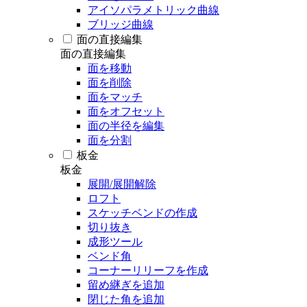
アイソパラメトリック曲線
ブリッジ曲線
面の直接編集
面の直接編集
面を移動
面を削除
面をマッチ
面をオフセット
面の半径を編集
面を分割
板金
板金
展開/展開解除
ロフト
スケッチベンドの作成
切り抜き
成形ツール
ベンド角
コーナーリリーフを作成
留め継ぎを追加
閉じた角を追加