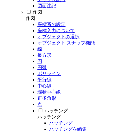
図面注記
作図
作図
座標系の設定
座標入力について
オブジェクトの選択
オブジェクト スナップ機能
線
長方形
円
円弧
ポリライン
平行線
中心線
環状中心線
正多角形
点
ハッチング
ハッチング
ハッチング
ハッチングを編集