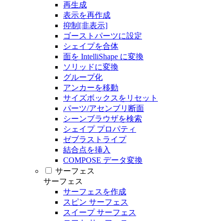
再生成
表示を再作成
抑制[非表示]
ゴーストパーツに設定
シェイプを合体
面を IntelliShape に変換
ソリッドに変換
グループ化
アンカーを移動
サイズボックスをリセット
パーツ/アセンブリ断面
シーンブラウザを検索
シェイプ プロパティ
ゼブラストライプ
結合点を挿入
COMPOSE データ変換
サーフェス
サーフェス
サーフェスを作成
スピン サーフェス
スイープ サーフェス