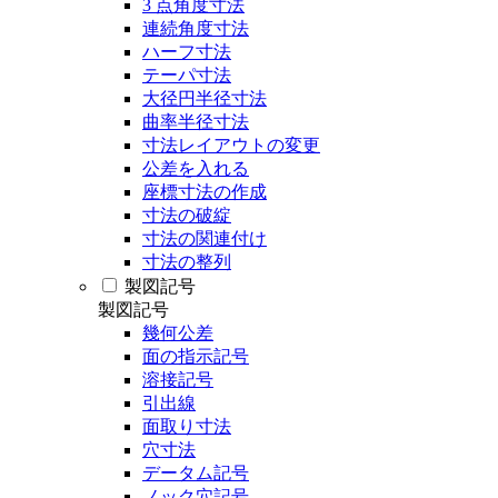
3 点角度寸法
連続角度寸法
ハーフ寸法
テーパ寸法
大径円半径寸法
曲率半径寸法
寸法レイアウトの変更
公差を入れる
座標寸法の作成
寸法の破綻
寸法の関連付け
寸法の整列
製図記号
製図記号
幾何公差
面の指示記号
溶接記号
引出線
面取り寸法
穴寸法
データム記号
ノック穴記号