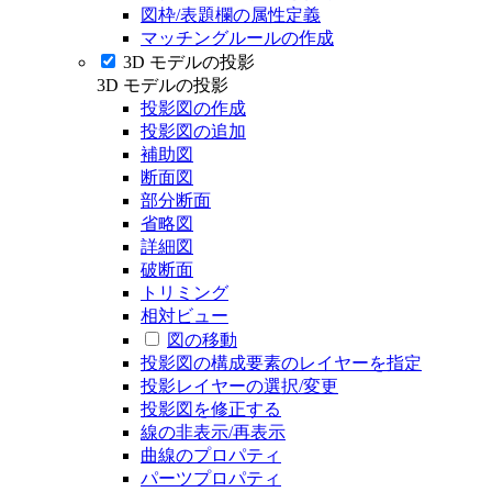
図枠/表題欄の属性定義
マッチングルールの作成
3D モデルの投影
3D モデルの投影
投影図の作成
投影図の追加
補助図
断面図
部分断面
省略図
詳細図
破断面
トリミング
相対ビュー
図の移動
投影図の構成要素のレイヤーを指定
投影レイヤーの選択/変更
投影図を修正する
線の非表示/再表示
曲線のプロパティ
パーツプロパティ