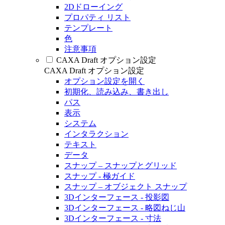
2Dドローイング
プロパティ リスト
テンプレート
色
注意事項
CAXA Draft オプション設定
CAXA Draft オプション設定
オプション設定を開く
初期化、読み込み、書き出し
パス
表示
システム
インタラクション
テキスト
データ
スナップ – スナップとグリッド
スナップ - 極ガイド
スナップ – オブジェクト スナップ
3Dインターフェース - 投影図
3Dインターフェース - 略図ねじ山
3Dインターフェース - 寸法