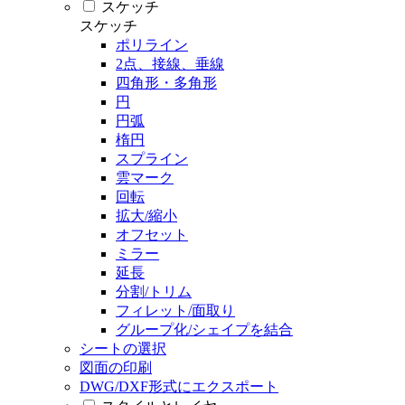
スケッチ
スケッチ
ポリライン
2点、接線、垂線
四角形・多角形
円
円弧
楕円
スプライン
雲マーク
回転
拡大/縮小
オフセット
ミラー
延長
分割/トリム
フィレット/面取り
グループ化/シェイプを結合
シートの選択
図面の印刷
DWG/DXF形式にエクスポート