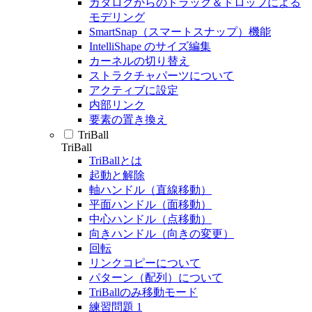
カタログからのドラッグ＆ドロップによる
モデリング
SmartSnap（スマートスナップ）機能
IntelliShape のサイズ編集
カーネルの切り替え
ストラクチャパーツについて
アクティブに設定
内部リンク
要素の置き換え
TriBall
TriBall
TriBallとは
起動と解除
軸ハンドル（直線移動）
平面ハンドル（面移動）
中心ハンドル（点移動）
向きハンドル（向きの変更）
回転
リンクコピーについて
パターン（配列）について
TriBallのみ移動モード
練習問題 1