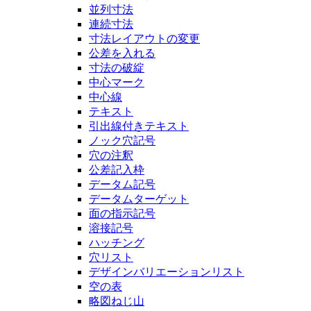
並列寸法
連続寸法
寸法レイアウトの変更
公差を入れる
寸法の破綻
中心マーク
中心線
テキスト
引出線付きテキスト
ノック穴記号
穴の注釈
公差記入枠
データム記号
データムターゲット
面の指示記号
溶接記号
ハッチング
穴リスト
デザインバリエーションリスト
空の表
略図ねじ山