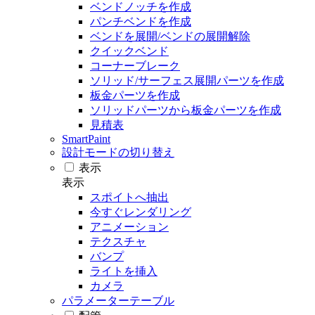
ベンドノッチを作成
パンチベンドを作成
ベンドを展開/ベンドの展開解除
クイックベンド
コーナーブレーク
ソリッド/サーフェス展開パーツを作成
板金パーツを作成
ソリッドパーツから板金パーツを作成
見積表
SmartPaint
設計モードの切り替え
表示
表示
スポイトへ抽出
今すぐレンダリング
アニメーション
テクスチャ
バンプ
ライトを挿入
カメラ
パラメーターテーブル