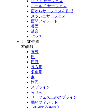
ロフト サーフェス
ルールド サーフェス
面からサーフェスを作成
メッシュサーフェス
面間フィレット
凝固
縫合
パッチ
3D曲線
3D曲線
直線
円
円弧
長方形
多角形
点
楕円
スプライン
らせん
サーフェス上のスプライン
動的フィレット
Triballで点を挿入