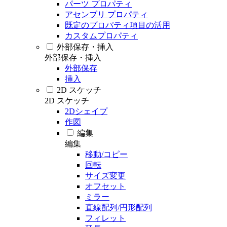
パーツ プロパティ
アセンブリ プロパティ
既定のプロパティ項目の活用
カスタムプロパティ
外部保存・挿入
外部保存・挿入
外部保存
挿入
2D スケッチ
2D スケッチ
2Dシェイプ
作図
編集
編集
移動/コピー
回転
サイズ変更
オフセット
ミラー
直線配列/円形配列
フィレット