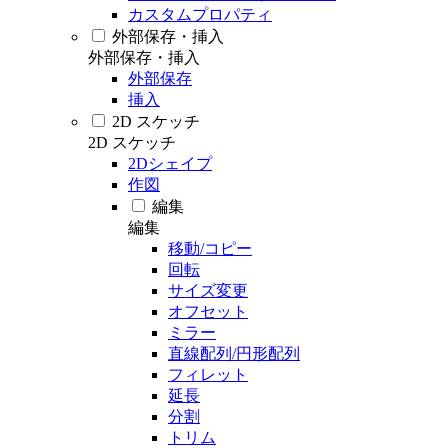
カスタムプロパティ
外部保存・挿入
外部保存・挿入
外部保存
挿入
2D スケッチ
2D スケッチ
2Dシェイプ
作図
編集
編集
移動/コピー
回転
サイズ変更
オフセット
ミラー
直線配列/円形配列
フィレット
延長
分割
トリム