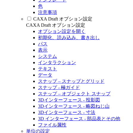
色
注意事項
CAXA Draft オプション設定
CAXA Draft オプション設定
オプション設定を開く
初期化、読み込み、書き出し
パス
表示
システム
インタラクション
テキスト
データ
スナップ – スナップとグリッド
スナップ - 極ガイド
スナップ – オブジェクト スナップ
3Dインターフェース - 投影図
3Dインターフェース - 略図ねじ山
3Dインターフェース - 寸法
3D インターフェース - 部品表とその他
ファイル属性
単位の設定