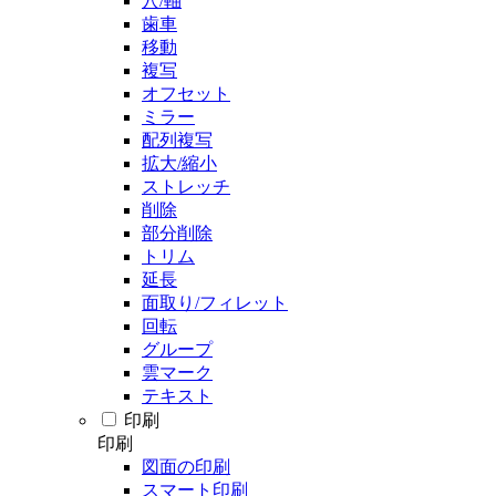
穴/軸
歯車
移動
複写
オフセット
ミラー
配列複写
拡大/縮小
ストレッチ
削除
部分削除
トリム
延長
面取り/フィレット
回転
グループ
雲マーク
テキスト
印刷
印刷
図面の印刷
スマート印刷