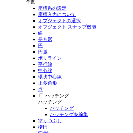
作図
座標系の設定
座標入力について
オブジェクトの選択
オブジェクト スナップ機能
線
長方形
円
円弧
ポリライン
平行線
中心線
環状中心線
正多角形
点
ハッチング
ハッチング
ハッチング
ハッチングを編集
塗りつぶし
楕円