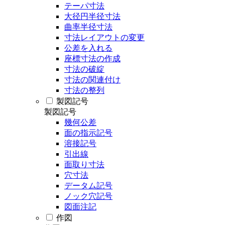
テーパ寸法
大径円半径寸法
曲率半径寸法
寸法レイアウトの変更
公差を入れる
座標寸法の作成
寸法の破綻
寸法の関連付け
寸法の整列
製図記号
製図記号
幾何公差
面の指示記号
溶接記号
引出線
面取り寸法
穴寸法
データム記号
ノック穴記号
図面注記
作図