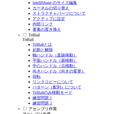
IntelliShape のサイズ編集
カーネルの切り替え
ストラクチャパーツについて
アクティブに設定
内部リンク
要素の置き換え
TriBall
TriBall
TriBallとは
起動と解除
軸ハンドル（直線移動）
平面ハンドル（面移動）
中心ハンドル（点移動）
向きハンドル（向きの変更）
回転
リンクコピーについて
パターン（配列）について
TriBallのみ移動モード
練習問題 1
練習問題 2
アセンブリ作業