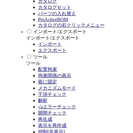
カタログ
カタログセット
パーツの入れ替え
ProActiveBOM
カタログの右クリックメニュー
インポート/エクスポート
インポート/エクスポート
インポート
エクスポート
ツール
ツール
配置拘束
拘束関係の表示
親に固定
メカニズムモード
干渉チェック
解析
√aエラーチェック
隙間チェック
再生成
表示を再作成
抑制[非表示]