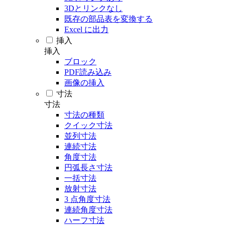
3Dとリンクなし
既存の部品表を変換する
Excel に出力
挿入
挿入
ブロック
PDF読み込み
画像の挿入
寸法
寸法
寸法の種類
クイック寸法
並列寸法
連続寸法
角度寸法
円弧長さ寸法
一括寸法
放射寸法
3 点角度寸法
連続角度寸法
ハーフ寸法