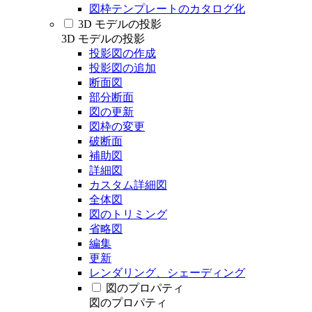
図枠テンプレートのカタログ化
3D モデルの投影
3D モデルの投影
投影図の作成
投影図の追加
断面図
部分断面
図の更新
図枠の変更
破断面
補助図
詳細図
カスタム詳細図
全体図
図のトリミング
省略図
編集
更新
レンダリング、シェーディング
図のプロパティ
図のプロパティ