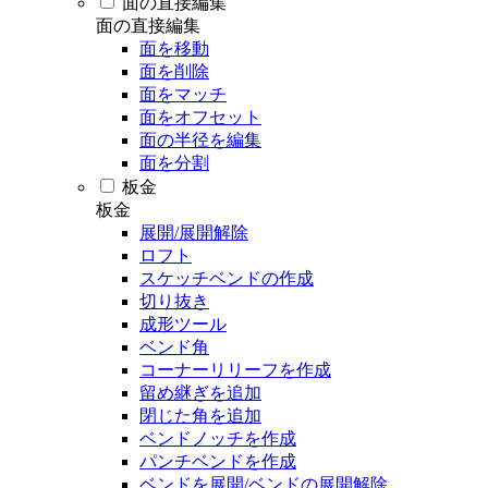
面の直接編集
面の直接編集
面を移動
面を削除
面をマッチ
面をオフセット
面の半径を編集
面を分割
板金
板金
展開/展開解除
ロフト
スケッチベンドの作成
切り抜き
成形ツール
ベンド角
コーナーリリーフを作成
留め継ぎを追加
閉じた角を追加
ベンドノッチを作成
パンチベンドを作成
ベンドを展開/ベンドの展開解除