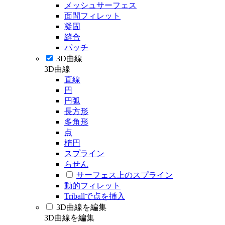
メッシュサーフェス
面間フィレット
凝固
縫合
パッチ
3D曲線
3D曲線
直線
円
円弧
長方形
多角形
点
楕円
スプライン
らせん
サーフェス上のスプライン
動的フィレット
Triballで点を挿入
3D曲線を編集
3D曲線を編集