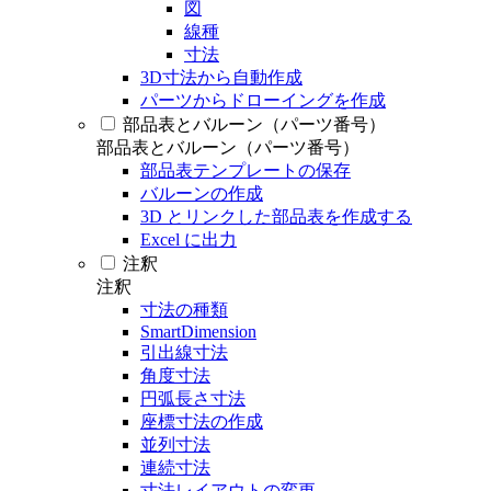
図
線種
寸法
3D寸法から自動作成
パーツからドローイングを作成
部品表とバルーン（パーツ番号）
部品表とバルーン（パーツ番号）
部品表テンプレートの保存
バルーンの作成
3D とリンクした部品表を作成する
Excel に出力
注釈
注釈
寸法の種類
SmartDimension
引出線寸法
角度寸法
円弧長さ寸法
座標寸法の作成
並列寸法
連続寸法
寸法レイアウトの変更