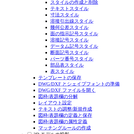
スタイルの作成と削除
テキストスタイル
寸法スタイル
溶接引出線スタイル
幾何公差スタイル
面の指示記号スタイル
溶接記号スタイル
データム記号スタイル
断面記号スタイル
パーツ番号スタイル
部品表スタイル
表スタイル
テンプレートの保存
DWG/DXF とシェイプフォントの準備
DWG/DXF ファイルを開く
図枠/表題欄の分解
レイアウト設定
テキストの調整/新規作成
図枠/表題欄の定義と保存
図枠/表題欄の属性定義
マッチングルールの作成