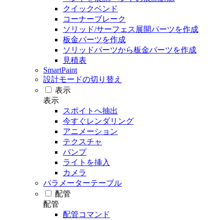
クイックベンド
コーナーブレーク
ソリッド/サーフェス展開パーツを作成
板金パーツを作成
ソリッドパーツから板金パーツを作成
見積表
SmartPaint
設計モードの切り替え
表示
表示
スポイトへ抽出
今すぐレンダリング
アニメーション
テクスチャ
バンプ
ライトを挿入
カメラ
パラメーターテーブル
配管
配管
配管コマンド