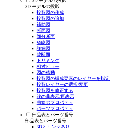
3D モデルの投影
3D モデルの投影
投影図の作成
投影図の追加
補助図
断面図
部分断面
省略図
詳細図
破断面
トリミング
相対ビュー
図の移動
投影図の構成要素のレイヤーを指定
投影レイヤーの選択/変更
投影図を修正する
線の非表示/再表示
曲線のプロパティ
パーツプロパティ
部品表とパーツ番号
部品表とパーツ番号
3Dとリンクあり