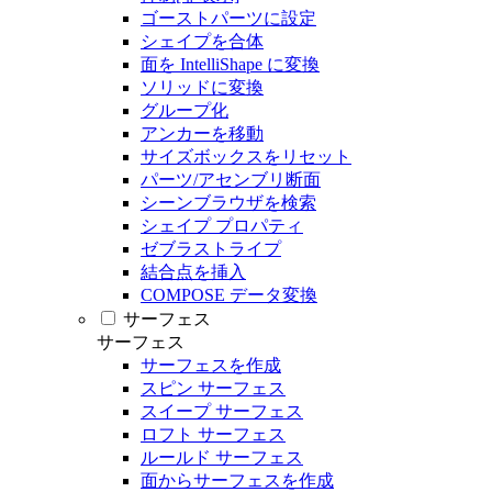
ゴーストパーツに設定
シェイプを合体
面を IntelliShape に変換
ソリッドに変換
グループ化
アンカーを移動
サイズボックスをリセット
パーツ/アセンブリ断面
シーンブラウザを検索
シェイプ プロパティ
ゼブラストライプ
結合点を挿入
COMPOSE データ変換
サーフェス
サーフェス
サーフェスを作成
スピン サーフェス
スイープ サーフェス
ロフト サーフェス
ルールド サーフェス
面からサーフェスを作成