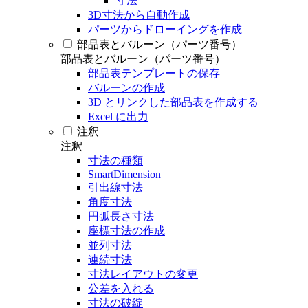
寸法
3D寸法から自動作成
パーツからドローイングを作成
部品表とバルーン（パーツ番号）
部品表とバルーン（パーツ番号）
部品表テンプレートの保存
バルーンの作成
3D とリンクした部品表を作成する
Excel に出力
注釈
注釈
寸法の種類
SmartDimension
引出線寸法
角度寸法
円弧長さ寸法
座標寸法の作成
並列寸法
連続寸法
寸法レイアウトの変更
公差を入れる
寸法の破綻