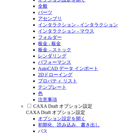
全般
パーツ
アセンブリ
インタラクション - インタラクション
インタラクション - マウス
フォルダー
板金 - 板金
板金 – ストック
レンダリング
パフォーマンス
AutoCAD データ インポート
2Dドローイング
プロパティ リスト
テンプレート
色
注意事項
CAXA Draft オプション設定
CAXA Draft オプション設定
オプション設定を開く
初期化、読み込み、書き出し
パス