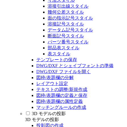
寸法スタイル
溶接引出線スタイル
幾何公差スタイル
面の指示記号スタイル
溶接記号スタイル
データム記号スタイル
断面記号スタイル
パーツ番号スタイル
部品表スタイル
表スタイル
テンプレートの保存
DWG/DXF とシェイプフォントの準備
DWG/DXF ファイルを開く
図枠/表題欄の分解
レイアウト設定
テキストの調整/新規作成
図枠/表題欄の定義と保存
図枠/表題欄の属性定義
マッチングルールの作成
3D モデルの投影
3D モデルの投影
投影図の作成