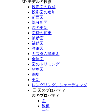
3D モデルの投影
投影図の作成
投影図の追加
断面図
部分断面
図の更新
図枠の変更
破断面
補助図
詳細図
カスタム詳細図
全体図
図のトリミング
省略図
編集
更新
レンダリング、シェーディング
図のプロパティ
図のプロパティ
図
線種