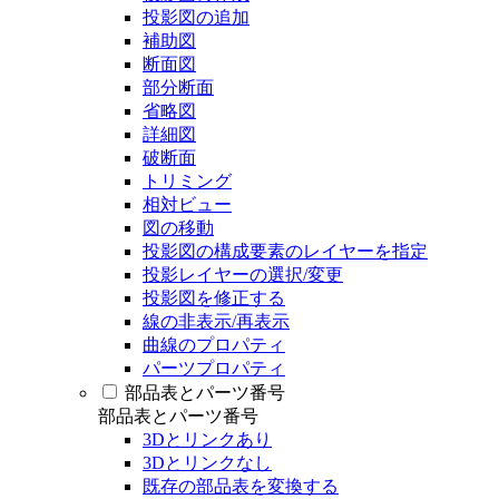
投影図の追加
補助図
断面図
部分断面
省略図
詳細図
破断面
トリミング
相対ビュー
図の移動
投影図の構成要素のレイヤーを指定
投影レイヤーの選択/変更
投影図を修正する
線の非表示/再表示
曲線のプロパティ
パーツプロパティ
部品表とパーツ番号
部品表とパーツ番号
3Dとリンクあり
3Dとリンクなし
既存の部品表を変換する