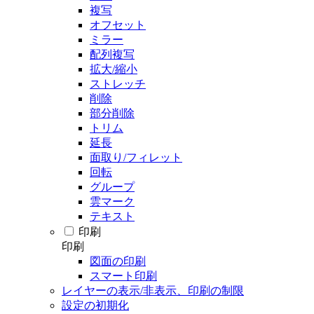
複写
オフセット
ミラー
配列複写
拡大/縮小
ストレッチ
削除
部分削除
トリム
延長
面取り/フィレット
回転
グループ
雲マーク
テキスト
印刷
印刷
図面の印刷
スマート印刷
レイヤーの表示/非表示、印刷の制限
設定の初期化