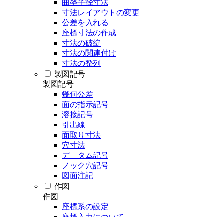
曲率半径寸法
寸法レイアウトの変更
公差を入れる
座標寸法の作成
寸法の破綻
寸法の関連付け
寸法の整列
製図記号
製図記号
幾何公差
面の指示記号
溶接記号
引出線
面取り寸法
穴寸法
データム記号
ノック穴記号
図面注記
作図
作図
座標系の設定
座標入力について