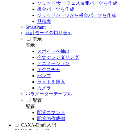
ソリッド/サーフェス展開パーツを作成
板金パーツを作成
ソリッドパーツから板金パーツを作成
見積表
SmartPaint
設計モードの切り替え
表示
表示
スポイトへ抽出
今すぐレンダリング
アニメーション
テクスチャ
バンプ
ライトを挿入
カメラ
パラメーターテーブル
配管
配管
配管コマンド
配管の作成例
CAXA-Draft 入門