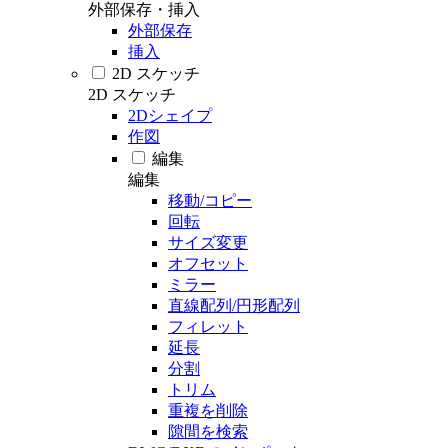
外部保存・挿入
外部保存
挿入
2D スケッチ
2D スケッチ
2Dシェイプ
作図
編集
編集
移動/コピー
回転
サイズ変更
オフセット
ミラー
直線配列/円形配列
フィレット
延長
分割
トリム
重複を削除
隙間を検索