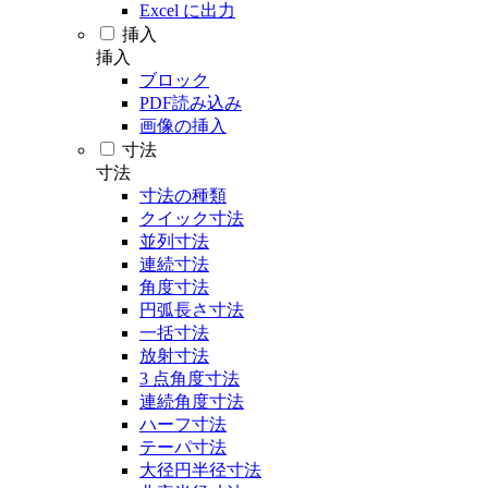
Excel に出力
挿入
挿入
ブロック
PDF読み込み
画像の挿入
寸法
寸法
寸法の種類
クイック寸法
並列寸法
連続寸法
角度寸法
円弧長さ寸法
一括寸法
放射寸法
3 点角度寸法
連続角度寸法
ハーフ寸法
テーパ寸法
大径円半径寸法