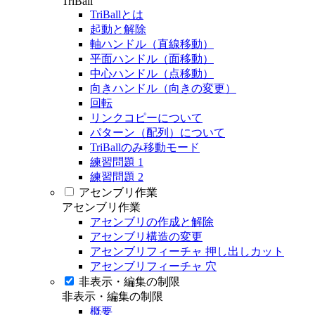
TriBall
TriBallとは
起動と解除
軸ハンドル（直線移動）
平面ハンドル（面移動）
中心ハンドル（点移動）
向きハンドル（向きの変更）
回転
リンクコピーについて
パターン（配列）について
TriBallのみ移動モード
練習問題 1
練習問題 2
アセンブリ作業
アセンブリ作業
アセンブリの作成と解除
アセンブリ構造の変更
アセンブリフィーチャ 押し出しカット
アセンブリフィーチャ 穴
非表示・編集の制限
非表示・編集の制限
概要