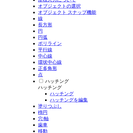
オブジェクトの選択
オブジェクト スナップ機能
線
長方形
円
円弧
ポリライン
平行線
中心線
環状中心線
正多角形
点
ハッチング
ハッチング
ハッチング
ハッチングを編集
塗りつぶし
楕円
穴/軸
歯車
移動