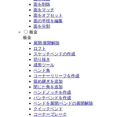
面を削除
面をマッチ
面をオフセット
面の半径を編集
面を分割
板金
板金
展開/展開解除
ロフト
スケッチベンドの作成
切り抜き
成形ツール
ベンド角
コーナーリリーフを作成
留め継ぎを追加
閉じた角を追加
ベンドノッチを作成
パンチベンドを作成
ベンドを展開/ベンドの展開解除
クイックベンド
コーナーブレーク