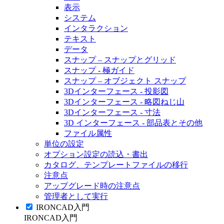
表示
システム
インタラクション
テキスト
データ
スナップ – スナップとグリッド
スナップ - 極ガイド
スナップ – オブジェクト スナップ
3Dインターフェース - 投影図
3Dインターフェース - 略図ねじ山
3Dインターフェース - 寸法
3D インターフェース - 部品表とその他
ファイル属性
単位の設定
オプション設定の読込・書出
カタログ、テンプレートファイルの移行
注意点
アップグレード時の注意点
管理者として実行
IRONCAD入門
IRONCAD入門