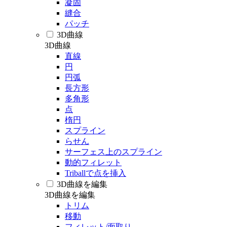
凝固
縫合
パッチ
3D曲線
3D曲線
直線
円
円弧
長方形
多角形
点
楕円
スプライン
らせん
サーフェス上のスプライン
動的フィレット
Triballで点を挿入
3D曲線を編集
3D曲線を編集
トリム
移動
フィレット/面取り