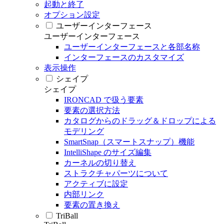
起動と終了
オプション設定
ユーザーインターフェース
ユーザーインターフェース
ユーザーインターフェースと各部名称
インターフェースのカスタマイズ
表示操作
シェイプ
シェイプ
IRONCAD で扱う要素
要素の選択方法
カタログからのドラッグ＆ドロップによる
モデリング
SmartSnap（スマートスナップ）機能
IntelliShape のサイズ編集
カーネルの切り替え
ストラクチャパーツについて
アクティブに設定
内部リンク
要素の置き換え
TriBall