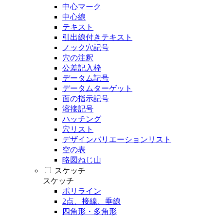
中心マーク
中心線
テキスト
引出線付きテキスト
ノック穴記号
穴の注釈
公差記入枠
データム記号
データムターゲット
面の指示記号
溶接記号
ハッチング
穴リスト
デザインバリエーションリスト
空の表
略図ねじ山
スケッチ
スケッチ
ポリライン
2点、接線、垂線
四角形・多角形