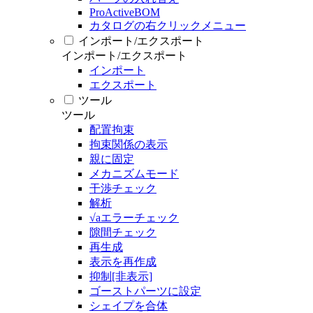
ProActiveBOM
カタログの右クリックメニュー
インポート/エクスポート
インポート/エクスポート
インポート
エクスポート
ツール
ツール
配置拘束
拘束関係の表示
親に固定
メカニズムモード
干渉チェック
解析
√aエラーチェック
隙間チェック
再生成
表示を再作成
抑制[非表示]
ゴーストパーツに設定
シェイプを合体