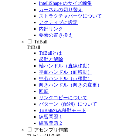
IntelliShape のサイズ編集
カーネルの切り替え
ストラクチャパーツについて
アクティブに設定
内部リンク
要素の置き換え
TriBall
TriBall
TriBallとは
起動と解除
軸ハンドル（直線移動）
平面ハンドル（面移動）
中心ハンドル（点移動）
向きハンドル（向きの変更）
回転
リンクコピーについて
パターン（配列）について
TriBallのみ移動モード
練習問題 1
練習問題 2
アセンブリ作業