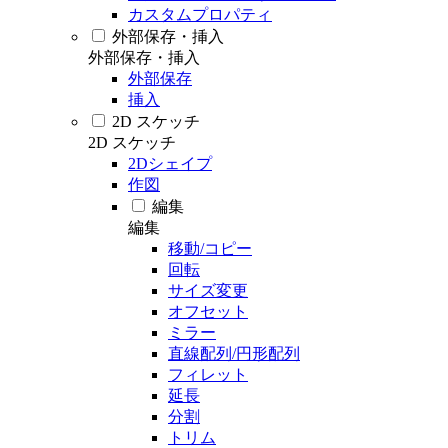
カスタムプロパティ
外部保存・挿入
外部保存・挿入
外部保存
挿入
2D スケッチ
2D スケッチ
2Dシェイプ
作図
編集
編集
移動/コピー
回転
サイズ変更
オフセット
ミラー
直線配列/円形配列
フィレット
延長
分割
トリム