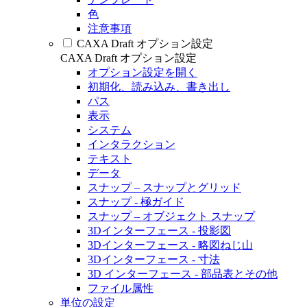
色
注意事項
CAXA Draft オプション設定
CAXA Draft オプション設定
オプション設定を開く
初期化、読み込み、書き出し
パス
表示
システム
インタラクション
テキスト
データ
スナップ – スナップとグリッド
スナップ - 極ガイド
スナップ – オブジェクト スナップ
3Dインターフェース - 投影図
3Dインターフェース - 略図ねじ山
3Dインターフェース - 寸法
3D インターフェース - 部品表とその他
ファイル属性
単位の設定