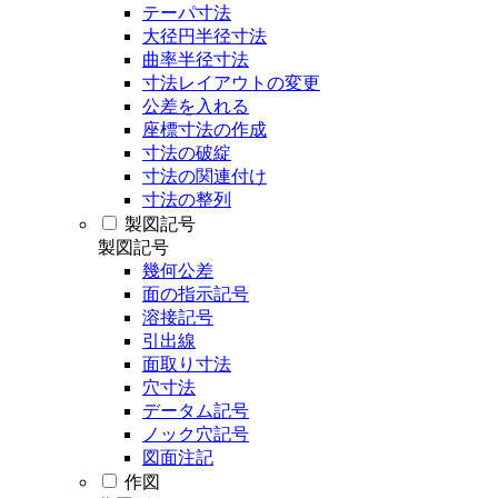
テーパ寸法
大径円半径寸法
曲率半径寸法
寸法レイアウトの変更
公差を入れる
座標寸法の作成
寸法の破綻
寸法の関連付け
寸法の整列
製図記号
製図記号
幾何公差
面の指示記号
溶接記号
引出線
面取り寸法
穴寸法
データム記号
ノック穴記号
図面注記
作図