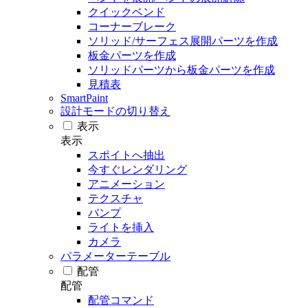
クイックベンド
コーナーブレーク
ソリッド/サーフェス展開パーツを作成
板金パーツを作成
ソリッドパーツから板金パーツを作成
見積表
SmartPaint
設計モードの切り替え
表示
表示
スポイトへ抽出
今すぐレンダリング
アニメーション
テクスチャ
バンプ
ライトを挿入
カメラ
パラメーターテーブル
配管
配管
配管コマンド