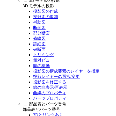
3D モデルの投影
3D モデルの投影
投影図の作成
投影図の追加
補助図
断面図
部分断面
省略図
詳細図
破断面
トリミング
相対ビュー
図の移動
投影図の構成要素のレイヤーを指定
投影レイヤーの選択/変更
投影図を修正する
線の非表示/再表示
曲線のプロパティ
パーツプロパティ
部品表とパーツ番号
部品表とパーツ番号
3Dとリンクあり