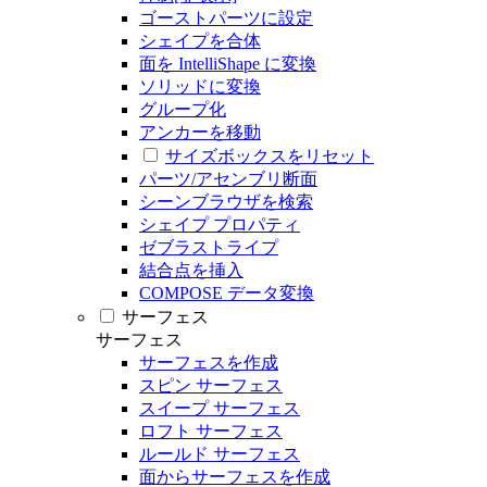
ゴーストパーツに設定
シェイプを合体
面を IntelliShape に変換
ソリッドに変換
グループ化
アンカーを移動
サイズボックスをリセット
パーツ/アセンブリ断面
シーンブラウザを検索
シェイプ プロパティ
ゼブラストライプ
結合点を挿入
COMPOSE データ変換
サーフェス
サーフェス
サーフェスを作成
スピン サーフェス
スイープ サーフェス
ロフト サーフェス
ルールド サーフェス
面からサーフェスを作成