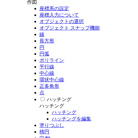
作図
座標系の設定
座標入力について
オブジェクトの選択
オブジェクト スナップ機能
線
長方形
円
円弧
ポリライン
平行線
中心線
環状中心線
正多角形
点
ハッチング
ハッチング
ハッチング
ハッチングを編集
塗りつぶし
楕円