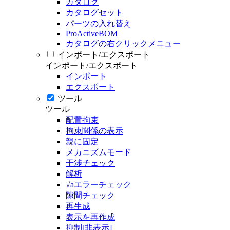
カタログ
カタログセット
パーツの入れ替え
ProActiveBOM
カタログの右クリックメニュー
インポート/エクスポート
インポート/エクスポート
インポート
エクスポート
ツール
ツール
配置拘束
拘束関係の表示
親に固定
メカニズムモード
干渉チェック
解析
√aエラーチェック
隙間チェック
再生成
表示を再作成
抑制[非表示]