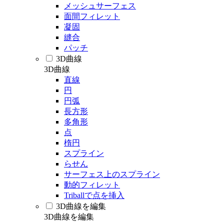
メッシュサーフェス
面間フィレット
凝固
縫合
パッチ
3D曲線
3D曲線
直線
円
円弧
長方形
多角形
点
楕円
スプライン
らせん
サーフェス上のスプライン
動的フィレット
Triballで点を挿入
3D曲線を編集
3D曲線を編集