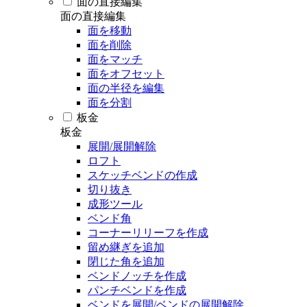
面の直接編集
面の直接編集
面を移動
面を削除
面をマッチ
面をオフセット
面の半径を編集
面を分割
板金
板金
展開/展開解除
ロフト
スケッチベンドの作成
切り抜き
成形ツール
ベンド角
コーナーリリーフを作成
留め継ぎを追加
閉じた角を追加
ベンドノッチを作成
パンチベンドを作成
ベンドを展開/ベンドの展開解除