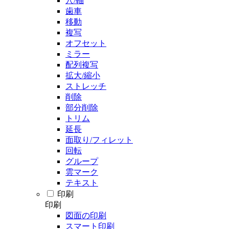
穴/軸
歯車
移動
複写
オフセット
ミラー
配列複写
拡大/縮小
ストレッチ
削除
部分削除
トリム
延長
面取り/フィレット
回転
グループ
雲マーク
テキスト
印刷
印刷
図面の印刷
スマート印刷