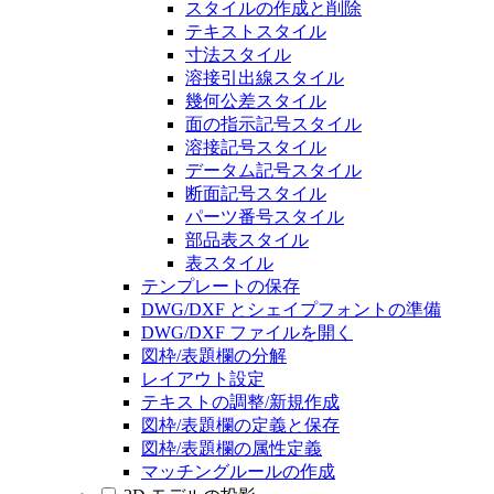
スタイルの作成と削除
テキストスタイル
寸法スタイル
溶接引出線スタイル
幾何公差スタイル
面の指示記号スタイル
溶接記号スタイル
データム記号スタイル
断面記号スタイル
パーツ番号スタイル
部品表スタイル
表スタイル
テンプレートの保存
DWG/DXF とシェイプフォントの準備
DWG/DXF ファイルを開く
図枠/表題欄の分解
レイアウト設定
テキストの調整/新規作成
図枠/表題欄の定義と保存
図枠/表題欄の属性定義
マッチングルールの作成