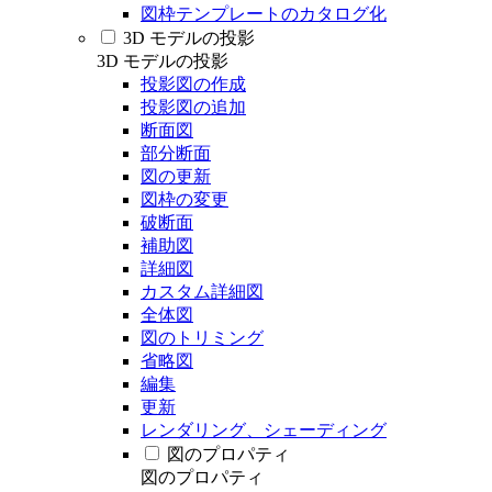
図枠テンプレートのカタログ化
3D モデルの投影
3D モデルの投影
投影図の作成
投影図の追加
断面図
部分断面
図の更新
図枠の変更
破断面
補助図
詳細図
カスタム詳細図
全体図
図のトリミング
省略図
編集
更新
レンダリング、シェーディング
図のプロパティ
図のプロパティ