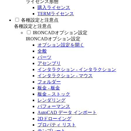
ライセンス形態
購入ライセンス
TERMライセンス
各種設定と注意点
各種設定と注意点
IRONCADオプション設定
IRONCADオプション設定
オプション設定を開く
全般
パーツ
アセンブリ
インタラクション - インタラクション
インタラクション - マウス
フォルダー
板金 - 板金
板金 – ストック
レンダリング
パフォーマンス
AutoCAD データ インポート
2Dドローイング
プロパティ リスト
テンプレート