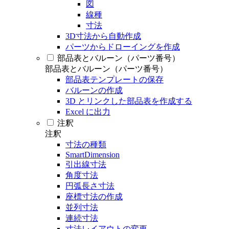
図
線種
寸法
3D寸法から自動作成
パーツからドローイングを作成
部品表とバルーン（パーツ番号）
部品表とバルーン（パーツ番号）
部品表テンプレートの保存
バルーンの作成
3D とリンクした部品表を作成する
Excel に出力
注釈
注釈
寸法の種類
SmartDimension
引出線寸法
角度寸法
円弧長さ寸法
座標寸法の作成
並列寸法
連続寸法
寸法レイアウトの変更