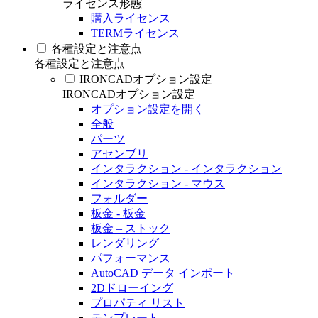
ライセンス形態
購入ライセンス
TERMライセンス
各種設定と注意点
各種設定と注意点
IRONCADオプション設定
IRONCADオプション設定
オプション設定を開く
全般
パーツ
アセンブリ
インタラクション - インタラクション
インタラクション - マウス
フォルダー
板金 - 板金
板金 – ストック
レンダリング
パフォーマンス
AutoCAD データ インポート
2Dドローイング
プロパティ リスト
テンプレート