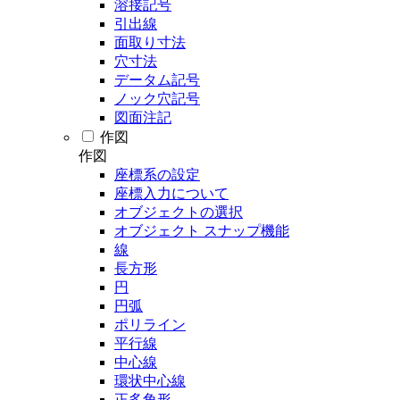
溶接記号
引出線
面取り寸法
穴寸法
データム記号
ノック穴記号
図面注記
作図
作図
座標系の設定
座標入力について
オブジェクトの選択
オブジェクト スナップ機能
線
長方形
円
円弧
ポリライン
平行線
中心線
環状中心線
正多角形