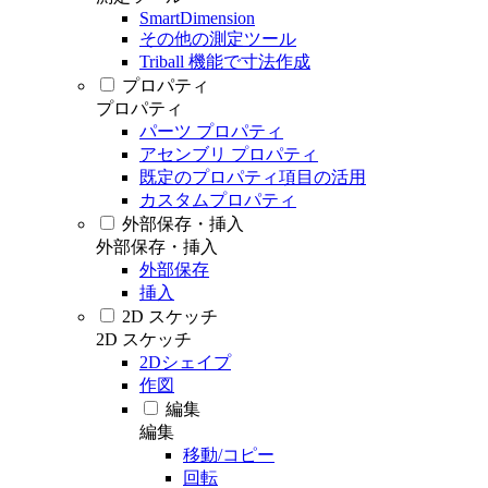
SmartDimension
その他の測定ツール
Triball 機能で寸法作成
プロパティ
プロパティ
パーツ プロパティ
アセンブリ プロパティ
既定のプロパティ項目の活用
カスタムプロパティ
外部保存・挿入
外部保存・挿入
外部保存
挿入
2D スケッチ
2D スケッチ
2Dシェイプ
作図
編集
編集
移動/コピー
回転