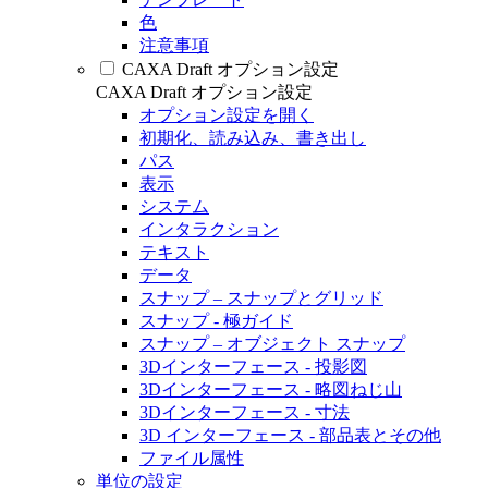
色
注意事項
CAXA Draft オプション設定
CAXA Draft オプション設定
オプション設定を開く
初期化、読み込み、書き出し
パス
表示
システム
インタラクション
テキスト
データ
スナップ – スナップとグリッド
スナップ - 極ガイド
スナップ – オブジェクト スナップ
3Dインターフェース - 投影図
3Dインターフェース - 略図ねじ山
3Dインターフェース - 寸法
3D インターフェース - 部品表とその他
ファイル属性
単位の設定