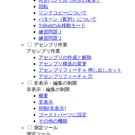
向きハンドル（向きの変更）
回転
リンクコピーについて
パターン（配列）について
TriBallのみ移動モード
練習問題 1
練習問題 2
アセンブリ作業
アセンブリ作業
アセンブリの作成と解除
アセンブリ構造の変更
アセンブリフィーチャ 押し出しカット
アセンブリフィーチャ 穴
非表示・編集の制限
非表示・編集の制限
概要
非表示
抑制[非表示]
ゴーストパーツに設定
その他の機能
測定ツール
測定ツール