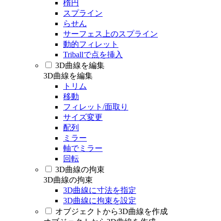
楕円
スプライン
らせん
サーフェス上のスプライン
動的フィレット
Triballで点を挿入
3D曲線を編集
3D曲線を編集
トリム
移動
フィレット/面取り
サイズ変更
配列
ミラー
軸でミラー
回転
3D曲線の拘束
3D曲線の拘束
3D曲線に寸法を指定
3D曲線に拘束を設定
オブジェクトから3D曲線を作成