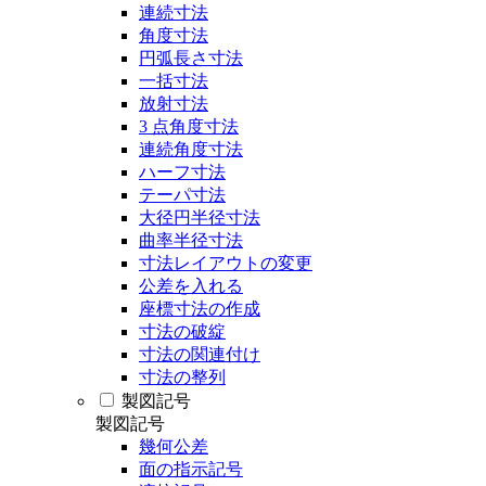
連続寸法
角度寸法
円弧長さ寸法
一括寸法
放射寸法
3 点角度寸法
連続角度寸法
ハーフ寸法
テーパ寸法
大径円半径寸法
曲率半径寸法
寸法レイアウトの変更
公差を入れる
座標寸法の作成
寸法の破綻
寸法の関連付け
寸法の整列
製図記号
製図記号
幾何公差
面の指示記号