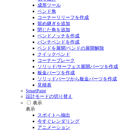
成形ツール
ベンド角
コーナーリリーフを作成
留め継ぎを追加
閉じた角を追加
ベンドノッチを作成
パンチベンドを作成
ベンドを展開/ベンドの展開解除
クイックベンド
コーナーブレーク
ソリッド/サーフェス展開パーツを作成
板金パーツを作成
ソリッドパーツから板金パーツを作成
見積表
SmartPaint
設計モードの切り替え
表示
表示
スポイトへ抽出
今すぐレンダリング
アニメーション