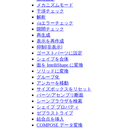
メカニズムモード
干渉チェック
解析
√aエラーチェック
隙間チェック
再生成
表示を再作成
抑制[非表示]
ゴーストパーツに設定
シェイプを合体
面を IntelliShape に変換
ソリッドに変換
グループ化
アンカーを移動
サイズボックスをリセット
パーツ/アセンブリ断面
シーンブラウザを検索
シェイプ プロパティ
ゼブラストライプ
結合点を挿入
COMPOSE データ変換