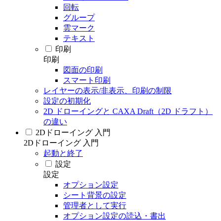
回転
グループ
雲マーク
テキスト
印刷
印刷
図面の印刷
スマート印刷
レイヤーの表示/非表示、印刷の制限
設定の初期化
2D ドローイングと CAXA Draft（2D ドラフト）
の違い
2Dドローイング 入門
2Dドローイング 入門
起動と終了
設定
設定
オプション設定
シート背景の設定
管理者として実行
オプション設定の読込・書出