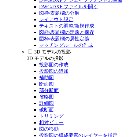
DWG/DXF とシェイプフォントの準備
DWG/DXF ファイルを開く
図枠/表題欄の分解
レイアウト設定
テキストの調整/新規作成
図枠/表題欄の定義と保存
図枠/表題欄の属性定義
マッチングルールの作成
3D モデルの投影
3D モデルの投影
投影図の作成
投影図の追加
補助図
断面図
部分断面
省略図
詳細図
破断面
トリミング
相対ビュー
図の移動
投影図の構成要素のレイヤーを指定