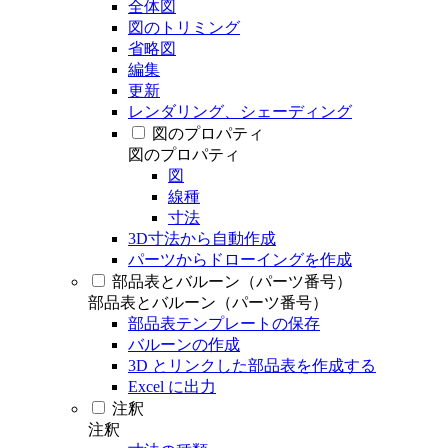
全体図
図のトリミング
省略図
編集
更新
レンダリング、シェーディング
図のプロパティ
図のプロパティ
図
線種
寸法
3D寸法から自動作成
パーツからドローイングを作成
部品表とバルーン（パーツ番号）
部品表とバルーン（パーツ番号）
部品表テンプレートの保存
バルーンの作成
3D とリンクした部品表を作成する
Excel に出力
注釈
注釈