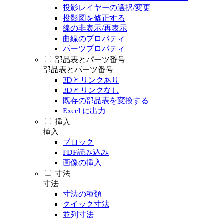
投影レイヤーの選択/変更
投影図を修正する
線の非表示/再表示
曲線のプロパティ
パーツプロパティ
部品表とパーツ番号
部品表とパーツ番号
3Dとリンクあり
3Dとリンクなし
既存の部品表を変換する
Excel に出力
挿入
挿入
ブロック
PDF読み込み
画像の挿入
寸法
寸法
寸法の種類
クイック寸法
並列寸法