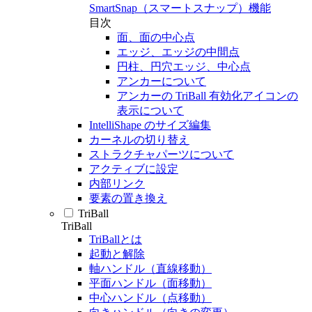
SmartSnap（スマートスナップ）機能
目次
面、面の中心点
エッジ、エッジの中間点
円柱、円穴エッジ、中心点
アンカーについて
アンカーの TriBall 有効化アイコンの
表示について
IntelliShape のサイズ編集
カーネルの切り替え
ストラクチャパーツについて
アクティブに設定
内部リンク
要素の置き換え
TriBall
TriBall
TriBallとは
起動と解除
軸ハンドル（直線移動）
平面ハンドル（面移動）
中心ハンドル（点移動）