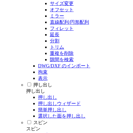
サイズ変更
オフセット
ミラー
直線配列/円形配列
フィレット
延長
分割
トリム
重複を削除
隙間を検索
DWG/DXF のインポート
拘束
表示
押し出し
押し出し
押し出し
押し出しウィザード
簡単押し出し
選択した面を押し出し
スピン
スピン