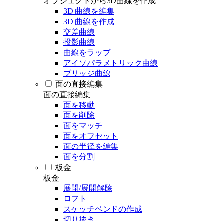
オブジェクトから3D曲線を作成
3D 曲線を編集
3D 曲線を作成
交差曲線
投影曲線
曲線をラップ
アイソパラメトリック曲線
ブリッジ曲線
面の直接編集
面の直接編集
面を移動
面を削除
面をマッチ
面をオフセット
面の半径を編集
面を分割
板金
板金
展開/展開解除
ロフト
スケッチベンドの作成
切り抜き