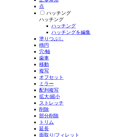
点
ハッチング
ハッチング
ハッチング
ハッチングを編集
塗りつぶし
楕円
穴/軸
歯車
移動
複写
オフセット
ミラー
配列複写
拡大/縮小
ストレッチ
削除
部分削除
トリム
延長
面取り/フィレット