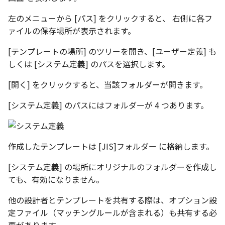
表とその他
寸法の再関連付け
板金パーツを作成
ブール演算
座標寸法の作成
楕円
アンカーを移動
穴の注釈
左のメニューから [パス] をクリックすると、 右側に各フ
アセンブリレベルでのミ
図面作成時のシート設定
パーツプロパティ
注意事項
図のプロパティ
ァイルの保存場所が表示されます。
加
ファイル属性
ノック穴記号 の一括作成
ソリッドパーツから板金
パーツをシェル化
寸法の破綻
穴/軸
サイズボックスをリセッ
公差記入枠
エッジ配列-最大距離での
ツを作成
3D寸法から自動作成
[テンプレートの場所] のツリーを開き、[ユーザー定義] も
間隔 の追加
寸法に引出線を設定
注釈記号のテンプレート
面を勾配
寸法の関連付け
歯車
パーツ/アセンブリ断面
データム記号
しくは [システム定義] のパスを選択します。
見積表
パーツからドローイング
TriBall で作成した配列に
[開く] をクリックすると、当該フォルダーが開きます。
テキスト の プロパティ名 
印刷時の グレー・透明度 
成
パーツを分割する
寸法の整列
移動
シーンブラウザを検索
データムターゲット
からフィーチャを追加す
追加
定
[システム定義] のパスにはフォルダーが 4 つあります。
トリム
複写
シェイプ プロパティ
面の指示記号
開始位置サポートによる
印刷ツール の PDF 出力設
山機能の改善
エンボス
オフセット
ゼブラストライプ
溶接記号
作成したテンプレートは [JIS]フォルダー に格納します。
DWF/DWXFファイル のサ
TriBall で作成した配列に
ート
ねじ山
ミラー
結合点を挿入
ハッチング
[システム定義] の場所にオリジナルのフォルダーを作成し
からリンクを作成する
ても、有効になりません。
タッチスクリーンジェス
カタログ
配列複写
COMPOSE データ変換
穴リスト
シェル化の際にエラー箇
に対応
他の設計者とテンプレートを共有する際は、オプション設
ハイライト表示
インポート/エクスポート
拡大/縮小
デザインバリエーション
定ファイル（マッチングルールが含まれる）も共有する必
塗りつぶし/ハッチングの
ト