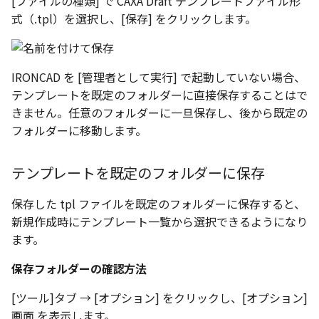
[ファイルの種類] で CAXA Draft テンプレートファイル形
選択
い、単位設定画面の表示
の強化
を追加
図枠と表題欄の置き換え
ネットワークライセンス
注釈
フォルダー
長方形 の作図方法の追加
式（.tpl）を選択し、[保存] をクリックします。
かしい
Smart Dimension で Ctrl
関連付けされたボディの
アップグレード時の注意点
ストラクチャパーツにつ
非表示・編集の制限
データム記号スタイル
破断面
放射寸法
ノック穴記号
円弧
六角穴付ボルトをインポート
その他
データ
リンクコピーについて
隙間チェック
面間フィレット
スプライン
回転
留め継ぎを追加
補助図
連続寸法
雲マーク
ーを押した際のアンカー
ォルトファイル名の改善
属性情報の一括設定 での
DWG/DXFのインポートの
エッジ端に関連付けられ
投影図ごとのラベル表示
評価版 アクティベーション
スケッチ
板金 - 板金
ハッチング の強化
示改善
索機能
その他の表示不具合
化
ないベンドのサポート
管理者として実行
アクティブに設定
測定ツール
断面記号スタイル
トリミング
3 点角度寸法
図面注記
ポリライン
アセンブリ
スナップ – スナップとグ
パターン（配列）につい
再生成
凝固
らせん
閉じた角を追加
詳細図
寸法レイアウトの変更
回転
穴リスト の表示内容の強
ライセンス形態
シートの選択
板金 – ストック
ド
ブロックのカウント機能
IRONCAD を [管理者として実行] で起動していない場合、
エクスポートオプション
CAXA 部品表の順番が変わ
板金パーツ変換時のプロ
内部リンク
加
プロパティ
パーツ番号スタイル
相対ビュー
連続角度寸法
平行線
投影図・アイソメ図を作成
TriBallのみ移動モード
表示を再作成
縫合
サーフェス上のスプライ
ベンドノッチを作成
カスタム詳細図
公差を入れる
拡大/縮小
テンプレートを既定のフォルダーに直接保存することはで
フォルト設定の追加
てしまう
ィ情報
追加した投影図の尺度
図面の印刷
レンダリング
スナップ - 極ガイド
きません。任意のフォルダーに一旦保存し、後から既定の
要素の置き換え
ブロック関連のコマンド
外部保存・挿入
部品表スタイル
図の移動
ハーフ寸法
中心線
練習問題 1
抑制[非表示]
パッチ
動的フィレット
パンチベンドを作成
全体図
寸法の破綻
オフセット
フォルダーに移動します。
アセンブリレベルでの [ア
CAXA 投影が遅い場合
ストックテーブルのソート
化
部品表の編集機能の強化
DWG/DXF形式にエクスポー
パフォーマンス
スナップ – オブジェクト 
ティブに設定]
フィルタリング
ト
ナップ
2D スケッチ
表スタイル
投影図の構成要素のレイヤー
テーパ寸法
環状中心線
練習問題 2
ゴーストパーツに設定
Triballで点を挿入
ベンドを展開/ベンドの展
図のトリミング
中心マーク
ミラー
テンプレートを既定のフォルダーに保存
Windows のシステムの確
表題欄情報のインポート/
寸法を一時的に非表示に
を指定
AutoCAD データ インポ
解除
中心線と形状の異なる断
とトラブル問診票の記入
展開パーツ の曲げ部設定
クスポート
スタイルとレイヤー
3Dインターフェース - 投
押し出し
大径円半径寸法
正多角形
シェイプを合体
省略図
中心線
延長
保存した tpl ファイルを既定のフォルダーに保存すると、
形を使用したロフトの改
プロパティ情報とハッチ
投影レイヤーの選択/変更
2Dドローイング
クイックベンド
新規作成時にテンプレート一覧から選択できるようになり
留め継ぎを追加 の正確性
一括寸法 の追加
の関連付け
カタログ
3Dインターフェース - 略
スピン
曲率半径寸法
点
面を IntelliShape に変換
編集
テキスト
分割/トリム
ます。
干渉チェックでの直接編
強化
じ山
投影図を修正する
プロパティ リスト
コーナーブレーク
除外設定の追加
座標寸法 の関連付け
ラベルの位置をリセット
2D ドローイングと CAXA
スイープ
寸法レイアウトの変更
ハッチング
ソリッドに変換
更新
引出線付きテキスト
フィレット/面取り
保存フォルダーの確認方法
Draft（2D ドラフト）の違い
3Dインターフェース - 寸
線の非表示/再表示
テンプレート
ソリッド/サーフェス展開
[ツール]タブ → [オプション] をクリックし、[オプション]
パーツの [ベンド/ツイスト
寸法許容差 の位置設定
アイテム番号のアルファ
ーツを作成
ロフト
公差を入れる
塗りつぶし
グループ化
レンダリング、シェーデ
ノック穴記号
グループ化/シェイプを結
機能の追加
画面 を表示します。
ト表示
3D インターフェース - 部
曲線のプロパティ
色
グ