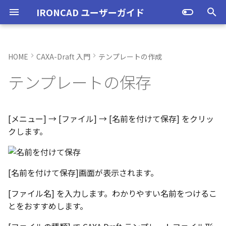
IRONCAD ユーザーガイド
検
索
HOME
CAXA-Draft 入門
テンプレートの作成
IRONCAD の動作環境
IRONCADオプション設定
起動と終了
ユーザーインターフェースと
表示操作
スタイルの作成と削除
テンプレートを既定のフォル
投影図の作成
3Dとリンクあり
ブロック
寸法の種類
幾何公差
座標系の設定
図面の印刷
起動と終了
新規シーンを開く
モデリング機能の改善
トラブル発生時のお問い合わ
アクティベーション
アップグレード
NLMインストール
購入ライセンス
オプション設定を開く
オプション設定を開く
ユーザーインターフェー
IRONCAD で扱う要素
TriBallとは
アセンブリの作成と解除
概要
SmartDimension
パーツ プロパティ
外部保存
2Dシェイプ
押し出し
スピン
スイープ
ロフト
エンボス
ねじ山
カタログ
インポート
配置拘束
サーフェスを作成
直線
トリム
3D曲線に寸法を指定
3D 曲線を編集
面を移動
展開/展開解除
スポイトへ抽出
配管コマンド
ハッチング
オプション設定
ユーザーインターフェー
図枠テンプレートの保存
投影図の作成
部品表テンプレートの保
寸法の種類
ポリライン
スタイルとレイヤー
カタログ
お気に入りカタログの追
寸法作成時にパーツを参
曲線に接するエッジ配列
クイックベンド の追加
SLDDRWファイル のイン
カタログに DWGファイル
3Dデータの自動バックア
トランスレーターの強化
一部がワイヤー表示にな
を
テンプレートの保存
各部名称
ダーに保存
せ方法
各部名称
各部名称
化
ート
インポート
プ設定
小さなパーツが表示され
初
インストール
CAXA Draft オプション設
オプション設定
シートの切り替え
テキストスタイル
投影図の追加
3Dとリンクなし
PDF読み込み
クイック寸法
面の指示記号
座標入力について
スマート印刷
設定
パーツ 1 を作成
スケッチ機能の改善
PC移行
ライセンスの確認方法(US
NLM起動
TERMライセンス
全般
初期化、読み込み、書き
要素の選択方法
起動と解除
アセンブリ構造の変更
非表示
その他の測定ツール
アセンブリ プロパティ
挿入
作図
押し出しウィザード
スピンウィザード
スイープウィザード
ロフトウィザード
ラップエンボス
略図ねじ山
カタログセット
エクスポート
拘束関係の表示
スピン サーフェス
円
移動
3D曲線に拘束を設定
3D 曲線を作成
面を削除
ロフト
今すぐレンダリング
配管の作成例
ハッチングを編集
シート背景の設定
図枠テンプレートのカタ
投影図の追加
バルーンの作成
SmartDimension
2点、接線、垂線
スタイルの設定
カタログセット
シーンブラウザとファイ
フィーチャからスケッチ
曲加工ストック の断面図
MP4形式でのアニメーシ
定
インターフェースのカスタマ
表示不具合の原因と対処
保存フォルダーの確認方法
インターフェースのカス
インターフェースのカス
化
存名の設定方法の変更
出
ストラクチャフレームの
任意の投影図の部品表作
投影図 の尺度設定
一括ですべてのファイル
エクスポート
パーツ/アセンブリが透け
期
イズ
法
イズ
イズ
ム機能の強化
存/閉じる
いる
アンインストール
ユーザーインターフェース
寸法スタイル
補助図
既存の部品表を変換する
画像の挿入
並列寸法
溶接記号
オブジェクトの選択
ユーザーインターフェース
パーツ 2 を作成
ストラクチャパーツ
ライセンスの確認方法(ス
NLM再起動
パーツ
パス
カタログからのドラッグ
軸ハンドル（直線移動）
アセンブリフィーチャ 押
抑制[非表示]
Triball 機能で寸法作成
既定のプロパティ項目の
編集
簡単押し出し
簡単スピン
簡単スイープ
簡単ロフト
パーツの入れ替え
親に固定
スイープ サーフェス
円弧
フィレット/面取り
交差曲線
面をマッチ
スケッチベンドの作成
アニメーション
管理者として実行
断面図
3D とリンクした部品表を
引出線寸法
四角形・多角形
レイヤーの設定
アイテムの入れ替え
見積表 に価格列を追加
[メニュー] → [ファイル] → [名前を付けて保存] をクリッ
化
単位の設定
ンドアロン)
ロップによるモデリング
出しカット
成する
オブジェクトビューア/プ
フィレットのための選択
穴寸法の自動算出 の強化
寸法補助線の長さ設定
クします。
不具合報告・修正プログラム
パティリストに表示
ルターの追加
ストラクチャフレームの
すべてのパーツ/アセンブ
円柱や円柱穴が丸く表示
ライセンスタイプ
表示操作
溶接引出線スタイル
断面図
Excel に出力
連続寸法
引出線
オブジェクト スナップ機能
図枠テンプレート
ねじ穴を作成
板金機能の改善
クライアント設定
アセンブリ
表示
平面ハンドル（面移動）
ゴーストパーツに設定
カスタムプロパティ
DWG/DXF のインポート
選択した面を押し出し
ガイドラインを使用した
ProActiveBOM
メカニズムモード
ロフト サーフェス
長方形
サイズ変更
投影曲線
面をオフセット
切り抜き
テクスチャ
オプション設定の読込・
部分断面
角度寸法
円
カタログの右クリックメ
スケッチベンド の設定を
設定
を自動的に外部保存する
ない
オプション設定の読込・書出
SmartSnap（スマートス
アセンブリフィーチャ 穴
ト
Excel に出力
ー
存
グループとして配列
Smart Dimension 投影時
ップ）機能
プロパティリストでのプ
断面図形の表示精度の向
自動整列
スタンドアロンライセン
シェイプ
幾何公差スタイル
部分断面
角度寸法
面取り寸法
線
3D モデルの投影
パーツ 3 を作成
CAXAドラフトの改善
アップグレード
インタラクション - イン
システム
中心ハンドル（点移動）
その他の機能
拘束
カタログの右クリックメ
干渉チェック
ルールド サーフェス
多角形
配列
曲線をラップ
面の半径を編集
成形ツール
バンプ
シート設定
図の更新
円弧長さ寸法
円弧
[名前を付けて保存]画面が表示されます。
ティ編集
フィーチャのグループ化
TriBall で作成した配列の
ユーザーインターフェー
ス
カタログ、テンプレートファ
クション
ー
配列で作成したスケッチ
スプライン の制御点
集
表示不具合
イルの移行
IntelliShape のサイズ編
投影オプションの追加
沿ってベンドを作成
投影図の中心基準で位置
TriBall
面の指示記号スタイル
省略図
円弧長さ寸法
穴寸法
長方形
部品表とバルーン（パー
斜め穴を作成
2Dドローイングの改善
ライセンスの確認方法(ネ
インタラクション
向きハンドル（向きの変
表示
解析
面からサーフェスを作成
点
ミラー
アイソパラメトリック曲
面を分割
ベンド角
ライトを挿入
図枠の変更
座標寸法の作成
楕円
[ファイル名] を入力します。わかりやすい名前をつけるこ
カタログブラウザでの
パーツプロパティをボデ
新
モバイルライセンス
ツ番号）
トワーク)
インタラクション - マウス
ポリライン の半径の編集
とをおすすめします。
Ctrl+C/Ctrl+V のサポート
反映させる
メカニズムモード中のパ
トグルハンドルが表示さ
注意点
カーネルの切り替え
パラメータ化による寸法
スケッチベンド にハンド
アセンブリ作業
溶接記号スタイル
詳細図
一括寸法
データム記号
円
フィーチャを編集
システム
テキスト
回転
√aエラーチェック
メッシュサーフェス
楕円
軸でミラー
ブリッジ曲線
コーナーリリーフを作成
カメラ
破断面
並列寸法
スプライン