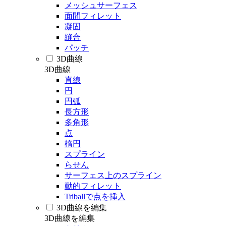
メッシュサーフェス
面間フィレット
凝固
縫合
パッチ
3D曲線
3D曲線
直線
円
円弧
長方形
多角形
点
楕円
スプライン
らせん
サーフェス上のスプライン
動的フィレット
Triballで点を挿入
3D曲線を編集
3D曲線を編集