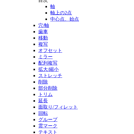
目次
軸
軸上の2点
中心点、始点
穴/軸
歯車
移動
複写
オフセット
ミラー
配列複写
拡大/縮小
ストレッチ
削除
部分削除
トリム
延長
面取り/フィレット
回転
グループ
雲マーク
テキスト