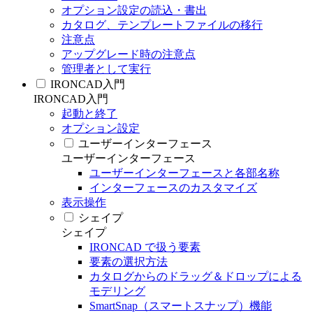
オプション設定の読込・書出
カタログ、テンプレートファイルの移行
注意点
アップグレード時の注意点
管理者として実行
IRONCAD入門
IRONCAD入門
起動と終了
オプション設定
ユーザーインターフェース
ユーザーインターフェース
ユーザーインターフェースと各部名称
インターフェースのカスタマイズ
表示操作
シェイプ
シェイプ
IRONCAD で扱う要素
要素の選択方法
カタログからのドラッグ＆ドロップによる
モデリング
SmartSnap（スマートスナップ）機能