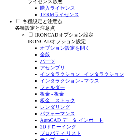
ライセンス形態
購入ライセンス
TERMライセンス
各種設定と注意点
各種設定と注意点
IRONCADオプション設定
IRONCADオプション設定
オプション設定を開く
全般
パーツ
アセンブリ
インタラクション - インタラクション
インタラクション - マウス
フォルダー
板金 - 板金
板金 – ストック
レンダリング
パフォーマンス
AutoCAD データ インポート
2Dドローイング
プロパティ リスト
テンプレート