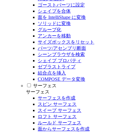
ゴーストパーツに設定
シェイプを合体
面を IntelliShape に変換
ソリッドに変換
グループ化
アンカーを移動
サイズボックスをリセット
パーツ/アセンブリ断面
シーンブラウザを検索
シェイプ プロパティ
ゼブラストライプ
結合点を挿入
COMPOSE データ変換
サーフェス
サーフェス
サーフェスを作成
スピン サーフェス
スイープ サーフェス
ロフト サーフェス
ルールド サーフェス
面からサーフェスを作成