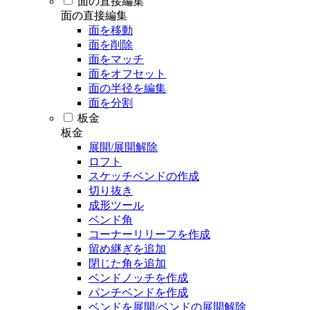
面の直接編集
面の直接編集
面を移動
面を削除
面をマッチ
面をオフセット
面の半径を編集
面を分割
板金
板金
展開/展開解除
ロフト
スケッチベンドの作成
切り抜き
成形ツール
ベンド角
コーナーリリーフを作成
留め継ぎを追加
閉じた角を追加
ベンドノッチを作成
パンチベンドを作成
ベンドを展開/ベンドの展開解除