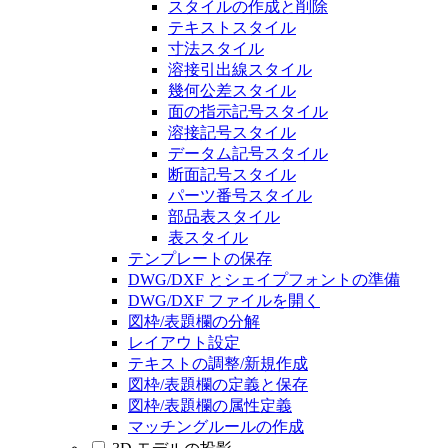
スタイルの作成と削除
テキストスタイル
寸法スタイル
溶接引出線スタイル
幾何公差スタイル
面の指示記号スタイル
溶接記号スタイル
データム記号スタイル
断面記号スタイル
パーツ番号スタイル
部品表スタイル
表スタイル
テンプレートの保存
DWG/DXF とシェイプフォントの準備
DWG/DXF ファイルを開く
図枠/表題欄の分解
レイアウト設定
テキストの調整/新規作成
図枠/表題欄の定義と保存
図枠/表題欄の属性定義
マッチングルールの作成