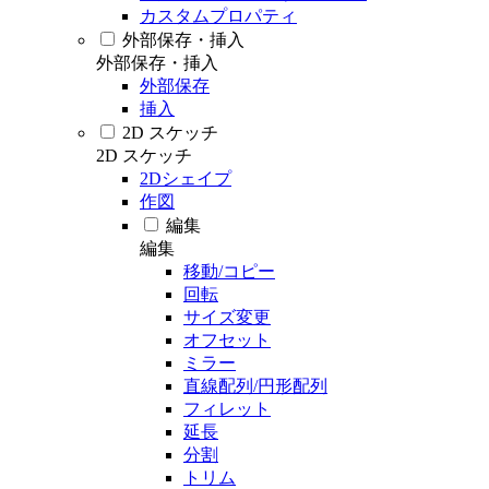
カスタムプロパティ
外部保存・挿入
外部保存・挿入
外部保存
挿入
2D スケッチ
2D スケッチ
2Dシェイプ
作図
編集
編集
移動/コピー
回転
サイズ変更
オフセット
ミラー
直線配列/円形配列
フィレット
延長
分割
トリム