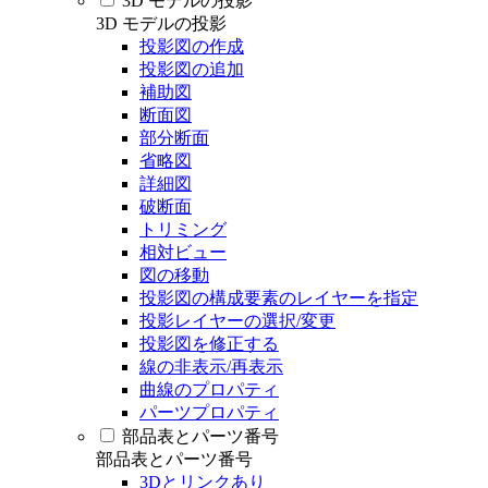
3D モデルの投影
3D モデルの投影
投影図の作成
投影図の追加
補助図
断面図
部分断面
省略図
詳細図
破断面
トリミング
相対ビュー
図の移動
投影図の構成要素のレイヤーを指定
投影レイヤーの選択/変更
投影図を修正する
線の非表示/再表示
曲線のプロパティ
パーツプロパティ
部品表とパーツ番号
部品表とパーツ番号
3Dとリンクあり