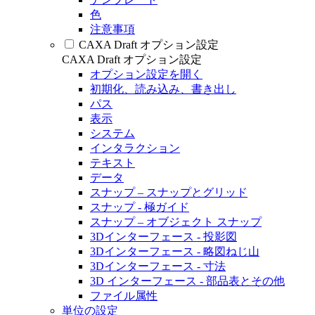
色
注意事項
CAXA Draft オプション設定
CAXA Draft オプション設定
オプション設定を開く
初期化、読み込み、書き出し
パス
表示
システム
インタラクション
テキスト
データ
スナップ – スナップとグリッド
スナップ - 極ガイド
スナップ – オブジェクト スナップ
3Dインターフェース - 投影図
3Dインターフェース - 略図ねじ山
3Dインターフェース - 寸法
3D インターフェース - 部品表とその他
ファイル属性
単位の設定