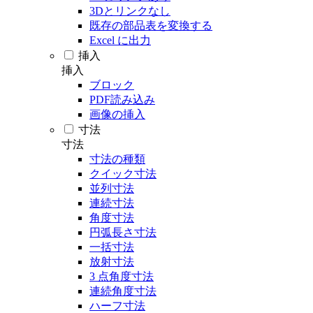
3Dとリンクなし
既存の部品表を変換する
Excel に出力
挿入
挿入
ブロック
PDF読み込み
画像の挿入
寸法
寸法
寸法の種類
クイック寸法
並列寸法
連続寸法
角度寸法
円弧長さ寸法
一括寸法
放射寸法
3 点角度寸法
連続角度寸法
ハーフ寸法