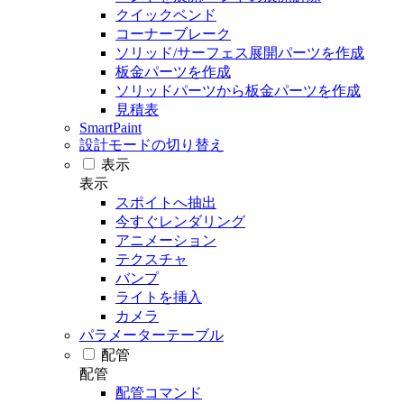
クイックベンド
コーナーブレーク
ソリッド/サーフェス展開パーツを作成
板金パーツを作成
ソリッドパーツから板金パーツを作成
見積表
SmartPaint
設計モードの切り替え
表示
表示
スポイトへ抽出
今すぐレンダリング
アニメーション
テクスチャ
バンプ
ライトを挿入
カメラ
パラメーターテーブル
配管
配管
配管コマンド