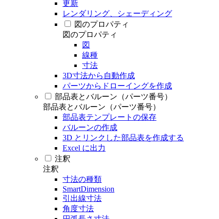
更新
レンダリング、シェーディング
図のプロパティ
図のプロパティ
図
線種
寸法
3D寸法から自動作成
パーツからドローイングを作成
部品表とバルーン（パーツ番号）
部品表とバルーン（パーツ番号）
部品表テンプレートの保存
バルーンの作成
3D とリンクした部品表を作成する
Excel に出力
注釈
注釈
寸法の種類
SmartDimension
引出線寸法
角度寸法
円弧長さ寸法