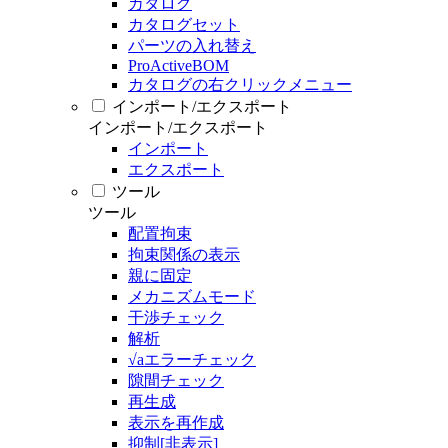
カタログ
カタログセット
パーツの入れ替え
ProActiveBOM
カタログの右クリックメニュー
インポート/エクスポート
インポート/エクスポート
インポート
エクスポート
ツール
ツール
配置拘束
拘束関係の表示
親に固定
メカニズムモード
干渉チェック
解析
√aエラーチェック
隙間チェック
再生成
表示を再作成
抑制[非表示]