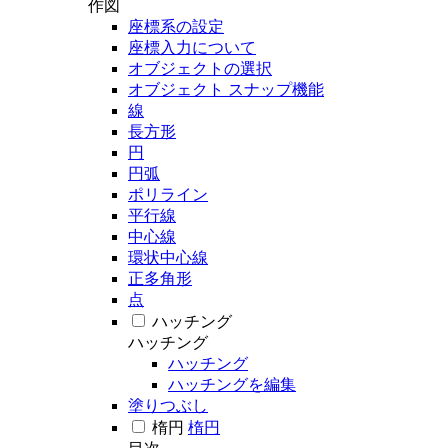
作図
座標系の設定
座標入力について
オブジェクトの選択
オブジェクト スナップ機能
線
長方形
円
円弧
ポリライン
平行線
中心線
環状中心線
正多角形
点
ハッチング
ハッチング
ハッチング
ハッチングを編集
塗りつぶし
楕円
楕円