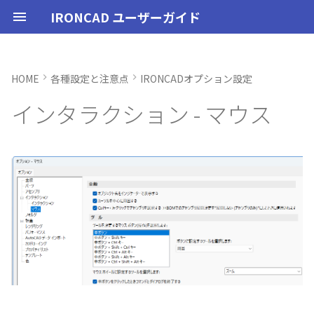
IRONCAD ユーザーガイド
HOME
各種設定と注意点
IRONCADオプション設定
IRONCAD の動作環境
全般
オプション設定を開く
起動と終了
起動と終了
起動と終了
新規シーンを開く
モデリング機能の改善
トラブル発生時のお問い合わ
アクティベーション
アップグレード
NLMインストール
購入ライセンス
ユーザーインターフェー
IRONCAD で扱う要素
TriBallとは
アセンブリの作成と解除
概要
SmartDimension
パーツ プロパティ
外部保存
2Dシェイプ
押し出し
スピン
スイープ
ロフト
エンボス
ねじ山
カタログ
インポート
配置拘束
サーフェスを作成
直線
トリム
3D曲線に寸法を指定
3D 曲線を編集
面を移動
展開/展開解除
スポイトへ抽出
配管コマンド
ユーザーインターフェー
表示操作
CAXA Draft のテンプレー
投影図の作成
3Dとリンクあり
ブロック
寸法の種類
幾何公差
座標系の設定
図面の印刷
オプション設定
ユーザーインターフェー
図枠テンプレートの保存
投影図の作成
部品表テンプレートの保
寸法の種類
ポリライン
スタイルとレイヤー
カタログ
お気に入りカタログの追
寸法作成時にパーツを参
曲線に接するエッジ配列
クイックベンド の追加
SLDDRWファイル のイン
カタログに DWGファイル
3Dデータの自動バックア
トランスレーターの強化
一部がワイヤー表示にな
インタラクション - マウス
せ方法
各部名称
各部名称
ついて
各部名称
化
ート
インポート
プ設定
小さなパーツが表示され
インストール
初期化、読み込み、書き出し
オプション設定
オプション設定
設定
パーツ 1 を作成
スケッチ機能の改善
[カーソルを中心に周回す
PC移行
ライセンスの確認方法(US
NLM起動
TERMライセンス
要素の選択方法
起動と解除
アセンブリ構造の変更
非表示
その他の測定ツール
アセンブリ プロパティ
挿入
作図
押し出しウィザード
スピンウィザード
スイープウィザード
ロフトウィザード
ラップエンボス
略図ねじ山
カタログセット
エクスポート
拘束関係の表示
スピン サーフェス
円
移動
3D曲線に拘束を設定
3D 曲線を作成
面を削除
ロフト
今すぐレンダリング
配管の作成例
シートの切り替え
投影図の追加
3Dとリンクなし
PDF読み込み
クイック寸法
面の指示記号
座標入力について
スマート印刷
シート背景の設定
図枠テンプレートのカタ
投影図の追加
バルーンの作成
SmartDimension
2点、接線、垂線
スタイルの設定
カタログセット
シーンブラウザとファイ
フィーチャからスケッチ
曲加工ストック の断面図
MP4形式でのアニメーシ
表示不具合の原因と対処
る]
インターフェースのカス
インターフェースのカス
テンプレートの作成手順
インターフェースのカス
化
存名の設定方法の変更
出
ストラクチャフレームの
任意の投影図の部品表作
投影図 の尺度設定
一括ですべてのファイル
エクスポート
パーツ/アセンブリが透け
法
イズ
イズ
イズ
ム機能の強化
存/閉じる
いる
アンインストール
パス
ユーザーインターフェース
ユーザーインターフェース
ユーザーインターフェース
パーツ 2 を作成
ストラクチャパーツ
ライセンスの確認方法(ス
NLM再起動
カタログからのドラッグ
軸ハンドル（直線移動）
アセンブリフィーチャ 押
抑制[非表示]
Triball 機能で寸法作成
既定のプロパティ項目の
編集
簡単押し出し
簡単スピン
簡単スイープ
簡単ロフト
パーツの入れ替え
親に固定
スイープ サーフェス
円弧
フィレット/面取り
交差曲線
面をマッチ
スケッチベンドの作成
アニメーション
補助図
既存の部品表を変換する
画像の挿入
並列寸法
溶接記号
オブジェクトの選択
管理者として実行
断面図
3D とリンクした部品表を
引出線寸法
四角形・多角形
レイヤーの設定
アイテムの入れ替え
見積表 に価格列を追加
[Ctrlキー+左クリックでア
ンドアロン)
ロップによるモデリング
出しカット
JIS の BLANK テンプレー
成する
オブジェクトビューア/プ
フィレットのための選択
穴寸法の自動算出 の強化
寸法補助線の長さ設定
不具合報告・修正プログラム
センブリを選択する]
を開く
パティリストに表示
ルターの追加
ストラクチャフレームの
すべてのパーツ/アセンブ
円柱や円柱穴が丸く表示
ライセンスタイプ
表示
表示操作
表示
図枠テンプレート
ねじ穴を作成
板金機能の改善
クライアント設定
平面ハンドル（面移動）
ゴーストパーツに設定
カスタムプロパティ
DWG/DXF のインポート
選択した面を押し出し
ガイドラインを使用した
ProActiveBOM
メカニズムモード
ロフト サーフェス
長方形
サイズ変更
投影曲線
面をオフセット
切り抜き
テクスチャ
断面図
Excel に出力
連続寸法
引出線
オブジェクト スナップ機
オプション設定の読込・
部分断面
角度寸法
円
カタログの右クリックメ
スケッチベンド の設定を
設定
を自動的に外部保存する
ない
SmartSnap（スマートス
アセンブリフィーチャ 穴
ト
Excel に出力
ー
存
グループとして配列
Smart Dimension 投影時
ホイールズーム
ップ）機能
レイヤーの定義
プロパティリストでのプ
断面図形の表示精度の向
自動整列
スタンドアロンライセン
システム
シェイプ
テンプレートの作成
3D モデルの投影
パーツ 3 を作成
CAXAドラフトの改善
アップグレード
中心ハンドル（点移動）
その他の機能
拘束
カタログの右クリックメ
干渉チェック
ルールド サーフェス
多角形
配列
曲線をラップ
面の半径を編集
成形ツール
バンプ
部分断面
角度寸法
面取り寸法
線
シート設定
図の更新
円弧長さ寸法
円弧
ティ編集
フィーチャのグループ化
TriBall で作成した配列の
ユーザーインターフェー
ス
ー
配列で作成したスケッチ
スプライン の制御点
集
表示不具合
[カーソルの位置にズームす
IntelliShape のサイズ編
スタイルの設定
投影オプションの追加
沿ってベンドを作成
投影図の中心基準で位置
インタラクション
TriBall
3D モデルの投影
部品表とバルーン（パー
斜め穴を作成
2Dドローイングの改善
ライセンスの確認方法(ネ
向きハンドル（向きの変
表示
解析
面からサーフェスを作成
点
ミラー
アイソパラメトリック曲
面を分割
ベンド角
ライトを挿入
省略図
円弧長さ寸法
穴寸法
長方形
図枠の変更
座標寸法の作成
楕円
る]
カタログブラウザでの
パーツプロパティをボデ
新
モバイルライセンス
ツ番号）
トワーク)
ポリライン の半径の編集
Ctrl+C/Ctrl+V のサポート
反映させる
メカニズムモード中のパ
トグルハンドルが表示さ
カーネルの切り替え
テンプレートの保存
パラメータ化による寸法
スケッチベンド にハンド
テキスト
アセンブリ作業
部品表とパーツ番号
フィーチャを編集
システム
回転
√aエラーチェック
メッシュサーフェス
楕円
軸でミラー
ブリッジ曲線
コーナーリリーフを作成
カメラ
詳細図
一括寸法
データム記号
円
破断面
並列寸法
スプライン