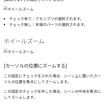
表とその他
寸法の再関連付け
板金パーツを作成
ブール演算
アンカーを移動
座標寸法の作成
楕円
穴の注釈
アセンブリレベルでのミ
図面作成時のシート設定
パーツプロパティ
図のプロパティ
加
ファイル属性
ノック穴記号 の一括作成
ソリッドパーツから板金
パーツをシェル化
サイズボックスをリセッ
寸法の破綻
穴/軸
公差記入枠
チェック有り：アセンブリが選択されます。
エッジ配列-最大距離での
ツを作成
3D寸法から自動作成
チェック無し：末端のパーツが選択されます。
間隔 の追加
寸法に引出線を設定
注釈記号のテンプレート
面を勾配
パーツ/アセンブリ断面
寸法の関連付け
歯車
データム記号
見積表
パーツからドローイング
TriBall で作成した配列に
ホイールズーム
テキスト の プロパティ名 
印刷時の グレー・透明度 
成
パーツを分割する
シーンブラウザを検索
寸法の整列
移動
データムターゲット
からフィーチャを追加す
追加
定
トリム
シェイプ プロパティ
複写
面の指示記号
開始位置サポートによる
印刷ツール の PDF 出力設
山機能の改善
エンボス
ゼブラストライプ
オフセット
溶接記号
[カーソルの位置にズームする]
DWF/DWXFファイル のサ
TriBall で作成した配列に
ート
ねじ山
結合点を挿入
ミラー
ハッチング
この設定にチェックを入れた場合、シーン上に置いたカー
からリンクを作成する
ソルの位置を焦点にしてズームします。
タッチスクリーンジェス
カタログ
COMPOSE データ変換
配列複写
穴リスト
シェル化の際にエラー箇
に対応
この設定のチェックを外した場合、シーンの中央を焦点に
ハイライト表示
してズームします。
インポート/エクスポート
拡大/縮小
デザインバリエーション
塗りつぶし/ハッチングの
ト