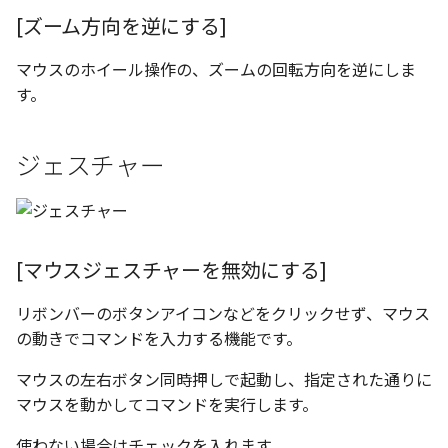
編集ハンドルでの上限/下
示設定
ツール
ストレッチ
[ズーム方向を逆にする]
設定の強化
空の表
DWGファイル の関連付け
サーフェス
削除
マウスのホイール操作の、ズームの回転方向を逆にしま
サーフェスの G2タイプ の
化
略図ねじ山
す。
ポート
3D曲線
部分削除
テキスト編集の強化
配置拘束時にグローバル
ジェスチャー
3D曲線を編集
トリム
系を参照
複数のファイルを一括で
3D曲線の拘束
延長
配置拘束-フォロワー/カム
寸法の整列 機能の追加
束の強化
オブジェクトから3D曲線
面取り/フィレット
[マウスジェスチャーを無効にする]
オンラインヘルプ の使用
を作成
パラメーター Excel連携時
回転
リボンバーのボタンアイコンなどをクリックせず、マウス
レイアウト変更
ダイアログ非表示設定
面の直接編集
の動きでコマンドを入力する機能です。
グループ
配管機能の追加
マウスの左右ボタン同時押しで起動し、指定された通りに
ストラクチャパーツ の ボ
板金
マウスを動かしてコマンドを実行します。
ィ の色で投影
雲マーク
TriBall [点からの距離を編
SmartPaint
使わない場合はチェックを入れます。
で寸法拘束を作成