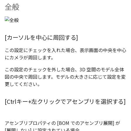
選択
い、単位設定画面の表示
[ズーム方向を逆にする]
の強化
を追加
図枠と表題欄の置き換え
ネットワークライセンス
注釈
長方形 の作図方法の追加
全般
かしい
Smart Dimension で Ctrl
関連付けされたボディの
ストラクチャパーツにつ
DWG/DXF とシェイプフ
データ
非表示・編集の制限
挿入
六角穴付ボルトをインポート
その他
リンクコピーについて
隙間チェック
面間フィレット
スプライン
回転
留め継ぎを追加
破断面
放射寸法
ノック穴記号
円弧
補助図
連続寸法
雲マーク
ーを押した際のアンカー
ォルトファイル名の改善
属性情報の一括設定 での
ジェスチャー
トの準備
DWG/DXFのインポートの
エッジ端に関連付けられ
投影図ごとのラベル表示
評価版 アクティベーション
スケッチ
ハッチング の強化
示改善
索機能
その他の表示不具合
化
ないベンドのサポート
アクティブに設定
スナップ – スナップとグリッ
測定ツール
寸法
アセンブリ
パターン（配列）につい
再生成
凝固
らせん
閉じた角を追加
トリミング
3 点角度寸法
図面注記
ポリライン
詳細図
寸法レイアウトの変更
回転
[マウスジェスチャーを無効
DWG/DXF ファイルを開く
穴リスト の表示内容の強
ライセンス形態
ド
シートの選択
ブロックのカウント機能
[カーソルを中心に周回する]
エクスポートオプション
CAXA 部品表の順番が変わ
にする]
板金パーツ変換時のプロ
内部リンク
加
プロパティ
製図記号
投影図・アイソメ図を作成
TriBallのみ移動モード
表示を再作成
縫合
サーフェス上のスプライ
ベンドノッチを作成
相対ビュー
連続角度寸法
平行線
カスタム詳細図
公差を入れる
拡大/縮小
フォルト設定の追加
てしまう
ィ情報
図枠/表題欄の分解
追加した投影図の尺度
スナップ - 極ガイド
図面の印刷
この設定にチェックを入れた場合、表示画面の中央を中心
要素の置き換え
ブロック関連のコマンド
外部保存・挿入
作図
練習問題 1
抑制[非表示]
パッチ
動的フィレット
パンチベンドを作成
図の移動
ハーフ寸法
中心線
全体図
寸法の破綻
オフセット
にカメラが周回します。
アセンブリレベルでの [ア
CAXA 投影が遅い場合
ストックテーブルのソート
レイアウト設定
化
部品表の編集機能の強化
スナップ – オブジェクト ス
DWG/DXF形式にエクスポー
ティブに設定]
フィルタリング
ナップ
ト
2D スケッチ
印刷
練習問題 2
ゴーストパーツに設定
Triballで点を挿入
ベンドを展開/ベンドの展
投影図の構成要素のレイ
テーパ寸法
環状中心線
図のトリミング
中心マーク
ミラー
この設定のチェックを外した場合、3D 空間のモデル全体
Windows のシステムの確
テキストの調整/新規作成
表題欄情報のインポート/
寸法を一時的に非表示に
解除
を指定
図の中央で周回します。モデルの大きさに応じて設定を変
中心線と形状の異なる断
とトラブル問診票の記入
展開パーツ の曲げ部設定
クスポート
3Dインターフェース - 投影図
スタイルとレイヤー
押し出し
レイヤーの表示/非表示、印
シェイプを合体
大径円半径寸法
正多角形
省略図
中心線
延長
更してください。
形を使用したロフトの改
図枠/表題欄の定義と保存
プロパティ情報とハッチ
刷の制限
クイックベンド
投影レイヤーの選択/変更
留め継ぎを追加 の正確性
一括寸法 の追加
の関連付け
3Dインターフェース - 略図ね
カタログ
スピン
面を IntelliShape に変換
曲率半径寸法
点
編集
テキスト
分割/トリム
[Ctrlキー+左クリックでアセンブリを選択する]
干渉チェックでの直接編
強化
じ山
図枠/表題欄の属性定義
設定の初期化
コーナーブレーク
投影図を修正する
除外設定の追加
座標寸法 の関連付け
ラベルの位置をリセット
2D ドローイングと CAXA
スイープ
ソリッドに変換
寸法レイアウトの変更
ハッチング
更新
引出線付きテキスト
フィレット/面取り
3Dインターフェース - 寸法
Draft（2D ドラフト）の違い
マッチングルールの作成
2D ドローイングと CAXA
ソリッド/サーフェス展開
線の非表示/再表示
パーツの [ベンド/ツイスト
アセンブリプロパティの [BOM でのアセンブリ展開] が
寸法許容差 の位置設定
アイテム番号のアルファ
Draft（2D ドラフト）の違い
ーツを作成
ロフト
グループ化
公差を入れる
塗りつぶし
レンダリング、シェーデ
ノック穴記号
グループ化/シェイプを結
機能の追加
[展開しない] に設定されている場合
ト表示
3D インターフェース - 部品
曲線のプロパティ
グ