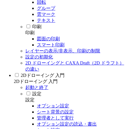
回転
グループ
雲マーク
テキスト
印刷
印刷
図面の印刷
スマート印刷
レイヤーの表示/非表示、印刷の制限
設定の初期化
2D ドローイングと CAXA Draft（2D ドラフト）
の違い
2Dドローイング 入門
2Dドローイング 入門
起動と終了
設定
設定
オプション設定
シート背景の設定
管理者として実行
オプション設定の読込・書出