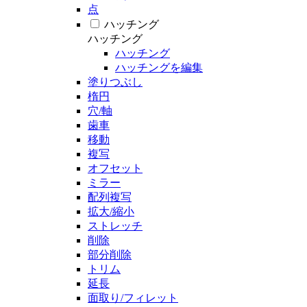
点
ハッチング
ハッチング
ハッチング
ハッチングを編集
塗りつぶし
楕円
穴/軸
歯車
移動
複写
オフセット
ミラー
配列複写
拡大/縮小
ストレッチ
削除
部分削除
トリム
延長
面取り/フィレット