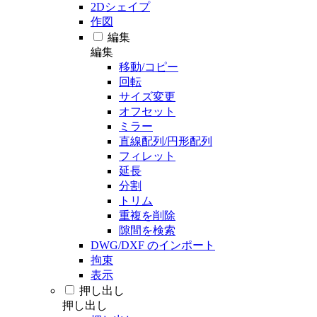
2Dシェイプ
作図
編集
編集
移動/コピー
回転
サイズ変更
オフセット
ミラー
直線配列/円形配列
フィレット
延長
分割
トリム
重複を削除
隙間を検索
DWG/DXF のインポート
拘束
表示
押し出し
押し出し