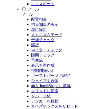
エクスポート
ツール
ツール
配置拘束
拘束関係の表示
親に固定
メカニズムモード
干渉チェック
解析
√aエラーチェック
隙間チェック
再生成
表示を再作成
抑制[非表示]
ゴーストパーツに設定
シェイプを合体
面を IntelliShape に変換
ソリッドに変換
グループ化
アンカーを移動
サイズボックスをリセット