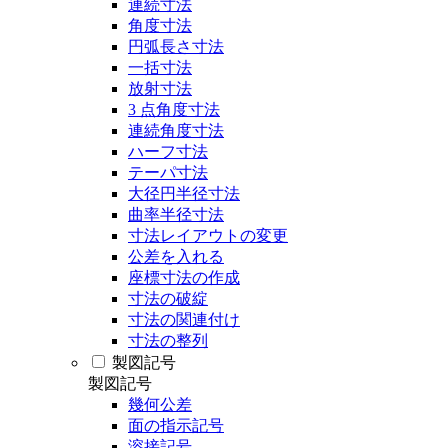
連続寸法
角度寸法
円弧長さ寸法
一括寸法
放射寸法
3 点角度寸法
連続角度寸法
ハーフ寸法
テーパ寸法
大径円半径寸法
曲率半径寸法
寸法レイアウトの変更
公差を入れる
座標寸法の作成
寸法の破綻
寸法の関連付け
寸法の整列
製図記号
製図記号
幾何公差
面の指示記号
溶接記号