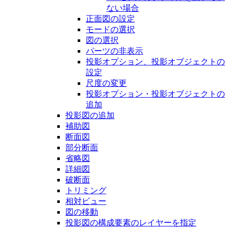
ない場合
正面図の設定
モードの選択
図の選択
パーツの非表示
投影オプション、投影オブジェクトの
設定
尺度の変更
投影オプション・投影オブジェクトの
追加
投影図の追加
補助図
断面図
部分断面
省略図
詳細図
破断面
トリミング
相対ビュー
図の移動
投影図の構成要素のレイヤーを指定