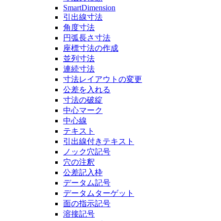
SmartDimension
引出線寸法
角度寸法
円弧長さ寸法
座標寸法の作成
並列寸法
連続寸法
寸法レイアウトの変更
公差を入れる
寸法の破綻
中心マーク
中心線
テキスト
引出線付きテキスト
ノック穴記号
穴の注釈
公差記入枠
データム記号
データムターゲット
面の指示記号
溶接記号