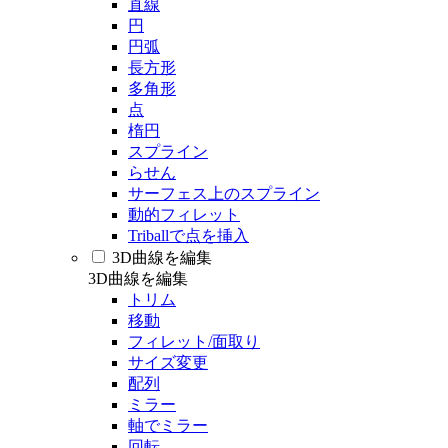
直線
円
円弧
長方形
多角形
点
楕円
スプライン
らせん
サーフェス上のスプライン
動的フィレット
Triballで点を挿入
3D曲線を編集
3D曲線を編集
トリム
移動
フィレット/面取り
サイズ変更
配列
ミラー
軸でミラー
回転