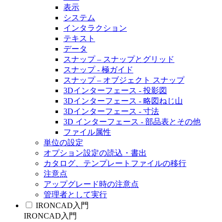
表示
システム
インタラクション
テキスト
データ
スナップ – スナップとグリッド
スナップ - 極ガイド
スナップ – オブジェクト スナップ
3Dインターフェース - 投影図
3Dインターフェース - 略図ねじ山
3Dインターフェース - 寸法
3D インターフェース - 部品表とその他
ファイル属性
単位の設定
オプション設定の読込・書出
カタログ、テンプレートファイルの移行
注意点
アップグレード時の注意点
管理者として実行
IRONCAD入門
IRONCAD入門