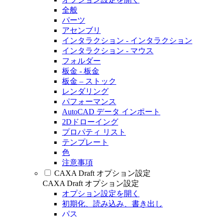
全般
パーツ
アセンブリ
インタラクション - インタラクション
インタラクション - マウス
フォルダー
板金 - 板金
板金 – ストック
レンダリング
パフォーマンス
AutoCAD データ インポート
2Dドローイング
プロパティ リスト
テンプレート
色
注意事項
CAXA Draft オプション設定
CAXA Draft オプション設定
オプション設定を開く
初期化、読み込み、書き出し
パス