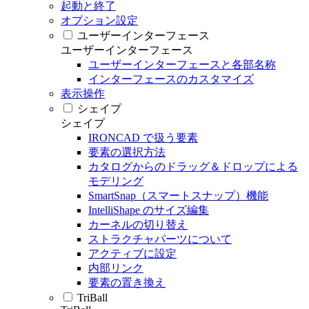
起動と終了
オプション設定
ユーザーインターフェース
ユーザーインターフェース
ユーザーインターフェースと各部名称
インターフェースのカスタマイズ
表示操作
シェイプ
シェイプ
IRONCAD で扱う要素
要素の選択方法
カタログからのドラッグ＆ドロップによる
モデリング
SmartSnap（スマートスナップ）機能
IntelliShape のサイズ編集
カーネルの切り替え
ストラクチャパーツについて
アクティブに設定
内部リンク
要素の置き換え
TriBall