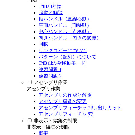
TriBall
TriBallとは
起動と解除
軸ハンドル（直線移動）
平面ハンドル（面移動）
中心ハンドル（点移動）
向きハンドル（向きの変更）
回転
リンクコピーについて
パターン（配列）について
TriBallのみ移動モード
練習問題 1
練習問題 2
アセンブリ作業
アセンブリ作業
アセンブリの作成と解除
アセンブリ構造の変更
アセンブリフィーチャ 押し出しカット
アセンブリフィーチャ 穴
非表示・編集の制限
非表示・編集の制限
概要