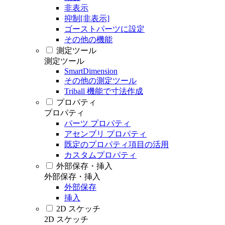
非表示
抑制[非表示]
ゴーストパーツに設定
その他の機能
測定ツール
測定ツール
SmartDimension
その他の測定ツール
Triball 機能で寸法作成
プロパティ
プロパティ
パーツ プロパティ
アセンブリ プロパティ
既定のプロパティ項目の活用
カスタムプロパティ
外部保存・挿入
外部保存・挿入
外部保存
挿入
2D スケッチ
2D スケッチ