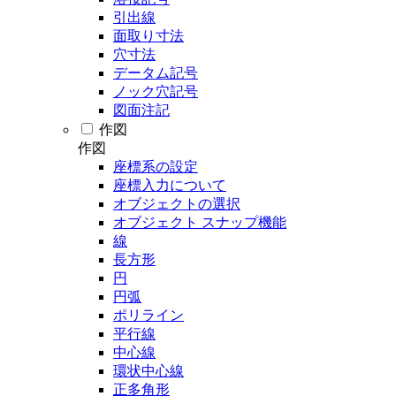
引出線
面取り寸法
穴寸法
データム記号
ノック穴記号
図面注記
作図
作図
座標系の設定
座標入力について
オブジェクトの選択
オブジェクト スナップ機能
線
長方形
円
円弧
ポリライン
平行線
中心線
環状中心線
正多角形