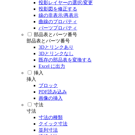
投影レイヤーの選択/変更
投影図を修正する
線の非表示/再表示
曲線のプロパティ
パーツプロパティ
部品表とパーツ番号
部品表とパーツ番号
3Dとリンクあり
3Dとリンクなし
既存の部品表を変換する
Excel に出力
挿入
挿入
ブロック
PDF読み込み
画像の挿入
寸法
寸法
寸法の種類
クイック寸法
並列寸法