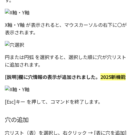
す。
表とその他
寸法の再関連付け
板金パーツを作成
ブール演算
アンカーを移動
座標寸法の作成
楕円
アセンブリレベルでのミ
図面作成時のシート設定
図のプロパティ
注意事項
パーツプロパティ
加
ファイル属性
ノック穴記号 の一括作成
ソリッドパーツから板金
パーツをシェル化
サイズボックスをリセッ
寸法の破綻
穴/軸
X軸・Y軸 が表示されると、マウスカーソルの右下に〇が
エッジ配列-最大距離での
ツを作成
3D寸法から自動作成
表示されます。
間隔 の追加
寸法に引出線を設定
注釈記号のテンプレート
面を勾配
パーツ/アセンブリ断面
寸法の関連付け
歯車
見積表
パーツからドローイングを作
TriBall で作成した配列に
テキスト の プロパティ名 
印刷時の グレー・透明度 
成
パーツを分割する
シーンブラウザを検索
寸法の整列
移動
円または円弧 を選択すると、選択した順に穴が穴リスト
からフィーチャを追加す
追加
定
に追加されます。
トリム
シェイプ プロパティ
複写
開始位置サポートによる
印刷ツール の PDF 出力設
[説明]欄に穴情報の表示が追加されました。
2025新機能
山機能の改善
エンボス
ゼブラストライプ
オフセット
DWF/DWXFファイル のサ
TriBall で作成した配列に
ート
ねじ山
結合点を挿入
ミラー
からリンクを作成する
[Esc]キー を押して、コマンドを終了します。
タッチスクリーンジェス
カタログ
COMPOSE データ変換
配列複写
シェル化の際にエラー箇
に対応
穴の追加
ハイライト表示
インポート/エクスポート
拡大/縮小
塗りつぶし/ハッチングの
穴リスト（表）を選択し、右クリック → [表に穴を追加]