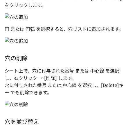
編集ハンドルでの上限/下
示設定
ツール
をクリックします。
ストレッチ
設定の強化
DWGファイル の関連付け
サーフェス
削除
サーフェスの G2タイプ の
化
円 または 円弧 を選択すると、穴リストに追加されます。
ポート
3D曲線
部分削除
テキスト編集の強化
配置拘束時にグローバル
3D曲線を編集
トリム
系を参照
複数のファイルを一括で
穴の削除
3D曲線の拘束
延長
配置拘束-フォロワー/カム
寸法の整列 機能の追加
シート上で、穴に付与された番号 または 中心線 を選択
束の強化
オブジェクトから3D曲線
面取り/フィレット
し、右クリック → [削除] します。
オンラインヘルプ の使用
を作成
穴に付与された番号 または 中心線 を選択し、[Delete]キ
パラメーター Excel連携時
回転
ー でも削除できます。
レイアウト変更
ダイアログ非表示設定
面の直接編集
グループ
配管機能の追加
ストラクチャパーツ の ボ
板金
ィ の色で投影
雲マーク
穴を並び替え
TriBall [点からの距離を編
SmartPaint
で寸法拘束を作成