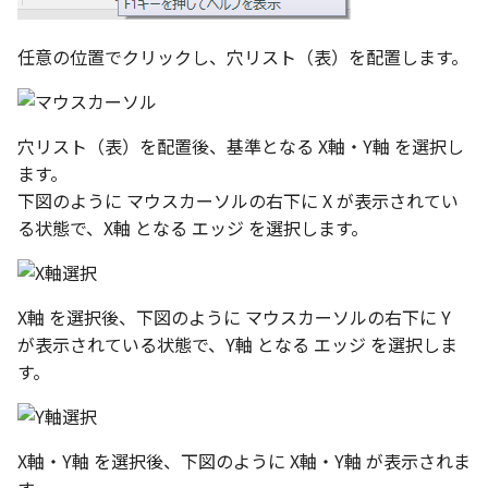
選択
い、単位設定画面の表示
の強化
を追加
図枠と表題欄の置き換え
ネットワークライセンス
フォルダー
溶接記号スタイル
長方形 の作図方法の追加
かしい
Smart Dimension で Ctrl
関連付けされたボディの
アップグレード時の注意点
ストラクチャパーツにつ
DWG/DXF とシェイプフ
非表示・編集の制限
挿入
補助図
雲マーク
六角穴付ボルトをインポート
その他
データ
リンクコピーについて
隙間チェック
面間フィレット
スプライン
回転
留め継ぎを追加
破断面
放射寸法
ノック穴記号
円弧
任意の位置でクリックし、穴リスト（表）を配置します。
ーを押した際のアンカー
ォルトファイル名の改善
属性情報の一括設定 での
トの準備
DWG/DXFのインポートの
エッジ端に関連付けられ
投影図ごとのラベル表示
評価版 アクティベーション
板金 - 板金
データム記号スタイル
ハッチング の強化
示改善
索機能
その他の表示不具合
化
ないベンドのサポート
管理者として実行
アクティブに設定
測定ツール
寸法
詳細図
回転
アセンブリ
スナップ – スナップとグ
パターン（配列）につい
再生成
凝固
らせん
閉じた角を追加
トリミング
3 点角度寸法
図面注記
ポリライン
DWG/DXF ファイルを開く
穴リスト の表示内容の強
ライセンス形態
板金 – ストック
ド
切断線（断面記号）スタ
ブロックのカウント機能
エクスポートオプション
CAXA 部品表の順番が変わ
板金パーツ変換時のプロ
内部リンク
加
プロパティ
製図記号
カスタム詳細図
拡大/縮小
投影図・アイソメ図を作成
TriBallのみ移動モード
表示を再作成
縫合
サーフェス上のスプライ
ベンドノッチを作成
相対ビュー
連続角度寸法
平行線
穴リスト（表）を配置後、基準となる X軸・Y軸 を選択し
フォルト設定の追加
てしまう
ィ情報
図枠/表題欄の分解
追加した投影図の尺度
レンダリング
スナップ - 極ガイド
バルーン（パーツ番号）
ます。
要素の置き換え
イル
ブロック関連のコマンド
外部保存・挿入
作図
全体図
オフセット
練習問題 1
抑制[非表示]
パッチ
動的フィレット
パンチベンドを作成
図の移動
ハーフ寸法
中心線
下図のように マウスカーソルの右下に X が表示されてい
アセンブリレベルでの [ア
CAXA 投影が遅い場合
ストックテーブルのソート
レイアウト設定
化
部品表の編集機能の強化
パフォーマンス
スナップ – オブジェクト 
る状態で、X軸 となる エッジ を選択します。
ティブに設定]
フィルタリング
ナップ
部品表スタイル
2D スケッチ
印刷
図のトリミング
ミラー
練習問題 2
ゴーストパーツに設定
Triballで点を挿入
ベンドを展開/ベンドの展
投影図の構成要素のレイ
テーパ寸法
環状中心線
Windows のシステムの確
テキストの調整/新規作成
表題欄情報のインポート/
寸法を一時的に非表示に
AutoCAD データ インポ
解除
を指定
中心線と形状の異なる断
とトラブル問診票の記入
展開パーツ の曲げ部設定
クスポート
3Dインターフェース - 投
表スタイル
押し出し
レイヤーの表示/非表示、印
省略図
延長
シェイプを合体
大径円半径寸法
正多角形
X軸 を選択後、下図のように マウスカーソルの右下に Y
形を使用したロフトの改
図枠/表題欄の定義と保存
プロパティ情報とハッチ
刷の制限
2Dドローイング
クイックベンド
投影レイヤーの選択/変更
が表示されている状態で、Y軸 となる エッジ を選択しま
留め継ぎを追加 の正確性
一括寸法 の追加
の関連付け
3Dインターフェース - 略
ベンド線スタイル
スピン
編集
分割/トリム
面を IntelliShape に変換
曲率半径寸法
点
す。
干渉チェックでの直接編
強化
じ山
図枠/表題欄の属性定義
設定の初期化
プロパティ リスト
コーナーブレーク
投影図を修正する
除外設定の追加
座標寸法 の関連付け
ラベルの位置をリセット
スイープ
更新
フィレット/面取り
ソリッドに変換
寸法レイアウトの変更
ハッチング
3Dインターフェース - 寸
マッチングルールの作成
2D ドローイングと CAXA
テンプレート
ソリッド/サーフェス展開
線の非表示/再表示
パーツの [ベンド/ツイスト
寸法許容差 の位置設定
アイテム番号のアルファ
Draft（2D ドラフト）の違い
ーツを作成
ロフト
レンダリング、シェーディン
グループ化/シェイプを結合
X軸・Y軸 を選択後、下図のように X軸・Y軸 が表示されま
グループ化
公差を入れる
塗りつぶし
機能の追加
ト表示
3D インターフェース - 部
グ
色
曲線のプロパティ