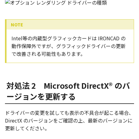
テキストドロップ時に編
表とその他
ショートカットキー
板金パーツを作成
ブール演算
アンカーを移動
座標寸法の作成
楕円
穴の注釈
グループ化/シェイプを結
態にする
注意事項
パーツプロパティ
図のプロパティ
ファイル属性
ソリッドパーツから板金
パーツをシェル化
サイズボックスをリセッ
寸法の破綻
穴/軸
公差記入枠
配管の中心線を投影
ツを作成
投影図ツリーで表示/非表
3D寸法から自動作成
などを変更
面を勾配
パーツ/アセンブリ断面
寸法の関連付け
歯車
データム記号
Intel等の内蔵型グラフィックカードは IRONCAD の
部品表に配管長さを表示
見積表
パーツからドローイング
動作保障外ですが、グラフィックドライバーの更新
成
パーツを分割する
シーンブラウザを検索
寸法の整列
移動
データムターゲット
で改善される可能性もあります。
フィーチャの隠線表示の
トリム
シェイプ プロパティ
複写
面の指示記号
エンボス
対処法 2 Microsoft DirectX® のバ
ゼブラストライプ
オフセット
溶接記号
ージョンを更新する
ねじ山
結合点を挿入
ミラー
ハッチング
ドライバーの変更を試しても表示の不具合が起こる場合、
カタログ
COMPOSE データ変換
配列複写
穴リスト
DirectX のバージョンをご確認の上、最新のバージョンに
更新してください。
インポート/エクスポート
拡大/縮小
デザインバリエーション
ト