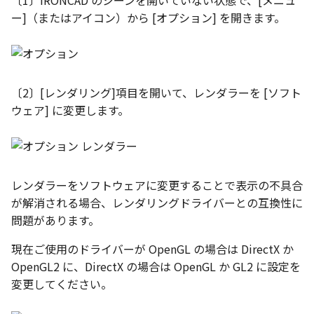
〔1〕IRONCAD のシーンを開いていない状態で、[メニュ
ト配置設定
ネットワークライセンス
注釈
フォルダー
レイヤーのフリーズ/解除
ー]（またはアイコン）から [オプション] を開きます。
体積の単位を密度から参
アップグレード時の注意点
ストラクチャパーツにつ
DWG/DXF とシェイプフ
能の追加
非表示・編集の制限
挿入
六角穴付ボルトをインポート
その他
データ
リンクコピーについて
隙間チェック
面間フィレット
スプライン
回転
留め継ぎを追加
破断面
放射寸法
ノック穴記号
円弧
補助図
連続寸法
雲マーク
トの準備
寸法作成時にスタイルを
評価版 アクティベーション
スケッチ
板金 - 板金
複数選択時にカタログに
管理者として実行
アクティブに設定
溶接記号の JIS 規格更新
測定ツール
寸法
アセンブリ
スナップ – スナップとグ
パターン（配列）につい
再生成
凝固
らせん
閉じた角を追加
トリミング
3 点角度寸法
図面注記
ポリライン
詳細図
寸法レイアウトの変更
回転
登録
DWG/DXF ファイルを開く
PDF 出力時の画像の表示
ライセンス形態
シートの選択
板金 – ストック
ド
内部リンク
寸法許容差の位置設定の
プロパティ
製図記号
投影図・アイソメ図を作成
TriBallのみ移動モード
表示を再作成
縫合
サーフェス上のスプライ
ベンドノッチを作成
相対ビュー
連続角度寸法
平行線
カスタム詳細図
公差を入れる
拡大/縮小
〔2〕[レンダリング]項目を開いて、レンダラーを [ソフト
3D 曲線 - 中心点の拘束
図枠/表題欄の分解
テキスト選択時にプロパ
図面の印刷
レンダリング
スナップ - 極ガイド
ウェア] に変更します。
を表示
要素の置き換え
面の指示記号の個別設定
外部保存・挿入
作図
練習問題 1
抑制[非表示]
パッチ
動的フィレット
パンチベンドを作成
図の移動
ハーフ寸法
中心線
全体図
寸法の破綻
オフセット
レイアウト設定
DWG/DXF形式にエクスポー
パフォーマンス
スナップ – オブジェクト 
キー操作でシート切り替
ト
ナップ
寸法編集時のカスタム記
2D スケッチ
印刷
練習問題 2
ゴーストパーツに設定
Triballで点を挿入
ベンドを展開/ベンドの展
投影図の構成要素のレイ
テーパ寸法
環状中心線
図のトリミング
中心マーク
ミラー
テキストの調整/新規作成
登録
AutoCAD データ インポ
解除
を指定
レンダラーをソフトウェアに変更することで表示の不具合
2D ドローイングブラウザ
スタイルとレイヤー
3Dインターフェース - 投
押し出し
レイヤーの表示/非表示、印
シェイプを合体
自動ルート
大径円半径寸法
正多角形
省略図
中心線
延長
が解消される場合、レンダリングドライバーとの互換性に
追加
図枠/表題欄の定義と保存
画像の透明度設定
刷の制限
2Dドローイング
クイックベンド
投影レイヤーの選択/変更
問題があります。
カタログ
3Dインターフェース - 略
スピン
面を IntelliShape に変換
曲率半径寸法
点
編集
テキスト
分割/トリム
図面の一括作成の既定の
じ山
図枠/表題欄の属性定義
選択フィルターのデフォ
設定の初期化
プロパティ リスト
コーナーブレーク
投影図を修正する
現在ご使用のドライバーが OpenGL の場合は DirectX か
プレート設定
設定
2D ドローイングと CAXA
スイープ
ソリッドに変換
寸法レイアウトの変更
ハッチング
更新
引出線付きテキスト
フィレット/面取り
OpenGL2 に、DirectX の場合は OpenGL か GL2 に設定を
Draft（2D ドラフト）の違い
3Dインターフェース - 寸
マッチングルールの作成
2D ドローイングと CAXA
テンプレート
ソリッド/サーフェス展開
線の非表示/再表示
変更してください。
断面位置を割合で設定
Draft（2D ドラフト）の違い
ーツを作成
ロフト
グループ化
公差を入れる
塗りつぶし
レンダリング、シェーデ
ノック穴記号
TriBall
3D インターフェース - 部
色
曲線のプロパティ
グ