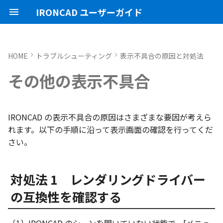
IRONCAD ユーザーガイド
HOME
トラブルシューティング
表示不具合の原因と対処法
IRONCAD の動作環境
IRONCADオプション設定
起動と終了
起動と終了
起動と終了
新規シーンを開く
モデリング機能の改善
対処法 1 レンダリングドライ
アクティベーション
アップグレード
管理ツールのタイプ
購入ライセンス
オプション設定を開く
オプション設定を開く
ユーザーインターフェー
IRONCAD で扱う要素
TriBallとは
アセンブリの作成と解除
概要
SmartDimension
パーツ プロパティ
外部保存
2Dシェイプ
押し出し
スピン
スイープ
ロフト
エンボス
ねじ山
カタログ
インポート
配置拘束
サーフェスを作成
直線
トリム
3D曲線に寸法を指定
3D 曲線を編集
面を移動
展開/展開解除
スポイトへ抽出
配管コマンド
ユーザーインターフェー
表示操作
CAXA Draft のテンプレー
投影図の作成
3Dとリンクあり
ブロック
寸法の種類
幾何公差
座標系の設定
図面の印刷
オプション設定
ユーザーインターフェー
図枠テンプレートの保存
投影図の作成
部品表テンプレートの保
寸法の種類
ポリライン
スタイルとレイヤー
カタログ
3D/2D を複数モニターで
スケッチ内で押し出し領
PMI のカタログ登録
異なる長さのベンドに閉
同一線上の中心線を作成
配置用の TriBall の追加
移行ツールの追加
トランスレーターの強化
その他の表示不具合
バーの互換性を確認する
各部名称
各部名称
ついて
各部名称
する
選択
角を追加
インストール
CAXA Draft オプション設
オプション設定
オプション設定
設定
パーツ 1 を作成
スケッチ機能の改善
PC移行
ライセンスの確認方法(US
USBタイプ
TERMライセンス
全般
初期化、読み込み、書き
要素の選択方法
起動と解除
アセンブリ構造の変更
非表示
その他の測定ツール
アセンブリ プロパティ
挿入
作図
押し出しウィザード
スピンウィザード
スイープウィザード
ロフトウィザード
ラップエンボス
略図ねじ山
カタログセット
エクスポート
拘束関係の表示
スピン サーフェス
円
移動
3D曲線に拘束を設定
3D 曲線を作成
面を削除
ロフト
今すぐレンダリング
配管の作成例
シートの切り替え
投影図の追加
3Dとリンクなし
PDF読み込み
クイック寸法
面の指示記号
座標入力について
スマート印刷
シート背景の設定
図枠テンプレートのカタ
投影図の追加
バルーンの作成
SmartDimension
2点、接線、垂線
スタイルの設定
カタログセット
長方形の作図機能の強化
図面の一括作成で表示構
一括保存機能がカタログ
定
対処法 2 Microsoft DirectX®
インターフェースのカス
インターフェースのカス
テンプレートの作成手順
インターフェースのカス
化
パラメーターのクイック
平行線間のフィレット作
スケッチベンドで作成し
サポート
イルに対応
のバージョンを更新する
イズ
イズ
イズ
デルを延長
アンインストール
ユーザーインターフェース
ユーザーインターフェース
ユーザーインターフェース
パーツ 2 を作成
PMI の改善
ライセンスの確認方法(ス
ソフトウェアタイプ
パーツ
パス
カタログからのドラッグ
軸ハンドル（直線移動）
アセンブリミラー
抑制[非表示]
Triball 機能で寸法作成
既定のプロパティ項目の
編集
簡単押し出し
簡単スピン
簡単スイープ
簡単ロフト
お気に入りカタログ
親に固定
スイープ サーフェス
円弧
フィレット/面取り
交差曲線
面をマッチ
スケッチベンドの作成
アニメーション
補助図
既存の部品表を変換する
画像の挿入
並列寸法
溶接記号
オブジェクトの選択
管理者として実行
断面図
3D とリンクした部品表を
引出線寸法
四角形・多角形
レイヤーの設定
アイテムの入れ替え
ポリラインの反転機能の
IRONCAD の表示不具合の原因はさまざまな要因が考えら
単位の設定
ンドアロン)
ロップによるモデリング
JIS の BLANK テンプレー
成する
外部リンクモデルを別フ
カムの断面図作成機能
自動寸法の設定を追加
れます。以下の手順に沿って表示画面の確認を行ってくだ
対処法 3 グラフィックカード
を開く
ルとしてミラーコピー
2D 投影時にベンド線を分
ライセンスタイプ
表示操作
表示
図枠テンプレート
ねじ穴を作成
板金機能の改善
アセンブリ
表示
平面ハンドル（面移動）
アセンブリフィーチャ 押
ゴーストパーツに設定
カスタムプロパティ
DWG/DXF のインポート
選択した面を押し出し
スケッチを抽出
スケッチを抽出
ガイドラインを使用した
パーツの入れ替え
メカニズムモード
ロフト サーフェス
長方形
サイズ変更
投影曲線
面をオフセット
切り抜き
テクスチャ
断面図
Excel に出力
連続寸法
引出線
オブジェクト スナップ機
オプション設定の読込・
部分断面
角度寸法
円
カタログの右クリックメ
多角形の作図方法の追加
さい。
のドライバーのバージョンを
オプション設定の読込・書出
SmartSnap（スマートス
出しカット
ト
Excel に出力
ー
中心マークの表示設定
更新する
ップ）機能
レイヤーの定義
押し出し方向反転のショ
パーツレベルのベンド設
スタンドアロンライセン
シェイプ
テンプレートの作成
3D モデルの投影
パーツ 3 を作成
CAXAドラフトの改善
インタラクション - イン
システム
中心ハンドル（点移動）
その他の機能
拘束
スケッチを抽出
ProActiveBOM
干渉チェック
ルールド サーフェス
多角形
配列
曲線をラップ
面の半径を編集
成形ツール
バンプ
部分断面
角度寸法
面取り寸法
線
シート設定
図の更新
円弧長さ寸法
円弧
表のセルに特殊文字を挿
対処法 1 レンダリングドライバー
カットキー
適用
ス
カタログ、テンプレートファ
クション
アセンブリフィーチャ 穴
スケッチを抽出
自動寸法の穴数算出機能
イルの移行
IntelliShape のサイズ編
スタイルの設定
善
TriBall
3D モデルの投影
部品表とバルーン（パー
斜め穴を作成
2Dドローイングの改善
インタラクション
向きハンドル（向きの変
表示
カタログの右クリックメ
解析
面からサーフェスを作成
点
ミラー
アイソパラメトリック曲
面を分割
ベンド角
ライトを挿入
省略図
円弧長さ寸法
穴寸法
長方形
図枠の変更
座標寸法の作成
楕円
塗りつぶし・グラデーシ
の互換性を確認する
干渉チェック除外リスト
モバイルライセンス
ツ番号）
インタラクション - マウス
ベンド
ー
の透明度設定
括除外設定
注意点
カーネルの切り替え
テンプレートの保存
テキストボックス内のテ
アセンブリ作業
部品表とパーツ番号
フィーチャを編集
システム
テキスト
回転
√aエラーチェック
メッシュサーフェス
楕円
軸でミラー
ブリッジ曲線
コーナーリリーフを作成
カメラ
詳細図
一括寸法
データム記号
円
破断面
並列寸法
スプライン