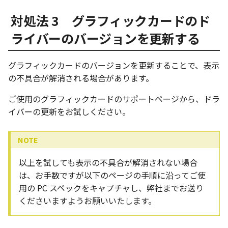
ツール
ストレッチ
対処法 3 グラフィックカードのド
空の表
サーフェス
削除
ライバーのバージョンを更新する
略図ねじ山
3D曲線
部分削除
グラフィックカードのバージョンを更新することで、表示
の不具合が解消される場合があります。
3D曲線を編集
トリム
ご使用のグラフィックカードのサポートページから、ドラ
3D曲線の拘束
延長
イバーの更新をお試しください。
オブジェクトから3D曲線
面取り/フィレット
を作成
回転
以上を試しても表示の不具合が解消されない場合
面の直接編集
は、お手数ですが以下のページの手順に沿ってご使
グループ
用の PC スペックをキャプチャし、弊社までお送り
板金
くださいますようお願いいたします。
雲マーク
SmartPaint