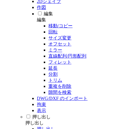
2Dシェイプ
作図
編集
編集
移動/コピー
回転
サイズ変更
オフセット
ミラー
直線配列/円形配列
フィレット
延長
分割
トリム
重複を削除
隙間を検索
DWG/DXF のインポート
拘束
表示
押し出し
押し出し
押し出し