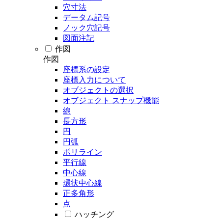
穴寸法
データム記号
ノック穴記号
図面注記
作図
作図
座標系の設定
座標入力について
オブジェクトの選択
オブジェクト スナップ機能
線
長方形
円
円弧
ポリライン
平行線
中心線
環状中心線
正多角形
点
ハッチング