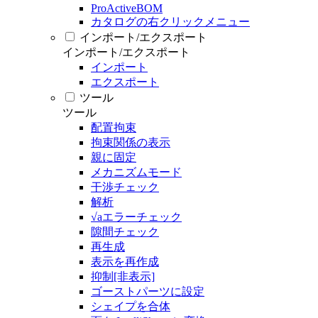
ProActiveBOM
カタログの右クリックメニュー
インポート/エクスポート
インポート/エクスポート
インポート
エクスポート
ツール
ツール
配置拘束
拘束関係の表示
親に固定
メカニズムモード
干渉チェック
解析
√aエラーチェック
隙間チェック
再生成
表示を再作成
抑制[非表示]
ゴーストパーツに設定
シェイプを合体