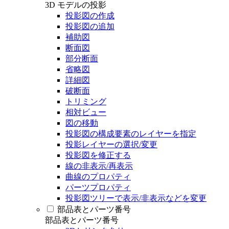
3D モデルの投影
投影図の作成
投影図の追加
補助図
断面図
部分断面
省略図
詳細図
破断面
トリミング
相対ビュー
図の移動
投影図の構成要素のレイヤーを指定
投影レイヤーの選択/変更
投影図を修正する
線の非表示/再表示
曲線のプロパティ
パーツプロパティ
投影図ツリーで表示/非表示などを変更
部品表とパーツ番号
部品表とパーツ番号