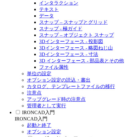
インタラクション
テキスト
データ
スナップ – スナップとグリッド
スナップ - 極ガイド
スナップ – オブジェクト スナップ
3Dインターフェース - 投影図
3Dインターフェース - 略図ねじ山
3Dインターフェース - 寸法
3D インターフェース - 部品表とその他
ファイル属性
単位の設定
オプション設定の読込・書出
カタログ、テンプレートファイルの移行
注意点
アップグレード時の注意点
管理者として実行
IRONCAD入門
IRONCAD入門
起動と終了
オプション設定