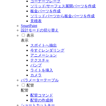
コーナーブレーク
ソリッド/サーフェス展開パーツを作成
板金パーツを作成
ソリッドパーツから板金パーツを作成
見積表
SmartPaint
設計モードの切り替え
表示
表示
スポイトへ抽出
今すぐレンダリング
アニメーション
テクスチャ
バンプ
ライトを挿入
カメラ
パラメーターテーブル
配管
配管
配管コマンド
配管の作成例
ショートカットキー