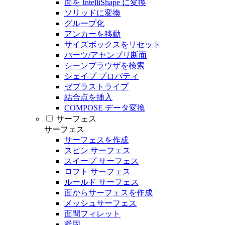
面を IntelliShape に変換
ソリッドに変換
グループ化
アンカーを移動
サイズボックスをリセット
パーツ/アセンブリ断面
シーンブラウザを検索
シェイプ プロパティ
ゼブラストライプ
結合点を挿入
COMPOSE データ変換
サーフェス
サーフェス
サーフェスを作成
スピン サーフェス
スイープ サーフェス
ロフト サーフェス
ルールド サーフェス
面からサーフェスを作成
メッシュサーフェス
面間フィレット
凝固