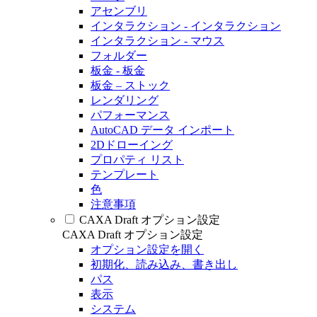
アセンブリ
インタラクション - インタラクション
インタラクション - マウス
フォルダー
板金 - 板金
板金 – ストック
レンダリング
パフォーマンス
AutoCAD データ インポート
2Dドローイング
プロパティ リスト
テンプレート
色
注意事項
CAXA Draft オプション設定
CAXA Draft オプション設定
オプション設定を開く
初期化、読み込み、書き出し
パス
表示
システム