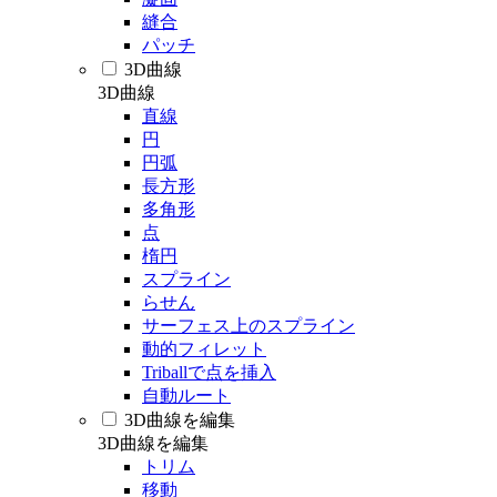
縫合
パッチ
3D曲線
3D曲線
直線
円
円弧
長方形
多角形
点
楕円
スプライン
らせん
サーフェス上のスプライン
動的フィレット
Triballで点を挿入
自動ルート
3D曲線を編集
3D曲線を編集
トリム
移動