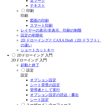
雲マーク
テキスト
印刷
印刷
図面の印刷
スマート印刷
レイヤーの表示/非表示、印刷の制限
設定の初期化
2D ドローイングと CAXA Draft（2D ドラフト）
の違い
ショートカットキー
2Dドローイング 入門
2Dドローイング 入門
起動と終了
設定
設定
オプション設定
シート背景の設定
管理者として実行
オプション設定の読込・書出
シート設定
ユーザーインターフェース