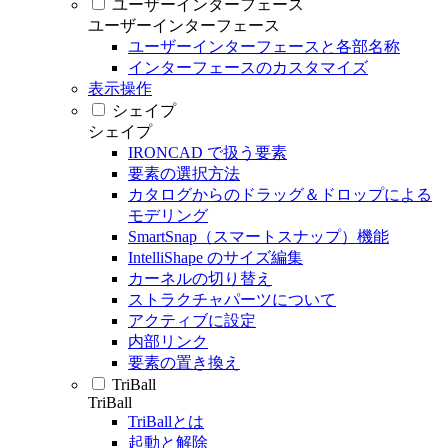
ユーザーインターフェース
ユーザーインターフェース
ユーザーインターフェースと各部名称
インターフェースのカスタマイズ
表示操作
シェイプ
シェイプ
IRONCAD で扱う要素
要素の選択方法
カタログからのドラッグ＆ドロップによる
モデリング
SmartSnap（スマートスナップ）機能
IntelliShape のサイズ編集
カーネルの切り替え
ストラクチャパーツについて
アクティブに設定
内部リンク
要素の置き換え
TriBall
TriBall
TriBallとは
起動と解除