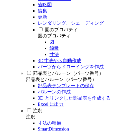
省略図
編集
更新
レンダリング、シェーディング
図のプロパティ
図のプロパティ
図
線種
寸法
3D寸法から自動作成
パーツからドローイングを作成
部品表とバルーン（パーツ番号）
部品表とバルーン（パーツ番号）
部品表テンプレートの保存
バルーンの作成
3D とリンクした部品表を作成する
Excel に出力
注釈
注釈
寸法の種類
SmartDimension