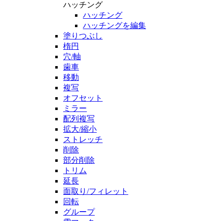
ハッチング
ハッチング
ハッチングを編集
塗りつぶし
楕円
穴/軸
歯車
移動
複写
オフセット
ミラー
配列複写
拡大/縮小
ストレッチ
削除
部分削除
トリム
延長
面取り/フィレット
回転
グループ