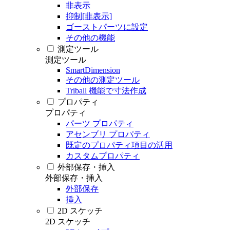
非表示
抑制[非表示]
ゴーストパーツに設定
その他の機能
測定ツール
測定ツール
SmartDimension
その他の測定ツール
Triball 機能で寸法作成
プロパティ
プロパティ
パーツ プロパティ
アセンブリ プロパティ
既定のプロパティ項目の活用
カスタムプロパティ
外部保存・挿入
外部保存・挿入
外部保存
挿入
2D スケッチ
2D スケッチ