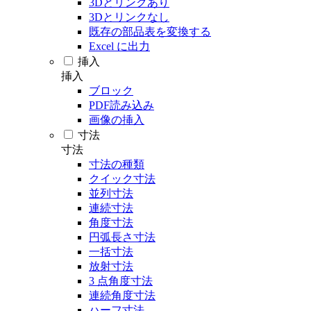
3Dとリンクあり
3Dとリンクなし
既存の部品表を変換する
Excel に出力
挿入
挿入
ブロック
PDF読み込み
画像の挿入
寸法
寸法
寸法の種類
クイック寸法
並列寸法
連続寸法
角度寸法
円弧長さ寸法
一括寸法
放射寸法
3 点角度寸法
連続角度寸法
ハーフ寸法