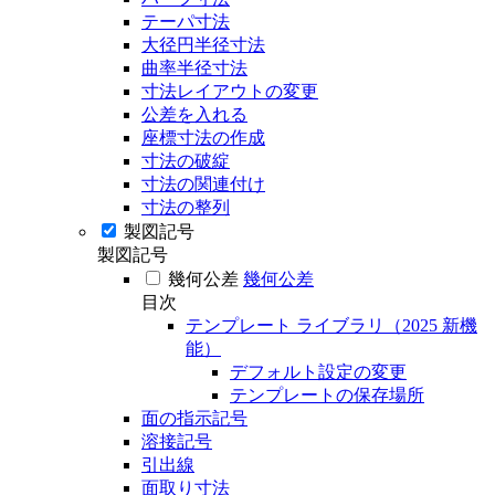
テーパ寸法
大径円半径寸法
曲率半径寸法
寸法レイアウトの変更
公差を入れる
座標寸法の作成
寸法の破綻
寸法の関連付け
寸法の整列
製図記号
製図記号
幾何公差
幾何公差
目次
テンプレート ライブラリ（2025 新機
能）
デフォルト設定の変更
テンプレートの保存場所
面の指示記号
溶接記号
引出線
面取り寸法