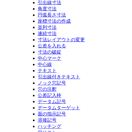
引出線寸法
角度寸法
円弧長さ寸法
座標寸法の作成
並列寸法
連続寸法
寸法レイアウトの変更
公差を入れる
寸法の破綻
中心マーク
中心線
テキスト
引出線付きテキスト
ノック穴記号
穴の注釈
公差記入枠
データム記号
データムターゲット
面の指示記号
溶接記号
ハッチング