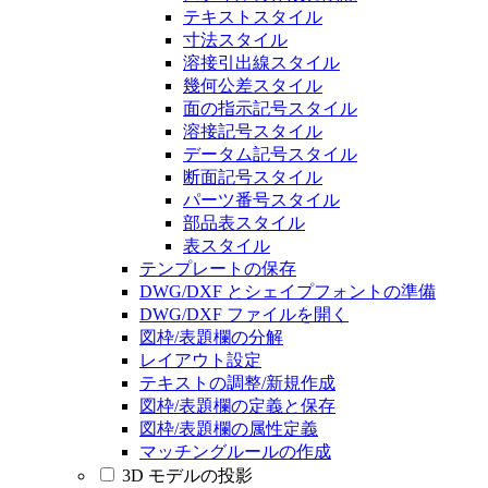
テキストスタイル
寸法スタイル
溶接引出線スタイル
幾何公差スタイル
面の指示記号スタイル
溶接記号スタイル
データム記号スタイル
断面記号スタイル
パーツ番号スタイル
部品表スタイル
表スタイル
テンプレートの保存
DWG/DXF とシェイプフォントの準備
DWG/DXF ファイルを開く
図枠/表題欄の分解
レイアウト設定
テキストの調整/新規作成
図枠/表題欄の定義と保存
図枠/表題欄の属性定義
マッチングルールの作成
3D モデルの投影