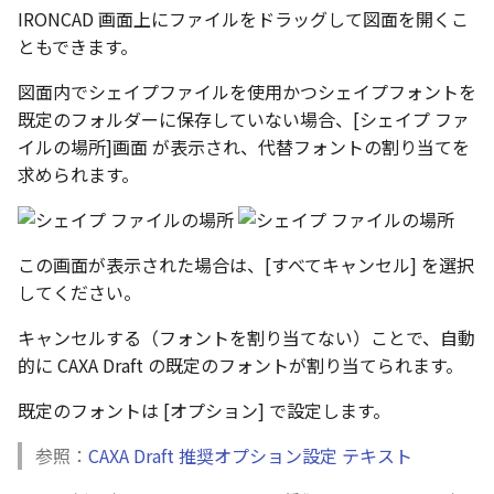
い、単位設定画面の表示
ト配置設定
ネットワークライセンス
注釈
フォルダー
レイヤーのフリーズ/解除
IRONCAD 画面上にファイルをドラッグして図面を開くこ
かしい
体積の単位を密度から参
アップグレード時の注意点
ストラクチャパーツにつ
能の追加
非表示・編集の制限
データム記号スタイル
破断面
放射寸法
ノック穴記号
円弧
六角穴付ボルトをインポート
その他
データ
リンクコピーについて
隙間チェック
面間フィレット
スプライン
回転
留め継ぎを追加
補助図
連続寸法
雲マーク
ともできます。
寸法作成時にスタイルを
評価版 アクティベーション
スケッチ
板金 - 板金
その他の表示不具合
複数選択時にカタログに
管理者として実行
アクティブに設定
溶接記号の JIS 規格更新
測定ツール
断面記号スタイル
トリミング
3 点角度寸法
図面注記
ポリライン
アセンブリ
スナップ – スナップとグ
パターン（配列）につい
再生成
凝固
らせん
閉じた角を追加
詳細図
寸法レイアウトの変更
回転
図面内でシェイプファイルを使用かつシェイプフォントを
登録
PDF 出力時の画像の表示
ライセンス形態
シートの選択
板金 – ストック
ド
既定のフォルダーに保存していない場合、[シェイプ ファ
CAXA 部品表の順番が変わ
内部リンク
寸法許容差の位置設定の
プロパティ
パーツ番号スタイル
相対ビュー
連続角度寸法
平行線
投影図・アイソメ図を作成
TriBallのみ移動モード
表示を再作成
縫合
サーフェス上のスプライ
ベンドノッチを作成
カスタム詳細図
公差を入れる
拡大/縮小
イルの場所]画面 が表示され、代替フォントの割り当てを
てしまう
3D 曲線 - 中心点の拘束
テキスト選択時にプロパ
図面の印刷
レンダリング
スナップ - 極ガイド
求められます。
を表示
要素の置き換え
面の指示記号の個別設定
外部保存・挿入
部品表スタイル
図の移動
ハーフ寸法
中心線
練習問題 1
抑制[非表示]
パッチ
動的フィレット
パンチベンドを作成
全体図
寸法の破綻
オフセット
CAXA 投影が遅い場合
DWG/DXF形式にエクスポー
パフォーマンス
スナップ – オブジェクト 
キー操作でシート切り替
ト
ナップ
寸法編集時のカスタム記
2D スケッチ
表スタイル
投影図の構成要素のレイヤー
テーパ寸法
環状中心線
練習問題 2
ゴーストパーツに設定
Triballで点を挿入
ベンドを展開/ベンドの展
図のトリミング
中心マーク
ミラー
この画面が表示された場合は、[すべてキャンセル] を選択
Windows のシステムの確
登録
を指定
AutoCAD データ インポ
解除
してください。
とトラブル問診票の記入
2D ドローイングブラウザ
スタイルとレイヤー
3Dインターフェース - 投
押し出し
大径円半径寸法
正多角形
シェイプを合体
自動ルート
省略図
中心線
延長
追加
画像の透明度設定
投影レイヤーの選択/変更
2Dドローイング
クイックベンド
キャンセルする（フォントを割り当てない）ことで、自動
カタログ
3Dインターフェース - 略
スピン
曲率半径寸法
点
面を IntelliShape に変換
編集
テキスト
分割/トリム
的に CAXA Draft の既定のフォントが割り当てられます。
図面の一括作成の既定の
じ山
選択フィルターのデフォ
投影図を修正する
プロパティ リスト
コーナーブレーク
プレート設定
既定のフォントは [オプション] で設定します。
設定
2D ドローイングと CAXA
スイープ
寸法レイアウトの変更
ハッチング
ソリッドに変換
更新
引出線付きテキスト
フィレット/面取り
Draft（2D ドラフト）の違い
3Dインターフェース - 寸
線の非表示/再表示
テンプレート
ソリッド/サーフェス展開
参照：
CAXA Draft 推奨オプション設定 テキスト
断面位置を割合で設定
ーツを作成
ロフト
公差を入れる
塗りつぶし
グループ化
レンダリング、シェーデ
ノック穴記号
TriBall
3D インターフェース - 部
曲線のプロパティ
色
グ