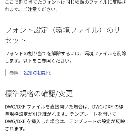
ここで割り当てたフォントは同じ種類のファイルに反映さ
テキストドロップ時に編
表とその他
板金パーツを作成
ブール演算
座標寸法の作成
楕円
アンカーを移動
穴の注釈
グループ化/シェイプを結
れます。ご注意ください。
態にする
パーツプロパティ
注意事項
図のプロパティ
ファイル属性
ソリッドパーツから板金
パーツをシェル化
寸法の破綻
穴/軸
サイズボックスをリセッ
公差記入枠
配管の中心線を投影
フォント設定（環境ファイル）のリ
ツを作成
投影図ツリーで表示/非表示
3D寸法から自動作成
などを変更
面を勾配
寸法の関連付け
歯車
パーツ/アセンブリ断面
データム記号
セット
部品表に配管長さを表示
見積表
パーツからドローイング
成
パーツを分割する
寸法の整列
移動
シーンブラウザを検索
データムターゲット
フォントの割り当てを解除するには、環境ファイルを削除
フィーチャの隠線表示の
します。以下をご参照ください。
トリム
複写
シェイプ プロパティ
面の指示記号
参照：
設定の初期化
エンボス
オフセット
ゼブラストライプ
溶接記号
標準規格の確認/変更
ねじ山
ミラー
結合点を挿入
ハッチング
DWG/DXF ファイルを直接開いた場合は、DWG/DXF の標
カタログ
配列複写
COMPOSE データ変換
穴リスト
準規格設定が引き継がれます。テンプレートを開いて
DWG/DXF を挿入した場合は、テンプレートの設定が反映
インポート/エクスポート
拡大/縮小
デザインバリエーション
されます。
ト