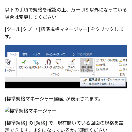
ツール
ストレッチ
以下の手順で規格を確認の上、万一 JIS 以外になっている
空の表
場合は変更してください。
サーフェス
削除
略図ねじ山
[ツール]タブ → [標準規格マネージャー] をクリックしま
3D曲線
部分削除
す。
3D曲線を編集
トリム
3D曲線の拘束
延長
オブジェクトから3D曲線
面取り/フィレット
を作成
回転
[標準規格マネージャー]画面 が表示されます。
面の直接編集
グループ
板金
雲マーク
[標準規格] の [規格] で、現在開いている図面の規格を設
SmartPaint
定できます。 JIS になっているかご確認ください。