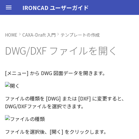
IRONCAD ユーザーガイド
HOME
CAXA-Draft 入門
テンプレートの作成
IRONCAD の動作環境
IRONCADオプション設定
起動と終了
ユーザーインターフェースと
表示操作
スタイルの作成と削除
フォント設定（環境ファイ
投影図の作成
3Dとリンクあり
ブロック
寸法の種類
幾何公差
座標系の設定
図面の印刷
起動と終了
新規シーンを開く
モデリング機能の改善
トラブル発生時のお問い合わ
アクティベーション
アップグレード
管理ツールのタイプ
購入ライセンス
オプション設定を開く
オプション設定を開く
ユーザーインターフェー
IRONCAD で扱う要素
TriBallとは
アセンブリの作成と解除
概要
SmartDimension
パーツ プロパティ
外部保存
2Dシェイプ
押し出し
スピン
スイープ
ロフト
エンボス
ねじ山
カタログ
インポート
配置拘束
サーフェスを作成
直線
トリム
3D曲線に寸法を指定
3D 曲線を編集
面を移動
展開/展開解除
スポイトへ抽出
配管コマンド
ハッチング
オプション設定
ユーザーインターフェー
図枠テンプレートの保存
投影図の作成
部品表テンプレートの保
寸法の種類
ポリライン
スタイルとレイヤー
カタログ
3D/2D を複数モニターで
スケッチ内で押し出し領
PMI のカタログ登録
異なる長さのベンドに閉
同一線上の中心線を作成
配置用の TriBall の追加
移行ツールの追加
トランスレーターの強化
一部がワイヤー表示にな
DWG/DXF ファイルを開く
各部名称
ル）のリセット
せ方法
各部名称
各部名称
する
選択
角を追加
小さなパーツが表示され
インストール
CAXA Draft オプション設
オプション設定
シートの切り替え
テキストスタイル
投影図の追加
3Dとリンクなし
PDF読み込み
クイック寸法
面の指示記号
座標入力について
スマート印刷
設定
パーツ 1 を作成
スケッチ機能の改善
PC移行
ライセンスの確認方法(US
USBタイプ
TERMライセンス
全般
初期化、読み込み、書き
要素の選択方法
起動と解除
アセンブリ構造の変更
非表示
その他の測定ツール
アセンブリ プロパティ
挿入
作図
押し出しウィザード
スピンウィザード
スイープウィザード
ロフトウィザード
ラップエンボス
略図ねじ山
カタログセット
エクスポート
拘束関係の表示
スピン サーフェス
円
移動
3D曲線に拘束を設定
3D 曲線を作成
面を削除
ロフト
今すぐレンダリング
配管の作成例
ハッチングを編集
シート背景の設定
図枠テンプレートのカタ
投影図の追加
バルーンの作成
SmartDimension
2点、接線、垂線
スタイルの設定
カタログセット
長方形の作図機能の強化
図面の一括作成で表示構
一括保存機能がカタログ
定
インターフェースのカスタマ
標準規格の確認/変更
表示不具合の原因と対処
インターフェースのカス
インターフェースのカス
化
パラメーターのクイック
平行線間のフィレット作
スケッチベンドで作成し
サポート
イルに対応
パーツ/アセンブリが透け
イズ
法
イズ
イズ
デルを延長
いる
アンインストール
ユーザーインターフェース
寸法スタイル
補助図
既存の部品表を変換する
画像の挿入
並列寸法
溶接記号
オブジェクトの選択
ユーザーインターフェース
パーツ 2 を作成
PMI の改善
ライセンスの確認方法(ス
ソフトウェアタイプ
パーツ
パス
カタログからのドラッグ
軸ハンドル（直線移動）
アセンブリミラー
抑制[非表示]
Triball 機能で寸法作成
既定のプロパティ項目の
編集
簡単押し出し
簡単スピン
簡単スイープ
簡単ロフト
お気に入りカタログ
親に固定
スイープ サーフェス
円弧
フィレット/面取り
交差曲線
面をマッチ
スケッチベンドの作成
アニメーション
管理者として実行
断面図
3D とリンクした部品表を
引出線寸法
四角形・多角形
レイヤーの設定
アイテムの入れ替え
ポリラインの反転機能の
[メニュー] から DWG 図面データを開きます。
単位の設定
ンドアロン)
ロップによるモデリング
成する
外部リンクモデルを別フ
カムの断面図作成機能
自動寸法の設定を追加
不具合報告・修正プログラム
ルとしてミラーコピー
2D 投影時にベンド線を分
円柱や円柱穴が丸く表示
ライセンスタイプ
表示操作
溶接引出線スタイル
断面図
Excel に出力
連続寸法
引出線
オブジェクト スナップ機能
図枠テンプレート
ねじ穴を作成
板金機能の改善
アセンブリ
表示
平面ハンドル（面移動）
アセンブリフィーチャ 押
ゴーストパーツに設定
カスタムプロパティ
DWG/DXF のインポート
選択した面を押し出し
スケッチを抽出
スケッチを抽出
ガイドラインを使用した
パーツの入れ替え
メカニズムモード
ロフト サーフェス
長方形
サイズ変更
投影曲線
面をオフセット
切り抜き
テクスチャ
オプション設定の読込・
部分断面
角度寸法
円
カタログの右クリックメ
多角形の作図方法の追加
ない
オプション設定の読込・書出
SmartSnap（スマートス
出しカット
ト
Excel に出力
ー
中心マークの表示設定
ファイルの種類を [DWG] または [DXF] に変更すると、
ップ）機能
押し出し方向反転のショ
パーツレベルのベンド設
スタンドアロンライセン
シェイプ
幾何公差スタイル
部分断面
角度寸法
面取り寸法
線
3D モデルの投影
パーツ 3 を作成
CAXAドラフトの改善
インタラクション - イン
システム
中心ハンドル（点移動）
その他の機能
拘束
スケッチを抽出
ProActiveBOM
干渉チェック
ルールド サーフェス
多角形
配列
曲線をラップ
面の半径を編集
成形ツール
バンプ
シート設定
図の更新
円弧長さ寸法
円弧
表のセルに特殊文字を挿
DWG/DXFファイルを選択できます。
カットキー
適用
ユーザーインターフェー
ス
カタログ、テンプレートファ
クション
アセンブリフィーチャ 穴
スケッチを抽出
自動寸法の穴数算出機能
表示不具合
イルの移行
IntelliShape のサイズ編
善
TriBall
面の指示記号スタイル
省略図
円弧長さ寸法
穴寸法
長方形
部品表とバルーン（パー
斜め穴を作成
2Dドローイングの改善
インタラクション
向きハンドル（向きの変
表示
カタログの右クリックメ
解析
面からサーフェスを作成
点
ミラー
アイソパラメトリック曲
面を分割
ベンド角
ライトを挿入
図枠の変更
座標寸法の作成
楕円
塗りつぶし・グラデーシ
干渉チェック除外リスト
モバイルライセンス
ツ番号）
インタラクション - マウス
ベンド
ー
の透明度設定
ファイルを選択後、[開く] をクリックします。
括除外設定
トグルハンドルが表示さ
注意点
カーネルの切り替え
テキストボックス内のテ
アセンブリ作業
溶接記号スタイル
詳細図
一括寸法
データム記号
円
フィーチャを編集
システム
テキスト
回転
√aエラーチェック
メッシュサーフェス
楕円
軸でミラー
ブリッジ曲線
コーナーリリーフを作成
カメラ
破断面
並列寸法
スプライン