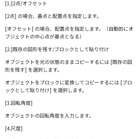
い、単位設定画面の表示
ト配置設定
ネットワークライセンス
注釈
フォルダー
レイヤーのフリーズ/解除
[1.]2点/オフセット
かしい
体積の単位を密度から参
アップグレード時の注意点
DWG/DXF とシェイプフォン
ストラクチャパーツにつ
能の追加
非表示・編集の制限
破断面
放射寸法
ノック穴記号
六角穴付ボルトをインポート
その他
データ
リンクコピーについて
隙間チェック
面間フィレット
スプライン
回転
留め継ぎを追加
データム記号スタイル
補助図
連続寸法
雲マーク
[2点] の場合、基点と配置点を指定します。
トの準備
寸法作成時にスタイルを
評価版 アクティベーション
スケッチ
板金 - 板金
その他の表示不具合
複数選択時にカタログに
管理者として実行
アクティブに設定
溶接記号の JIS 規格更新
測定ツール
トリミング
3 点角度寸法
図面注記
アセンブリ
スナップ – スナップとグ
パターン（配列）につい
再生成
凝固
らせん
閉じた角を追加
断面記号スタイル
詳細図
寸法レイアウトの変更
回転
[オフセット] の場合、配置点を指定します。（自動的にオ
登録
DWG/DXF ファイルを開く
PDF 出力時の画像の表示
ライセンス形態
シートの選択
板金 – ストック
ド
ブジェクトの中心点が基点となる）
CAXA 部品表の順番が変わ
内部リンク
寸法許容差の位置設定の
プロパティ
相対ビュー
連続角度寸法
投影図・アイソメ図を作成
TriBallのみ移動モード
表示を再作成
縫合
サーフェス上のスプライ
ベンドノッチを作成
パーツ番号スタイル
カスタム詳細図
公差を入れる
拡大/縮小
てしまう
3D 曲線 - 中心点の拘束
図枠/表題欄の分解
テキスト選択時にプロパ
図面の印刷
レンダリング
スナップ - 極ガイド
[2.]既存の図形を残す/ブロックとして貼り付け
を表示
要素の置き換え
面の指示記号の個別設定
外部保存・挿入
図の移動
ハーフ寸法
練習問題 1
抑制[非表示]
パッチ
動的フィレット
パンチベンドを作成
部品表スタイル
全体図
寸法の破綻
オフセット
オブジェクトを元の状態のままコピーするには [既存の図
CAXA 投影が遅い場合
レイアウト設定
DWG/DXF形式にエクスポー
パフォーマンス
スナップ – オブジェクト 
形を残す] を選択します。
キー操作でシート切り替
ト
ナップ
寸法編集時のカスタム記
2D スケッチ
投影図の構成要素のレイヤー
テーパ寸法
練習問題 2
ゴーストパーツに設定
Triballで点を挿入
ベンドを展開/ベンドの展
表スタイル
図のトリミング
中心マーク
ミラー
Windows のシステムの確
テキストの調整/新規作成
登録
を指定
AutoCAD データ インポ
解除
オブジェクトをブロックに変換してコピーするには [ブロ
とトラブル問診票の記入
2D ドローイングブラウザ
スタイルとレイヤー
3Dインターフェース - 投
押し出し
大径円半径寸法
シェイプを合体
自動ルート
省略図
中心線
延長
ックとして貼り付け] を選択します。
追加
図枠/表題欄の定義と保存
画像の透明度設定
投影レイヤーの選択/変更
2Dドローイング
クイックベンド
カタログ
3Dインターフェース - 略
スピン
曲率半径寸法
面を IntelliShape に変換
編集
テキスト
分割/トリム
[3.回転角度]
図面の一括作成の既定の
図枠/表題欄の属性定義
じ山
選択フィルターのデフォ
投影図を修正する
プロパティ リスト
コーナーブレーク
プレート設定
オブジェクトの回転角度を入力します。
設定
2D ドローイングと CAXA
スイープ
寸法レイアウトの変更
ソリッドに変換
更新
引出線付きテキスト
フィレット/面取り
マッチングルールの作成
Draft（2D ドラフト）の違い
3Dインターフェース - 寸
線の非表示/再表示
テンプレート
ソリッド/サーフェス展開
[4.尺度]
断面位置を割合で設定
ーツを作成
ロフト
公差を入れる
グループ化
レンダリング、シェーデ
ノック穴記号
TriBall
3D インターフェース - 部
曲線のプロパティ
色
グ