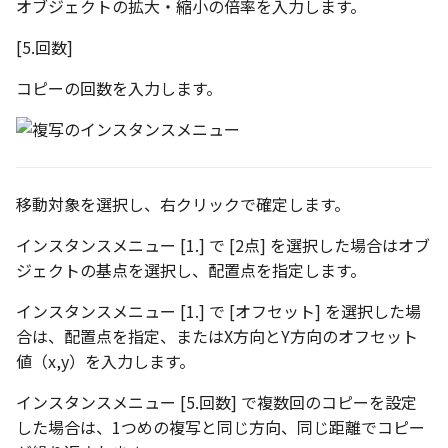
オブジェクトの拡大・縮小の倍率を入力します。
テキストドロップ時に編
表とその他
板金パーツを作成
ブール演算
座標寸法の作成
アンカーを移動
穴の注釈
グループ化/シェイプを結
態にする
[5.回数]
パーツプロパティ
注意事項
図のプロパティ
ファイル属性
ソリッドパーツから板金
パーツをシェル化
寸法の破綻
サイズボックスをリセッ
公差記入枠
コピーの回数を入力します。
配管の中心線を投影
ツを作成
投影図ツリーで表示/非表示
3D寸法から自動作成
などを変更
面を勾配
寸法の関連付け
パーツ/アセンブリ断面
データム記号
部品表に配管長さを表示
見積表
パーツからドローイング
成
パーツを分割する
寸法の整列
シーンブラウザを検索
データムターゲット
フィーチャの隠線表示の
移動対象を選択し、右クリックで確定します。
トリム
シェイプ プロパティ
面の指示記号
インスタンスメニュー [1.] で [2点] を選択した場合はオブ
エンボス
ゼブラストライプ
溶接記号
ジェクトの基点を選択し、配置点を指定します。
インスタンスメニュー [1.] で [オフセット] を選択した場
ねじ山
結合点を挿入
ハッチング
合は、配置点を指定、またはX方向とY方向のオフセット
値（x,y）を入力します。
カタログ
COMPOSE データ変換
穴リスト
インスタンスメニュー [5.回数] で複数回のコピーを設定
インポート/エクスポート
デザインバリエーション
した場合は、1つめの複写と同じ方向、同じ距離でコピー
ト