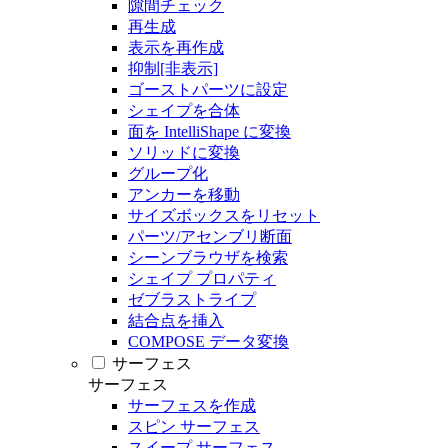
隙間チェック
再生成
表示を再作成
抑制[非表示]
ゴーストパーツに設定
シェイプを合体
面を IntelliShape に変換
ソリッドに変換
グループ化
アンカーを移動
サイズボックスをリセット
パーツ/アセンブリ断面
シーンブラウザを検索
シェイプ プロパティ
ゼブラストライプ
結合点を挿入
COMPOSE データ変換
サーフェス
サーフェス
サーフェスを作成
スピン サーフェス
スイープ サーフェス