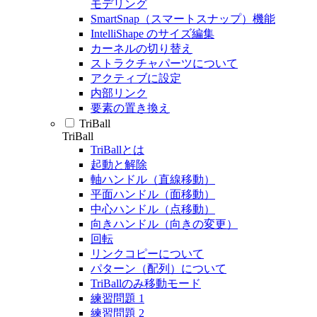
モデリング
SmartSnap（スマートスナップ）機能
IntelliShape のサイズ編集
カーネルの切り替え
ストラクチャパーツについて
アクティブに設定
内部リンク
要素の置き換え
TriBall
TriBall
TriBallとは
起動と解除
軸ハンドル（直線移動）
平面ハンドル（面移動）
中心ハンドル（点移動）
向きハンドル（向きの変更）
回転
リンクコピーについて
パターン（配列）について
TriBallのみ移動モード
練習問題 1
練習問題 2