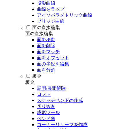
投影曲線
曲線をラップ
アイソパラメトリック曲線
ブリッジ曲線
面の直接編集
面の直接編集
面を移動
面を削除
面をマッチ
面をオフセット
面の半径を編集
面を分割
板金
板金
展開/展開解除
ロフト
スケッチベンドの作成
切り抜き
成形ツール
ベンド角
コーナーリリーフを作成