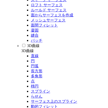
ロフト サーフェス
ルールド サーフェス
面からサーフェスを作成
メッシュサーフェス
面間フィレット
凝固
縫合
パッチ
3D曲線
3D曲線
直線
円
円弧
長方形
多角形
点
楕円
スプライン
らせん
サーフェス上のスプライン
動的フィレット