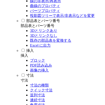
線の非表示/再表示
曲線のプロパティ
パーツプロパティ
投影図ツリーで表示/非表示などを変更
部品表とパーツ番号
部品表とパーツ番号
3Dとリンクあり
3Dとリンクなし
既存の部品表を変換する
Excel に出力
挿入
挿入
ブロック
PDF読み込み
画像の挿入
寸法
寸法
寸法の種類
クイック寸法
並列寸法
連続寸法
角度寸法