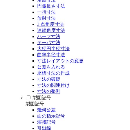
円弧長さ寸法
一括寸法
放射寸法
3 点角度寸法
連続角度寸法
ハーフ寸法
テーパ寸法
大径円半径寸法
曲率半径寸法
寸法レイアウトの変更
公差を入れる
座標寸法の作成
寸法の破綻
寸法の関連付け
寸法の整列
製図記号
製図記号
幾何公差
面の指示記号
溶接記号
引出線