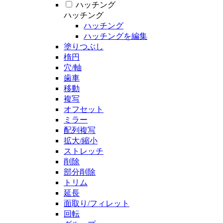
ハッチング
ハッチング
ハッチング
ハッチングを編集
塗りつぶし
楕円
穴/軸
歯車
移動
複写
オフセット
ミラー
配列複写
拡大/縮小
ストレッチ
削除
部分削除
トリム
延長
面取り/フィレット
回転