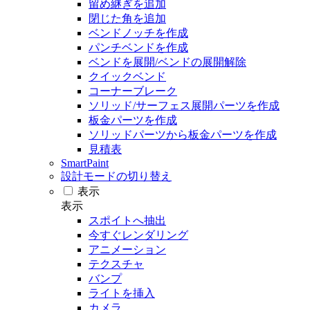
留め継ぎを追加
閉じた角を追加
ベンドノッチを作成
パンチベンドを作成
ベンドを展開/ベンドの展開解除
クイックベンド
コーナーブレーク
ソリッド/サーフェス展開パーツを作成
板金パーツを作成
ソリッドパーツから板金パーツを作成
見積表
SmartPaint
設計モードの切り替え
表示
表示
スポイトへ抽出
今すぐレンダリング
アニメーション
テクスチャ
バンプ
ライトを挿入
カメラ