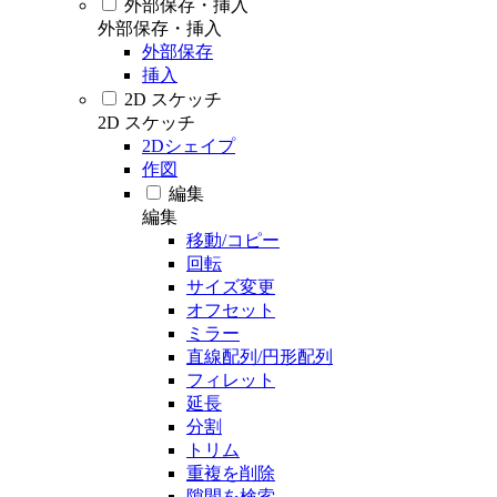
外部保存・挿入
外部保存・挿入
外部保存
挿入
2D スケッチ
2D スケッチ
2Dシェイプ
作図
編集
編集
移動/コピー
回転
サイズ変更
オフセット
ミラー
直線配列/円形配列
フィレット
延長
分割
トリム
重複を削除
隙間を検索