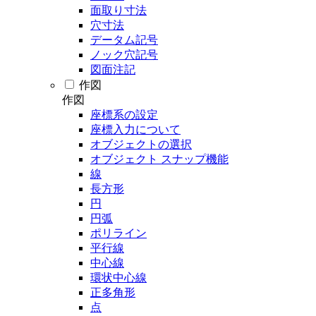
面取り寸法
穴寸法
データム記号
ノック穴記号
図面注記
作図
作図
座標系の設定
座標入力について
オブジェクトの選択
オブジェクト スナップ機能
線
長方形
円
円弧
ポリライン
平行線
中心線
環状中心線
正多角形
点