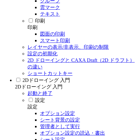
グループ
雲マーク
テキスト
印刷
印刷
図面の印刷
スマート印刷
レイヤーの表示/非表示、印刷の制限
設定の初期化
2D ドローイングと CAXA Draft（2D ドラフト）
の違い
ショートカットキー
2Dドローイング 入門
2Dドローイング 入門
起動と終了
設定
設定
オプション設定
シート背景の設定
管理者として実行
オプション設定の読込・書出
シート設定