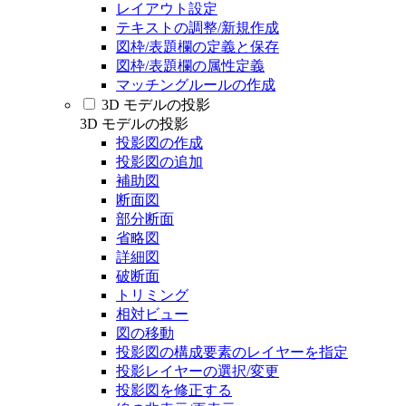
レイアウト設定
テキストの調整/新規作成
図枠/表題欄の定義と保存
図枠/表題欄の属性定義
マッチングルールの作成
3D モデルの投影
3D モデルの投影
投影図の作成
投影図の追加
補助図
断面図
部分断面
省略図
詳細図
破断面
トリミング
相対ビュー
図の移動
投影図の構成要素のレイヤーを指定
投影レイヤーの選択/変更
投影図を修正する