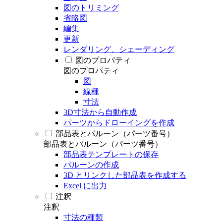
図のトリミング
省略図
編集
更新
レンダリング、シェーディング
図のプロパティ
図のプロパティ
図
線種
寸法
3D寸法から自動作成
パーツからドローイングを作成
部品表とバルーン（パーツ番号）
部品表とバルーン（パーツ番号）
部品表テンプレートの保存
バルーンの作成
3D とリンクした部品表を作成する
Excel に出力
注釈
注釈
寸法の種類