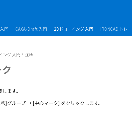
D入門
CAXA-Draft 入門
2Dドローイング 入門
IRONCAD トレ
イング 入門
注釈
ーク
成します。
[注釈]グループ → [中心マーク] をクリックします。