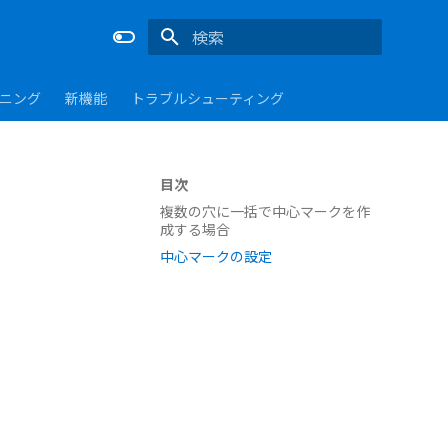
検索を初期化
ーニング
新機能
トラブルシューティング
目次
複数の穴に一括で中心マークを作
成する場合
中心マークの設定