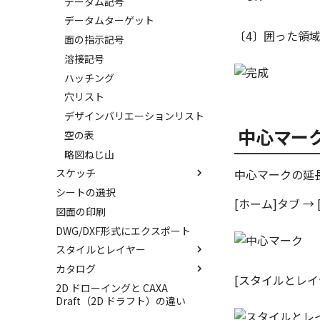
データム記号
データムターゲット
〔4〕囲った領
面の指示記号
溶接記号
ハッチング
穴リスト
デザインバリエーションリスト
中心マー
空の表
略図ねじ山
中心マークの延
スケッチ
シートの選択
ポリライン
[ホーム]タブ →
図面の印刷
2点、接線、垂線
DWG/DXF形式にエクスポート
四角形・多角形
スタイルとレイヤー
円
カタログ
円弧
スタイルとレイヤー
[スタイルとレイ
2D ドローイングと CAXA
楕円
スタイルの設定
カタログ
Draft（2D ドラフト）の違い
スプライン
レイヤーの設定
カタログセット
スタイルの作成と削除