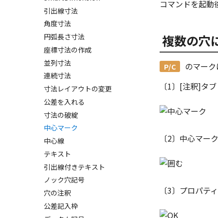
図の更新
コマンドを起動
する
引出線寸法
図枠の変更
Excel に出力
角度寸法
破断面
円弧長さ寸法
複数の穴
補助図
座標寸法の作成
詳細図
並列寸法
のマーク
カスタム詳細図
連続寸法
全体図
〔1〕[注釈]タブ
寸法レイアウトの変更
図のトリミング
公差を入れる
省略図
寸法の破綻
編集
中心マーク
更新
〔2〕中心マー
中心線
レンダリング、シェーディング
テキスト
図のプロパティ
引出線付きテキスト
3D寸法から自動作成
図
ノック穴記号
パーツからドローイングを作成
線種
〔3〕プロパテ
穴の注釈
寸法
公差記入枠