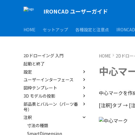
IRONCAD ユーザーガイド
HOME
セットアップ
各種設定と注意点
IRONCA
2Dドローイング 入門
HOME
2Dドロー
起動と終了
中心マ
設定
ユーザーインターフェース
オプション設定
図枠テンプレート
シート背景の設定
ユーザーインターフェースと各
中心マークを作
部名称
3D モデルの投影
管理者として実行
図枠テンプレートの保存
インターフェースのカスタマイ
部品表とバルーン（パーツ番
オプション設定の読込・書出
図枠テンプレートのカタログ化
投影図の作成
[注釈]タブ → 
ズ
号）
シート設定
投影図の追加
注釈
部品表テンプレートの保存
断面図
バルーンの作成
寸法の種類
部分断面
3D とリンクした部品表を作成
SmartDimension