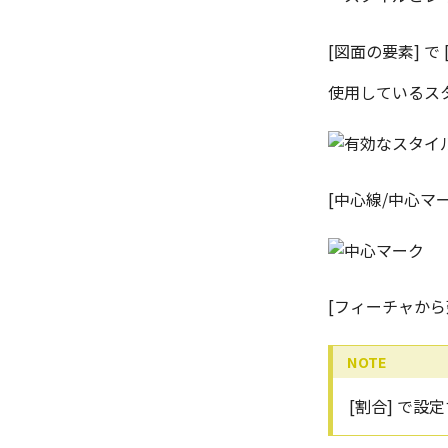
雲マーク
アイテムの入れ替え
投影図スタイル
レイヤーの作成と削除
回転
カタログの右クリックメニュー
テキストスタイル
レイヤーの表示/非表示、印
[図面の要素] で
刷の制限
拡大/縮小
寸法スタイル
オフセット
公差記入枠（幾何公差）スタ
使用しているスタ
イル
ミラー
面の指示記号スタイル
延長
溶接記号スタイル
分割/トリム
データム記号スタイル
フィレット/面取り
[中心線/中心マ
切断線（断面記号）スタイル
TriBall
バルーン（パーツ番号）スタ
グループ化/シェイプを結合
イル
部品表スタイル
[フィーチャか
表スタイル
ベンド線スタイル
[割合] で