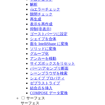
解析
√aエラーチェック
隙間チェック
再生成
表示を再作成
抑制[非表示]
ゴーストパーツに設定
シェイプを合体
面を IntelliShape に変換
ソリッドに変換
グループ化
アンカーを移動
サイズボックスをリセット
パーツ/アセンブリ断面
シーンブラウザを検索
シェイプ プロパティ
ゼブラストライプ
結合点を挿入
COMPOSE データ変換
サーフェス
サーフェス