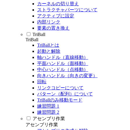
カーネルの切り替え
ストラクチャパーツについて
アクティブに設定
内部リンク
要素の置き換え
TriBall
TriBall
TriBallとは
起動と解除
軸ハンドル（直線移動）
平面ハンドル（面移動）
中心ハンドル（点移動）
向きハンドル（向きの変更）
回転
リンクコピーについて
パターン（配列）について
TriBallのみ移動モード
練習問題 1
練習問題 2
アセンブリ作業
アセンブリ作業