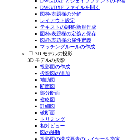
DWG/DXF とシェイプフォントの準備
DWG/DXF ファイルを開く
図枠/表題欄の分解
レイアウト設定
テキストの調整/新規作成
図枠/表題欄の定義と保存
図枠/表題欄の属性定義
マッチングルールの作成
3D モデルの投影
3D モデルの投影
投影図の作成
投影図の追加
補助図
断面図
部分断面
省略図
詳細図
破断面
トリミング
相対ビュー
図の移動
投影図の構成要素のレイヤーを指定