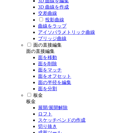
3D 曲線を編集
3D 曲線を作成
交差曲線
投影曲線
曲線をラップ
アイソパラメトリック曲線
ブリッジ曲線
面の直接編集
面の直接編集
面を移動
面を削除
面をマッチ
面をオフセット
面の半径を編集
面を分割
板金
板金
展開/展開解除
ロフト
スケッチベンドの作成
切り抜き
成形ツール