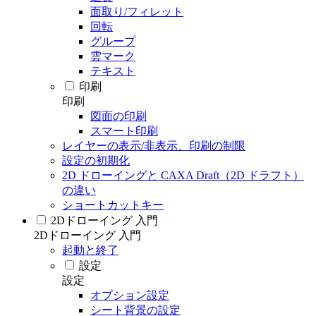
面取り/フィレット
回転
グループ
雲マーク
テキスト
印刷
印刷
図面の印刷
スマート印刷
レイヤーの表示/非表示、印刷の制限
設定の初期化
2D ドローイングと CAXA Draft（2D ドラフト）
の違い
ショートカットキー
2Dドローイング 入門
2Dドローイング 入門
起動と終了
設定
設定
オプション設定
シート背景の設定