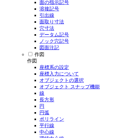
面の指示記号
溶接記号
引出線
面取り寸法
穴寸法
データム記号
ノック穴記号
図面注記
作図
作図
座標系の設定
座標入力について
オブジェクトの選択
オブジェクト スナップ機能
線
長方形
円
円弧
ポリライン
平行線
中心線