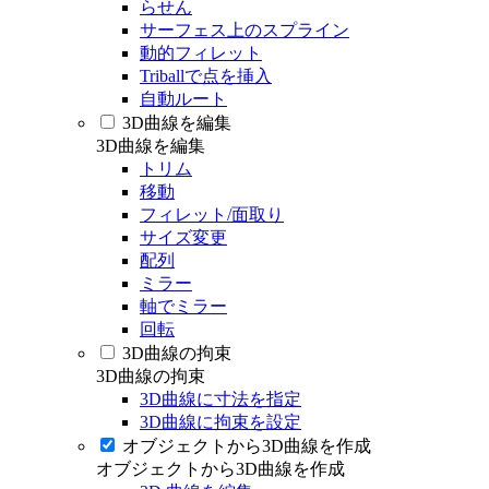
らせん
サーフェス上のスプライン
動的フィレット
Triballで点を挿入
自動ルート
3D曲線を編集
3D曲線を編集
トリム
移動
フィレット/面取り
サイズ変更
配列
ミラー
軸でミラー
回転
3D曲線の拘束
3D曲線の拘束
3D曲線に寸法を指定
3D曲線に拘束を設定
オブジェクトから3D曲線を作成
オブジェクトから3D曲線を作成