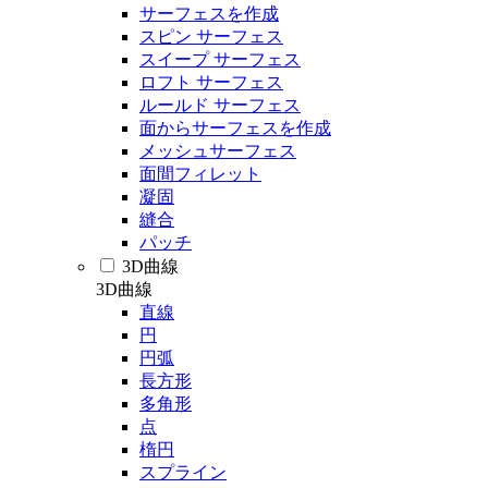
サーフェスを作成
スピン サーフェス
スイープ サーフェス
ロフト サーフェス
ルールド サーフェス
面からサーフェスを作成
メッシュサーフェス
面間フィレット
凝固
縫合
パッチ
3D曲線
3D曲線
直線
円
円弧
長方形
多角形
点
楕円
スプライン