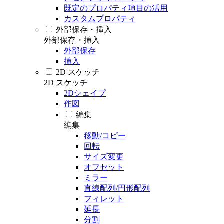
既定のプロパティ項目の活用
カスタムプロパティ
外部保存・挿入
外部保存・挿入
外部保存
挿入
2D スケッチ
2D スケッチ
2Dシェイプ
作図
編集
編集
移動/コピー
回転
サイズ変更
オフセット
ミラー
直線配列/円形配列
フィレット
延長
分割