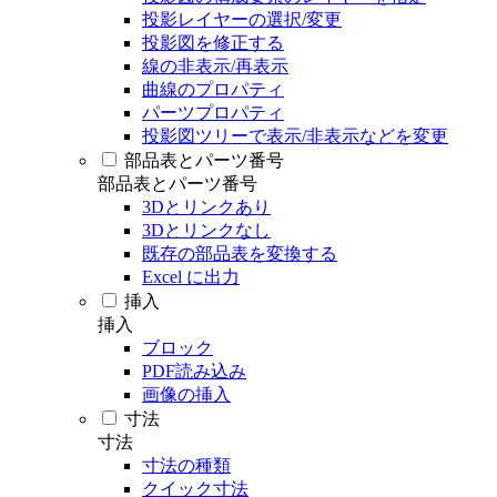
投影レイヤーの選択/変更
投影図を修正する
線の非表示/再表示
曲線のプロパティ
パーツプロパティ
投影図ツリーで表示/非表示などを変更
部品表とパーツ番号
部品表とパーツ番号
3Dとリンクあり
3Dとリンクなし
既存の部品表を変換する
Excel に出力
挿入
挿入
ブロック
PDF読み込み
画像の挿入
寸法
寸法
寸法の種類
クイック寸法