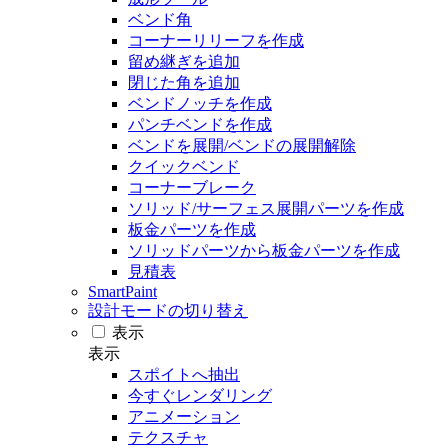
ベンド角
コーナーリリーフを作成
留め継ぎを追加
閉じた角を追加
ベンドノッチを作成
パンチベンドを作成
ベンドを展開/ベンドの展開解除
クイックベンド
コーナーブレーク
ソリッド/サーフェス展開パーツを作成
板金パーツを作成
ソリッドパーツから板金パーツを作成
見積表
SmartPaint
設計モードの切り替え
表示
表示
スポイトへ抽出
今すぐレンダリング
アニメーション
テクスチャ