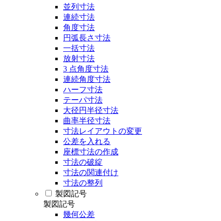
並列寸法
連続寸法
角度寸法
円弧長さ寸法
一括寸法
放射寸法
3 点角度寸法
連続角度寸法
ハーフ寸法
テーパ寸法
大径円半径寸法
曲率半径寸法
寸法レイアウトの変更
公差を入れる
座標寸法の作成
寸法の破綻
寸法の関連付け
寸法の整列
製図記号
製図記号
幾何公差