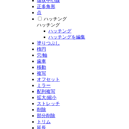
環状中心線
正多角形
点
ハッチング
ハッチング
ハッチング
ハッチングを編集
塗りつぶし
楕円
穴/軸
歯車
移動
複写
オフセット
ミラー
配列複写
拡大/縮小
ストレッチ
削除
部分削除
トリム
延長