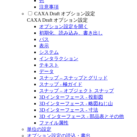
色
注意事項
CAXA Draft オプション設定
CAXA Draft オプション設定
オプション設定を開く
初期化、読み込み、書き出し
パス
表示
システム
インタラクション
テキスト
データ
スナップ – スナップとグリッド
スナップ - 極ガイド
スナップ – オブジェクト スナップ
3Dインターフェース - 投影図
3Dインターフェース - 略図ねじ山
3Dインターフェース - 寸法
3D インターフェース - 部品表とその他
ファイル属性
単位の設定
オプション設定の読込・書出