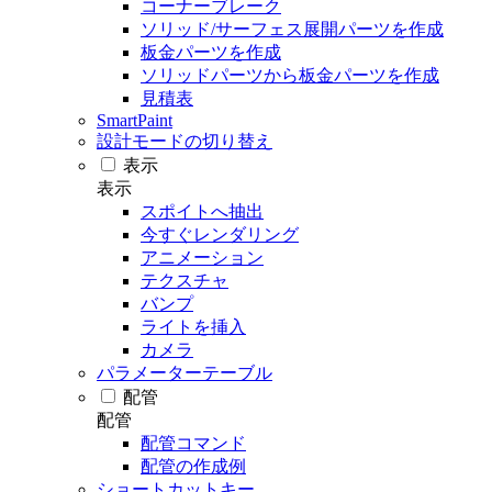
コーナーブレーク
ソリッド/サーフェス展開パーツを作成
板金パーツを作成
ソリッドパーツから板金パーツを作成
見積表
SmartPaint
設計モードの切り替え
表示
表示
スポイトへ抽出
今すぐレンダリング
アニメーション
テクスチャ
バンプ
ライトを挿入
カメラ
パラメーターテーブル
配管
配管
配管コマンド
配管の作成例
ショートカットキー