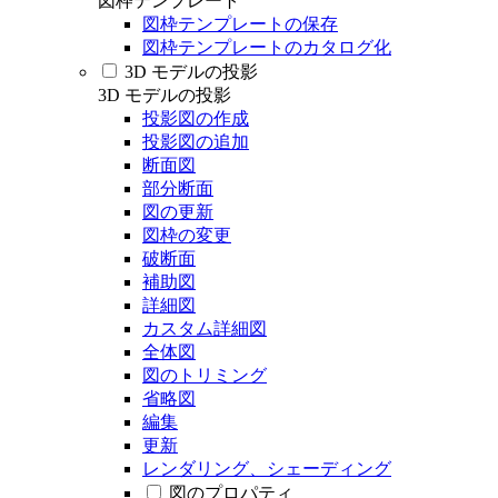
図枠テンプレート
図枠テンプレートの保存
図枠テンプレートのカタログ化
3D モデルの投影
3D モデルの投影
投影図の作成
投影図の追加
断面図
部分断面
図の更新
図枠の変更
破断面
補助図
詳細図
カスタム詳細図
全体図
図のトリミング
省略図
編集
更新
レンダリング、シェーディング
図のプロパティ