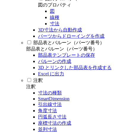
図のプロパティ
図
線種
寸法
3D寸法から自動作成
パーツからドローイングを作成
部品表とバルーン（パーツ番号）
部品表とバルーン（パーツ番号）
部品表テンプレートの保存
バルーンの作成
3D とリンクした部品表を作成する
Excel に出力
注釈
注釈
寸法の種類
SmartDimension
引出線寸法
角度寸法
円弧長さ寸法
座標寸法の作成
並列寸法