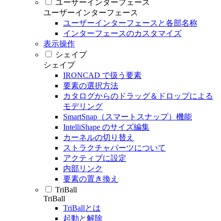
ユーザーインターフェース
ユーザーインターフェース
ユーザーインターフェースと各部名称
インターフェースのカスタマイズ
表示操作
シェイプ
シェイプ
IRONCAD で扱う要素
要素の選択方法
カタログからのドラッグ＆ドロップによる
モデリング
SmartSnap（スマートスナップ）機能
IntelliShape のサイズ編集
カーネルの切り替え
ストラクチャパーツについて
アクティブに設定
内部リンク
要素の置き換え
TriBall
TriBall
TriBallとは
起動と解除