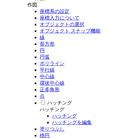
作図
座標系の設定
座標入力について
オブジェクトの選択
オブジェクト スナップ機能
線
長方形
円
円弧
ポリライン
平行線
中心線
環状中心線
正多角形
点
ハッチング
ハッチング
ハッチング
ハッチングを編集
塗りつぶし
楕円