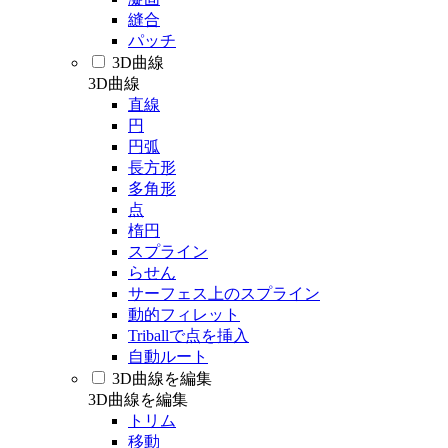
縫合
パッチ
3D曲線
3D曲線
直線
円
円弧
長方形
多角形
点
楕円
スプライン
らせん
サーフェス上のスプライン
動的フィレット
Triballで点を挿入
自動ルート
3D曲線を編集
3D曲線を編集
トリム
移動