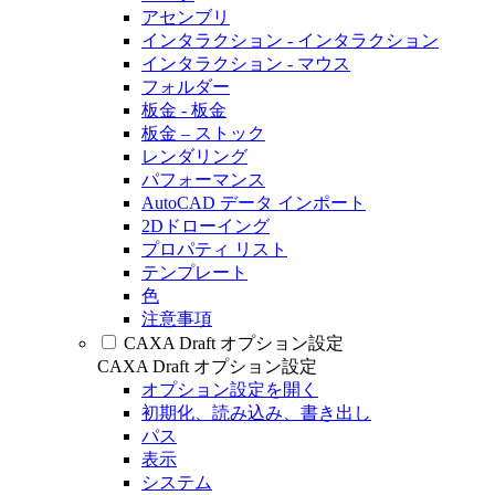
アセンブリ
インタラクション - インタラクション
インタラクション - マウス
フォルダー
板金 - 板金
板金 – ストック
レンダリング
パフォーマンス
AutoCAD データ インポート
2Dドローイング
プロパティ リスト
テンプレート
色
注意事項
CAXA Draft オプション設定
CAXA Draft オプション設定
オプション設定を開く
初期化、読み込み、書き出し
パス
表示
システム