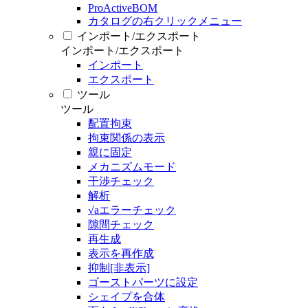
ProActiveBOM
カタログの右クリックメニュー
インポート/エクスポート
インポート/エクスポート
インポート
エクスポート
ツール
ツール
配置拘束
拘束関係の表示
親に固定
メカニズムモード
干渉チェック
解析
√aエラーチェック
隙間チェック
再生成
表示を再作成
抑制[非表示]
ゴーストパーツに設定
シェイプを合体