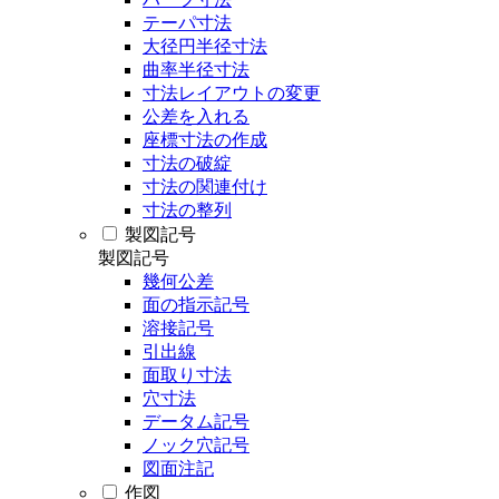
テーパ寸法
大径円半径寸法
曲率半径寸法
寸法レイアウトの変更
公差を入れる
座標寸法の作成
寸法の破綻
寸法の関連付け
寸法の整列
製図記号
製図記号
幾何公差
面の指示記号
溶接記号
引出線
面取り寸法
穴寸法
データム記号
ノック穴記号
図面注記
作図