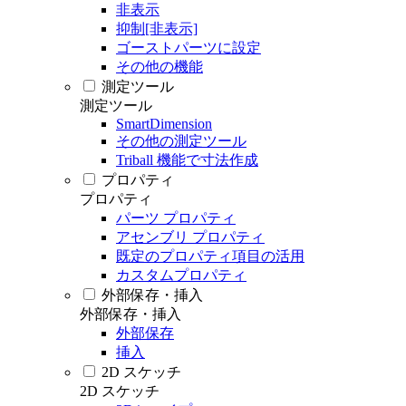
非表示
抑制[非表示]
ゴーストパーツに設定
その他の機能
測定ツール
測定ツール
SmartDimension
その他の測定ツール
Triball 機能で寸法作成
プロパティ
プロパティ
パーツ プロパティ
アセンブリ プロパティ
既定のプロパティ項目の活用
カスタムプロパティ
外部保存・挿入
外部保存・挿入
外部保存
挿入
2D スケッチ
2D スケッチ