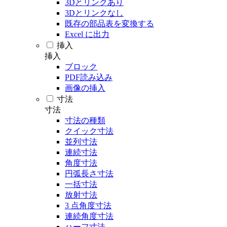
3Dとリンクあり
3Dとリンクなし
既存の部品表を変換する
Excel に出力
挿入
挿入
ブロック
PDF読み込み
画像の挿入
寸法
寸法
寸法の種類
クイック寸法
並列寸法
連続寸法
角度寸法
円弧長さ寸法
一括寸法
放射寸法
3 点角度寸法
連続角度寸法
ハーフ寸法