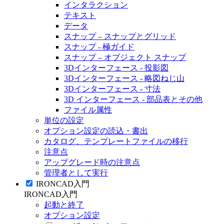
インタラクション
テキスト
データ
スナップ – スナップとグリッド
スナップ - 極ガイド
スナップ – オブジェクト スナップ
3Dインターフェース - 投影図
3Dインターフェース - 略図ねじ山
3Dインターフェース - 寸法
3D インターフェース - 部品表とその他
ファイル属性
単位の設定
オプション設定の読込・書出
カタログ、テンプレートファイルの移行
注意点
アップグレード時の注意点
管理者として実行
IRONCAD入門
IRONCAD入門
起動と終了
オプション設定