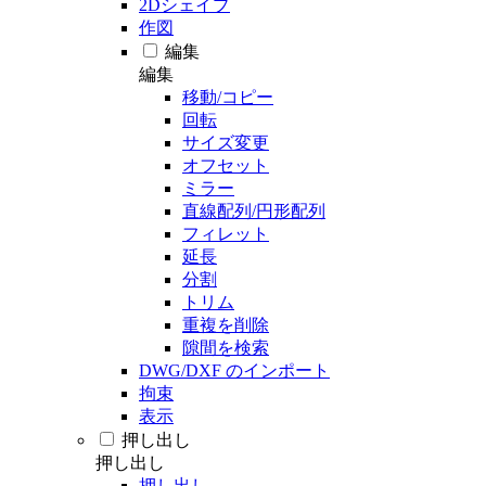
2Dシェイプ
作図
編集
編集
移動/コピー
回転
サイズ変更
オフセット
ミラー
直線配列/円形配列
フィレット
延長
分割
トリム
重複を削除
隙間を検索
DWG/DXF のインポート
拘束
表示
押し出し
押し出し
押し出し