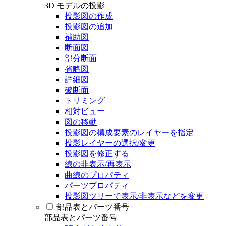
3D モデルの投影
投影図の作成
投影図の追加
補助図
断面図
部分断面
省略図
詳細図
破断面
トリミング
相対ビュー
図の移動
投影図の構成要素のレイヤーを指定
投影レイヤーの選択/変更
投影図を修正する
線の非表示/再表示
曲線のプロパティ
パーツプロパティ
投影図ツリーで表示/非表示などを変更
部品表とパーツ番号
部品表とパーツ番号