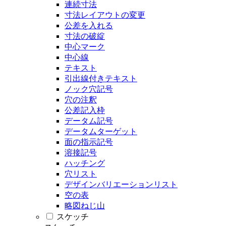
連続寸法
寸法レイアウトの変更
公差を入れる
寸法の破綻
中心マーク
中心線
テキスト
引出線付きテキスト
ノック穴記号
穴の注釈
公差記入枠
データム記号
データムターゲット
面の指示記号
溶接記号
ハッチング
穴リスト
デザインバリエーションリスト
空の表
略図ねじ山
スケッチ