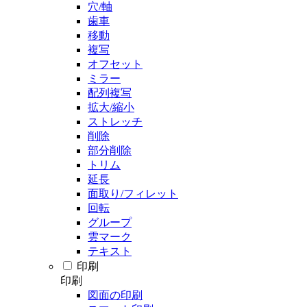
穴/軸
歯車
移動
複写
オフセット
ミラー
配列複写
拡大/縮小
ストレッチ
削除
部分削除
トリム
延長
面取り/フィレット
回転
グループ
雲マーク
テキスト
印刷
印刷
図面の印刷