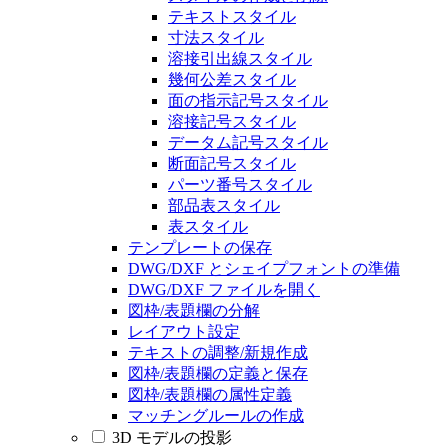
テキストスタイル
寸法スタイル
溶接引出線スタイル
幾何公差スタイル
面の指示記号スタイル
溶接記号スタイル
データム記号スタイル
断面記号スタイル
パーツ番号スタイル
部品表スタイル
表スタイル
テンプレートの保存
DWG/DXF とシェイプフォントの準備
DWG/DXF ファイルを開く
図枠/表題欄の分解
レイアウト設定
テキストの調整/新規作成
図枠/表題欄の定義と保存
図枠/表題欄の属性定義
マッチングルールの作成
3D モデルの投影