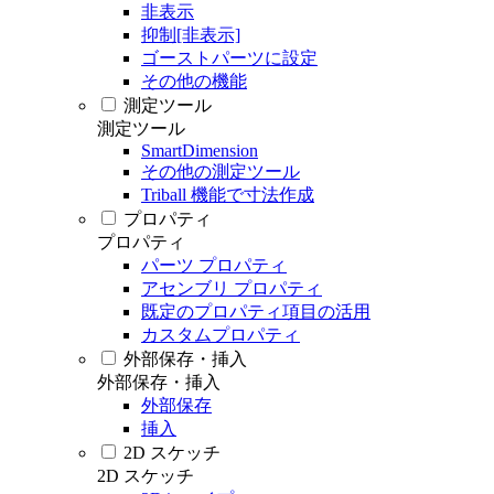
非表示
抑制[非表示]
ゴーストパーツに設定
その他の機能
測定ツール
測定ツール
SmartDimension
その他の測定ツール
Triball 機能で寸法作成
プロパティ
プロパティ
パーツ プロパティ
アセンブリ プロパティ
既定のプロパティ項目の活用
カスタムプロパティ
外部保存・挿入
外部保存・挿入
外部保存
挿入
2D スケッチ
2D スケッチ