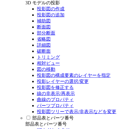
3D モデルの投影
投影図の作成
投影図の追加
補助図
断面図
部分断面
省略図
詳細図
破断面
トリミング
相対ビュー
図の移動
投影図の構成要素のレイヤーを指定
投影レイヤーの選択/変更
投影図を修正する
線の非表示/再表示
曲線のプロパティ
パーツプロパティ
投影図ツリーで表示/非表示などを変更
部品表とパーツ番号
部品表とパーツ番号