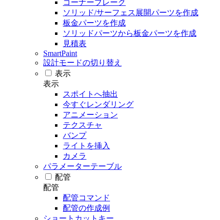
コーナーブレーク
ソリッド/サーフェス展開パーツを作成
板金パーツを作成
ソリッドパーツから板金パーツを作成
見積表
SmartPaint
設計モードの切り替え
表示
表示
スポイトへ抽出
今すぐレンダリング
アニメーション
テクスチャ
バンプ
ライトを挿入
カメラ
パラメーターテーブル
配管
配管
配管コマンド
配管の作成例
ショートカットキー