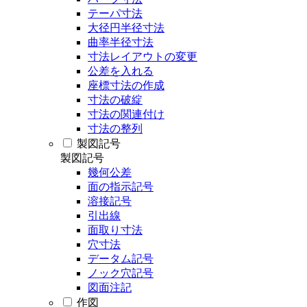
テーパ寸法
大径円半径寸法
曲率半径寸法
寸法レイアウトの変更
公差を入れる
座標寸法の作成
寸法の破綻
寸法の関連付け
寸法の整列
製図記号
製図記号
幾何公差
面の指示記号
溶接記号
引出線
面取り寸法
穴寸法
データム記号
ノック穴記号
図面注記
作図