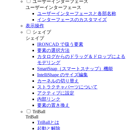
ユーザーインターフェース
ユーザーインターフェース
ユーザーインターフェースと各部名称
インターフェースのカスタマイズ
表示操作
シェイプ
シェイプ
IRONCAD で扱う要素
要素の選択方法
カタログからのドラッグ＆ドロップによる
モデリング
SmartSnap（スマートスナップ）機能
IntelliShape のサイズ編集
カーネルの切り替え
ストラクチャパーツについて
アクティブに設定
内部リンク
要素の置き換え
TriBall
TriBall
TriBallとは
起動と解除