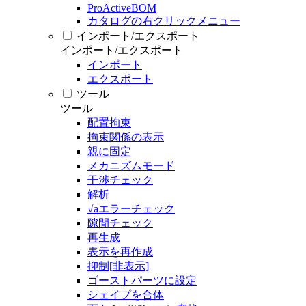
ProActiveBOM
カタログの右クリックメニュー
インポート/エクスポート
インポート/エクスポート
インポート
エクスポート
ツール
ツール
配置拘束
拘束関係の表示
親に固定
メカニズムモード
干渉チェック
解析
√aエラーチェック
隙間チェック
再生成
表示を再作成
抑制[非表示]
ゴーストパーツに設定
シェイプを合体