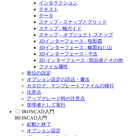
インタラクション
テキスト
データ
スナップ – スナップとグリッド
スナップ - 極ガイド
スナップ – オブジェクト スナップ
3Dインターフェース - 投影図
3Dインターフェース - 略図ねじ山
3Dインターフェース - 寸法
3D インターフェース - 部品表とその他
ファイル属性
単位の設定
オプション設定の読込・書出
カタログ、テンプレートファイルの移行
注意点
アップグレード時の注意点
管理者として実行
IRONCAD入門
IRONCAD入門
起動と終了
オプション設定