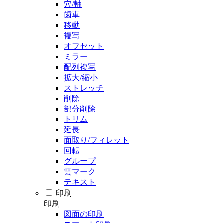
穴/軸
歯車
移動
複写
オフセット
ミラー
配列複写
拡大/縮小
ストレッチ
削除
部分削除
トリム
延長
面取り/フィレット
回転
グループ
雲マーク
テキスト
印刷
印刷
図面の印刷