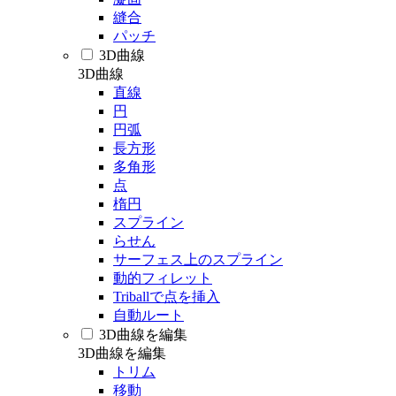
縫合
パッチ
3D曲線
3D曲線
直線
円
円弧
長方形
多角形
点
楕円
スプライン
らせん
サーフェス上のスプライン
動的フィレット
Triballで点を挿入
自動ルート
3D曲線を編集
3D曲線を編集
トリム
移動