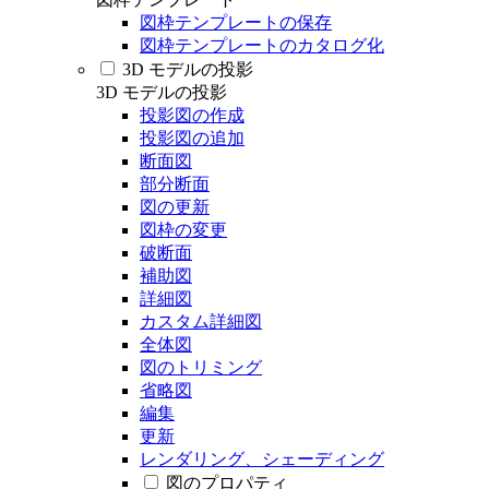
図枠テンプレートの保存
図枠テンプレートのカタログ化
3D モデルの投影
3D モデルの投影
投影図の作成
投影図の追加
断面図
部分断面
図の更新
図枠の変更
破断面
補助図
詳細図
カスタム詳細図
全体図
図のトリミング
省略図
編集
更新
レンダリング、シェーディング
図のプロパティ