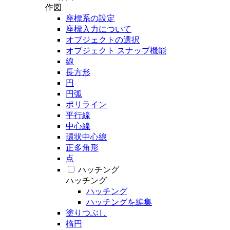
作図
座標系の設定
座標入力について
オブジェクトの選択
オブジェクト スナップ機能
線
長方形
円
円弧
ポリライン
平行線
中心線
環状中心線
正多角形
点
ハッチング
ハッチング
ハッチング
ハッチングを編集
塗りつぶし
楕円