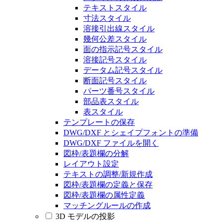
テキストスタイル
寸法スタイル
溶接引出線スタイル
幾何公差スタイル
面の指示記号スタイル
溶接記号スタイル
データム記号スタイル
断面記号スタイル
パーツ番号スタイル
部品表スタイル
表スタイル
テンプレートの保存
DWG/DXF とシェイプフォントの準備
DWG/DXF ファイルを開く
図枠/表題欄の分解
レイアウト設定
テキストの調整/新規作成
図枠/表題欄の定義と保存
図枠/表題欄の属性定義
マッチングルールの作成
3D モデルの投影