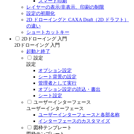
スマート印刷
レイヤーの表示/非表示、印刷の制限
設定の初期化
2D ドローイングと CAXA Draft（2D ドラフト）
の違い
ショートカットキー
2Dドローイング 入門
2Dドローイング 入門
起動と終了
設定
設定
オプション設定
シート背景の設定
管理者として実行
オプション設定の読込・書出
シート設定
ユーザーインターフェース
ユーザーインターフェース
ユーザーインターフェースと各部名称
インターフェースのカスタマイズ
図枠テンプレート
図枠テンプレート