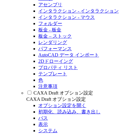
アセンブリ
インタラクション - インタラクション
インタラクション - マウス
フォルダー
板金 - 板金
板金 – ストック
レンダリング
パフォーマンス
AutoCAD データ インポート
2Dドローイング
プロパティ リスト
テンプレート
色
注意事項
CAXA Draft オプション設定
CAXA Draft オプション設定
オプション設定を開く
初期化、読み込み、書き出し
パス
表示
システム