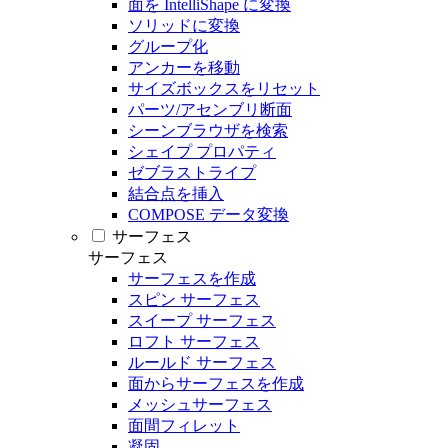
面を IntelliShape に変換
ソリッドに変換
グループ化
アンカーを移動
サイズボックスをリセット
パーツ/アセンブリ断面
シーンブラウザを検索
シェイプ プロパティ
ゼブラストライプ
結合点を挿入
COMPOSE データ変換
サーフェス
サーフェス
サーフェスを作成
スピン サーフェス
スイープ サーフェス
ロフト サーフェス
ルールド サーフェス
面からサーフェスを作成
メッシュサーフェス
面間フィレット
凝固