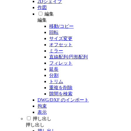
2Dシェイプ
作図
編集
編集
移動/コピー
回転
サイズ変更
オフセット
ミラー
直線配列/円形配列
フィレット
延長
分割
トリム
重複を削除
隙間を検索
DWG/DXF のインポート
拘束
表示
押し出し
押し出し
押し出し