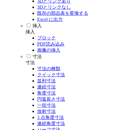
3Dとリンクあり
3Dとリンクなし
既存の部品表を変換する
Excel に出力
挿入
挿入
ブロック
PDF読み込み
画像の挿入
寸法
寸法
寸法の種類
クイック寸法
並列寸法
連続寸法
角度寸法
円弧長さ寸法
一括寸法
放射寸法
3 点角度寸法
連続角度寸法
ハーフ寸法