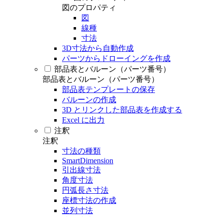
図のプロパティ
図
線種
寸法
3D寸法から自動作成
パーツからドローイングを作成
部品表とバルーン（パーツ番号）
部品表とバルーン（パーツ番号）
部品表テンプレートの保存
バルーンの作成
3D とリンクした部品表を作成する
Excel に出力
注釈
注釈
寸法の種類
SmartDimension
引出線寸法
角度寸法
円弧長さ寸法
座標寸法の作成
並列寸法