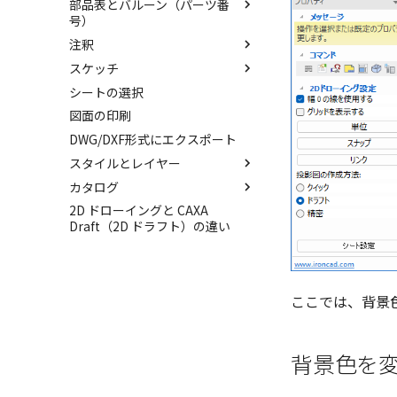
部品表とバルーン（パーツ番
図枠テンプレートのカタログ化
投影図の作成
ズ
号）
投影図の追加
注釈
部品表テンプレートの保存
断面図
スケッチ
バルーンの作成
寸法の種類
部分断面
シートの選択
3D とリンクした部品表を作成
SmartDimension
ポリライン
図の更新
する
図面の印刷
引出線寸法
2点、接線、垂線
図枠の変更
Excel に出力
DWG/DXF形式にエクスポート
角度寸法
四角形・多角形
破断面
スタイルとレイヤー
円弧長さ寸法
円
補助図
カタログ
座標寸法の作成
円弧
スタイルとレイヤー
詳細図
2D ドローイングと CAXA
並列寸法
楕円
スタイルの設定
カタログ
カスタム詳細図
Draft（2D ドラフト）の違い
連続寸法
スプライン
レイヤーの設定
カタログセット
スタイルの作成と削除
全体図
寸法レイアウトの変更
雲マーク
アイテムの入れ替え
投影図スタイル
レイヤーの作成と削除
図のトリミング
公差を入れる
回転
カタログの右クリックメニュー
テキストスタイル
レイヤーの表示/非表示、印
省略図
刷の制限
ここでは、背景
寸法の破綻
拡大/縮小
寸法スタイル
編集
中心マーク
オフセット
公差記入枠（幾何公差）スタ
更新
イル
中心線
ミラー
背景色を
レンダリング、シェーディング
面の指示記号スタイル
テキスト
延長
図のプロパティ
溶接記号スタイル