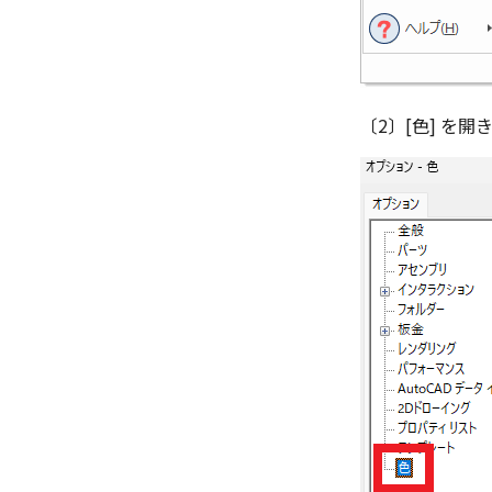
〔2〕[色] を開