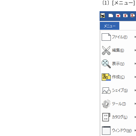
引出線付きテキスト
分割/トリム
〔1〕[メニュー]
3D寸法から自動作成
図
データム記号スタイル
ノック穴記号
フィレット/面取り
パーツからドローイングを作成
線種
切断線（断面記号）スタイル
穴の注釈
TriBall
寸法
バルーン（パーツ番号）スタ
公差記入枠
グループ化/シェイプを結合
イル
データム記号
部品表スタイル
データムターゲット
表スタイル
面の指示記号
ベンド線スタイル
溶接記号
ハッチング
穴リスト
デザインバリエーションリスト
空の表
略図ねじ山