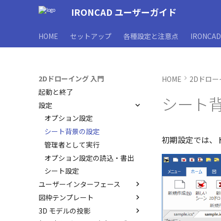
IRONCAD ユーザーガイド
HOME
セットアップ
各種設定と注意点
IRONCA
2Dドローイング 入門
HOME
2Dドロー
起動と終了
シート
設定
オプション設定
シート背景の設定
初期設定では、
管理者として実行
オプション設定の読込・書出
シート設定
ユーザーインターフェース
図枠テンプレート
ユーザーインターフェースと各
部名称
3D モデルの投影
図枠テンプレートの保存
インターフェースのカスタマイ