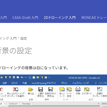
D入門
CAXA-Draft 入門
2Dドローイング 入門
IRONCAD トレ
イング 入門
設定
背景の設定
ドローイングの背景は白になっています。