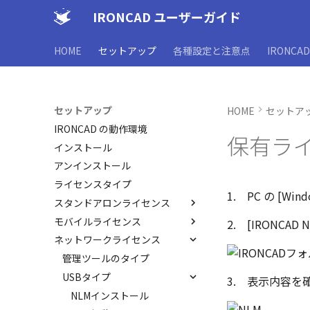
IRONCAD ユーザーガイド
HOME
セットアップ
各種設定と注意点
IRONCA
セットアップ
HOME
セットア
IRONCAD の動作環境
保有ライ
インストール
アンインストール
ライセンスタイプ
1. PC の [W
スタンドアロンライセンス
モバイルライセンス
アクティベーション
2. [IRONCAD N
ネットワークライセンス
PC移行
アップグレード
ライセンスの確認方法(スタン
ライセンスの確認方法(USB)
管理ツールのタイプ
ドアロン)
USBタイプ
3. 表示内容を
NLMインストール