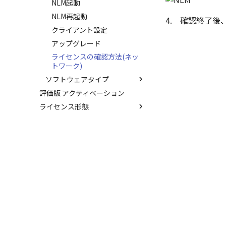
NLM起動
NLM再起動
4. 確認終了後、
クライアント設定
アップグレード
ライセンスの確認方法(ネッ
トワーク)
ソフトウェアタイプ
評価版 アクティベーション
NLMインストール
ライセンス形態
ライセンス申請
購入ライセンス
クライアントの設定
TERMライセンス
ライセンスの切り離し