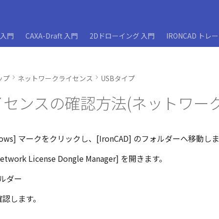
D入門
CAXA-Draft 入門
2Dドローイング 入門
IRONCAD トレ
ップ
ネットワークライセンス
USBタイプ
センスの確認方法(ネットワーク
indows] マークをクリックし、[IronCAD] のフォルダーへ移動し
etwork License Dongle Manager] を開きます。
確認します。