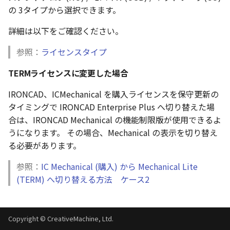
い、単位設定画面の表示
ト配置設定
注釈
フォルダー
レイヤーのフリーズ/解除
の 3タイプから選択できます。
かしい
体積の単位を密度から参
アップグレード時の注意点
ストラクチャパーツにつ
DWG/DXF とシェイプフ
能の追加
非表示・編集の制限
挿入
六角穴付ボルトをインポート
その他
データ
リンクコピーについて
隙間チェック
面間フィレット
スプライン
回転
留め継ぎを追加
破断面
放射寸法
ノック穴記号
円弧
補助図
連続寸法
雲マーク
トの準備
寸法作成時にスタイルを
スケッチ
板金 - 板金
詳細は以下をご確認ください。
その他の表示不具合
複数選択時にカタログに
管理者として実行
アクティブに設定
溶接記号の JIS 規格更新
測定ツール
寸法
アセンブリ
スナップ – スナップとグ
パターン（配列）につい
再生成
凝固
らせん
閉じた角を追加
トリミング
3 点角度寸法
図面注記
ポリライン
詳細図
寸法レイアウトの変更
回転
参照：
ライセンスタイプ
登録
DWG/DXF ファイルを開く
PDF 出力時の画像の表示
シートの選択
板金 – ストック
ド
CAXA 部品表の順番が変わ
内部リンク
寸法許容差の位置設定の
プロパティ
製図記号
投影図・アイソメ図を作成
TriBallのみ移動モード
表示を再作成
縫合
サーフェス上のスプライ
ベンドノッチを作成
相対ビュー
連続角度寸法
平行線
カスタム詳細図
公差を入れる
拡大/縮小
TERMライセンスに変更した場合
てしまう
3D 曲線 - 中心点の拘束
図枠/表題欄の分解
テキスト選択時にプロパ
図面の印刷
レンダリング
スナップ - 極ガイド
を表示
要素の置き換え
面の指示記号の個別設定
外部保存・挿入
作図
練習問題 1
抑制[非表示]
パッチ
動的フィレット
パンチベンドを作成
図の移動
ハーフ寸法
中心線
全体図
寸法の破綻
オフセット
IRONCAD、ICMechanical を購入ライセンスを保守更新の
CAXA 投影が遅い場合
レイアウト設定
DWG/DXF形式にエクスポー
パフォーマンス
スナップ – オブジェクト 
タイミングで IRONCAD Enterprise Plus へ切り替えた場
キー操作でシート切り替
ト
ナップ
寸法編集時のカスタム記
2D スケッチ
印刷
練習問題 2
ゴーストパーツに設定
Triballで点を挿入
ベンドを展開/ベンドの展
投影図の構成要素のレイ
テーパ寸法
環状中心線
図のトリミング
中心マーク
ミラー
合は、IRONCAD Mechanical の機能制限版が使用できるよ
Windows のシステムの確
テキストの調整/新規作成
登録
AutoCAD データ インポ
解除
を指定
うになります。 その場合、Mechanical の表示を切り替え
とトラブル問診票の記入
2D ドローイングブラウザ
スタイルとレイヤー
3Dインターフェース - 投
押し出し
レイヤーの表示/非表示、印
シェイプを合体
自動ルート
大径円半径寸法
正多角形
省略図
中心線
延長
る必要があります。
追加
図枠/表題欄の定義と保存
画像の透明度設定
刷の制限
2Dドローイング
クイックベンド
投影レイヤーの選択/変更
カタログ
参照：
IC Mechanical (購入) から Mechanical Lite
3Dインターフェース - 略
スピン
面を IntelliShape に変換
曲率半径寸法
点
編集
テキスト
分割/トリム
図面の一括作成の既定の
じ山
図枠/表題欄の属性定義
選択フィルターのデフォ
設定の初期化
(TERM) へ切り替える方法 ケース2
プロパティ リスト
コーナーブレーク
投影図を修正する
プレート設定
設定
2D ドローイングと CAXA
スイープ
ソリッドに変換
寸法レイアウトの変更
ハッチング
更新
引出線付きテキスト
フィレット/面取り
Draft（2D ドラフト）の違い
3Dインターフェース - 寸
マッチングルールの作成
2D ドローイングと CAXA
テンプレート
ソリッド/サーフェス展開
線の非表示/再表示
断面位置を割合で設定
Draft（2D ドラフト）の違い
ーツを作成
ロフト
グループ化
公差を入れる
塗りつぶし
レンダリング、シェーデ
ノック穴記号
TriBall
Copyright © CreativeMachine, Ltd.
3D インターフェース - 部
色
曲線のプロパティ
グ