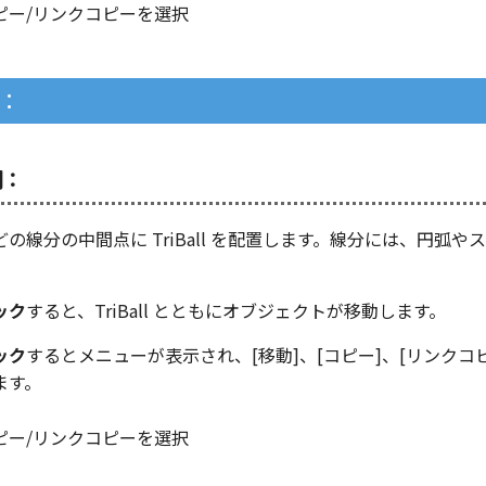
：
間：
の線分の中間点に TriBall を配置します。線分には、円弧や
ック
すると、TriBall とともにオブジェクトが移動します。
ック
するとメニューが表示され、[移動]、[コピー]、[リンクコピ
ます。