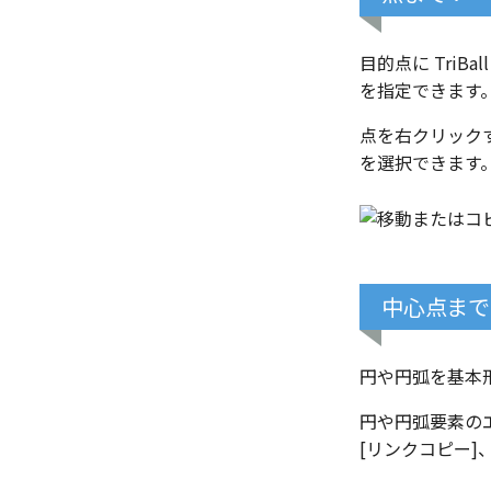
コーナーブレーク
結合点を挿入
ソリッド/サーフェス展開パー
COMPOSE データ変換
ツを作成
目的点に Tri
板金パーツを作成
を指定できます
ソリッドパーツから板金パーツ
点を右クリックす
を作成
を選択できます
見積表
中心点まで
円や円弧を基本形状
円や円弧要素の
[リンクコピー]