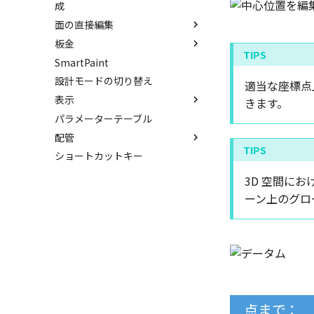
成
解析
ルールド サーフェス
長方形
フィレット/面取り
3D曲線に拘束を設定
面の直接編集
3D 曲線を編集
√aエラーチェック
面からサーフェスを作成
多角形
サイズ変更
板金
3D 曲線を作成
面を移動
隙間チェック
メッシュサーフェス
点
配列
SmartPaint
交差曲線
面を削除
展開/展開解除
再生成
面間フィレット
楕円
ミラー
設計モードの切り替え
投影曲線
面をマッチ
ロフト
適当な座標点上
表示を再作成
凝固
スプライン
軸でミラー
表示
曲線をラップ
面をオフセット
スケッチベンドの作成
きます。
抑制[非表示]
縫合
らせん
回転
パラメーターテーブル
アイソパラメトリック曲線
面の半径を編集
切り抜き
スポイトへ抽出
ゴーストパーツに設定
パッチ
サーフェス上のスプライン
配管
ブリッジ曲線
面を分割
成形ツール
今すぐレンダリング
シェイプを合体
動的フィレット
ショートカットキー
ベンド角
アニメーション
配管コマンド
面を IntelliShape に変換
Triballで点を挿入
コーナーリリーフを作成
テクスチャ
配管の作成例
3D 空間に
ソリッドに変換
自動ルート
留め継ぎを追加
バンプ
ーン上のグロ
グループ化
閉じた角を追加
ライトを挿入
アンカーを移動
ベンドノッチを作成
カメラ
サイズボックスをリセット
パンチベンドを作成
パーツ/アセンブリ断面
ベンドを展開/ベンドの展開解
シーンブラウザを検索
除
シェイプ プロパティ
クイックベンド
点まで：
ゼブラストライプ