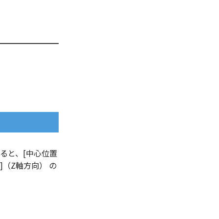
すると、[中心位置
]（Z軸方向） の