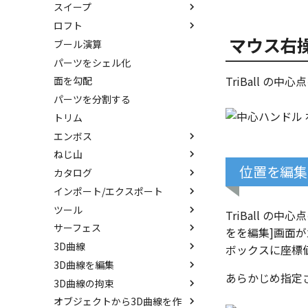
スイープ
編集
押し出しウィザード
スピン
ロフト
DWG/DXF のインポート
簡単押し出し
スピンウィザード
スイープ
移動/コピー
マウス右
ブール演算
拘束
選択した面を押し出し
簡単スピン
スイープウィザード
ロフト
回転
パーツをシェル化
表示
スケッチを抽出
スケッチを抽出
簡単スイープ
ロフトウィザード
サイズ変更
TriBall 
面を勾配
スケッチを抽出
簡単ロフト
オフセット
パーツを分割する
ガイドラインを使用したロフト
ミラー
トリム
スケッチを抽出
直線配列/円形配列
エンボス
フィレット
ねじ山
エンボス
延長
位置を編集
カタログ
ラップエンボス
ねじ山
分割
インポート/エクスポート
略図ねじ山
カタログ
トリム
ツール
カタログセット
インポート
重複を削除
TriBall 
サーフェス
お気に入りカタログ
エクスポート
配置拘束
隙間を検索
をを編集]画面が
3D曲線
パーツの入れ替え
拘束関係の表示
サーフェスを作成
ボックスに座標
3D曲線を編集
ProActiveBOM
親に固定
スピン サーフェス
直線
あらかじめ指定
3D曲線の拘束
カタログの右クリックメニュー
メカニズムモード
スイープ サーフェス
円
トリム
オブジェクトから3D曲線を作
干渉チェック
ロフト サーフェス
円弧
移動
3D曲線に寸法を指定