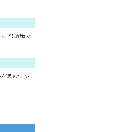
置や向きに配置で
トを選ぶと、シ
。