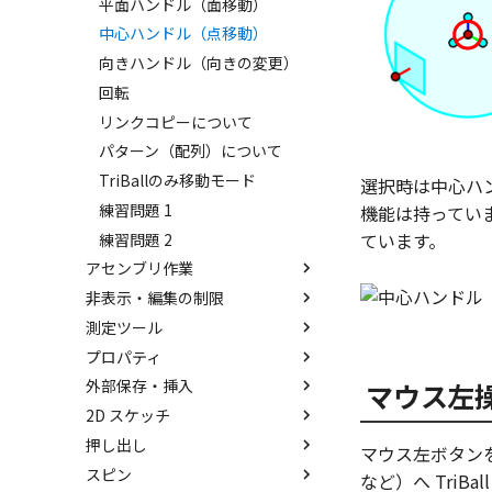
平面ハンドル（面移動）
プ）機能
中心ハンドル（点移動）
IntelliShape のサイズ編集
向きハンドル（向きの変更）
カーネルの切り替え
回転
ストラクチャパーツについて
リンクコピーについて
アクティブに設定
パターン（配列）について
内部リンク
TriBallのみ移動モード
選択時は中心ハ
要素の置き換え
練習問題 1
機能は持っていま
ています。
練習問題 2
アセンブリ作業
非表示・編集の制限
アセンブリの作成と解除
測定ツール
アセンブリ構造の変更
概要
プロパティ
アセンブリミラー
非表示
SmartDimension
外部保存・挿入
アセンブリフィーチャ 押し出
抑制[非表示]
その他の測定ツール
パーツ プロパティ
マウス左
しカット
2D スケッチ
ゴーストパーツに設定
Triball 機能で寸法作成
アセンブリ プロパティ
外部保存
アセンブリフィーチャ 穴
押し出し
その他の機能
既定のプロパティ項目の活用
挿入
2Dシェイプ
マウス左ボタン
ベンド
スピン
カスタムプロパティ
作図
押し出し
など）へ Tri