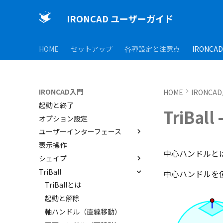
IRONCAD ユーザーガイド
HOME
セットアップ
各種設定と注意点
IRONCA
IRONCAD入門
HOME
IRONCA
起動と終了
TriBa
オプション設定
ユーザーインターフェース
表示操作
ユーザーインターフェースと各
中心ハンドルとは
部名称
シェイプ
インターフェースのカスタマイ
TriBall
IRONCAD で扱う要素
中心ハンドルを使
ズ
要素の選択方法
TriBallとは
カタログからのドラッグ＆ドロ
起動と解除
ップによるモデリング
軸ハンドル（直線移動）
SmartSnap（スマートスナッ