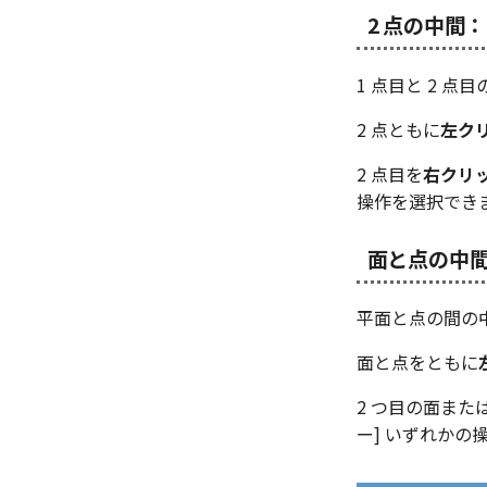
2 点の中間：
1 点目と 2 点目
2 点ともに
左ク
2 点目を
右クリ
操作を選択でき
面と点の中
平面と点の間の中間
面と点をともに
2 つ目の面また
ー] いずれかの