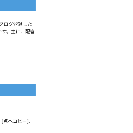
カタログ登録した
です。主に、配管
、[点へコピー]、