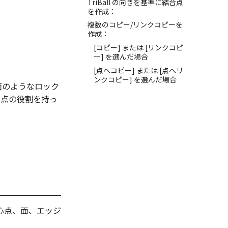
TriBall の向きを基準に結合点
を作成：
複数のコピー/リンクコピーを
作成：
[コピー] または [リンクコピ
ー] を選んだ場合
[点へコピー] または [点へリ
ンクコピー] を選んだ場合
面のようなロック
準点の役割を持っ
心点、面、エッジ