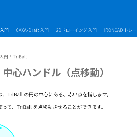
D入門
CAXA-Draft 入門
2Dドローイング 入門
IRONCAD トレ
D入門
TriBall
ll - 中心ハンドル（点移動）
、TriBall の円の中心にある、赤い点を指します。
って、TriBall を点移動させることができます。