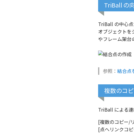
TriBal
TriBall 
オブジェクトを
やフレーム架台
参照：
結合点
複数のコピ
TriBall に
[複数のコピー/
[点へリンクコピ