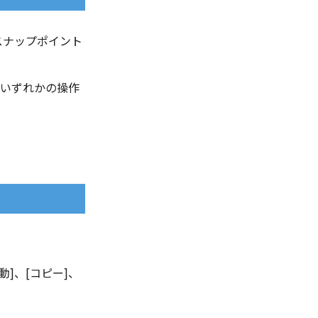
のスナップポイント
 いずれかの操作
]、[コピー]、
。