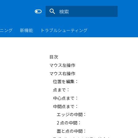
検索を初期化
ーニング
新機能
トラブルシューティング
目次
マウス左操作
マウス右操作
位置を編集：
点まで：
中心点まで：
中間点まで：
エッジの中間：
2 点の中間：
面と点の中間：