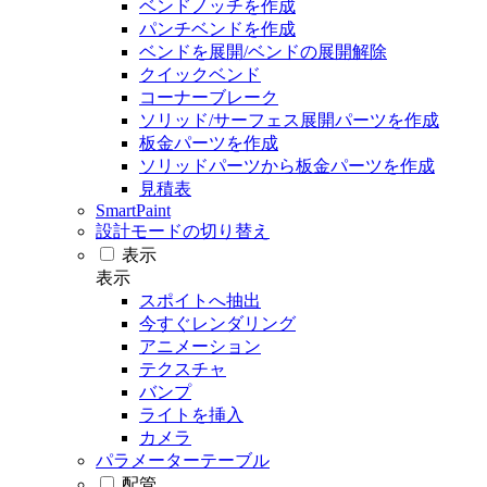
ベンドノッチを作成
パンチベンドを作成
ベンドを展開/ベンドの展開解除
クイックベンド
コーナーブレーク
ソリッド/サーフェス展開パーツを作成
板金パーツを作成
ソリッドパーツから板金パーツを作成
見積表
SmartPaint
設計モードの切り替え
表示
表示
スポイトへ抽出
今すぐレンダリング
アニメーション
テクスチャ
バンプ
ライトを挿入
カメラ
パラメーターテーブル
配管