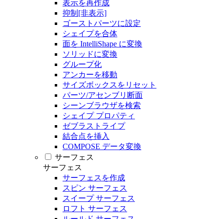
表示を再作成
抑制[非表示]
ゴーストパーツに設定
シェイプを合体
面を IntelliShape に変換
ソリッドに変換
グループ化
アンカーを移動
サイズボックスをリセット
パーツ/アセンブリ断面
シーンブラウザを検索
シェイプ プロパティ
ゼブラストライプ
結合点を挿入
COMPOSE データ変換
サーフェス
サーフェス
サーフェスを作成
スピン サーフェス
スイープ サーフェス
ロフト サーフェス
ルールド サーフェス