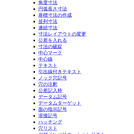
角度寸法
円弧長さ寸法
座標寸法の作成
並列寸法
連続寸法
寸法レイアウトの変更
公差を入れる
寸法の破綻
中心マーク
中心線
テキスト
引出線付きテキスト
ノック穴記号
穴の注釈
公差記入枠
データム記号
データムターゲット
面の指示記号
溶接記号
ハッチング
穴リスト