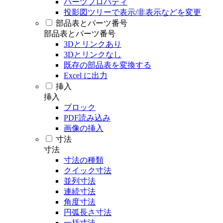
パーツプロパティ
投影図ツリーで表示/非表示などを変更
部品表とパーツ番号
部品表とパーツ番号
3Dとリンクあり
3Dとリンクなし
既存の部品表を変換する
Excel に出力
挿入
挿入
ブロック
PDF読み込み
画像の挿入
寸法
寸法
寸法の種類
クイック寸法
並列寸法
連続寸法
角度寸法
円弧長さ寸法
一括寸法