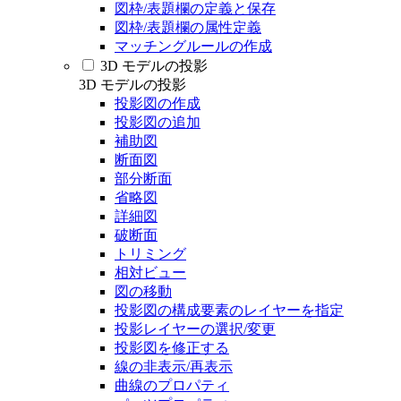
図枠/表題欄の定義と保存
図枠/表題欄の属性定義
マッチングルールの作成
3D モデルの投影
3D モデルの投影
投影図の作成
投影図の追加
補助図
断面図
部分断面
省略図
詳細図
破断面
トリミング
相対ビュー
図の移動
投影図の構成要素のレイヤーを指定
投影レイヤーの選択/変更
投影図を修正する
線の非表示/再表示
曲線のプロパティ