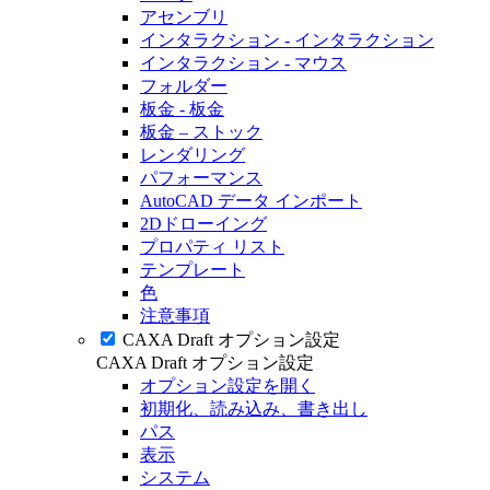
アセンブリ
インタラクション - インタラクション
インタラクション - マウス
フォルダー
板金 - 板金
板金 – ストック
レンダリング
パフォーマンス
AutoCAD データ インポート
2Dドローイング
プロパティ リスト
テンプレート
色
注意事項
CAXA Draft オプション設定
CAXA Draft オプション設定
オプション設定を開く
初期化、読み込み、書き出し
パス
表示
システム