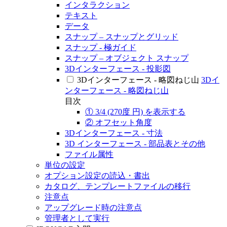
インタラクション
テキスト
データ
スナップ – スナップとグリッド
スナップ - 極ガイド
スナップ – オブジェクト スナップ
3Dインターフェース - 投影図
3Dインターフェース - 略図ねじ山
3Dイ
ンターフェース - 略図ねじ山
目次
① 3/4 (270度 円) を表示する
② オフセット角度
3Dインターフェース - 寸法
3D インターフェース - 部品表とその他
ファイル属性
単位の設定
オプション設定の読込・書出
カタログ、テンプレートファイルの移行
注意点
アップグレード時の注意点
管理者として実行