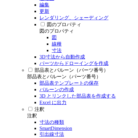
編集
更新
レンダリング、シェーディング
図のプロパティ
図のプロパティ
図
線種
寸法
3D寸法から自動作成
パーツからドローイングを作成
部品表とバルーン（パーツ番号）
部品表とバルーン（パーツ番号）
部品表テンプレートの保存
バルーンの作成
3D とリンクした部品表を作成する
Excel に出力
注釈
注釈
寸法の種類
SmartDimension
引出線寸法