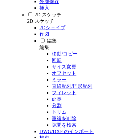
外部保存
挿入
2D スケッチ
2D スケッチ
2Dシェイプ
作図
編集
編集
移動/コピー
回転
サイズ変更
オフセット
ミラー
直線配列/円形配列
フィレット
延長
分割
トリム
重複を削除
隙間を検索
DWG/DXF のインポート
拘束