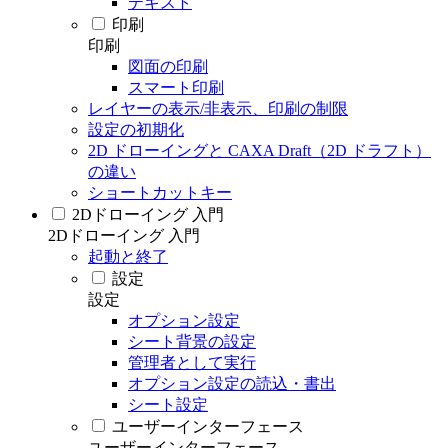
テキスト
印刷
印刷
図面の印刷
スマート印刷
レイヤーの表示/非表示、印刷の制限
設定の初期化
2D ドローイングと CAXA Draft（2D ドラフト）
の違い
ショートカットキー
2Dドローイング 入門
2Dドローイング 入門
起動と終了
設定
設定
オプション設定
シート背景の設定
管理者として実行
オプション設定の読込・書出
シート設定
ユーザーインターフェース
ユーザーインターフェース