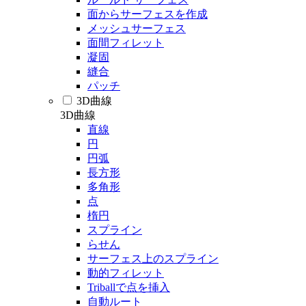
面からサーフェスを作成
メッシュサーフェス
面間フィレット
凝固
縫合
パッチ
3D曲線
3D曲線
直線
円
円弧
長方形
多角形
点
楕円
スプライン
らせん
サーフェス上のスプライン
動的フィレット
Triballで点を挿入
自動ルート