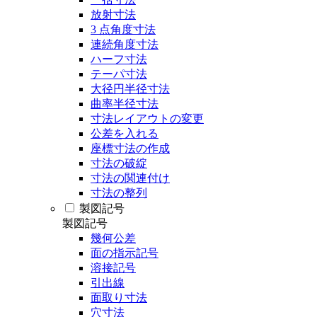
放射寸法
3 点角度寸法
連続角度寸法
ハーフ寸法
テーパ寸法
大径円半径寸法
曲率半径寸法
寸法レイアウトの変更
公差を入れる
座標寸法の作成
寸法の破綻
寸法の関連付け
寸法の整列
製図記号
製図記号
幾何公差
面の指示記号
溶接記号
引出線
面取り寸法
穴寸法