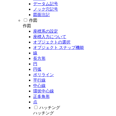
データム記号
ノック穴記号
図面注記
作図
作図
座標系の設定
座標入力について
オブジェクトの選択
オブジェクト スナップ機能
線
長方形
円
円弧
ポリライン
平行線
中心線
環状中心線
正多角形
点
ハッチング
ハッチング