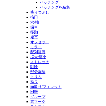
ハッチング
ハッチングを編集
塗りつぶし
楕円
穴/軸
歯車
移動
複写
オフセット
ミラー
配列複写
拡大/縮小
ストレッチ
削除
部分削除
トリム
延長
面取り/フィレット
回転
グループ
雲マーク