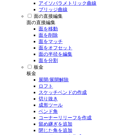
アイソパラメトリック曲線
ブリッジ曲線
面の直接編集
面の直接編集
面を移動
面を削除
面をマッチ
面をオフセット
面の半径を編集
面を分割
板金
板金
展開/展開解除
ロフト
スケッチベンドの作成
切り抜き
成形ツール
ベンド角
コーナーリリーフを作成
留め継ぎを追加
閉じた角を追加