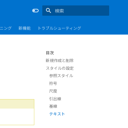
検索を初期化
ーニング
新機能
トラブルシューティング
目次
新規作成と削除
スタイルの設定
参照スタイル
符号
尺度
引出線
基線
テキスト