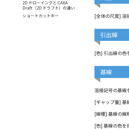
2D ドローイングと CAXA
相対ビュー
一括寸法
穴寸法
線
Draft（2D ドラフト）の違い
図の移動
放射寸法
データム記号
長方形
[全体の尺度] 
ショートカットキー
投影図の構成要素のレイヤーを
3 点角度寸法
ノック穴記号
円
指定
連続角度寸法
図面注記
円弧
投影レイヤーの選択/変更
引出線
ハーフ寸法
ポリライン
投影図を修正する
テーパ寸法
平行線
線の非表示/再表示
大径円半径寸法
中心線
[色] 引出線の
曲線のプロパティ
曲率半径寸法
環状中心線
パーツプロパティ
寸法レイアウトの変更
正多角形
基線
投影図ツリーで表示/非表示な
公差を入れる
点
どを変更
座標寸法の作成
ハッチング
溶接記号の基線
寸法の破綻
塗りつぶし
ハッチング
寸法の関連付け
楕円
ハッチングを編集
[ギャップ量] 
寸法の整列
穴/軸
歯車
[線種] 基線の
移動
[色] 基線の色
複写