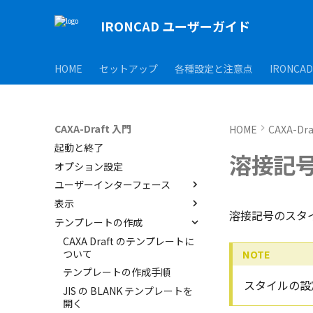
IRONCAD ユーザーガイド
HOME
セットアップ
各種設定と注意点
IRONCA
CAXA-Draft 入門
HOME
CAXA-Dr
起動と終了
溶接記
オプション設定
ユーザーインターフェース
表示
ユーザーインターフェースと各
溶接記号のスタ
部名称
テンプレートの作成
表示操作
インターフェースのカスタマイ
シートの切り替え
CAXA Draft のテンプレートに
ズ
ついて
テンプレートの作成手順
スタイルの設
JIS の BLANK テンプレートを
開く