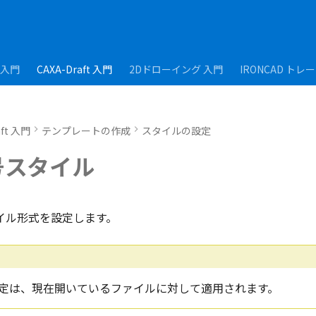
D入門
CAXA-Draft 入門
2Dドローイング 入門
IRONCAD トレ
aft 入門
テンプレートの作成
スタイルの設定
号スタイル
イル形式を設定します。
定は、現在開いているファイルに対して適用されます。