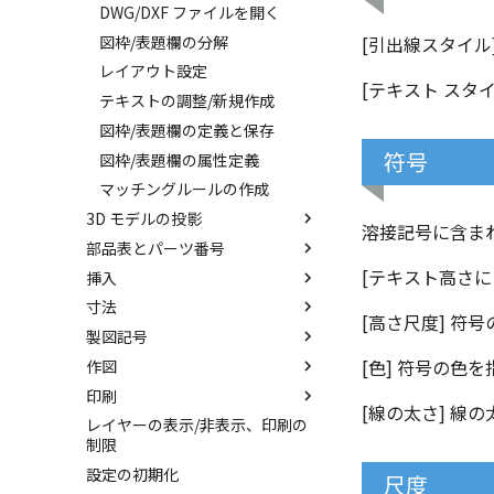
DWG/DXF ファイルを開く
図枠/表題欄の分解
[引出線スタイル
レイアウト設定
[テキスト スタ
テキストの調整/新規作成
図枠/表題欄の定義と保存
符号
図枠/表題欄の属性定義
マッチングルールの作成
3D モデルの投影
溶接記号に含ま
部品表とパーツ番号
投影図の作成
[テキスト高さに
挿入
投影図の追加
3Dとリンクあり
寸法
補助図
3Dとリンクなし
ブロック
[高さ尺度] 符
製図記号
断面図
既存の部品表を変換する
PDF読み込み
寸法の種類
[色] 符号の色
作図
部分断面
Excel に出力
画像の挿入
クイック寸法
幾何公差
印刷
省略図
並列寸法
面の指示記号
座標系の設定
[線の太さ] 線
レイヤーの表示/非表示、印刷の
詳細図
連続寸法
溶接記号
座標入力について
図面の印刷
制限
破断面
角度寸法
引出線
オブジェクトの選択
スマート印刷
設定の初期化
尺度
トリミング
円弧長さ寸法
面取り寸法
オブジェクト スナップ機能