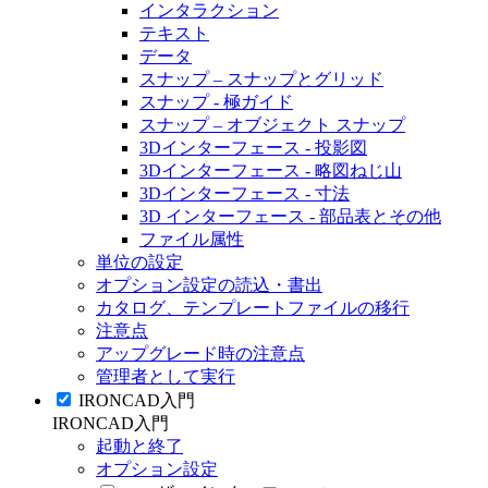
インタラクション
テキスト
データ
スナップ – スナップとグリッド
スナップ - 極ガイド
スナップ – オブジェクト スナップ
3Dインターフェース - 投影図
3Dインターフェース - 略図ねじ山
3Dインターフェース - 寸法
3D インターフェース - 部品表とその他
ファイル属性
単位の設定
オプション設定の読込・書出
カタログ、テンプレートファイルの移行
注意点
アップグレード時の注意点
管理者として実行
IRONCAD入門
IRONCAD入門
起動と終了
オプション設定