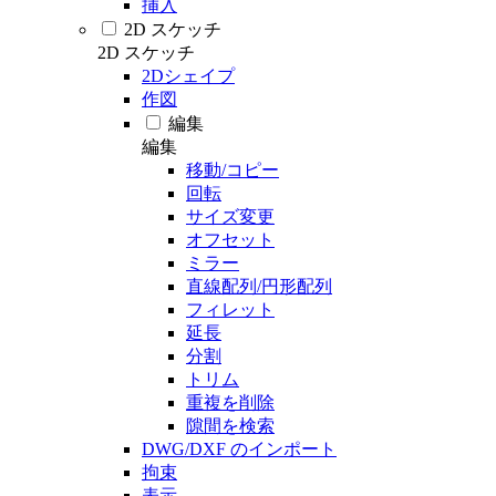
挿入
2D スケッチ
2D スケッチ
2Dシェイプ
作図
編集
編集
移動/コピー
回転
サイズ変更
オフセット
ミラー
直線配列/円形配列
フィレット
延長
分割
トリム
重複を削除
隙間を検索
DWG/DXF のインポート
拘束
表示