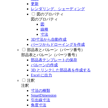
更新
レンダリング、シェーディング
図のプロパティ
図のプロパティ
図
線種
寸法
3D寸法から自動作成
パーツからドローイングを作成
部品表とバルーン（パーツ番号）
部品表とバルーン（パーツ番号）
部品表テンプレートの保存
バルーンの作成
3D とリンクした部品表を作成する
Excel に出力
注釈
注釈
寸法の種類
SmartDimension
引出線寸法
角度寸法