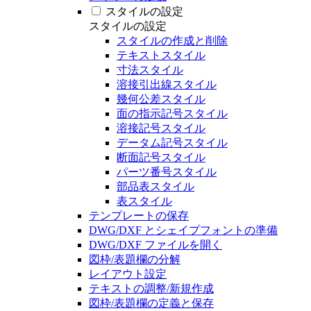
スタイルの設定
スタイルの設定
スタイルの作成と削除
テキストスタイル
寸法スタイル
溶接引出線スタイル
幾何公差スタイル
面の指示記号スタイル
溶接記号スタイル
データム記号スタイル
断面記号スタイル
パーツ番号スタイル
部品表スタイル
表スタイル
テンプレートの保存
DWG/DXF とシェイプフォントの準備
DWG/DXF ファイルを開く
図枠/表題欄の分解
レイアウト設定
テキストの調整/新規作成
図枠/表題欄の定義と保存