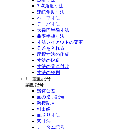
3 点角度寸法
連続角度寸法
ハーフ寸法
テーパ寸法
大径円半径寸法
曲率半径寸法
寸法レイアウトの変更
公差を入れる
座標寸法の作成
寸法の破綻
寸法の関連付け
寸法の整列
製図記号
製図記号
幾何公差
面の指示記号
溶接記号
引出線
面取り寸法
穴寸法
データム記号