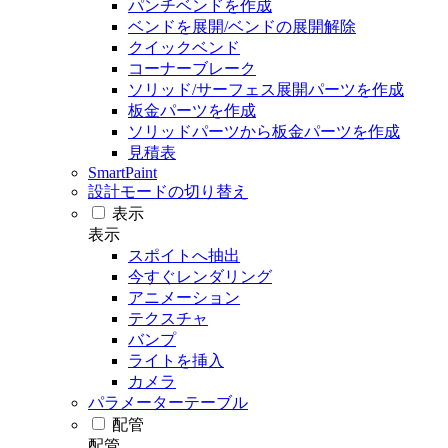
パンチベンドを作成
ベンドを展開/ベンドの展開解除
クイックベンド
コーナーブレーク
ソリッド/サーフェス展開パーツを作成
板金パーツを作成
ソリッドパーツから板金パーツを作成
見積表
SmartPaint
設計モードの切り替え
表示
表示
スポイトへ抽出
今すぐレンダリング
アニメーション
テクスチャ
バンプ
ライトを挿入
カメラ
パラメーターテーブル
配管
配管