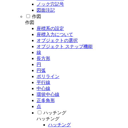
ノック穴記号
図面注記
作図
作図
座標系の設定
座標入力について
オブジェクトの選択
オブジェクト スナップ機能
線
長方形
円
円弧
ポリライン
平行線
中心線
環状中心線
正多角形
点
ハッチング
ハッチング
ハッチング