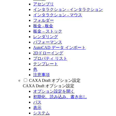
アセンブリ
インタラクション - インタラクション
インタラクション - マウス
フォルダー
板金 - 板金
板金 – ストック
レンダリング
パフォーマンス
AutoCAD データ インポート
2Dドローイング
プロパティ リスト
テンプレート
色
注意事項
CAXA Draft オプション設定
CAXA Draft オプション設定
オプション設定を開く
初期化、読み込み、書き出し
パス
表示
システム