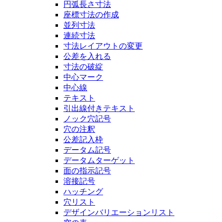
円弧長さ寸法
座標寸法の作成
並列寸法
連続寸法
寸法レイアウトの変更
公差を入れる
寸法の破綻
中心マーク
中心線
テキスト
引出線付きテキスト
ノック穴記号
穴の注釈
公差記入枠
データム記号
データムターゲット
面の指示記号
溶接記号
ハッチング
穴リスト
デザインバリエーションリスト