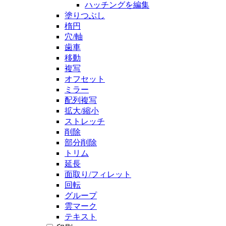
ハッチングを編集
塗りつぶし
楕円
穴/軸
歯車
移動
複写
オフセット
ミラー
配列複写
拡大/縮小
ストレッチ
削除
部分削除
トリム
延長
面取り/フィレット
回転
グループ
雲マーク
テキスト