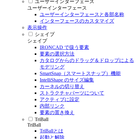
ユーザーインターフェース
ユーザーインターフェース
ユーザーインターフェースと各部名称
インターフェースのカスタマイズ
表示操作
シェイプ
シェイプ
IRONCAD で扱う要素
要素の選択方法
カタログからのドラッグ＆ドロップによる
モデリング
SmartSnap（スマートスナップ）機能
IntelliShape のサイズ編集
カーネルの切り替え
ストラクチャパーツについて
アクティブに設定
内部リンク
要素の置き換え
TriBall
TriBall
TriBallとは
起動と解除