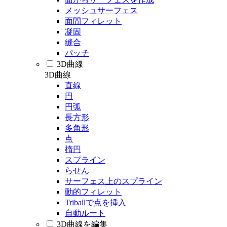
メッシュサーフェス
面間フィレット
凝固
縫合
パッチ
3D曲線
3D曲線
直線
円
円弧
長方形
多角形
点
楕円
スプライン
らせん
サーフェス上のスプライン
動的フィレット
Triballで点を挿入
自動ルート
3D曲線を編集