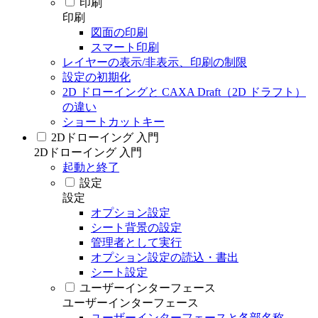
印刷
印刷
図面の印刷
スマート印刷
レイヤーの表示/非表示、印刷の制限
設定の初期化
2D ドローイングと CAXA Draft（2D ドラフト）
の違い
ショートカットキー
2Dドローイング 入門
2Dドローイング 入門
起動と終了
設定
設定
オプション設定
シート背景の設定
管理者として実行
オプション設定の読込・書出
シート設定
ユーザーインターフェース
ユーザーインターフェース
ユーザーインターフェースと各部名称