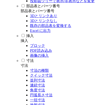
投影図ツリーで表示/非表示などを変更
部品表とパーツ番号
部品表とパーツ番号
3Dとリンクあり
3Dとリンクなし
既存の部品表を変換する
Excel に出力
挿入
挿入
ブロック
PDF読み込み
画像の挿入
寸法
寸法
寸法の種類
クイック寸法
並列寸法
連続寸法
角度寸法
円弧長さ寸法
一括寸法
放射寸法