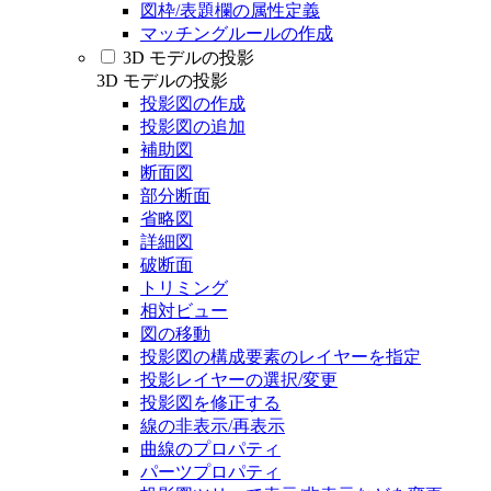
図枠/表題欄の属性定義
マッチングルールの作成
3D モデルの投影
3D モデルの投影
投影図の作成
投影図の追加
補助図
断面図
部分断面
省略図
詳細図
破断面
トリミング
相対ビュー
図の移動
投影図の構成要素のレイヤーを指定
投影レイヤーの選択/変更
投影図を修正する
線の非表示/再表示
曲線のプロパティ
パーツプロパティ