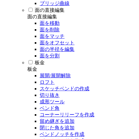
ブリッジ曲線
面の直接編集
面の直接編集
面を移動
面を削除
面をマッチ
面をオフセット
面の半径を編集
面を分割
板金
板金
展開/展開解除
ロフト
スケッチベンドの作成
切り抜き
成形ツール
ベンド角
コーナーリリーフを作成
留め継ぎを追加
閉じた角を追加
ベンドノッチを作成