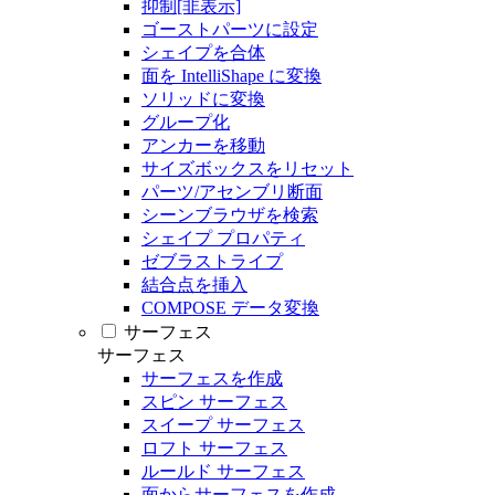
抑制[非表示]
ゴーストパーツに設定
シェイプを合体
面を IntelliShape に変換
ソリッドに変換
グループ化
アンカーを移動
サイズボックスをリセット
パーツ/アセンブリ断面
シーンブラウザを検索
シェイプ プロパティ
ゼブラストライプ
結合点を挿入
COMPOSE データ変換
サーフェス
サーフェス
サーフェスを作成
スピン サーフェス
スイープ サーフェス
ロフト サーフェス
ルールド サーフェス
面からサーフェスを作成