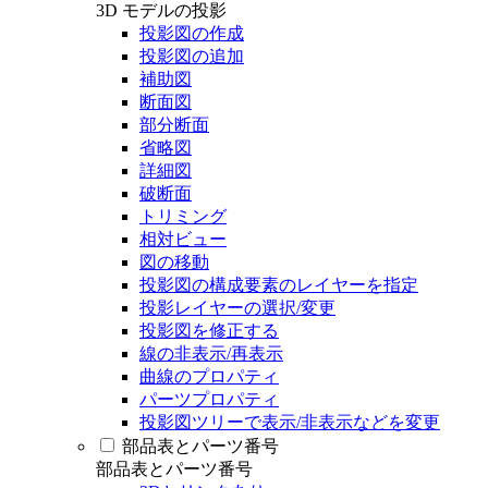
3D モデルの投影
投影図の作成
投影図の追加
補助図
断面図
部分断面
省略図
詳細図
破断面
トリミング
相対ビュー
図の移動
投影図の構成要素のレイヤーを指定
投影レイヤーの選択/変更
投影図を修正する
線の非表示/再表示
曲線のプロパティ
パーツプロパティ
投影図ツリーで表示/非表示などを変更
部品表とパーツ番号
部品表とパーツ番号