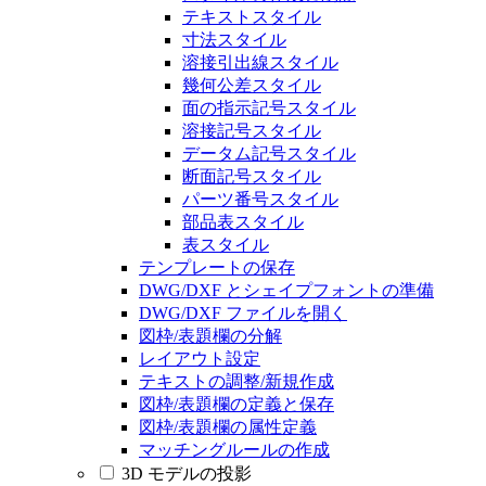
テキストスタイル
寸法スタイル
溶接引出線スタイル
幾何公差スタイル
面の指示記号スタイル
溶接記号スタイル
データム記号スタイル
断面記号スタイル
パーツ番号スタイル
部品表スタイル
表スタイル
テンプレートの保存
DWG/DXF とシェイプフォントの準備
DWG/DXF ファイルを開く
図枠/表題欄の分解
レイアウト設定
テキストの調整/新規作成
図枠/表題欄の定義と保存
図枠/表題欄の属性定義
マッチングルールの作成
3D モデルの投影