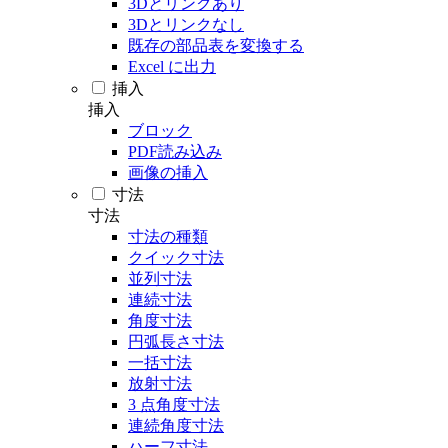
3Dとリンクあり
3Dとリンクなし
既存の部品表を変換する
Excel に出力
挿入
挿入
ブロック
PDF読み込み
画像の挿入
寸法
寸法
寸法の種類
クイック寸法
並列寸法
連続寸法
角度寸法
円弧長さ寸法
一括寸法
放射寸法
3 点角度寸法
連続角度寸法
ハーフ寸法