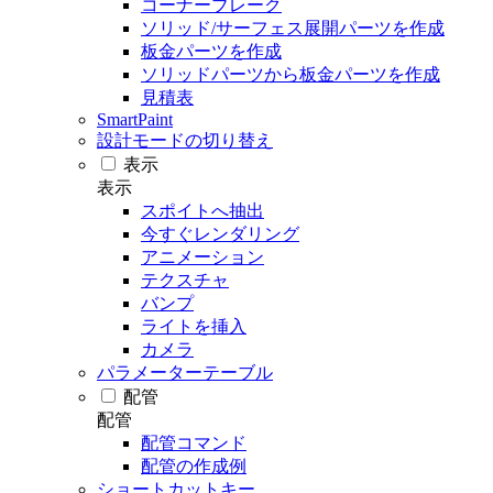
コーナーブレーク
ソリッド/サーフェス展開パーツを作成
板金パーツを作成
ソリッドパーツから板金パーツを作成
見積表
SmartPaint
設計モードの切り替え
表示
表示
スポイトへ抽出
今すぐレンダリング
アニメーション
テクスチャ
バンプ
ライトを挿入
カメラ
パラメーターテーブル
配管
配管
配管コマンド
配管の作成例
ショートカットキー