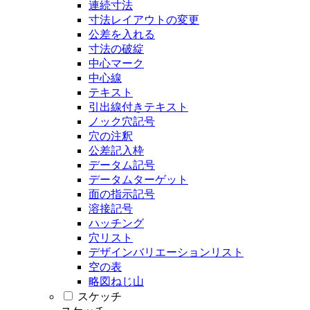
連続寸法
寸法レイアウトの変更
公差を入れる
寸法の破綻
中心マーク
中心線
テキスト
引出線付きテキスト
ノック穴記号
穴の注釈
公差記入枠
データム記号
データムターゲット
面の指示記号
溶接記号
ハッチング
穴リスト
デザインバリエーションリスト
空の表
略図ねじ山
スケッチ