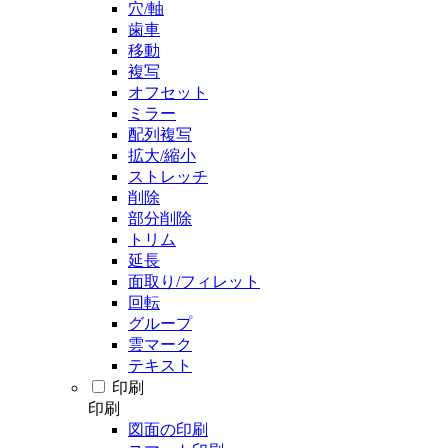
穴/軸
歯車
移動
複写
オフセット
ミラー
配列複写
拡大/縮小
ストレッチ
削除
部分削除
トリム
延長
面取り/フィレット
回転
グループ
雲マーク
テキスト
印刷
印刷
図面の印刷