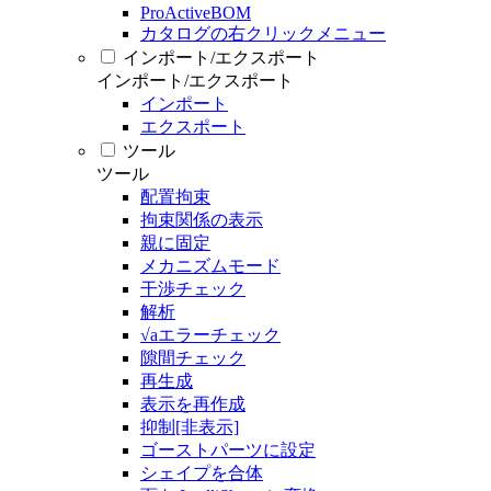
ProActiveBOM
カタログの右クリックメニュー
インポート/エクスポート
インポート/エクスポート
インポート
エクスポート
ツール
ツール
配置拘束
拘束関係の表示
親に固定
メカニズムモード
干渉チェック
解析
√aエラーチェック
隙間チェック
再生成
表示を再作成
抑制[非表示]
ゴーストパーツに設定
シェイプを合体