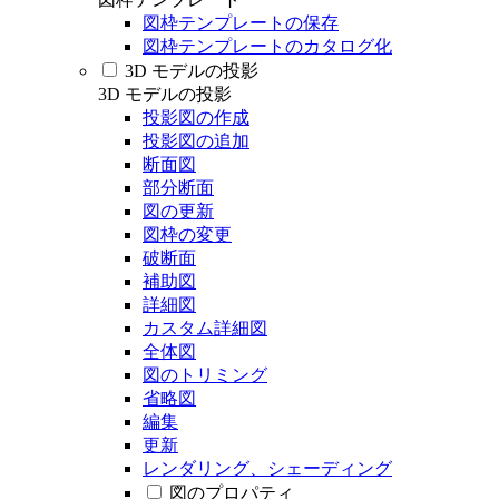
図枠テンプレートの保存
図枠テンプレートのカタログ化
3D モデルの投影
3D モデルの投影
投影図の作成
投影図の追加
断面図
部分断面
図の更新
図枠の変更
破断面
補助図
詳細図
カスタム詳細図
全体図
図のトリミング
省略図
編集
更新
レンダリング、シェーディング
図のプロパティ