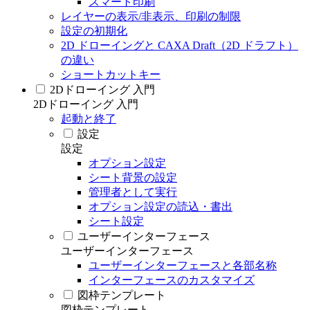
スマート印刷
レイヤーの表示/非表示、印刷の制限
設定の初期化
2D ドローイングと CAXA Draft（2D ドラフト）
の違い
ショートカットキー
2Dドローイング 入門
2Dドローイング 入門
起動と終了
設定
設定
オプション設定
シート背景の設定
管理者として実行
オプション設定の読込・書出
シート設定
ユーザーインターフェース
ユーザーインターフェース
ユーザーインターフェースと各部名称
インターフェースのカスタマイズ
図枠テンプレート
図枠テンプレート