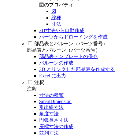
図のプロパティ
図
線種
寸法
3D寸法から自動作成
パーツからドローイングを作成
部品表とバルーン（パーツ番号）
部品表とバルーン（パーツ番号）
部品表テンプレートの保存
バルーンの作成
3D とリンクした部品表を作成する
Excel に出力
注釈
注釈
寸法の種類
SmartDimension
引出線寸法
角度寸法
円弧長さ寸法
座標寸法の作成
並列寸法