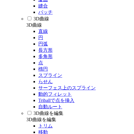
縫合
パッチ
3D曲線
3D曲線
直線
円
円弧
長方形
多角形
点
楕円
スプライン
らせん
サーフェス上のスプライン
動的フィレット
Triballで点を挿入
自動ルート
3D曲線を編集
3D曲線を編集
トリム
移動