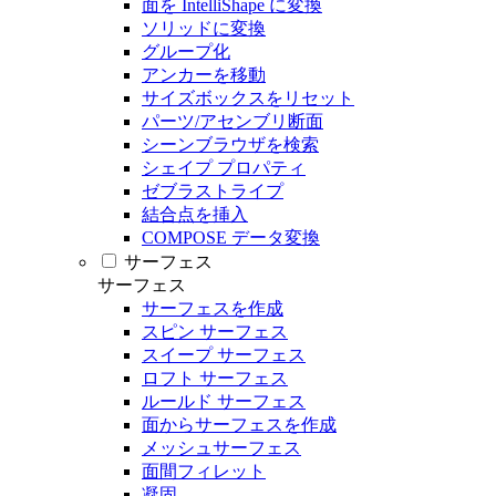
面を IntelliShape に変換
ソリッドに変換
グループ化
アンカーを移動
サイズボックスをリセット
パーツ/アセンブリ断面
シーンブラウザを検索
シェイプ プロパティ
ゼブラストライプ
結合点を挿入
COMPOSE データ変換
サーフェス
サーフェス
サーフェスを作成
スピン サーフェス
スイープ サーフェス
ロフト サーフェス
ルールド サーフェス
面からサーフェスを作成
メッシュサーフェス
面間フィレット
凝固