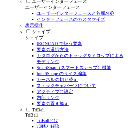
ユーザーインターフェース
ユーザーインターフェース
ユーザーインターフェースと各部名称
インターフェースのカスタマイズ
表示操作
シェイプ
シェイプ
IRONCAD で扱う要素
要素の選択方法
カタログからのドラッグ＆ドロップによる
モデリング
SmartSnap（スマートスナップ）機能
IntelliShape のサイズ編集
カーネルの切り替え
ストラクチャパーツについて
アクティブに設定
内部リンク
要素の置き換え
TriBall
TriBall
TriBallとは
起動と解除