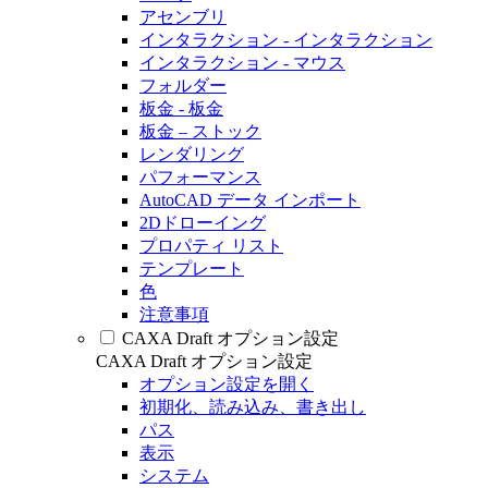
アセンブリ
インタラクション - インタラクション
インタラクション - マウス
フォルダー
板金 - 板金
板金 – ストック
レンダリング
パフォーマンス
AutoCAD データ インポート
2Dドローイング
プロパティ リスト
テンプレート
色
注意事項
CAXA Draft オプション設定
CAXA Draft オプション設定
オプション設定を開く
初期化、読み込み、書き出し
パス
表示
システム