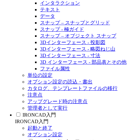
インタラクション
テキスト
データ
スナップ – スナップとグリッド
スナップ - 極ガイド
スナップ – オブジェクト スナップ
3Dインターフェース - 投影図
3Dインターフェース - 略図ねじ山
3Dインターフェース - 寸法
3D インターフェース - 部品表とその他
ファイル属性
単位の設定
オプション設定の読込・書出
カタログ、テンプレートファイルの移行
注意点
アップグレード時の注意点
管理者として実行
IRONCAD入門
IRONCAD入門
起動と終了
オプション設定