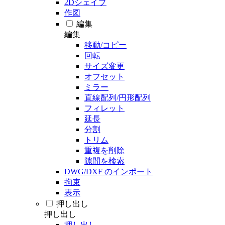
2Dシェイプ
作図
編集
編集
移動/コピー
回転
サイズ変更
オフセット
ミラー
直線配列/円形配列
フィレット
延長
分割
トリム
重複を削除
隙間を検索
DWG/DXF のインポート
拘束
表示
押し出し
押し出し
押し出し