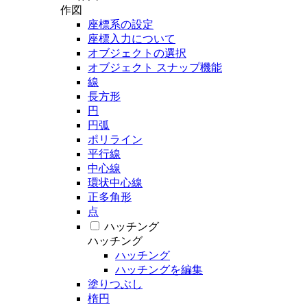
作図
座標系の設定
座標入力について
オブジェクトの選択
オブジェクト スナップ機能
線
長方形
円
円弧
ポリライン
平行線
中心線
環状中心線
正多角形
点
ハッチング
ハッチング
ハッチング
ハッチングを編集
塗りつぶし
楕円