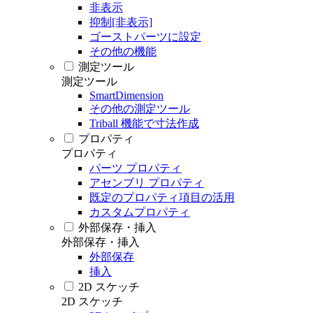
非表示
抑制[非表示]
ゴーストパーツに設定
その他の機能
測定ツール
測定ツール
SmartDimension
その他の測定ツール
Triball 機能で寸法作成
プロパティ
プロパティ
パーツ プロパティ
アセンブリ プロパティ
既定のプロパティ項目の活用
カスタムプロパティ
外部保存・挿入
外部保存・挿入
外部保存
挿入
2D スケッチ
2D スケッチ