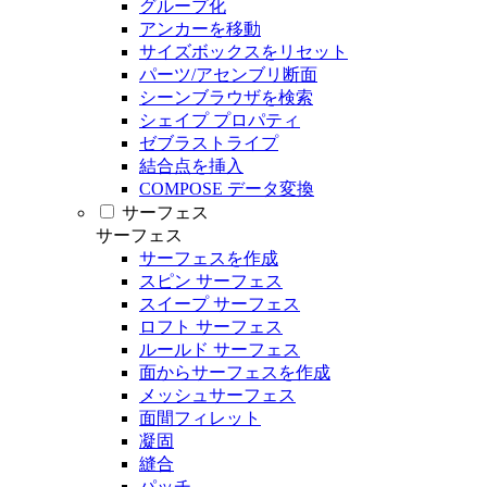
グループ化
アンカーを移動
サイズボックスをリセット
パーツ/アセンブリ断面
シーンブラウザを検索
シェイプ プロパティ
ゼブラストライプ
結合点を挿入
COMPOSE データ変換
サーフェス
サーフェス
サーフェスを作成
スピン サーフェス
スイープ サーフェス
ロフト サーフェス
ルールド サーフェス
面からサーフェスを作成
メッシュサーフェス
面間フィレット
凝固
縫合
パッチ