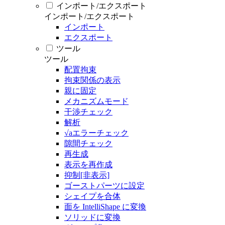
インポート/エクスポート
インポート/エクスポート
インポート
エクスポート
ツール
ツール
配置拘束
拘束関係の表示
親に固定
メカニズムモード
干渉チェック
解析
√aエラーチェック
隙間チェック
再生成
表示を再作成
抑制[非表示]
ゴーストパーツに設定
シェイプを合体
面を IntelliShape に変換
ソリッドに変換