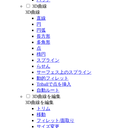
3D曲線
3D曲線
直線
円
円弧
長方形
多角形
点
楕円
スプライン
らせん
サーフェス上のスプライン
動的フィレット
Triballで点を挿入
自動ルート
3D曲線を編集
3D曲線を編集
トリム
移動
フィレット/面取り
サイズ変更