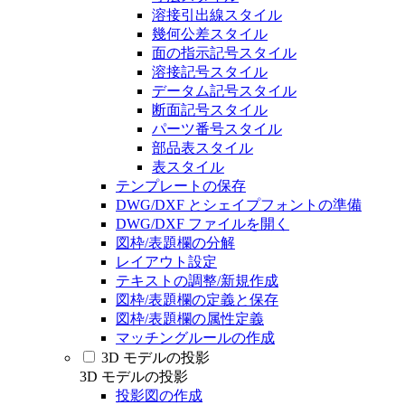
溶接引出線スタイル
幾何公差スタイル
面の指示記号スタイル
溶接記号スタイル
データム記号スタイル
断面記号スタイル
パーツ番号スタイル
部品表スタイル
表スタイル
テンプレートの保存
DWG/DXF とシェイプフォントの準備
DWG/DXF ファイルを開く
図枠/表題欄の分解
レイアウト設定
テキストの調整/新規作成
図枠/表題欄の定義と保存
図枠/表題欄の属性定義
マッチングルールの作成
3D モデルの投影
3D モデルの投影
投影図の作成