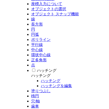
座標入力について
オブジェクトの選択
オブジェクト スナップ機能
線
長方形
円
円弧
ポリライン
平行線
中心線
環状中心線
正多角形
点
ハッチング
ハッチング
ハッチング
ハッチングを編集
塗りつぶし
楕円
穴/軸
歯車