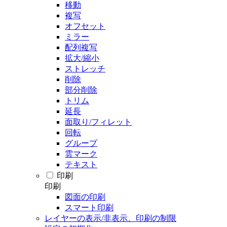
移動
複写
オフセット
ミラー
配列複写
拡大/縮小
ストレッチ
削除
部分削除
トリム
延長
面取り/フィレット
回転
グループ
雲マーク
テキスト
印刷
印刷
図面の印刷
スマート印刷
レイヤーの表示/非表示、印刷の制限