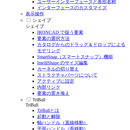
ユーザーインターフェースと各部名称
インターフェースのカスタマイズ
表示操作
シェイプ
シェイプ
IRONCAD で扱う要素
要素の選択方法
カタログからのドラッグ＆ドロップによる
モデリング
SmartSnap（スマートスナップ）機能
IntelliShape のサイズ編集
カーネルの切り替え
ストラクチャパーツについて
アクティブに設定
内部リンク
要素の置き換え
TriBall
TriBall
TriBallとは
起動と解除
軸ハンドル（直線移動）
平面ハンドル（面移動）