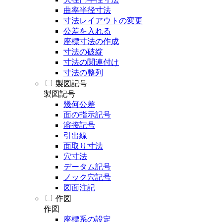
曲率半径寸法
寸法レイアウトの変更
公差を入れる
座標寸法の作成
寸法の破綻
寸法の関連付け
寸法の整列
製図記号
製図記号
幾何公差
面の指示記号
溶接記号
引出線
面取り寸法
穴寸法
データム記号
ノック穴記号
図面注記
作図
作図
座標系の設定