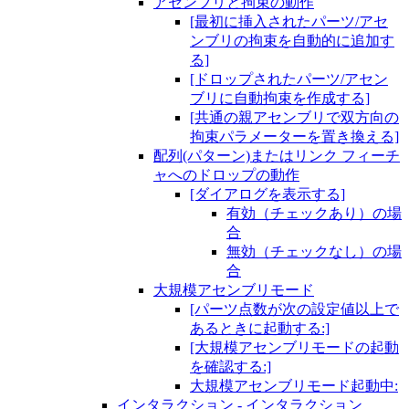
アセンブリと拘束の動作
[最初に挿入されたパーツ/アセ
ンブリの拘束を自動的に追加す
る]
[ドロップされたパーツ/アセン
ブリに自動拘束を作成する]
[共通の親アセンブリで双方向の
拘束パラメーターを置き換える]
配列(パターン)またはリンク フィーチ
ャへのドロップの動作
[ダイアログを表示する]
有効（チェックあり）の場
合
無効（チェックなし）の場
合
大規模アセンブリモード
[パーツ点数が次の設定値以上で
あるときに起動する:]
[大規模アセンブリモードの起動
を確認する:]
大規模アセンブリモード起動中:
インタラクション - インタラクション