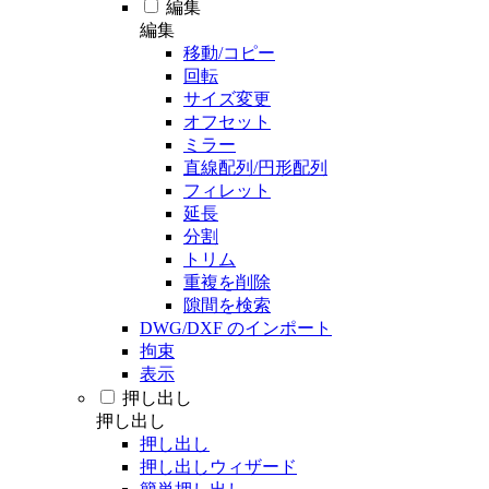
編集
編集
移動/コピー
回転
サイズ変更
オフセット
ミラー
直線配列/円形配列
フィレット
延長
分割
トリム
重複を削除
隙間を検索
DWG/DXF のインポート
拘束
表示
押し出し
押し出し
押し出し
押し出しウィザード