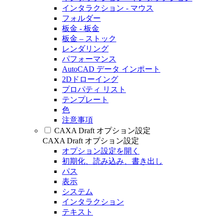
インタラクション - マウス
フォルダー
板金 - 板金
板金 – ストック
レンダリング
パフォーマンス
AutoCAD データ インポート
2Dドローイング
プロパティ リスト
テンプレート
色
注意事項
CAXA Draft オプション設定
CAXA Draft オプション設定
オプション設定を開く
初期化、読み込み、書き出し
パス
表示
システム
インタラクション
テキスト