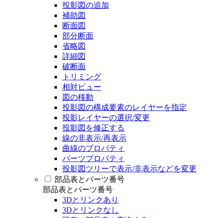
投影図の追加
補助図
断面図
部分断面
省略図
詳細図
破断面
トリミング
相対ビュー
図の移動
投影図の構成要素のレイヤーを指定
投影レイヤーの選択/変更
投影図を修正する
線の非表示/再表示
曲線のプロパティ
パーツプロパティ
投影図ツリーで表示/非表示などを変更
部品表とパーツ番号
部品表とパーツ番号
3Dとリンクあり
3Dとリンクなし