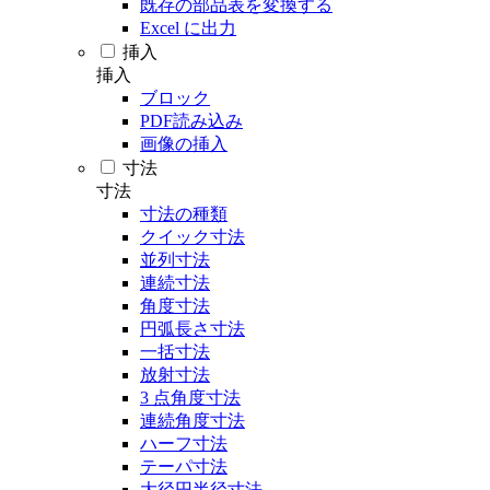
既存の部品表を変換する
Excel に出力
挿入
挿入
ブロック
PDF読み込み
画像の挿入
寸法
寸法
寸法の種類
クイック寸法
並列寸法
連続寸法
角度寸法
円弧長さ寸法
一括寸法
放射寸法
3 点角度寸法
連続角度寸法
ハーフ寸法
テーパ寸法
大径円半径寸法