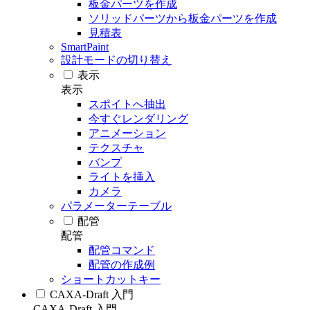
板金パーツを作成
ソリッドパーツから板金パーツを作成
見積表
SmartPaint
設計モードの切り替え
表示
表示
スポイトへ抽出
今すぐレンダリング
アニメーション
テクスチャ
バンプ
ライトを挿入
カメラ
パラメーターテーブル
配管
配管
配管コマンド
配管の作成例
ショートカットキー
CAXA-Draft 入門
CAXA-Draft 入門