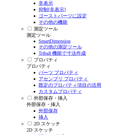
非表示
抑制[非表示]
ゴーストパーツに設定
その他の機能
測定ツール
測定ツール
SmartDimension
その他の測定ツール
Triball 機能で寸法作成
プロパティ
プロパティ
パーツ プロパティ
アセンブリ プロパティ
既定のプロパティ項目の活用
カスタムプロパティ
外部保存・挿入
外部保存・挿入
外部保存
挿入
2D スケッチ
2D スケッチ