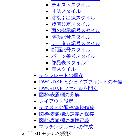
テキストスタイル
寸法スタイル
溶接引出線スタイル
幾何公差スタイル
面の指示記号スタイル
溶接記号スタイル
データム記号スタイル
断面記号スタイル
パーツ番号スタイル
部品表スタイル
表スタイル
テンプレートの保存
DWG/DXF とシェイプフォントの準備
DWG/DXF ファイルを開く
図枠/表題欄の分解
レイアウト設定
テキストの調整/新規作成
図枠/表題欄の定義と保存
図枠/表題欄の属性定義
マッチングルールの作成
3D モデルの投影