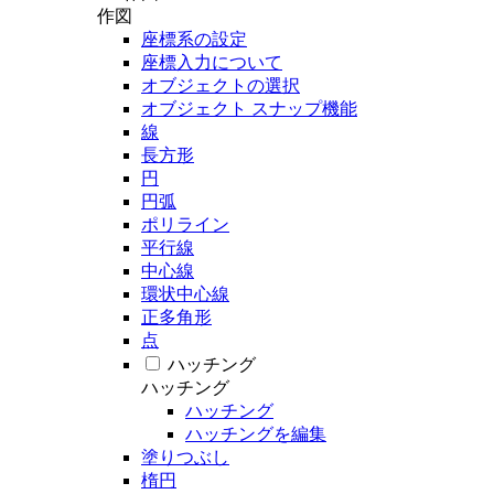
作図
座標系の設定
座標入力について
オブジェクトの選択
オブジェクト スナップ機能
線
長方形
円
円弧
ポリライン
平行線
中心線
環状中心線
正多角形
点
ハッチング
ハッチング
ハッチング
ハッチングを編集
塗りつぶし
楕円