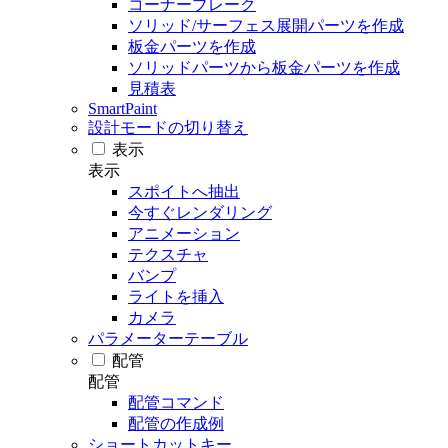
コーナーブレーク
ソリッド/サーフェス展開パーツを作成
板金パーツを作成
ソリッドパーツから板金パーツを作成
見積表
SmartPaint
設計モードの切り替え
表示
表示
スポイトへ抽出
今すぐレンダリング
アニメーション
テクスチャ
バンプ
ライトを挿入
カメラ
パラメーターテーブル
配管
配管
配管コマンド
配管の作成例
ショートカットキー