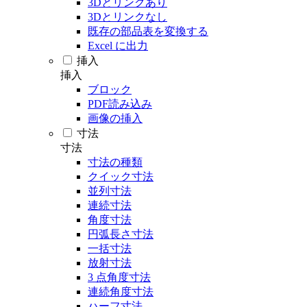
3Dとリンクあり
3Dとリンクなし
既存の部品表を変換する
Excel に出力
挿入
挿入
ブロック
PDF読み込み
画像の挿入
寸法
寸法
寸法の種類
クイック寸法
並列寸法
連続寸法
角度寸法
円弧長さ寸法
一括寸法
放射寸法
3 点角度寸法
連続角度寸法
ハーフ寸法