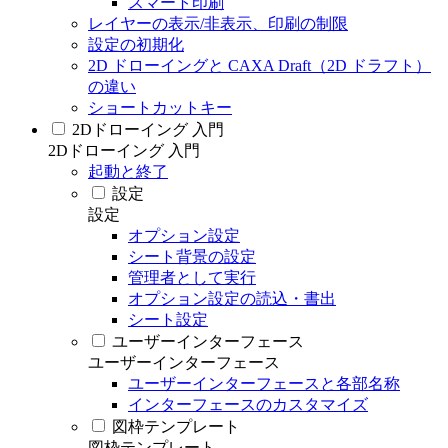
スマート印刷
レイヤーの表示/非表示、印刷の制限
設定の初期化
2D ドローイングと CAXA Draft（2D ドラフト）
の違い
ショートカットキー
2Dドローイング 入門
2Dドローイング 入門
起動と終了
設定
設定
オプション設定
シート背景の設定
管理者として実行
オプション設定の読込・書出
シート設定
ユーザーインターフェース
ユーザーインターフェース
ユーザーインターフェースと各部名称
インターフェースのカスタマイズ
図枠テンプレート
図枠テンプレート