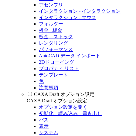
アセンブリ
インタラクション - インタラクション
インタラクション - マウス
フォルダー
板金 - 板金
板金 – ストック
レンダリング
パフォーマンス
AutoCAD データ インポート
2Dドローイング
プロパティ リスト
テンプレート
色
注意事項
CAXA Draft オプション設定
CAXA Draft オプション設定
オプション設定を開く
初期化、読み込み、書き出し
パス
表示
システム