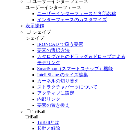
ユーザーインターフェース
ユーザーインターフェース
ユーザーインターフェースと各部名称
インターフェースのカスタマイズ
表示操作
シェイプ
シェイプ
IRONCAD で扱う要素
要素の選択方法
カタログからのドラッグ＆ドロップによる
モデリング
SmartSnap（スマートスナップ）機能
IntelliShape のサイズ編集
カーネルの切り替え
ストラクチャパーツについて
アクティブに設定
内部リンク
要素の置き換え
TriBall
TriBall
TriBallとは
起動と解除