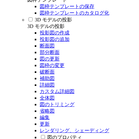
図枠テンプレートの保存
図枠テンプレートのカタログ化
3D モデルの投影
3D モデルの投影
投影図の作成
投影図の追加
断面図
部分断面
図の更新
図枠の変更
破断面
補助図
詳細図
カスタム詳細図
全体図
図のトリミング
省略図
編集
更新
レンダリング、シェーディング
図のプロパティ