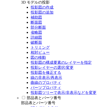
3D モデルの投影
投影図の作成
投影図の追加
補助図
断面図
部分断面
省略図
詳細図
破断面
トリミング
相対ビュー
図の移動
投影図の構成要素のレイヤーを指定
投影レイヤーの選択/変更
投影図を修正する
線の非表示/再表示
曲線のプロパティ
パーツプロパティ
投影図ツリーで表示/非表示などを変更
部品表とパーツ番号
部品表とパーツ番号