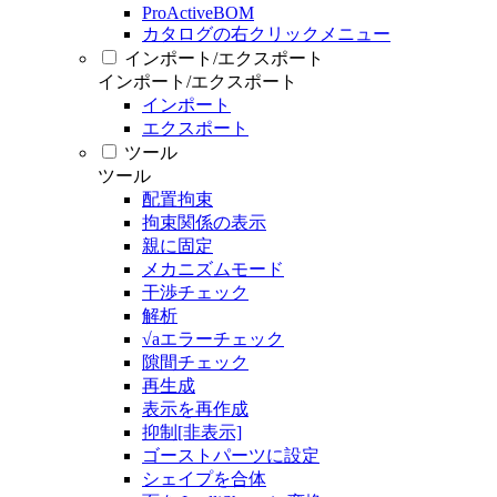
ProActiveBOM
カタログの右クリックメニュー
インポート/エクスポート
インポート/エクスポート
インポート
エクスポート
ツール
ツール
配置拘束
拘束関係の表示
親に固定
メカニズムモード
干渉チェック
解析
√aエラーチェック
隙間チェック
再生成
表示を再作成
抑制[非表示]
ゴーストパーツに設定
シェイプを合体