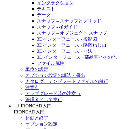
インタラクション
テキスト
データ
スナップ – スナップとグリッド
スナップ - 極ガイド
スナップ – オブジェクト スナップ
3Dインターフェース - 投影図
3Dインターフェース - 略図ねじ山
3Dインターフェース - 寸法
3D インターフェース - 部品表とその他
ファイル属性
単位の設定
オプション設定の読込・書出
カタログ、テンプレートファイルの移行
注意点
アップグレード時の注意点
管理者として実行
IRONCAD入門
IRONCAD入門
起動と終了
オプション設定