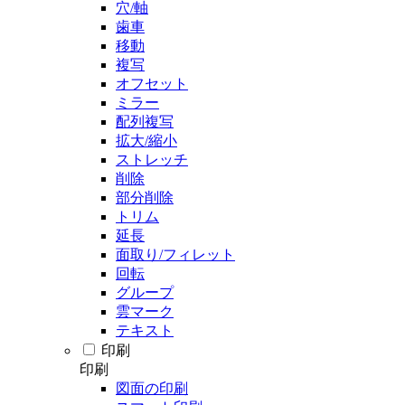
穴/軸
歯車
移動
複写
オフセット
ミラー
配列複写
拡大/縮小
ストレッチ
削除
部分削除
トリム
延長
面取り/フィレット
回転
グループ
雲マーク
テキスト
印刷
印刷
図面の印刷