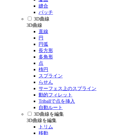
縫合
パッチ
3D曲線
3D曲線
直線
円
円弧
長方形
多角形
点
楕円
スプライン
らせん
サーフェス上のスプライン
動的フィレット
Triballで点を挿入
自動ルート
3D曲線を編集
3D曲線を編集
トリム
移動