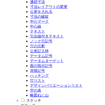
連続寸法
寸法レイアウトの変更
公差を入れる
寸法の破綻
中心マーク
中心線
テキスト
引出線付きテキスト
ノック穴記号
穴の注釈
公差記入枠
データム記号
データムターゲット
面の指示記号
溶接記号
ハッチング
穴リスト
デザインバリエーションリスト
空の表
略図ねじ山
スケッチ