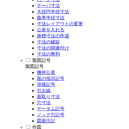
テーパ寸法
大径円半径寸法
曲率半径寸法
寸法レイアウトの変更
公差を入れる
座標寸法の作成
寸法の破綻
寸法の関連付け
寸法の整列
製図記号
製図記号
幾何公差
面の指示記号
溶接記号
引出線
面取り寸法
穴寸法
データム記号
ノック穴記号
図面注記
作図