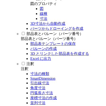
図のプロパティ
図
線種
寸法
3D寸法から自動作成
パーツからドローイングを作成
部品表とバルーン（パーツ番号）
部品表とバルーン（パーツ番号）
部品表テンプレートの保存
バルーンの作成
3D とリンクした部品表を作成する
Excel に出力
注釈
注釈
寸法の種類
SmartDimension
引出線寸法
角度寸法
円弧長さ寸法
座標寸法の作成
並列寸法