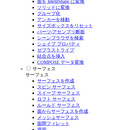
面を IntelliShape に変換
ソリッドに変換
グループ化
アンカーを移動
サイズボックスをリセット
パーツ/アセンブリ断面
シーンブラウザを検索
シェイプ プロパティ
ゼブラストライプ
結合点を挿入
COMPOSE データ変換
サーフェス
サーフェス
サーフェスを作成
スピン サーフェス
スイープ サーフェス
ロフト サーフェス
ルールド サーフェス
面からサーフェスを作成
メッシュサーフェス
面間フィレット
凝固