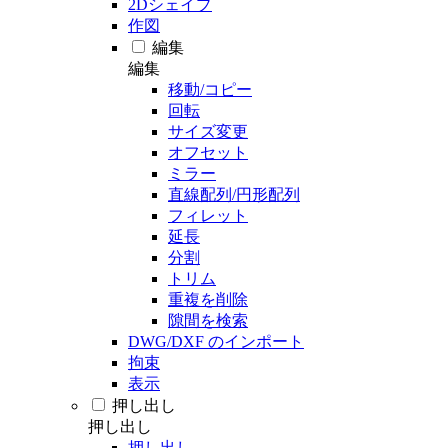
2Dシェイプ
作図
編集
編集
移動/コピー
回転
サイズ変更
オフセット
ミラー
直線配列/円形配列
フィレット
延長
分割
トリム
重複を削除
隙間を検索
DWG/DXF のインポート
拘束
表示
押し出し
押し出し
押し出し