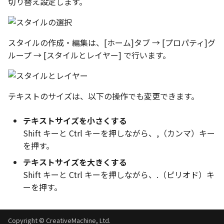
切り替え設定します。
ツール
ストレッチ
サーフェス
削除
スタイルの作成・編集は、[ホーム]タブ → [プロパティ]グ
ループ → [スタイルとレイヤー] で行います。
3D曲線
部分削除
3D曲線を編集
トリム
テキストのサイズは、以下の操作でも変更できます。
3D曲線の拘束
延長
テキストサイズを小さくする
オブジェクトから3D曲線
面取り/フィレット
Shift キーと Ctrl キーを押しながら、,（カンマ）キー
を作成
を押す。
回転
テキストサイズを大きくする
面の直接編集
Shift キーと Ctrl キーを押しながら、.（ピリオド）キ
グループ
ーを押す。
板金
雲マーク
SmartPaint
Copyright © CreativeMachine, Ltd.