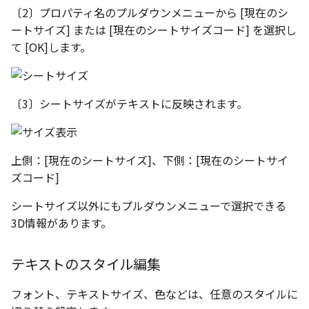
〔2〕プロパティ名のプルダウンメニューから [現在のシ
テキストドロップ時に編
表とその他
ショートカットキー
板金パーツを作成
ブール演算
グループ化/シェイプを結合
アンカーを移動
座標寸法の作成
楕円
ートサイズ] または [現在のシートサイズコード] を選択し
態にする
図のプロパティ
注意事項
パーツプロパティ
て [OK]します。
ファイル属性
ソリッドパーツから板金
パーツをシェル化
サイズボックスをリセッ
寸法の破綻
穴/軸
配管の中心線を投影
ツを作成
3D寸法から自動作成
投影図ツリーで表示/非表
などを変更
面を勾配
パーツ/アセンブリ断面
寸法の関連付け
歯車
部品表に配管長さを表示
見積表
パーツからドローイングを作
〔3〕シートサイズがテキストに反映されます。
成
パーツを分割する
シーンブラウザを検索
寸法の整列
移動
フィーチャの隠線表示の
トリム
シェイプ プロパティ
複写
上側：[現在のシートサイズ]、下側：[現在のシートサイ
ズコード]
エンボス
ゼブラストライプ
オフセット
シートサイズ以外にもプルダウンメニューで選択できる
ねじ山
結合点を挿入
ミラー
3D情報があります。
カタログ
COMPOSE データ変換
配列複写
テキストのスタイル編集
インポート/エクスポート
拡大/縮小
フォント、テキストサイズ、色などは、任意のスタイルに