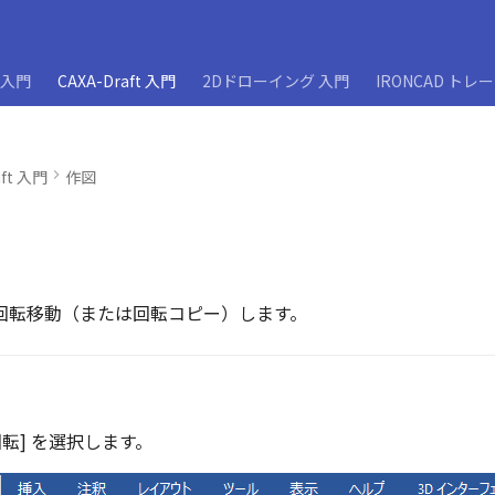
D入門
CAXA-Draft 入門
2Dドローイング 入門
IRONCAD トレ
aft 入門
作図
回転移動（または回転コピー）します。
[回転] を選択します。