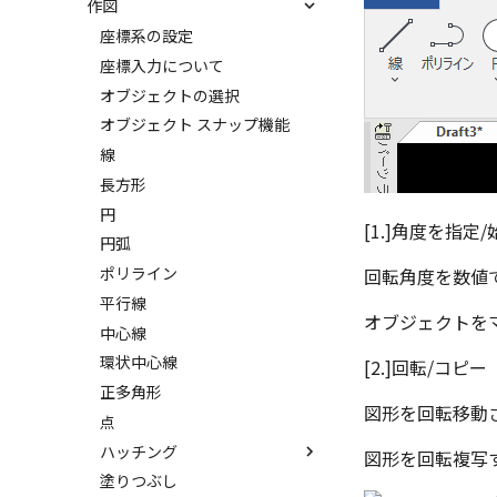
作図
部分断面
Excel に出力
画像の挿入
クイック寸法
幾何公差
スタイルの設定
省略図
並列寸法
面の指示記号
座標系の設定
テンプレートの保存
スタイルの作成と削除
詳細図
連続寸法
溶接記号
座標入力について
DWG/DXF とシェイプフォント
テキストスタイル
破断面
角度寸法
引出線
オブジェクトの選択
の準備
寸法スタイル
トリミング
円弧長さ寸法
面取り寸法
オブジェクト スナップ機能
DWG/DXF ファイルを開く
溶接引出線スタイル
相対ビュー
一括寸法
穴寸法
線
図枠/表題欄の分解
幾何公差スタイル
図の移動
放射寸法
データム記号
長方形
レイアウト設定
面の指示記号スタイル
投影図の構成要素のレイヤーを
3 点角度寸法
ノック穴記号
円
テキストの調整/新規作成
溶接記号スタイル
[1.]角度を指定
指定
連続角度寸法
図面注記
円弧
図枠/表題欄の定義と保存
データム記号スタイル
投影レイヤーの選択/変更
ハーフ寸法
ポリライン
図枠/表題欄の属性定義
回転角度を数値で
断面記号スタイル
投影図を修正する
テーパ寸法
平行線
マッチングルールの作成
パーツ番号スタイル
オブジェクトをマ
線の非表示/再表示
大径円半径寸法
中心線
部品表スタイル
曲線のプロパティ
曲率半径寸法
環状中心線
[2.]回転/コピー
表スタイル
パーツプロパティ
寸法レイアウトの変更
正多角形
図形を回転移動さ
投影図ツリーで表示/非表示な
公差を入れる
点
どを変更
座標寸法の作成
ハッチング
図形を回転複写す
寸法の破綻
塗りつぶし
ハッチング