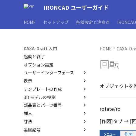
IRONCAD ユーザーガイド
HOME
セットアップ
各種設定と注意点
IRONCA
CAXA-Draft 入門
HOME
CAXA-Dr
起動と終了
回転
オプション設定
ユーザーインターフェース
表示
ユーザーインターフェースと各
オブジェクトを
部名称
テンプレートの作成
表示操作
インターフェースのカスタマイ
3D モデルの投影
シートの切り替え
CAXA Draft のテンプレートに
ズ
ついて
部品表とパーツ番号
投影図の作成
rotate/ro
テンプレートの作成手順
挿入
投影図の追加
3Dとリンクあり
JIS の BLANK テンプレートを
[作図]タブ → 
寸法
補助図
3Dとリンクなし
ブロック
開く
製図記号
断面図
既存の部品表を変換する
PDF読み込み
寸法の種類
レイヤーの定義