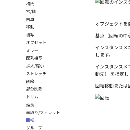
寸法の関連付け
楕円
ハッチングを編集
寸法の整列
穴/軸
歯車
オブジェクトを
移動
複写
基点（回転の中
オフセット
インスタンスメニュ
ミラー
します。
配列複写
拡大/縮小
インスタンスメニ
動先） を指定し
ストレッチ
削除
回転移動または
部分削除
トリム
延長
面取り/フィレット
回転
グループ