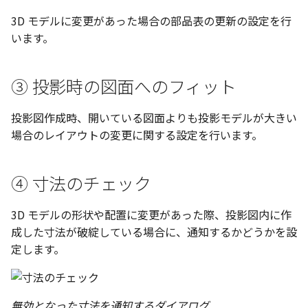
テキストドロップ時に編
ショートカットキー
板金パーツを作成
ブール演算
アンカーを移動
座標寸法の作成
楕円
穴の注釈
グループ化/シェイプを結
3D モデルに変更があった場合の部品表の更新の設定を行
態にする
注意事項
パーツプロパティ
図のプロパティ
います。
ソリッドパーツから板金
パーツをシェル化
サイズボックスをリセッ
寸法の破綻
穴/軸
公差記入枠
配管の中心線を投影
ツを作成
投影図ツリーで表示/非表
3D寸法から自動作成
③ 投影時の図面へのフィット
などを変更
面を勾配
パーツ/アセンブリ断面
寸法の関連付け
歯車
データム記号
部品表に配管長さを表示
見積表
パーツからドローイング
成
パーツを分割する
シーンブラウザを検索
寸法の整列
移動
データムターゲット
投影図作成時、開いている図面よりも投影モデルが大きい
フィーチャの隠線表示の
場合のレイアウトの変更に関する設定を行います。
トリム
シェイプ プロパティ
複写
面の指示記号
④ 寸法のチェック
エンボス
ゼブラストライプ
オフセット
溶接記号
3D モデルの形状や配置に変更があった際、投影図内に作
ねじ山
結合点を挿入
ミラー
ハッチング
成した寸法が破綻している場合に、通知するかどうかを設
定します。
カタログ
COMPOSE データ変換
配列複写
穴リスト
インポート/エクスポート
拡大/縮小
デザインバリエーション
ト
無効となった寸法を通知するダイアログ