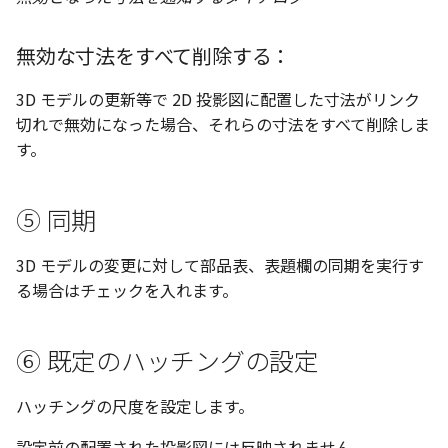
ツール
ストレッチ
空の表
無効な寸法をすべて削除する：
サーフェス
削除
略図ねじ山
3D モデルの更新等で 2D 投影図に配置した寸法がリンク
3D曲線
部分削除
切れで無効になった場合、それらの寸法をすべて削除しま
す。
3D曲線を編集
トリム
3D曲線の拘束
延長
⑤ 同期
オブジェクトから3D曲線
面取り/フィレット
3D モデルの変更に対して部品表、表題欄の同期を実行す
を作成
る場合はチェックを入れます。
回転
面の直接編集
⑥ 既定のハッチングの設定
グループ
板金
ハッチングの尺度を設定します。
雲マーク
SmartPaint
設定前の配置された投影図には反映されません。