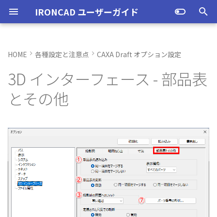
IRONCAD ユーザーガイド
検
索
HOME
各種設定と注意点
CAXA Draft オプション設定
IRONCAD の動作環境
オプション設定を開く
① 部品表の読み込み
起動と終了
起動と終了
起動と終了
新規シーンを開く
モデリング機能の改善
トラブル発生時のお問い合わ
アクティベーション
アップグレード
管理ツールのタイプ
購入ライセンス
ユーザーインターフェー
IRONCAD で扱う要素
TriBallとは
アセンブリの作成と解除
概要
SmartDimension
パーツ プロパティ
外部保存
2Dシェイプ
押し出し
スピン
スイープ
ロフト
エンボス
ねじ山
カタログ
インポート
配置拘束
サーフェスを作成
直線
トリム
3D曲線に寸法を指定
3D 曲線を編集
面を移動
展開/展開解除
スポイトへ抽出
配管コマンド
ユーザーインターフェー
表示操作
CAXA Draft のテンプレー
投影図の作成
3Dとリンクあり
ブロック
寸法の種類
幾何公差
座標系の設定
図面の印刷
オプション設定
ユーザーインターフェー
図枠テンプレートの保存
投影図の作成
部品表テンプレートの保
寸法の種類
ポリライン
スタイルとレイヤー
カタログ
3D/2D を複数モニターで
スケッチ内で押し出し領
PMI のカタログ登録
異なる長さのベンドに閉
同一線上の中心線を作成
配置用の TriBall の追加
移行ツールの追加
トランスレーターの強化
一部がワイヤー表示にな
を
3D インターフェース - 部品表
せ方法
各部名称
各部名称
ついて
各部名称
する
選択
角を追加
小さなパーツが表示され
初
インストール
全般
② 部品表の更新
オプション設定
オプション設定
設定
パーツ 1 を作成
スケッチ機能の改善
PC移行
ライセンスの確認方法(US
USBタイプ
TERMライセンス
要素の選択方法
起動と解除
アセンブリ構造の変更
非表示
その他の測定ツール
アセンブリ プロパティ
挿入
作図
押し出しウィザード
スピンウィザード
スイープウィザード
ロフトウィザード
ラップエンボス
略図ねじ山
カタログセット
エクスポート
拘束関係の表示
スピン サーフェス
円
移動
3D曲線に拘束を設定
3D 曲線を作成
面を削除
ロフト
今すぐレンダリング
配管の作成例
シートの切り替え
投影図の追加
3Dとリンクなし
PDF読み込み
クイック寸法
面の指示記号
座標入力について
スマート印刷
シート背景の設定
図枠テンプレートのカタ
投影図の追加
バルーンの作成
SmartDimension
2点、接線、垂線
スタイルの設定
カタログセット
長方形の作図機能の強化
図面の一括作成で表示構
一括保存機能がカタログ
とその他
表示不具合の原因と対処
インターフェースのカス
インターフェースのカス
テンプレートの作成手順
インターフェースのカス
化
パラメーターのクイック
平行線間のフィレット作
スケッチベンドで作成し
サポート
イルに対応
パーツ/アセンブリが透け
期
法
イズ
イズ
イズ
デルを延長
いる
アンインストール
パーツ
③ 投影時の図面へのフィッ
ユーザーインターフェース
ユーザーインターフェース
ユーザーインターフェース
パーツ 2 を作成
PMI の改善
ライセンスの確認方法(ス
ソフトウェアタイプ
カタログからのドラッグ
軸ハンドル（直線移動）
アセンブリミラー
抑制[非表示]
Triball 機能で寸法作成
既定のプロパティ項目の
編集
簡単押し出し
簡単スピン
簡単スイープ
簡単ロフト
お気に入りカタログ
親に固定
スイープ サーフェス
円弧
フィレット/面取り
交差曲線
面をマッチ
スケッチベンドの作成
アニメーション
補助図
既存の部品表を変換する
画像の挿入
並列寸法
溶接記号
オブジェクトの選択
管理者として実行
断面図
3D とリンクした部品表を
引出線寸法
四角形・多角形
レイヤーの設定
アイテムの入れ替え
ポリラインの反転機能の
化
ト
ンドアロン)
ロップによるモデリング
JIS の BLANK テンプレー
成する
外部リンクモデルを別フ
カムの断面図作成機能
自動寸法の設定を追加
不具合報告・修正プログラム
を開く
ルとしてミラーコピー
2D 投影時にベンド線を分
円柱や円柱穴が丸く表示
ライセンスタイプ
アセンブリ
表示操作
表示
図枠テンプレート
ねじ穴を作成
板金機能の改善
平面ハンドル（面移動）
アセンブリフィーチャ 押
ゴーストパーツに設定
カスタムプロパティ
DWG/DXF のインポート
選択した面を押し出し
スケッチを抽出
スケッチを抽出
ガイドラインを使用した
パーツの入れ替え
メカニズムモード
ロフト サーフェス
長方形
サイズ変更
投影曲線
面をオフセット
切り抜き
テクスチャ
断面図
Excel に出力
連続寸法
引出線
オブジェクト スナップ機
オプション設定の読込・
部分断面
角度寸法
円
カタログの右クリックメ
多角形の作図方法の追加
ない
④ 寸法のチェック
SmartSnap（スマートス
出しカット
ト
Excel に出力
ー
中心マークの表示設定
ップ）機能
レイヤーの定義
押し出し方向反転のショ
パーツレベルのベンド設
スタンドアロンライセン
インタラクション - インタラ
シェイプ
テンプレートの作成
3D モデルの投影
パーツ 3 を作成
CAXAドラフトの改善
中心ハンドル（点移動）
その他の機能
拘束
スケッチを抽出
ProActiveBOM
干渉チェック
ルールド サーフェス
多角形
配列
曲線をラップ
面の半径を編集
成形ツール
バンプ
部分断面
角度寸法
面取り寸法
線
シート設定
図の更新
円弧長さ寸法
円弧
表のセルに特殊文字を挿
カットキー
適用
ユーザーインターフェー
ス
クション
無効な寸法をすべて削除す
アセンブリフィーチャ 穴
スケッチを抽出
自動寸法の穴数算出機能
表示不具合
る：
IntelliShape のサイズ編
スタイルの設定
善
TriBall
3D モデルの投影
部品表とバルーン（パー
斜め穴を作成
2Dドローイングの改善
向きハンドル（向きの変
表示
カタログの右クリックメ
解析
面からサーフェスを作成
点
ミラー
アイソパラメトリック曲
面を分割
ベンド角
ライトを挿入
省略図
円弧長さ寸法
穴寸法
長方形
図枠の変更
座標寸法の作成
楕円
塗りつぶし・グラデーシ
干渉チェック除外リスト
モバイルライセンス
インタラクション - マウス
ツ番号）
ベンド
ー
の透明度設定
括除外設定
トグルハンドルが表示さ
⑤ 同期
カーネルの切り替え
テンプレートの保存
テキストボックス内のテ
アセンブリ作業
部品表とパーツ番号
フィーチャを編集
システム
回転
√aエラーチェック
メッシュサーフェス
楕円
軸でミラー
ブリッジ曲線
コーナーリリーフを作成
カメラ
詳細図
一括寸法
データム記号
円
破断面
並列寸法
スプライン