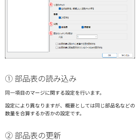
い、単位設定画面の表示
ト配置設定
ネットワークライセンス
フォルダー
注釈
レイヤーのフリーズ/解除
かしい
体積の単位を密度から参
⑥ 既定のハッチングの設定
ストラクチャパーツにつ
DWG/DXF とシェイプフ
能の追加
非表示・編集の制限
挿入
六角穴付ボルトをインポート
その他
リンクコピーについて
隙間チェック
面間フィレット
スプライン
回転
留め継ぎを追加
破断面
放射寸法
ノック穴記号
円弧
補助図
連続寸法
雲マーク
トの準備
寸法作成時にスタイルを
評価版 アクティベーション
板金 - 板金
スケッチ
その他の表示不具合
複数選択時にカタログに
個別でハッチング尺度を変
アクティブに設定
溶接記号の JIS 規格更新
測定ツール
寸法
アセンブリ
パターン（配列）につい
再生成
凝固
らせん
閉じた角を追加
トリミング
3 点角度寸法
図面注記
ポリライン
詳細図
寸法レイアウトの変更
回転
登録
更する
DWG/DXF ファイルを開く
PDF 出力時の画像の表示
ライセンス形態
板金 – ストック
シートの選択
CAXA 部品表の順番が変わ
内部リンク
寸法許容差の位置設定の
プロパティ
製図記号
投影図・アイソメ図を作成
TriBallのみ移動モード
表示を再作成
縫合
サーフェス上のスプライ
ベンドノッチを作成
相対ビュー
連続角度寸法
平行線
カスタム詳細図
公差を入れる
拡大/縮小
てしまう
3D 曲線 - 中心点の拘束
⑦ パーツ番号の形状
図枠/表題欄の分解
テキスト選択時にプロパ
レンダリング
図面の印刷
を表示
要素の置き換え
面の指示記号の個別設定
外部保存・挿入
作図
練習問題 1
抑制[非表示]
パッチ
動的フィレット
パンチベンドを作成
図の移動
ハーフ寸法
中心線
全体図
寸法の破綻
オフセット
CAXA 投影が遅い場合
レイアウト設定
パフォーマンス
DWG/DXF形式にエクスポー
キー操作でシート切り替
ト
寸法編集時のカスタム記
2D スケッチ
印刷
練習問題 2
ゴーストパーツに設定
Triballで点を挿入
ベンドを展開/ベンドの展
投影図の構成要素のレイ
テーパ寸法
環状中心線
図のトリミング
中心マーク
ミラー
① 部品表の読み込み
Windows のシステムの確
テキストの調整/新規作成
登録
AutoCAD データ インポート
解除
を指定
とトラブル問診票の記入
2D ドローイングブラウザ
スタイルとレイヤー
押し出し
レイヤーの表示/非表示、印
シェイプを合体
自動ルート
大径円半径寸法
正多角形
省略図
中心線
延長
同一項目のマージに関する設定を行います。
追加
図枠/表題欄の定義と保存
画像の透明度設定
2Dドローイング
刷の制限
クイックベンド
投影レイヤーの選択/変更
カタログ
スピン
面を IntelliShape に変換
曲率半径寸法
点
編集
テキスト
分割/トリム
設定により異なりますが、概要としては同じ部品名などの
図面の一括作成の既定の
図枠/表題欄の属性定義
選択フィルターのデフォ
プロパティ リスト
設定の初期化
コーナーブレーク
投影図を修正する
数量を合算するか否かの設定です。
プレート設定
設定
2D ドローイングと CAXA
スイープ
ソリッドに変換
寸法レイアウトの変更
ハッチング
更新
引出線付きテキスト
フィレット/面取り
Draft（2D ドラフト）の違い
マッチングルールの作成
テンプレート
2D ドローイングと CAXA
ソリッド/サーフェス展開
線の非表示/再表示
断面位置を割合で設定
Draft（2D ドラフト）の違い
ーツを作成
ロフト
グループ化
公差を入れる
塗りつぶし
レンダリング、シェーデ
ノック穴記号
TriBall
② 部品表の更新
色
曲線のプロパティ
グ